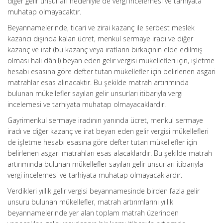
diğer gelir unsurları nedeniyle de vergi incelemesi ve tarhiyata
muhatap olmayacaktır.
Beyannamelerinde, ticari ve zirai kazanç ile serbest meslek
kazancı dışında kalan ücret, menkul sermaye iradı ve diğer
kazanç ve irat (bu kazanç veya iratların birkaçının elde edilmiş
olması hali dâhil) beyan eden gelir vergisi mükellefleri için, işletme
hesabı esasına göre defter tutan mükellefler için belirlenen asgari
matrahlar esas alınacaktır. Bu şekilde matrah artırımında
bulunan mükellefler sayılan gelir unsurları itibarıyla vergi
incelemesi ve tarhiyata muhatap olmayacaklardır.
Gayrimenkul sermaye iradının yanında ücret, menkul sermaye
iradı ve diğer kazanç ve irat beyan eden gelir vergisi mükellefleri
de işletme hesabı esasına göre defter tutan mükellefler için
belirlenen asgari matrahları esas alacaklardır. Bu şekilde matrah
artırımında bulunan mükellefler sayılan gelir unsurları itibarıyla
vergi incelemesi ve tarhiyata muhatap olmayacaklardır.
Verdikleri yıllık gelir vergisi beyannamesinde birden fazla gelir
unsuru bulunan mükellefler, matrah artırımlarını yıllık
beyannamelerinde yer alan toplam matrah üzerinden