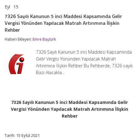
Eyl
15
7326
yorumlar kapalı
Sayılı
7326 Sayılı Kanunun 5 inci Maddesi Kapsamında Gelir
Kanunun
Vergisi Yönünden Yapılacak Matrah Artırımına İlişkin
5
inci
Rehber
Maddesi
Kapsamında
Haberi Ekleyen:
Emre Baştürk
Gelir
Vergisi
7326 Sayılı Kanunun 5 inci Maddesi Kapsamında
Yönünden
Gelir Vergisi Yönünden Yapılacak Matrah
Yapılacak
Matrah
Artırımına İlişkin Rehber Bu Rehberde, 7326 sayılı
Artırımına
Bazı Alacakla…
İlişkin
Rehber
için
7326 Sayılı Kanunun 5 inci Maddesi Kapsamında Gelir
Vergisi Yönünden Yapılacak Matrah Artırımına İlişkin
Rehber
Tarih: 15 Eylül 2021