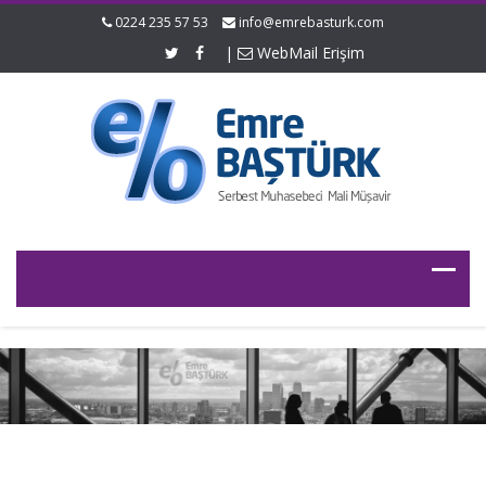
0224 235 57 53
info@emrebasturk.com
|
WebMail Erişim