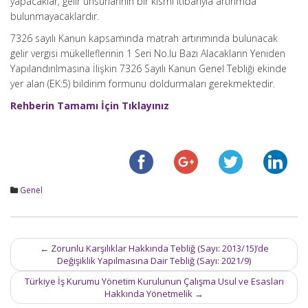
yapacaklar, gelir unsurlarının bir kısmı itibarıyla artırımda
bulunmayacaklardır.
7326 sayılı Kanun kapsamında matrah artırımında bulunacak
gelir vergisi mükelleflerinin 1 Seri No.lu Bazı Alacakların Yeniden
Yapılandırılmasına İlişkin 7326 Sayılı Kanun Genel Tebliği ekinde
yer alan (EK:5) bildirim formunu doldurmaları gerekmektedir.
Rehberin Tamamı İçin Tıklayınız
Genel
Post
←
Zorunlu Karşılıklar Hakkında Tebliğ (Sayı: 2013/15)’de
navigation
Değişiklik Yapılmasına Dair Tebliğ (Sayı: 2021/9)
Türkiye İş Kurumu Yönetim Kurulunun Çalışma Usul ve Esasları
Hakkında Yönetmelik
→