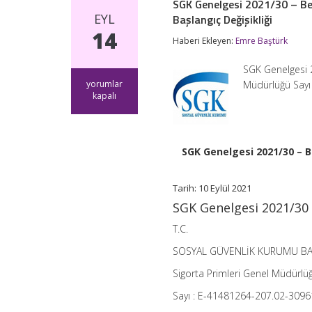
SGK Genelgesi 2021/30 – Be
EYL
Başlangıç Değişikliği
14
Haberi Ekleyen:
Emre Baştürk
SGK Genelgesi 
SGK
yorumlar
Müdürlüğü Sayı
Genelgesi
kapalı
2021/30
–
Beş
Puanlık
SGK Genelgesi 2021/30 – 
İndirimde
Türkiye
Geneli
Tarih: 10 Eylül 2021
Borç
Sorgusu
SGK Genelgesi 2021/30
Uygulama
Dönemi
T.C.
Başlangıç
Değişikliği
SOSYAL GÜVENLİK KURUMU BA
için
Sigorta Primleri Genel Müdürlü
Sayı : E-41481264-207.02-309