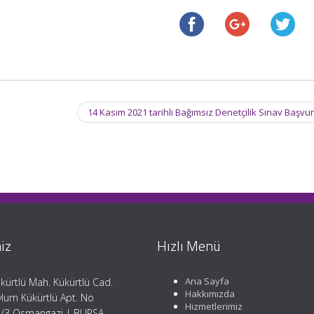
14 Kasım 2021 tarihli Bağımsız Denetçilik Sınav Başv
iz
Hızlı Menü
Ana Sayfa
kürtlü Mah. Kükürtlü Cad.
Hakkımızda
lum Kükürtlü Apt. No
Hizmetlerimiz
/3 Osmangazi | BURSA