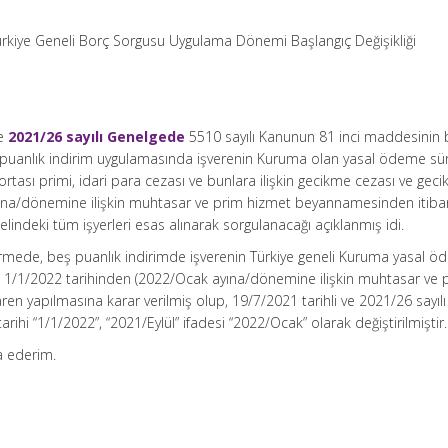
ürkiye Geneli Borç Sorgusu Uygulama Dönemi Başlangıç Değişikliği
ve
2021/26 sayılı Genelgede
5510 sayılı Kanunun 81 inci maddesinin b
eş puanlık indirim uygulamasında işverenin Kuruma olan yasal ödeme sü
igortası primi, idari para cezası ve bunlara ilişkin gecikme cezası ve gec
na/dönemine ilişkin muhtasar ve prim hizmet beyannamesinden itiba
lindeki tüm işyerleri esas alınarak sorgulanacağı açıklanmış idi.
dirmede, beş puanlık indirimde işverenin Türkiye geneli Kuruma yasal 
 1/1/2022 tarihinden (2022/Ocak ayına/dönemine ilişkin muhtasar ve 
n yapılmasına karar verilmiş olup, 19/7/2021 tarihli ve 2021/26 sayılı
rihi “1/1/2022”, “2021/Eylül” ifadesi “2022/Ocak” olarak değiştirilmiştir.
ca ederim.