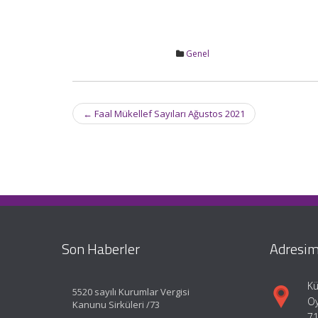
Genel
Post
←
Faal Mükellef Sayıları Ağustos 2021
navigation
Son Haberler
Adresim
Kü
5520 sayılı Kurumlar Vergisi
Oy
Kanunu Sirküleri /73
71