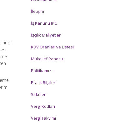
İletişim
İş Kanunu IPC
İşçilik Maliyetleri
irinci
KDV Oranları ve Listesi
resi
ikme
Mükellef Panosu
ren
Politikamız
ödeme
Pratik Bilgiler
prim
Sirküler
Vergi Kodları
Vergi Takvimi