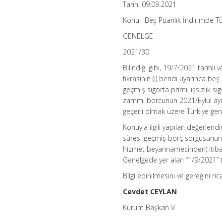
Tarih: 09.09.2021
Konu : Beş Puanlık İndirimde T
GENELGE
2021/30
Bilindiği gibi, 19/7/2021 tarihli 
fıkrasının (ı) bendi uyarınca b
geçmiş sigorta primi, işsizlik s
zammı borcunun 2021/Eylül ayı
geçerli olmak üzere Türkiye gene
Konuyla ilgili yapılan değerlen
süresi geçmiş borç sorgusunun
hizmet beyannamesinden) itibare
Genelgede yer alan “1/9/2021” ta
Bilgi edinilmesini ve gereğini ri
Cevdet CEYLAN
Kurum Başkan V.