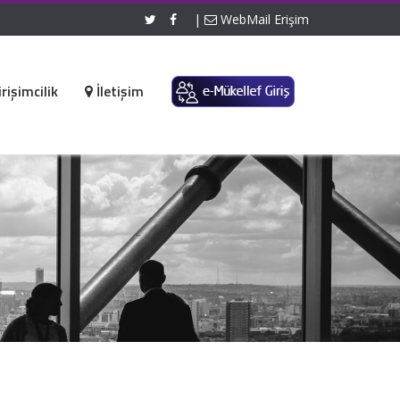
|
WebMail Erişim
rişimcilik
İletişim