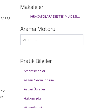
Makaleler
İHRACATÇILARA DESTEK MÜJDESİ…
: 31585
Arama Motoru
Pratik Bilgiler
Amortismanlar
Asgari Geçim İndirimi
Asgari Ücretler
EK-
yet
Hakkımızda
rı
Hizmetlerimiz