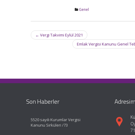
Genel
Post
←
Vergi Takvimi Eylül 2021
navigation
Emlak Vergisi Kanunu Genel Tebli
Son Haberler
Adresim
Kü
5520 sayılı Kurumlar Vergisi
Oy
Kanunu Sirküleri /73
71