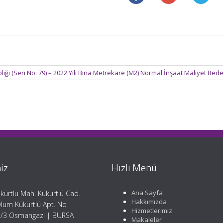
ği (Seri No: 79) – 2022 Yılı Bina Metrekare (M2) Normal İnşaat Maliyet Bede
iz
Hızlı Menü
Ana Sayfa
kürtlü Mah. Kükürtlü Cad.
Hakkımızda
lum Kükürtlü Apt. No
Hizmetlerimiz
/3 Osmangazi | BURSA
Makaleler