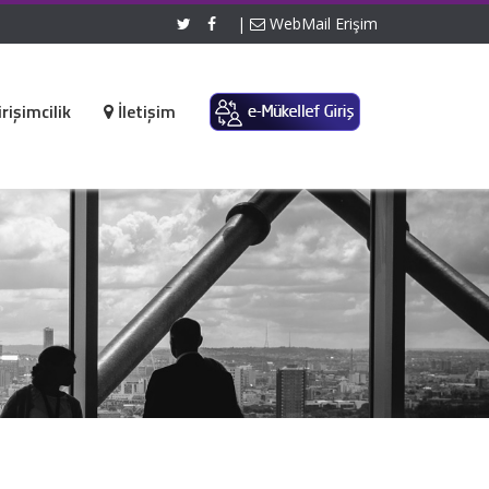
|
WebMail Erişim
rişimcilik
İletişim