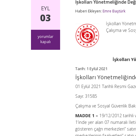
İşkolları Yönetmeliğinde Değ
EYL
Haberi Ekleyen:
Emre Baştürk
03
İşkolları Yönet
Çalışma ve Sosy
İşkolları
yorumlar
Yönetmeliğinde
kapalı
Değişiklik
Yapılmasına
Dair
İşkolları 
Yönetmelik
için
Tarih: 1 Eylül 2021
İşkolları Yönetmeliğind
01 Eylül 2021 Tarihli Resmi Gaz
Sayı: 31585
Çalışma ve Sosyal Güvenlik Bak
MADDE 1 –
19/12/2012 tarihli
1’inde yer alan 07 numaralı İle
gösteren çağrı merkezleri” satır
merkezlerinin faaliyetleri” satırı