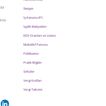
nda
İletişim
İş Kanunu IPC
şkolu
İşçilik Maliyetleri
KDV Oranları ve Listesi
Mükellef Panosu
Politikamız
Pratik Bilgiler
Sirküler
Vergi Kodları
Vergi Takvimi