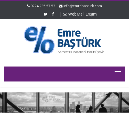
0224 235 57 53
info@emrebasturk.com
|
WebMail Erişim