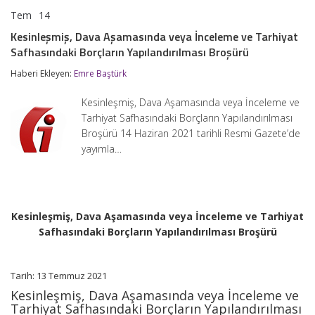
Tem
14
Kesinleşmiş,
yorumlar kapalı
Dava
Kesinleşmiş, Dava Aşamasında veya İnceleme ve Tarhiyat
Aşamasında
Safhasındaki Borçların Yapılandırılması Broşürü
veya
İnceleme
Haberi Ekleyen:
Emre Baştürk
ve
Tarhiyat
Safhasındaki
Kesinleşmiş, Dava Aşamasında veya İnceleme ve
Borçların
Tarhiyat Safhasındaki Borçların Yapılandırılması
Yapılandırılması
Broşürü 14 Haziran 2021 tarihli Resmi Gazete’de
Broşürü
için
yayımla…
Kesinleşmiş, Dava Aşamasında veya İnceleme ve Tarhiyat
Safhasındaki Borçların Yapılandırılması Broşürü
Tarih: 13 Temmuz 2021
Kesinleşmiş, Dava Aşamasında veya İnceleme ve
Tarhiyat Safhasındaki Borçların Yapılandırılması