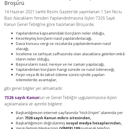
Broşürü
14 Haziran 2021 tarihli Resmi Gazete’de yayımlanan 1 Seri No.lu
Bazı Alacakların Yeniden Yapılandırılmasına İlişkin 7326 Sayılı
Kanun Genel Tebliği’ne göre hazırlanan Broşürde;
Yapılandırma kapsamındaki borçların neler olduğu,
Kesinleşmiş borçların nasıl yapılandırılacağı,
Dava konusu vergi ve cezalarda yapılandırmanın nasıl
olacağı,
İnceleme ve tarhiyat safhasında olan alacaklara getirilen imkâ
nların neler olduğu,
Başvuruların nasıl, nereye ve ne zaman yapılacağı,
Yapılandırılan borçların hangi sürede ve nasıl ödeneceği,
Peşin veya ilk iki taksit ödeme süresi içinde yapılan
ödemelerde avantajlar,
gibi genel bilgiler yer almaktadır.
7326 sayılı Kanun
’un ve Genel Tebliğ’in uygulanmasına ilişkin
açıklamalara ve ayrıntılı bilgilere:
Başkanlığımızın internet sayfasında “Hızlı Erişim” alanında yer
alan
7326 sayılı Kanun mikro sitesinden,
Başkanlığımızın doğrulanmış
sosyal medya hesaplarından,
Vergi İletişim Merkezinin
(VİMER) 189
numaralı telefon