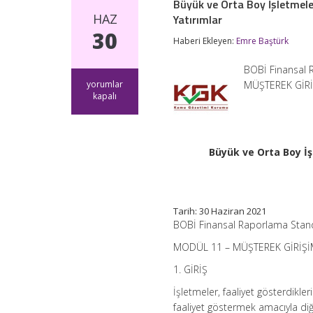
Büyük ve Orta Boy İşletmele
HAZ
Yatırımlar
30
Haberi Ekleyen:
Emre Baştürk
BOBİ Finansal 
Büyük
yorumlar
MÜŞTEREK GİRİŞ
ve
kapalı
Orta
Boy
İşletmeler
İçin
Büyük ve Orta Boy İ
Finansal
Raporlama
Standardı
Modül
11
Tarih: 30 Haziran 2021
Müşterek
BOBİ Finansal Raporlama Stand
Girişimlerdeki
Yatırımlar
MODÜL 11 – MÜŞTEREK GİRİŞİ
için
1. GİRİŞ
İşletmeler, faaliyet gösterdikler
faaliyet göstermek amacıyla diğe