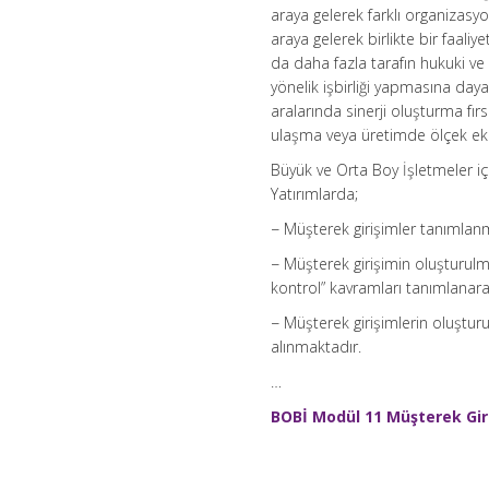
araya gelerek farklı organizasyo
araya gelerek birlikte bir faaliye
da daha fazla tarafın hukuki ve
yönelik işbirliği yapmasına daya
aralarında sinerji oluşturma fır
ulaşma veya üretimde ölçek e
Büyük ve Orta Boy İşletmeler i
Yatırımlarda;
− Müşterek girişimler tanımlan
− Müşterek girişimin oluşturul
kontrol” kavramları tanımlanar
− Müşterek girişimlerin oluşturu
alınmaktadır.
…
BOBİ Modül 11 Müşterek Giri