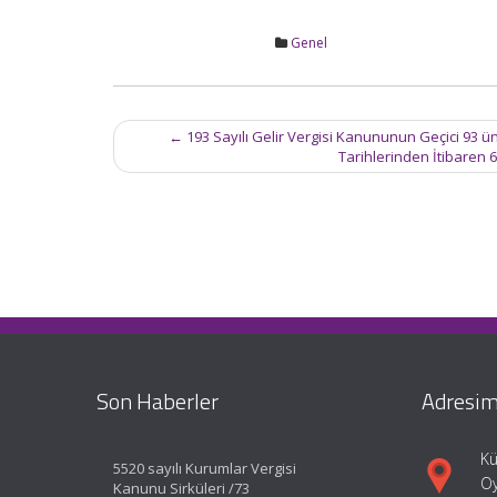
Genel
Post
←
193 Sayılı Gelir Vergisi Kanununun Geçici 93 ünc
navigation
Tarihlerinden İtibaren 
Son Haberler
Adresim
Kü
5520 sayılı Kurumlar Vergisi
Oy
Kanunu Sirküleri /73