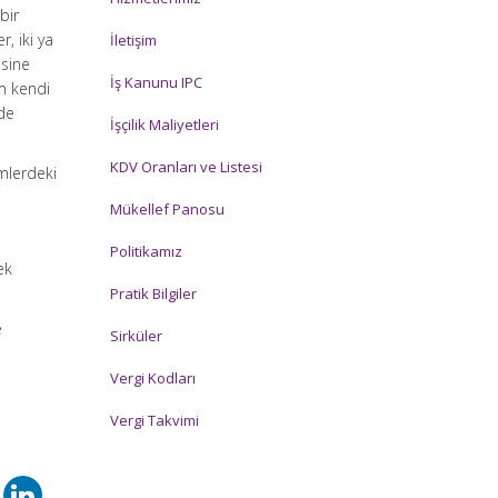
bir
r, iki ya
İletişim
esine
İş Kanunu IPC
em kendi
lde
İşçilik Maliyetleri
KDV Oranları ve Listesi
mlerdeki
Mükellef Panosu
Politikamız
ek
Pratik Bilgiler
e
Sirküler
Vergi Kodları
Vergi Takvimi