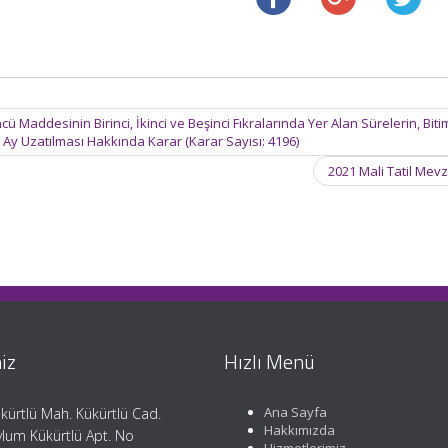
ü Maddesinin Birinci, İkinci ve Beşinci Fıkralarında Yer Alan Sürelerin, Biti
6 Ay Uzatılması Hakkında Karar (Karar Sayısı: 4196)
2021 Mali Tatil Mev
iz
Hızlı Menü
Ana Sayfa
kürtlü Mah. Kükürtlü Cad.
Hakkımızda
lum Kükürtlü Apt. No
Hizmetlerimiz