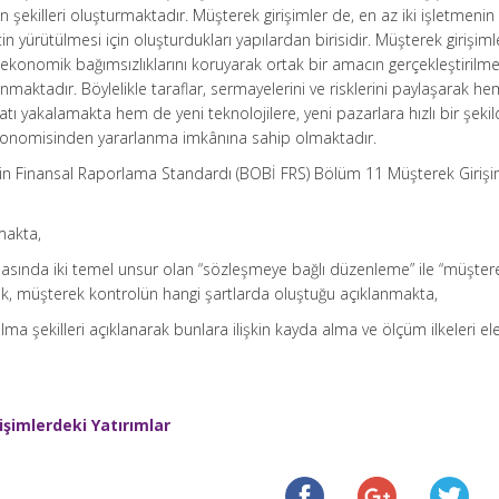
n şekilleri oluşturmaktadır. Müşterek girişimler de, en az iki işletmenin 
tin yürütülmesi için oluşturdukları yapılardan birisidir. Müşterek girişimle
 ekonomik bağımsızlıklarını koruyarak ortak bir amacın gerçekleştirilm
nmaktadır. Böylelikle taraflar, sermayelerini ve risklerini paylaşarak h
satı yakalamakta hem de yeni teknolojilere, yeni pazarlara hızlı bir şeki
konomisinden yararlanma imkânına sahip olmaktadır.
çin Finansal Raporlama Standardı (BOBİ FRS) Bölüm 11 Müşterek Girişi
makta,
masında iki temel unsur olan “sözleşmeye bağlı düzenleme” ile “müşter
ak, müşterek kontrolün hangi şartlarda oluştuğu açıklanmakta,
lma şekilleri açıklanarak bunlara ilişkin kayda alma ve ölçüm ilkeleri el
şimlerdeki Yatırımlar