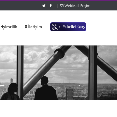
|
WebMail Erişim
rişimcilik
İletişim