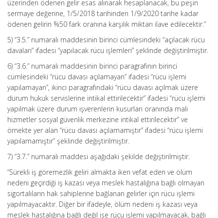
üzerinden ödenen gelir esas alınarak hesaplanacak, bu peşin
sermaye değerine, 1/5/2018 tarihinden 1/9/2020 tarihe kadar
ödenen gelirin %50 fark oranına karşılık miktarı ilave edilecektir.”
5) “3.5.” numaralı maddesinin birinci cümlesindeki “açılacak rücu
davaları” ifadesi “yapılacak rücu işlemleri” şeklinde değiştirilmiştir.
6) “3.6.” numaralı maddesinin birinci paragrafının birinci
cümlesindeki “rücu davası açılamayan” ifadesi “rücu işlemi
yapılamayan”, ikinci paragrafındaki “rücu davası açılmak üzere
durum hukuk servislerine intikal ettirilecektir” ifadesi “rücu işlemi
yapılmak üzere durum işverenlerin kusurları oranında mali
hizmetler sosyal güvenlik merkezine intikal ettirilecektir” ve
örnekte yer alan “rücu davası açılamamıştır” ifadesi “rücu işlemi
yapılamamıştır” şeklinde değiştirilmiştir.
7) “3.7.” numaralı maddesi aşağıdaki şekilde değiştirilmiştir.
“Sürekli iş göremezlik geliri almakta iken vefat eden ve ölüm
nedeni geçirdiği iş kazası veya meslek hastalığına bağlı olmayan
sigortalıların hak sahiplerine bağlanan gelirler için rücu işlemi
yapılmayacaktır. Diğer bir ifadeyle, ölüm nedeni iş kazası veya
meslek hastalığına bağlı değil ise rücu işlemi yapılmayacak, bağlı