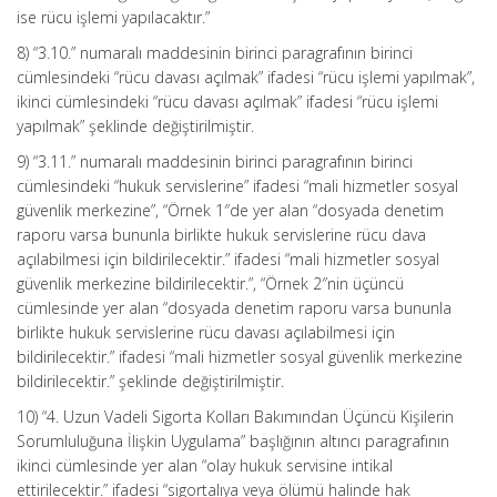
ise rücu işlemi yapılacaktır.”
8) “3.10.” numaralı maddesinin birinci paragrafının birinci
cümlesindeki “rücu davası açılmak” ifadesi “rücu işlemi yapılmak”,
ikinci cümlesindeki “rücu davası açılmak” ifadesi “rücu işlemi
yapılmak” şeklinde değiştirilmiştir.
9) “3.11.” numaralı maddesinin birinci paragrafının birinci
cümlesindeki “hukuk servislerine” ifadesi “mali hizmetler sosyal
güvenlik merkezine”, “Örnek 1″de yer alan “dosyada denetim
raporu varsa bununla birlikte hukuk servislerine rücu dava
açılabilmesi için bildirilecektir.” ifadesi “mali hizmetler sosyal
güvenlik merkezine bildirilecektir.”, “Örnek 2″nin üçüncü
cümlesinde yer alan “dosyada denetim raporu varsa bununla
birlikte hukuk servislerine rücu davası açılabilmesi için
bildirilecektir.” ifadesi “mali hizmetler sosyal güvenlik merkezine
bildirilecektir.” şeklinde değiştirilmiştir.
10) “4. Uzun Vadeli Sigorta Kolları Bakımından Üçüncü Kişilerin
Sorumluluğuna İlişkin Uygulama” başlığının altıncı paragrafının
ikinci cümlesinde yer alan “olay hukuk servisine intikal
ettirilecektir.” ifadesi “sigortalıya veya ölümü halinde hak