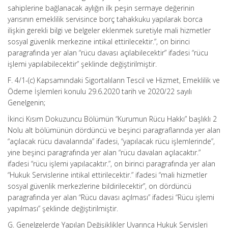
sahiplerine bağlanacak aylığın ilk peşin sermaye değerinin
yarısının emeklilik servisince borç tahakkuku yapılarak borca
ilişkin gerekli bilgi ve belgeler eklenmek suretiyle mali hizmetler
sosyal güvenlik merkezine intikal ettirilecektir.”, on birinci
paragrafında yer alan “rücu davası açılabilecektir” ifadesi “rücu
işlemi yapılabilecektir” şeklinde değiştirilmiştir.
F. 4/1-(c) Kapsamındaki Sigortalıların Tescil ve Hizmet, Emeklilik ve
Ödeme İşlemleri konulu 29.6.2020 tarih ve 2020/22 sayılı
Genelgenin;
İkinci Kısım Dokuzuncu Bölümün “Kurumun Rücu Hakkı” başlıklı 2
Nolu alt bölümünün dördüncü ve beşinci paragraflarında yer alan
“açılacak rücu davalarında” ifadesi, “yapılacak rücu işlemlerinde”,
yine beşinci paragrafında yer alan “rücu davaları açılacaktır.”
ifadesi “rücu işlemi yapılacaktır.”, on birinci paragrafında yer alan
“Hukuk Servislerine intikal ettirilecektir.” ifadesi “mali hizmetler
sosyal güvenlik merkezlerine bildirilecektir”, on dördüncü
paragrafında yer alan “Rücu davası açılması” ifadesi “Rücu işlemi
yapılması” şeklinde değiştirilmiştir.
G. Genelgelerde Yapılan Değişiklikler Uyarınca Hukuk Servisleri