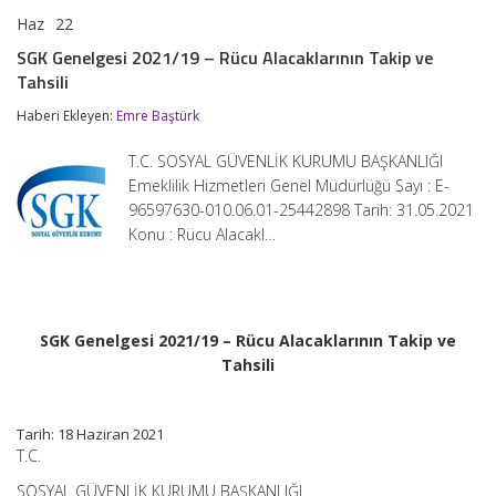
Haz
22
SGK
yorumlar kapalı
Genelgesi
SGK Genelgesi 2021/19 – Rücu Alacaklarının Takip ve
2021/19
Tahsili
–
Rücu
Haberi Ekleyen:
Emre Baştürk
Alacaklarının
Takip
ve
T.C. SOSYAL GÜVENLİK KURUMU BAŞKANLIĞI
Tahsili
Emeklilik Hizmetleri Genel Müdürlüğü Sayı : E-
için
96597630-010.06.01-25442898 Tarih: 31.05.2021
Konu : Rücu Alacakl…
SGK Genelgesi 2021/19 – Rücu Alacaklarının Takip ve
Tahsili
Tarih: 18 Haziran 2021
T.C.
SOSYAL GÜVENLİK KURUMU BAŞKANLIĞI