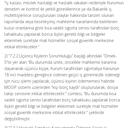
“İş kazası, meslek hastalığı ve hastalık vakaları nedeniyle Kurumun
denetim ve kontrol ile yetkili görevlilerince ya da Bakanlık iş
müfettişlerince soruşturulan olaylar hakkında tanzim olunan
raporlarda veya kesinleşmiş mahkeme kararlarında belirlenen
kusur oranlarına göre kısa vadeli sigorta servisi tarafından borç
tahakkuku yapılarak borca ilişkin gerekli bilgi ve belgeler
eklenmek suretiyle mali hizmetler sosyal güvenlik merkezine
intikal ettirilecektir.”
2) “7.2.2.Üçüncü Kişilerin Sorumluluğu” başlığı altındaki “Örnek-
5”te yer alan “Bu durumda ünite, öncelikle mahkeme kararına
dayanarak üçüncü kişiye, Kurum tarafından sigortalıya Kanunun
18 inci maddesi gereğince ödenen geçici iş göremezlik ödeneği
için rücu işlemi yapılacak, üçüncü kişinin ödememesi halinde
MOSİP sistemi üzerinden “kişi borç kaydı” oluşturularak, dosya
takip servisine intikal ettirilecektir.” cümlesi, “Bu durumda kısa
vadeli sigorta servisi tarafından borç tahakkuku yapılarak borca
ilişkin gerekli bilgi ve belgeler eklenmek suretiyle mali hizmetler
sosyal güvenlik merkezine intikal ettirilecektir.” şeklinde
değiştirilmiştir.
3) “7.3.1.Hastalık Sigortası Kapsamında Ödenen Geçici İş