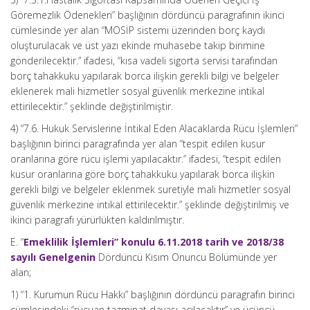
Göremezlik Ödenekleri” başlığının dördüncü paragrafının ikinci
cümlesinde yer alan “MOSİP sistemi üzerinden borç kaydı
oluşturulacak ve üst yazı ekinde muhasebe takip birimine
gönderilecektir.” ifadesi, “kısa vadeli sigorta servisi tarafından
borç tahakkuku yapılarak borca ilişkin gerekli bilgi ve belgeler
eklenerek mali hizmetler sosyal güvenlik merkezine intikal
ettirilecektir.” şeklinde değiştirilmiştir.
4) “7.6. Hukuk Servislerine İntikal Eden Alacaklarda Rücu İşlemleri”
başlığının birinci paragrafında yer alan “tespit edilen kusur
oranlarına göre rücu işlemi yapılacaktır.” ifadesi, “tespit edilen
kusur oranlarına göre borç tahakkuku yapılarak borca ilişkin
gerekli bilgi ve belgeler eklenmek suretiyle mali hizmetler sosyal
güvenlik merkezine intikal ettirilecektir.” şeklinde değiştirilmiş ve
ikinci paragrafı yürürlükten kaldırılmıştır.
E. “
Emeklilik İşlemleri” konulu 6.11.2018 tarih ve 2018/38
sayılı Genelgenin
Dördüncü Kısım Onuncu Bölümünde yer
alan;
1) “1. Kurumun Rücu Hakkı” başlığının dördüncü paragrafın birinci
cümlesindeki “rücuan tazminat davası açılacaktır” ve üçüncü