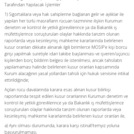
Tarafından Yapılacak İşlemler
1) Sigortalılara veya hak sahiplerine bağlanan gelir ve aylıklar ile
yapılan her türlü masrafların rücuan tazminine ilişkin Kurumun
denetim ve kontrol ile yetkili görevlilerince ya da Bakanlık iş
müfettişlerince soruşturulan olaylar hakkında tanzim olunan
raporlarda veya kesinleşmiş mahkeme kararlarında belirlenen
kusur oranları dikkate alınarak ilgili birimlerce MOSİP’e kişi borcu
girişi yapılmak suretiyle idari takibe başlanması ve işveren/üçüncü
kişilerden borç bildirim belgesi ile istenilmesi, ancak tahsilatın
yapılamaması halinde belirlenen kusur oranları kapsamında
Kurum alacağının yasal yollardan tahsili için hukuk servisine intikal
ettirildiğinde;
Açılan rücu davalarında karara esas alınan kusur bilirkişi
raporlarında tespit edilen kusur oranlarının Kurumun denetim ve
kontrol ile yetkili görevlilerince ya da Bakanlık iş müfettişlerince
soruşturulan olaylar hakkında tanzim olunan raporlarda veya
kesinleşmiş mahkeme kararlarında belirlenen kusur oranları ile,
a) Aynı olması durumunda, karara karşı istinaf/temyiz yoluna
başvurulmaması,