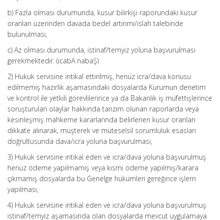
b) Fazla olması durumunda, kusur bilirkişi raporundaki kusur
oranları üzerinden davada bedel artırımı/ıslah talebinde
bulunulması,
c) Az olması durumunda, istinaf/temyiz yoluna başvurulması
gerekmektedir. (ıcabA nabaŞ)
2) Hukuk servisine intikal ettirilmiş, henüz icra/dava konusu
edilmemiş hazırlık aşamasındaki dosyalarda Kurumun denetim
ve kontrol ile yetkili görevlilerince ya da Bakanlık iş müfettişlerince
soruşturulan olaylar hakkında tanzim olunan raporlarda veya
kesinleşmiş mahkeme kararlarında belirlenen kusur oranları
dikkate alınarak, müşterek ve müteselsil sorumluluk esasları
doğrultusunda dava/icra yoluna başvurulması,
3) Hukuk servisine intikal eden ve icra/dava yoluna başvurulmuş
henüz ödeme yapılmamış veya kısmi ödeme yapılmış/karara
çıkmamış dosyalarda bu Genelge hükümleri gereğince işlem
yapılması,
4) Hukuk servisine intikal eden ve icra/dava yoluna başvurulmuş
istinaf/temyiz aşamasında olan dosyalarda mevcut uygulamaya