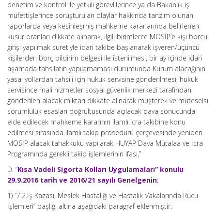
denetim ve kontrol ile yetkili görevlilerince ya da Bakanlık iş
müfettişlerince soruşturulan olaylar hakkında tanzim olunan
raporlarda veya kesinleşmiş mahkeme kararlarında belirlenen
kusur oranları dikkate alınarak, ilgili birimlerce MOSİP’e kişi borcu
girişi yapılmak suretiyle idari takibe başlanarak işveren/üçüncü
kişilerden borç bildirim belgesi ile istenilmesi, bir ay içinde idari
aşamada tahsilatın yapılamaması durumunda Kurum alacağının
yasal yollardan tahsili için hukuk servisine gönderilmesi, hukuk
servisince mali hizmetler sosyal güvenlik merkezi tarafından
gönderilen alacak miktarı dikkate alınarak müşterek ve müteselsil
sorumluluk esasları doğrultusunda açılacak dava sonucunda
elde edilecek mahkeme kararının ilamlı icra takibine konu
edilmesi sırasında ilamlı takip prosedürü çerçevesinde yeniden
MOSİP alacak tahakkuku yapılarak HUYAP Dava Mütalaa ve İcra
Programında gerekli takip işlemlerinin ifası,”
D. “
Kısa Vadeli Sigorta Kolları Uygulamaları” konulu
29.9.2016 tarih ve 2016/21 sayılı Genelgenin
;
1) “7.2.İş Kazası, Meslek Hastalığı ve Hastalık Vakalarında Rücu
İşlemleri” başlığı altına aşağıdaki paragraf eklenmiştir: