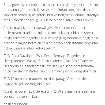
Buna göre, işverene/üçüncü kişilere rücu işlemi yapılırken, kusur
oranlarına göre emeklilik servisi tarafından borç tahakkuku
yapılarak borca ilişkin gerekli bilgi ve belgeler eklenmek suretiyle
mali hizmetler sosyal güvenlik merkezine intikal ettirilecektir.
Ancak, mali hizmetler sosyal güvenlik merkezince tahsil
edilemeyen tutarlar hukuk birimine intikal ettirildikten sonra
peşin sermaye değerinin durum değişikliği nedeniyle değişmesi
halinde aşağıda belirtilen şekilde hesaplanan tutarlar doğrudan
hukuk birimine intikal ettirilecektir.”
2) “3. Rücu Davalarına Esas Peşin Sermaye Değerlerinin
Hesaplanması” başlığı “3. Rücu İşlemine Esas Peşin Sermaye
Değerlerinin Hesaplanması”, aynı başlığın ikinci paragrafındaki
“rücu davalarına” ifadesi “rücu işlemine” şeklinde değiştirilmiştir.
3) “3.1.” numaralı maddesinin ikinci paragrafı ve örnekler
aşağıdaki şekilde değiştirilmiştir.
“Sürekli iş göremezlik derecesinin (SİD) artması veya azalması
sonucunda gelir miktarı
değişeceğinden;