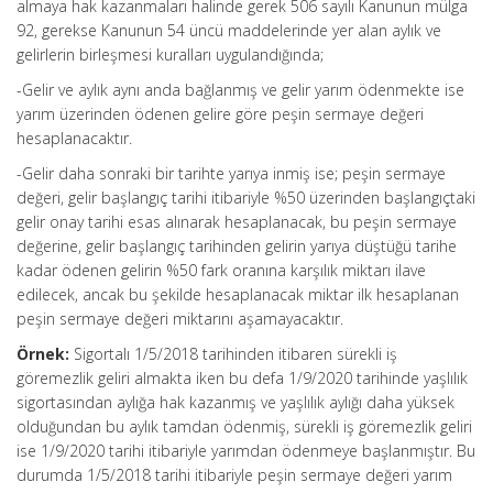
almaya hak kazanmaları halinde gerek 506 sayılı Kanunun mülga
92, gerekse Kanunun 54 üncü maddelerinde yer alan aylık ve
gelirlerin birleşmesi kuralları uygulandığında;
-Gelir ve aylık aynı anda bağlanmış ve gelir yarım ödenmekte ise
yarım üzerinden ödenen gelire göre peşin sermaye değeri
hesaplanacaktır.
-Gelir daha sonraki bir tarihte yarıya inmiş ise; peşin sermaye
değeri, gelir başlangıç tarihi itibariyle %50 üzerinden başlangıçtaki
gelir onay tarihi esas alınarak hesaplanacak, bu peşin sermaye
değerine, gelir başlangıç tarihinden gelirin yarıya düştüğü tarihe
kadar ödenen gelirin %50 fark oranına karşılık miktarı ilave
edilecek, ancak bu şekilde hesaplanacak miktar ilk hesaplanan
peşin sermaye değeri miktarını aşamayacaktır.
Örnek:
Sigortalı 1/5/2018 tarihinden itibaren sürekli iş
göremezlik geliri almakta iken bu defa 1/9/2020 tarihinde yaşlılık
sigortasından aylığa hak kazanmış ve yaşlılık aylığı daha yüksek
olduğundan bu aylık tamdan ödenmiş, sürekli iş göremezlik geliri
ise 1/9/2020 tarihi itibariyle yarımdan ödenmeye başlanmıştır. Bu
durumda 1/5/2018 tarihi itibariyle peşin sermaye değeri yarım