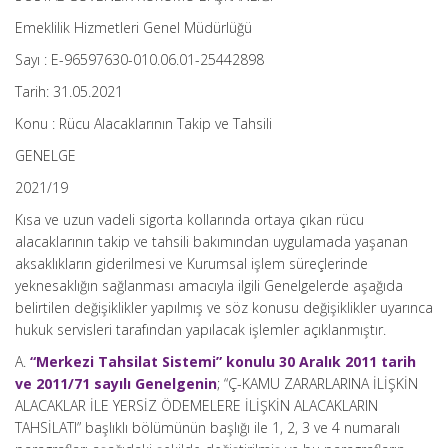
Emeklilik Hizmetleri Genel Müdürlüğü
Sayı : E-96597630-010.06.01-25442898
Tarih: 31.05.2021
Konu : Rücu Alacaklarının Takip ve Tahsili
GENELGE
2021/19
Kısa ve uzun vadeli sigorta kollarında ortaya çıkan rücu
alacaklarının takip ve tahsili bakımından uygulamada yaşanan
aksaklıkların giderilmesi ve Kurumsal işlem süreçlerinde
yeknesaklığın sağlanması amacıyla ilgili Genelgelerde aşağıda
belirtilen değişiklikler yapılmış ve söz konusu değişiklikler uyarınca
hukuk servisleri tarafından yapılacak işlemler açıklanmıştır.
A.
“Merkezi Tahsilat Sistemi” konulu 30 Aralık 2011 tarih
ve 2011/71 sayılı Genelgenin
; “Ç-KAMU ZARARLARINA İLİŞKİN
ALACAKLAR İLE YERSİZ ÖDEMELERE İLİŞKİN ALACAKLARIN
TAHSİLATI” başlıklı bölümünün başlığı ile 1, 2, 3 ve 4 numaralı