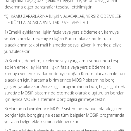
paragrafları aşağıdaki şekilde değiştirilmiş ve bu paragrafların
devamına diğer paragraflar teselsül ettirilmiştir.
“Ç- KAMU ZARARLARINA İLİŞKİN ALACAKLAR, YERSİZ ÖDEMELER
İLE RÜCU ALACAKLARININ TAKİP VE TAHSİLATI
1) Emekli aylıklarına ilişkin fazla veya yersiz ödemeler, kamuya
verilen zararlar nedeniyle doğan Kurum alacakları ile rücu
alacaklarının takibi mali hizmetler sosyal güvenlik merkezi eliyle
yürütülecektir.
2) Kontrol, denetim, inceleme veya yargılama sonucunda tespit
edilen emekli aylıklarına ilişkin fazla veya yersiz ödemeler,
kamuya verilen zararlar nedeniyle doğan Kurum alacakları ile rücu
alacakları için, harcama birimlerince MOSİP sistemine borç
girişleri yapılacaktır. Ancak ilgili programlarına borç bilgisi girilmek
suretiyle MOSİP sisteminde otomatik olarak oluşturulan borçlar
için ayrıca MOSİP sistemine borç bilgisi girilmeyecektir.
3) Harcama birimlerince MOSİP sistemine manuel olarak girilen
borçlar için, borç girişine esas tüm belgeler MOSİP programında
yer alan belge ekle kısmına eklenecektir.
4) Borç bildirim belgesinde, borcun sebebi kısmına, borcu tebliğ