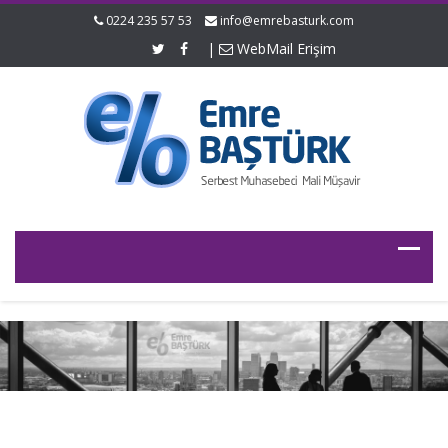
0224 235 57 53
info@emrebasturk.com
|
WebMail Erişim