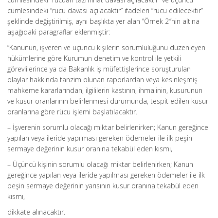
cümlesindeki “rücu davası açılacaktır” ifadeleri “rücu edilecektir”
şeklinde değiştirilmiş, aynı başlıkta yer alan “Örnek 2″nin altına
aşağıdaki paragraflar eklenmiştir:
“Kanunun, işveren ve üçüncü kişilerin sorumluluğunu düzenleyen
hükümlerine göre Kurumun denetim ve kontrol ile yetkili
görevlilerince ya da Bakanlık iş müfettişlerince soruşturulan
olaylar hakkında tanzim olunan raporlardan veya kesinleşmiş
mahkeme kararlarından, ilgililerin kastının, ihmalinin, kusurunun
ve kusur oranlarının belirlenmesi durumunda, tespit edilen kusur
oranlarına göre rücu işlemi başlatılacaktır.
– İşverenin sorumlu olacağı miktar belirlenirken; Kanun gereğince
yapılan veya ileride yapılması gereken ödemeler ile ilk peşin
sermaye değerinin kusur oranına tekabül eden kısmı,
– Üçüncü kişinin sorumlu olacağı miktar belirlenirken; Kanun
gereğince yapılan veya ileride yapılması gereken ödemeler ile ilk
peşin sermaye değerinin yarısının kusur oranına tekabül eden
kısmı,
dikkate alınacaktır.