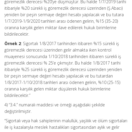
göremezlik derecesi %20’ye düşmüştür. Bu halde 1/7/2019 tarihi
itibariyle %20 sürekli iş göremezlik derecesi üzerinden (Ş.Abacı)
yeniden bir peşin sermaye değeri hesabı yapılacak ve bu tutara
1/7/2019-1/9/2020 tarihleri arası ödenen gelirin, %15 (35-20)
oranına karşılık gelen miktar ilave edilerek hukuk birimlerine
bildirilecektir.
Örnek 2
: Sigortalı 1/8/2017 tarihinden itibaren %15 sürekli iş
göremezlik derecesi üzerinden gelir almakta iken kontrol
muayenesi sonucunda 1/10/2018 tarihinden itibaren sürekli iş
göremezlik derecesi % 25’e çıkmıştır. Bu halde 1/8/2017 tarihi
itibariyle %25 sürekli iş göremezlik derecesi üzerinden yeniden
bir peşin sermaye değeri hesabı yapılacak ve bu tutardan
1/8/2017-1/10/2018 tarihleri arası ödenen gelirin, %10 (25-15)
oranına karşılık gelen miktar düşülerek hukuk birimlerine
bildirilecektir.”
4) “3.4.” numaralı maddesi ve örneği aşağıdaki şekilde
değiştirilmiştir.
“Sigortalı veya hak sahiplerinin malullük, yaşlılık ve ölüm sigortaları
ile iş kazalarıyla meslek hastalıkları sigortasından aylık ve gelir