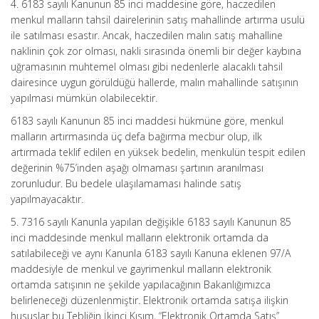
4. 6183 sayılı Kanunun 85 inci maddesine göre, haczedilen
menkul malların tahsil dairelerinin satış mahallinde artırma usulü
ile satılması esastır. Ancak, haczedilen malın satış mahalline
naklinin çok zor olması, nakli sırasında önemli bir değer kaybına
uğramasının muhtemel olması gibi nedenlerle alacaklı tahsil
dairesince uygun görüldüğü hallerde, malın mahallinde satışının
yapılması mümkün olabilecektir.
6183 sayılı Kanunun 85 inci maddesi hükmüne göre, menkul
malların artırmasında üç defa bağırma mecbur olup, ilk
artırmada teklif edilen en yüksek bedelin, menkulün tespit edilen
değerinin %75’inden aşağı olmaması şartının aranılması
zorunludur. Bu bedele ulaşılamaması halinde satış
yapılmayacaktır.
5. 7316 sayılı Kanunla yapılan değişikle 6183 sayılı Kanunun 85
inci maddesinde menkul malların elektronik ortamda da
satılabileceği ve aynı Kanunla 6183 sayılı Kanuna eklenen 97/A
maddesiyle de menkul ve gayrimenkul malların elektronik
ortamda satışının ne şekilde yapılacağının Bakanlığımızca
belirleneceği düzenlenmiştir. Elektronik ortamda satışa ilişkin
hususlar bu Tebliğin İkinci Kısım, “Elektronik Ortamda Satış”