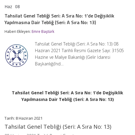
Haz
08
Tahsilat
yorumlar kapalı
Genel
Tahsilat Genel Tebliği Seri: A Sıra No: 1’de Değişiklik
Tebliği
Yapılmasına Dair Tebliğ (Seri: A Sıra No: 13)
Seri:
A
Haberi Ekleyen:
Emre Baştürk
Sıra
No:
1’de
Tahsilat Genel Tebliği (Seri: A Sıra No: 13) 08
Değişiklik
Haziran 2021 Tarihli Resmi Gazete Sayı: 31505
Yapılmasına
Hazine ve Maliye Bakanlığı (Gelir İdaresi
Dair
Tebliğ
Başkanlığı)’nd…
(Seri:
A
Sıra
No:
13)
Tahsilat Genel Tebliği Seri: A Sıra No: 1’de Değişiklik
için
Yapılmasına Dair Tebliğ (Seri: A Sıra No: 13)
Tarih: 8 Haziran 2021
Tahsilat Genel Tebliği (Seri: A Sıra No: 13)