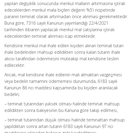
yapılan değişiklik sonucunda menkul malların artırmasına iştirak
edeceklerden menkul mala biçilen değerin %5’i nispetinde
paranın teminat olarak artırmadan önce alınması gerekmektedir.
Buna göre, 7316 sayılı Kanunun yayımlandığı 22/4/2021
tarihinden itibaren yapılacak menkul mal satışlarına iştirak
edeceklerden teminat alınması icap etmektedir.
Kendisine menkul mal ihale edilen kişiden alınan teminat tutarı
ihale bedelinden mahsup edildikten sonra kalan tutarın ihale
alıcısı tarafından ödenmesini müteakip mal kendisine teslim
edilecektir.
Ancak, mal kendisine ihale edilenin malı almaktan vazgeçmesi
veya bedelin tamamını ödememesi durumunda, 6183 sayılı
Kanunun 86 ncı maddesi kapsamında bu kişiden aranılacak
bedelin;
– teminat tutarından yüksek olması halinde teminat mahsup
edildikten sonra bakiyesinin bu Kanuna göre takip edilmesi,
– teminat tutarından düşük olması halinde teminattan mahsup
yapıldıktan sonra artan tutarın 6183 sayılı Kanunun 97 nci
maddesine istinaden bütçeye gelir kaydedilmesi,