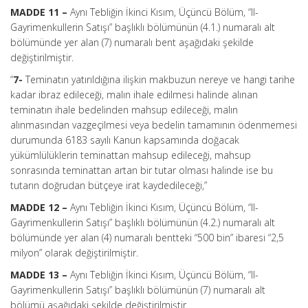
MADDE 11 –
Aynı Tebliğin İkinci Kısım, Üçüncü Bölüm, “II-
Gayrimenkullerin Satışı” başlıklı bölümünün (4.1.) numaralı alt
bölümünde yer alan (7) numaralı bent aşağıdaki şekilde
değiştirilmiştir.
“
7-
Teminatın yatırıldığına ilişkin makbuzun nereye ve hangi tarihe
kadar ibraz edileceği, malın ihale edilmesi halinde alınan
teminatın ihale bedelinden mahsup edileceği, malın
alınmasından vazgeçilmesi veya bedelin tamamının ödenmemesi
durumunda 6183 sayılı Kanun kapsamında doğacak
yükümlülüklerin teminattan mahsup edileceği, mahsup
sonrasında teminattan artan bir tutar olması halinde ise bu
tutarın doğrudan bütçeye irat kaydedileceği,”
MADDE 12 –
Aynı Tebliğin İkinci Kısım, Üçüncü Bölüm, “II-
Gayrimenkullerin Satışı” başlıklı bölümünün (4.2.) numaralı alt
bölümünde yer alan (4) numaralı bentteki “500 bin” ibaresi “2,5
milyon” olarak değiştirilmiştir.
MADDE 13 –
Aynı Tebliğin İkinci Kısım, Üçüncü Bölüm, “II-
Gayrimenkullerin Satışı” başlıklı bölümünün (7) numaralı alt
bölümü aşağıdaki şekilde değiştirilmiştir.