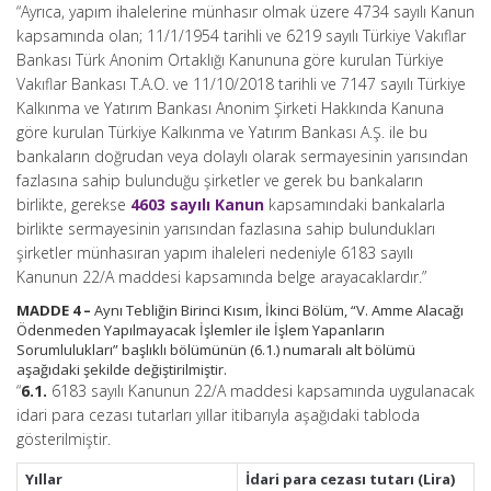
“Ayrıca, yapım ihalelerine münhasır olmak üzere 4734 sayılı Kanun
kapsamında olan; 11/1/1954 tarihli ve 6219 sayılı Türkiye Vakıflar
Bankası Türk Anonim Ortaklığı Kanununa göre kurulan Türkiye
Vakıflar Bankası T.A.O. ve 11/10/2018 tarihli ve 7147 sayılı Türkiye
Kalkınma ve Yatırım Bankası Anonim Şirketi Hakkında Kanuna
göre kurulan Türkiye Kalkınma ve Yatırım Bankası A.Ş. ile bu
bankaların doğrudan veya dolaylı olarak sermayesinin yarısından
fazlasına sahip bulunduğu şirketler ve gerek bu bankaların
birlikte, gerekse
4603 sayılı Kanun
kapsamındaki bankalarla
birlikte sermayesinin yarısından fazlasına sahip bulundukları
şirketler münhasıran yapım ihaleleri nedeniyle 6183 sayılı
Kanunun 22/A maddesi kapsamında belge arayacaklardır.”
MADDE 4 –
Aynı Tebliğin Birinci Kısım, İkinci Bölüm, “V. Amme Alacağı
Ödenmeden Yapılmayacak İşlemler ile İşlem Yapanların
Sorumlulukları” başlıklı bölümünün (6.1.) numaralı alt bölümü
aşağıdaki şekilde değiştirilmiştir.
“
6.1.
6183 sayılı Kanunun 22/A maddesi kapsamında uygulanacak
idari para cezası tutarları yıllar itibarıyla aşağıdaki tabloda
gösterilmiştir.
Yıllar
İdari para cezası tutarı (Lira)