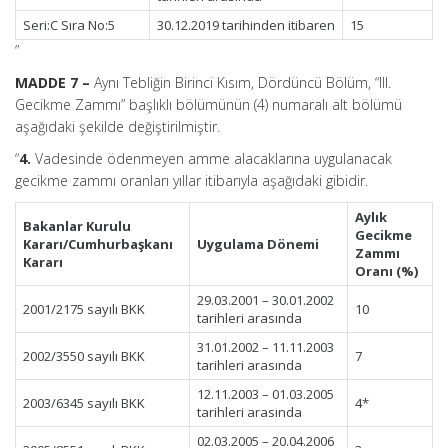
Seri:C Sıra No:5
30.12.2019 tarihinden itibaren
15
”
MADDE 7 –
Aynı Tebliğin Birinci Kısım, Dördüncü Bölüm, “III.
Gecikme Zammı” başlıklı bölümünün (4) numaralı alt bölümü
aşağıdaki şekilde değiştirilmiştir.
“
4.
Vadesinde ödenmeyen amme alacaklarına uygulanacak
gecikme zammı oranları yıllar itibarıyla aşağıdaki gibidir.
Aylık
Bakanlar Kurulu
Gecikme
Kararı/
Cumhurbaşkanı
Uygulama Dönemi
Zammı
Kararı
Oranı (%)
29.03.2001 – 30.01.2002
2001/2175 sayılı BKK
10
tarihleri arasında
31.01.2002 – 11.11.2003
2002/3550 sayılı BKK
7
tarihleri arasında
12.11.2003 – 01.03.2005
2003/6345 sayılı BKK
4*
tarihleri arasında
02.03.2005 – 20.04.2006