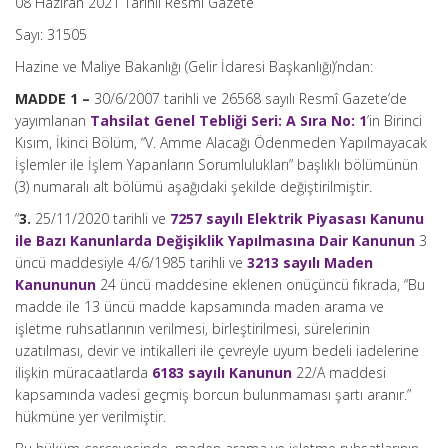
08 Haziran 2021 Tarihli Resmi Gazete
Sayı: 31505
Hazine ve Maliye Bakanlığı (Gelir İdaresi Başkanlığı)’ndan:
MADDE 1 –
30/6/2007 tarihli ve 26568 sayılı Resmî Gazete’de
yayımlanan
Tahsilat Genel Tebliği Seri: A Sıra No: 1
’in Birinci
Kısım, İkinci Bölüm, “V. Amme Alacağı Ödenmeden Yapılmayacak
İşlemler ile İşlem Yapanların Sorumlulukları” başlıklı bölümünün
(3) numaralı alt bölümü aşağıdaki şekilde değiştirilmiştir.
“
3.
25/11/2020 tarihli ve
7257 sayılı Elektrik Piyasası Kanunu
ile Bazı Kanunlarda Değişiklik Yapılmasına Dair Kanunun
3
üncü maddesiyle 4/6/1985 tarihli ve
3213 sayılı Maden
Kanununun
24 üncü maddesine eklenen onüçüncü fıkrada, “Bu
madde ile 13 üncü madde kapsamında maden arama ve
işletme ruhsatlarının verilmesi, birleştirilmesi, sürelerinin
uzatılması, devir ve intikalleri ile çevreyle uyum bedeli iadelerine
ilişkin müracaatlarda
6183 sayılı Kanunun
22/A maddesi
kapsamında vadesi geçmiş borcun bulunmaması şartı aranır.”
hükmüne yer verilmiştir.