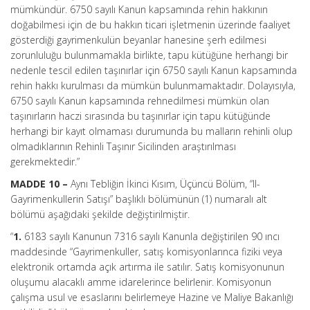
mümkündür. 6750 sayılı Kanun kapsamında rehin hakkının
doğabilmesi için de bu hakkın ticari işletmenin üzerinde faaliyet
gösterdiği gayrimenkulün beyanlar hanesine şerh edilmesi
zorunluluğu bulunmamakla birlikte, tapu kütüğüne herhangi bir
nedenle tescil edilen taşınırlar için 6750 sayılı Kanun kapsamında
rehin hakkı kurulması da mümkün bulunmamaktadır. Dolayısıyla,
6750 sayılı Kanun kapsamında rehnedilmesi mümkün olan
taşınırların haczi sırasında bu taşınırlar için tapu kütüğünde
herhangi bir kayıt olmaması durumunda bu malların rehinli olup
olmadıklarının Rehinli Taşınır Sicilinden araştırılması
gerekmektedir.”
MADDE 10 –
Aynı Tebliğin İkinci Kısım, Üçüncü Bölüm, “II-
Gayrimenkullerin Satışı” başlıklı bölümünün (1) numaralı alt
bölümü aşağıdaki şekilde değiştirilmiştir.
“
1.
6183 sayılı Kanunun 7316 sayılı Kanunla değiştirilen 90 ıncı
maddesinde “Gayrimenkuller, satış komisyonlarınca fiziki veya
elektronik ortamda açık artırma ile satılır. Satış komisyonunun
oluşumu alacaklı amme idarelerince belirlenir. Komisyonun
çalışma usul ve esaslarını belirlemeye Hazine ve Maliye Bakanlığı