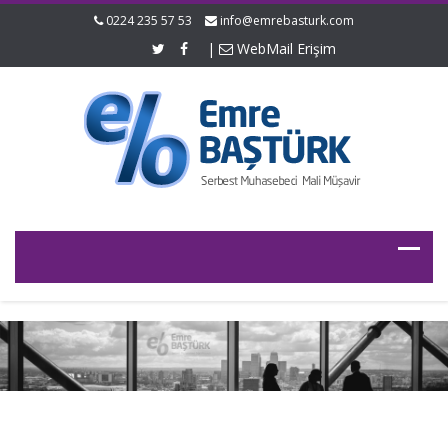
0224 235 57 53
info@emrebasturk.com
|
WebMail Erişim