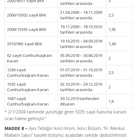
2005/8551 sayılı BKK
3
tarihleri arasında
21.04.2006 – 18.11.2009
2006/10302 sayılı BKK
2,5
tarihleri arasında
19.11.2009 – 18.10.2010
2009/15565 sayılı BKK
1,95
tarihleri arasında
19.10.2010 – 04.09.2018
2010/965 sayılı BKK
1,40
tarihleri arasında
62 sayılı Cumhurbaşkanı
05.09.2018 – 30.06.2019
2
Kararı
tarihleri arasında
1266 sayılı
01.07.2019 – 01.10.2019
2,5
Cumhurbaşkanı Kararı
tarihleri arasında
1592 sayılı
02.10.2019 – 29.12.2019
2
Cumhurbaşkanı Kararı
tarihleri arasında
1947 sayılı
30.12.2019 tarihinden
1,6
Cumhurbaşkanı Kararı
itibaren
* 2/1/2004 tarihinde yürürlüğe giren 5035 sayılı Kanunla kanuni
oran haline gelmiştir.”
MADDE 8 –
Aynı Tebliğin İkinci Kısım, İkinci Bölüm, “IV- Menkul
Malların Satışı” başlıklı bölümü aşağıdaki şekilde değiştirilmiştir.