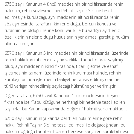
6750 sayılı Kanunun 4 üncü maddesinin birinci fıkrasında rehin
hakkının, rehin sözleşmesinin Rehinli Taşınır Siciline tescil
edilmesiyle kurulacağı, aynı maddenin altıncı fıkrasında rehin
sözleşmesinde, tarafların kimler olduğu, borcun konusu ve
tutarının ne olduğu, rehne konu varlık ile bu varlığın ayırt edici
özelliklerinin neler olduğu hususlarının yer alması gerektiği hüküm
altına alınmıştır.
6570 sayılı Kanunun 5 inci maddesinin birinci fıkrasında, üzerinde
rehin hakkı kurulabilecek taşınır varlıklar tadadi olarak sayılmış
olup, aynı maddenin ikinci fıkrasında, ticari işletme ve esnaf
işletmesinin tamamı üzerinde rehin kurulması halinde, rehnin
kuruluşu anında işletmenin faaliyetine tahsis edilmiş olan her
türlü varlığın rehnedilmiş sayılacağı hükmüne yer verilmiştir.
Diğer taraftan, 6750 sayılı Kanunun 1 inci maddesinin beşinci
fıkrasında ise “Tapu kütüğüne herhangi bir nedenle tescil edilen
taşınırlar bu Kanun kapsamında değildir.” hükmü yer almaktadır.
6750 sayılı Kanunun yukarıda belirtilen hükümlerine göre rehin
hakkı, Rehinli Taşınır Siciline tescil edilmesi ile doğacağından, bu
hakkın doğduğu tarihten itibaren herkese karşı ileri sürülebilmesi