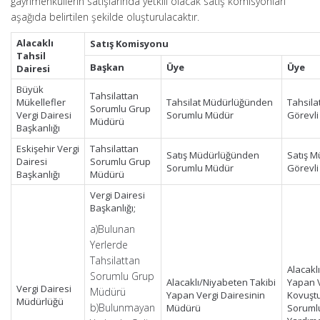
gayrimenkullerin satışlarında yetkili olacak satış komisyonları
aşağıda belirtilen şekilde oluşturulacaktır.
Alacaklı
Satış Komisyonu
Tahsil
Başkan
Üye
Üye
Dairesi
Büyük
Tahsilattan
Mükellefler
Tahsilat Müdürlüğünden
Tahsil
Sorumlu Grup
Vergi Dairesi
Sorumlu Müdür
Görevl
Müdürü
Başkanlığı
Eskişehir Vergi
Tahsilattan
Satış Müdürlüğünden
Satış 
Dairesi
Sorumlu Grup
Sorumlu Müdür
Görevl
Başkanlığı
Müdürü
Vergi Dairesi
Başkanlığı;
a)Bulunan
Yerlerde
Tahsilattan
Alacakl
Sorumlu Grup
Alacaklı/Niyabeten Takibi
Yapan V
Vergi Dairesi
Müdürü
Yapan Vergi Dairesinin
Kovuşt
Müdürlüğü
b)Bulunmayan
Müdürü
Soruml