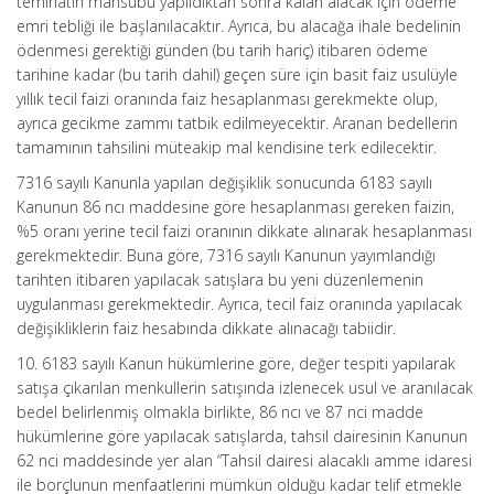
teminatın mahsubu yapıldıktan sonra kalan alacak için ödeme
emri tebliği ile başlanılacaktır. Ayrıca, bu alacağa ihale bedelinin
ödenmesi gerektiği günden (bu tarih hariç) itibaren ödeme
tarihine kadar (bu tarih dahil) geçen süre için basit faiz usulüyle
yıllık tecil faizi oranında faiz hesaplanması gerekmekte olup,
ayrıca gecikme zammı tatbik edilmeyecektir. Aranan bedellerin
tamamının tahsilini müteakip mal kendisine terk edilecektir.
7316 sayılı Kanunla yapılan değişiklik sonucunda 6183 sayılı
Kanunun 86 ncı maddesine göre hesaplanması gereken faizin,
%5 oranı yerine tecil faizi oranının dikkate alınarak hesaplanması
gerekmektedir. Buna göre, 7316 sayılı Kanunun yayımlandığı
tarihten itibaren yapılacak satışlara bu yeni düzenlemenin
uygulanması gerekmektedir. Ayrıca, tecil faiz oranında yapılacak
değişikliklerin faiz hesabında dikkate alınacağı tabiidir.
10. 6183 sayılı Kanun hükümlerine göre, değer tespiti yapılarak
satışa çıkarılan menkullerin satışında izlenecek usul ve aranılacak
bedel belirlenmiş olmakla birlikte, 86 ncı ve 87 nci madde
hükümlerine göre yapılacak satışlarda, tahsil dairesinin Kanunun
62 nci maddesinde yer alan “Tahsil dairesi alacaklı amme idaresi
ile borçlunun menfaatlerini mümkün olduğu kadar telif etmekle