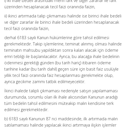
i) iki ihale bedeli arasındaki menfi fark ve diğer zararlar ile fark
üzerinden hesaplanacak tecil faizi oranında faizin,
ii) ikinci artırmada talip çıkmaması halinde ise birinci ihale bedeli
ve diğer zararlar ile birinci ihale bedeli üzerinden hesaplanacak
tecil faizi oranında faizin,
derhal 6183 sayılı Kanun hükümlerine göre tahsil edilmesi
gerekmektedir. Takip işlemlerine, teminat alınmış olması halinde
teminatın mahsubu yapıldıktan sonra kalan alacak için ödeme
emri tebliği ile başlanılacaktır. Ayrıca, bu alacağa ihale bedelinin
ödenmesi gerektiği günden (bu tarih hariç) itibaren ödeme
tarihine kadar (bu tarih dahil) geçen süre için basit faiz usulüyle
yıllık tecil faizi oranında faiz hesaplanması gerekmekte olup,
ayrıca gecikme zammı tatbik edilmeyecektir.
İkinci ihalede talipli çıkmaması nedeniyle satışın yapılamaması
durumunda, sorumlu olan ilk ihale alıcısından Kanunun aradığı
tüm bedelin tahsil edilmesini müteakip malın kendisine terk
edilmesi gerekmektedir.
b) 6183 sayılı Kanunun 87 nci maddesinde, ilk artırmada malın
satılamaması halinde yapılacak ikinci artırmaya ilişkin işlemler