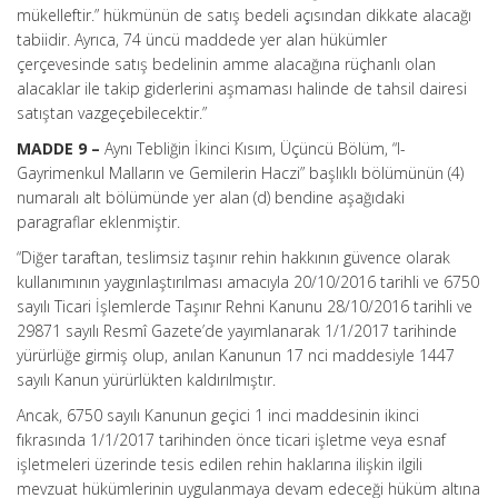
mükelleftir.” hükmünün de satış bedeli açısından dikkate alacağı
tabiidir. Ayrıca, 74 üncü maddede yer alan hükümler
çerçevesinde satış bedelinin amme alacağına rüçhanlı olan
alacaklar ile takip giderlerini aşmaması halinde de tahsil dairesi
satıştan vazgeçebilecektir.”
MADDE 9 –
Aynı Tebliğin İkinci Kısım, Üçüncü Bölüm, “I-
Gayrimenkul Malların ve Gemilerin Haczi” başlıklı bölümünün (4)
numaralı alt bölümünde yer alan (d) bendine aşağıdaki
paragraflar eklenmiştir.
“Diğer taraftan, teslimsiz taşınır rehin hakkının güvence olarak
kullanımının yaygınlaştırılması amacıyla 20/10/2016 tarihli ve 6750
sayılı Ticari İşlemlerde Taşınır Rehni Kanunu 28/10/2016 tarihli ve
29871 sayılı Resmî Gazete’de yayımlanarak 1/1/2017 tarihinde
yürürlüğe girmiş olup, anılan Kanunun 17 nci maddesiyle 1447
sayılı Kanun yürürlükten kaldırılmıştır.
Ancak, 6750 sayılı Kanunun geçici 1 inci maddesinin ikinci
fıkrasında 1/1/2017 tarihinden önce ticari işletme veya esnaf
işletmeleri üzerinde tesis edilen rehin haklarına ilişkin ilgili
mevzuat hükümlerinin uygulanmaya devam edeceği hüküm altına