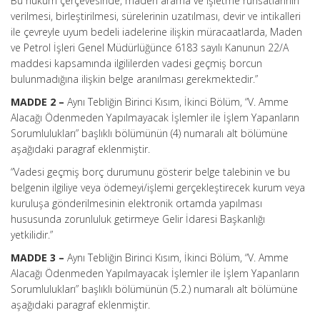
Bu hüküm çerçevesinde, maden arama ve işletme ruhsatlarının
verilmesi, birleştirilmesi, sürelerinin uzatılması, devir ve intikalleri
ile çevreyle uyum bedeli iadelerine ilişkin müracaatlarda, Maden
ve Petrol İşleri Genel Müdürlüğünce 6183 sayılı Kanunun 22/A
maddesi kapsamında ilgililerden vadesi geçmiş borcun
bulunmadığına ilişkin belge aranılması gerekmektedir.”
MADDE 2 –
Aynı Tebliğin Birinci Kısım, İkinci Bölüm, “V. Amme
Alacağı Ödenmeden Yapılmayacak İşlemler ile İşlem Yapanların
Sorumlulukları” başlıklı bölümünün (4) numaralı alt bölümüne
aşağıdaki paragraf eklenmiştir.
“Vadesi geçmiş borç durumunu gösterir belge talebinin ve bu
belgenin ilgiliye veya ödemeyi/işlemi gerçekleştirecek kurum veya
kuruluşa gönderilmesinin elektronik ortamda yapılması
hususunda zorunluluk getirmeye Gelir İdaresi Başkanlığı
yetkilidir.”
MADDE 3 –
Aynı Tebliğin Birinci Kısım, İkinci Bölüm, “V. Amme
Alacağı Ödenmeden Yapılmayacak İşlemler ile İşlem Yapanların
Sorumlulukları” başlıklı bölümünün (5.2.) numaralı alt bölümüne
aşağıdaki paragraf eklenmiştir.