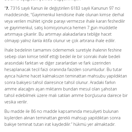
“
7.
7316 sayılı Kanun ile değiştirilen 6183 sayılı Kanunun 97 nci
maddesinde, “Gayrimenkul kendisine ihale olunan kimse derhal
veya verilen mühlet içinde parayı vermezse ihale kararı feshedilir
ve gayrimenkul, satış komisyonunca hemen 7 gün müddetle
artırmaya çıkarılır. Bu artırmayı alakadarlara tebliğe hacet
olmayıp yalnız ilanla iktifa olunur ve çok artırana ihale edilir.
İhale bedelinin tamamını ödememek suretiyle ihalenin feshine
sebep olan kimse teklif ettiği bedel ile bir sonraki ihale bedeli
arasındaki farktan ve diğer zararlardan ve fark üzerinden
hesaplanacak tecil faizi oranında faizden sorumludur. Bu tutar
ayrıca hükme hacet kalmaksızın teminattan mahsubu yapıldıktan
sonra bakiyesi tahsil dairesince tahsil olunur. Aradaki farkın
amme alacağını aşan miktarını bundan mesul olan şahıstan
tahsil edebilmek üzere malı satılan amme borçlusuna dairece bir
vesika verilir.
Bu madde ile 86 ncı madde kapsamında mesuliyeti bulunan
kişilerden alınan teminattan gerekli mahsup yapıldıktan sonra
bakiye teminat tutarı irat kaydedilir.” hükmü yer almaktadır.