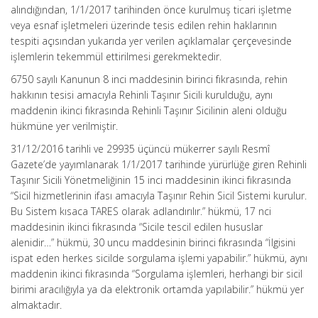
alındığından, 1/1/2017 tarihinden önce kurulmuş ticari işletme
veya esnaf işletmeleri üzerinde tesis edilen rehin haklarının
tespiti açısından yukarıda yer verilen açıklamalar çerçevesinde
işlemlerin tekemmül ettirilmesi gerekmektedir.
6750 sayılı Kanunun 8 inci maddesinin birinci fıkrasında, rehin
hakkının tesisi amacıyla Rehinli Taşınır Sicili kurulduğu, aynı
maddenin ikinci fıkrasında Rehinli Taşınır Sicilinin aleni olduğu
hükmüne yer verilmiştir.
31/12/2016 tarihli ve 29935 üçüncü mükerrer sayılı Resmî
Gazete’de yayımlanarak 1/1/2017 tarihinde yürürlüğe giren Rehinli
Taşınır Sicili Yönetmeliğinin 15 inci maddesinin ikinci fıkrasında
“Sicil hizmetlerinin ifası amacıyla Taşınır Rehin Sicil Sistemi kurulur.
Bu Sistem kısaca TARES olarak adlandırılır.” hükmü, 17 nci
maddesinin ikinci fıkrasında “Sicile tescil edilen hususlar
alenidir…” hükmü, 30 uncu maddesinin birinci fıkrasında “İlgisini
ispat eden herkes sicilde sorgulama işlemi yapabilir.” hükmü, aynı
maddenin ikinci fıkrasında “Sorgulama işlemleri, herhangi bir sicil
birimi aracılığıyla ya da elektronik ortamda yapılabilir.” hükmü yer
almaktadır.