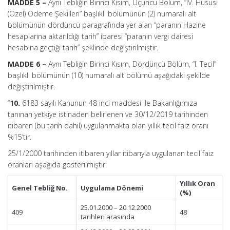
MADDE 5 –
Aynı Tebliğin Birinci Kısım, Üçüncü Bölüm, “IV. Hususi
(Özel) Ödeme Şekilleri” başlıklı bölümünün (2) numaralı alt
bölümünün dördüncü paragrafında yer alan “paranın Hazine
hesaplarına aktarıldığı tarih” ibaresi “paranın vergi dairesi
hesabına geçtiği tarih” şeklinde değiştirilmiştir.
MADDE 6 –
Aynı Tebliğin Birinci Kısım, Dördüncü Bölüm, “I. Tecil”
başlıklı bölümünün (10) numaralı alt bölümü aşağıdaki şekilde
değiştirilmiştir.
“
10.
6183 sayılı Kanunun 48 inci maddesi ile Bakanlığımıza
tanınan yetkiye istinaden belirlenen ve 30/12/2019 tarihinden
itibaren (bu tarih dahil) uygulanmakta olan yıllık tecil faiz oranı
%15’tir.
25/1/2000 tarihinden itibaren yıllar itibarıyla uygulanan tecil faiz
oranları aşağıda gösterilmiştir.
Yıllık Oran
Genel Tebliğ No.
Uygulama Dönemi
(%)
25.01.2000 – 20.12.2000
409
48
tarihleri arasında