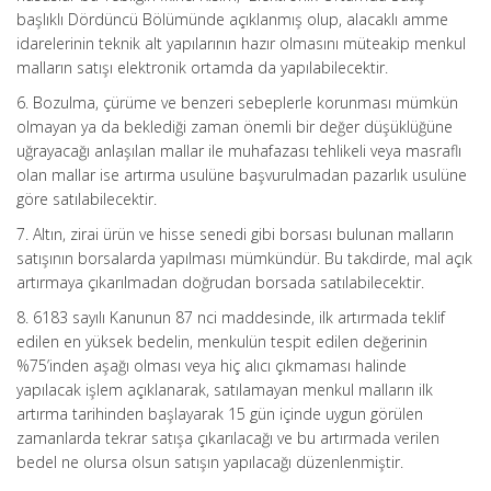
başlıklı Dördüncü Bölümünde açıklanmış olup, alacaklı amme
idarelerinin teknik alt yapılarının hazır olmasını müteakip menkul
malların satışı elektronik ortamda da yapılabilecektir.
6. Bozulma, çürüme ve benzeri sebeplerle korunması mümkün
olmayan ya da beklediği zaman önemli bir değer düşüklüğüne
uğrayacağı anlaşılan mallar ile muhafazası tehlikeli veya masraflı
olan mallar ise artırma usulüne başvurulmadan pazarlık usulüne
göre satılabilecektir.
7. Altın, zirai ürün ve hisse senedi gibi borsası bulunan malların
satışının borsalarda yapılması mümkündür. Bu takdirde, mal açık
artırmaya çıkarılmadan doğrudan borsada satılabilecektir.
8. 6183 sayılı Kanunun 87 nci maddesinde, ilk artırmada teklif
edilen en yüksek bedelin, menkulün tespit edilen değerinin
%75’inden aşağı olması veya hiç alıcı çıkmaması halinde
yapılacak işlem açıklanarak, satılamayan menkul malların ilk
artırma tarihinden başlayarak 15 gün içinde uygun görülen
zamanlarda tekrar satışa çıkarılacağı ve bu artırmada verilen
bedel ne olursa olsun satışın yapılacağı düzenlenmiştir.