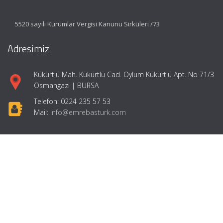
5520 sayılı Kurumlar Vergisi Kanunu Sirküleri /73
Adresimiz
Kükürtlü Mah. Kükürtlü Cad. Oylum Kükürtlü Apt. No 71/3
Osmangazi | BURSA
Telefon: 0224 235 57 53
Mail:
info@emrebasturk.com
Hızlı Menü
Ana Sayfa
Hakkımızda
Hizmetlerimiz
Makaleler
Girişimcilik
İletişim