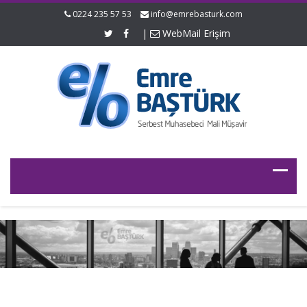
0224 235 57 53
info@emrebasturk.com
|
WebMail Erişim