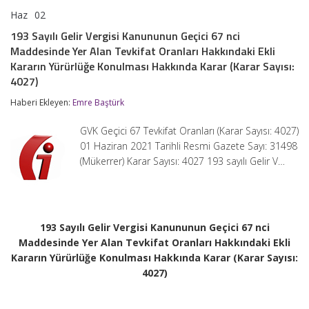
Haz
02
193
yorumlar kapalı
Sayılı
193 Sayılı Gelir Vergisi Kanununun Geçici 67 nci
Gelir
Maddesinde Yer Alan Tevkifat Oranları Hakkındaki Ekli
Vergisi
Kanununun
Kararın Yürürlüğe Konulması Hakkında Karar (Karar Sayısı:
Geçici
4027)
67
nci
Haberi Ekleyen:
Emre Baştürk
Maddesinde
Yer
GVK Geçici 67 Tevkifat Oranları (Karar Sayısı: 4027)
Alan
Tevkifat
01 Haziran 2021 Tarihli Resmi Gazete Sayı: 31498
Oranları
(Mükerrer) Karar Sayısı: 4027 193 sayılı Gelir V…
Hakkındaki
Ekli
Kararın
Yürürlüğe
Konulması
Hakkında
193 Sayılı Gelir Vergisi Kanununun Geçici 67 nci
Karar
Maddesinde Yer Alan Tevkifat Oranları Hakkındaki Ekli
(Karar
Kararın Yürürlüğe Konulması Hakkında Karar (Karar Sayısı:
Sayısı:
4027)
4027)
için