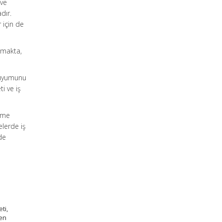
 ve
dır.
r için de
atmakta,
l uyumunu
ti ve iş
önme
elerde iş
zde
ti,
yen