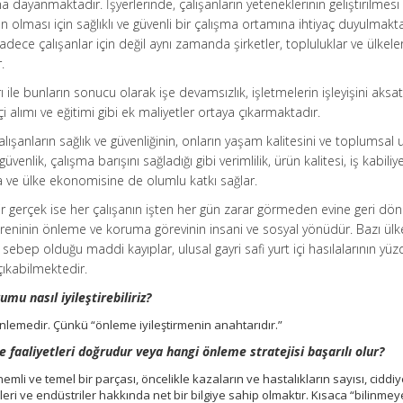
a dayanmaktadır. İşyerlerinde, çalışanların yeteneklerinin geliştirilmesi
olması için sağlıklı ve güvenli bir çalışma ortamına ihtiyaç duyulmakta
sadece çalışanlar için değil aynı zamanda şirketler, topluluklar ve ülkele
.
rı ile bunların sonucu olarak işe devamsızlık, işletmelerin işleyişini aks
çi alımı ve eğitimi gibi ek maliyetler ortaya çıkarmaktadır.
alışanların sağlık ve güvenliğinin, onların yaşam kalitesini ve toplumsa
güvenlik, çalışma barışını sağladığı gibi verimlilik, ürün kalitesi, iş kabiliye
ğına ve ülke ekonomisine de olumlu katkı sağlar.
 gerçek ise her çalışanın işten her gün zarar görmeden evine geri d
ereninin önleme ve koruma görevinin insani ve sosyal yönüdür. Bazı ülk
 sebep olduğu maddi kayıplar, ulusal gayri safi yurt içi hasılalarının yü
çıkabilmektedir.
umu nasıl iyileştirebiliriz?
nlemedir. Çünkü “önleme iyileştirmenin anahtarıdır.”
e faaliyetleri doğrudur veya hangi önleme stratejisi başarılı olur?
emli ve temel bir parçası, öncelikle kazaların ve hastalıkların sayısı, ciddiye
rleri ve endüstriler hakkında net bir bilgiye sahip olmaktır. Kısaca “bilinme