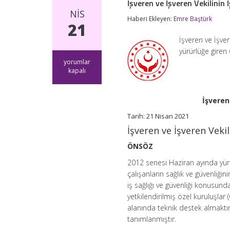
İşveren ve İşveren Vekilinin 
NIS
Haberi Ekleyen:
Emre Baştürk
21
İşveren ve İşve
yürürlüğe giren 
İşveren
yorumlar
ve
kapalı
İşveren
Vekilinin
İş
İşveren
Sağlığı
ve
Tarih: 21 Nisan 2021
Güvenliği
İşveren ve İşveren Vekil
Rehberi
için
ÖNSÖZ
2012 senesi Haziran ayında yür
çalışanların sağlık ve güvenliğin
iş sağlığı ve güvenliği konusund
yetkilendirilmiş özel kuruluşlar (
alanında teknik destek almaktır.
tanımlanmıştır.