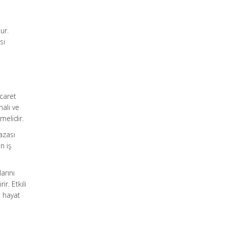
ur.
si
icaret
alı ve
melidir.
azası
n iş
arını
r. Etkili
i hayat