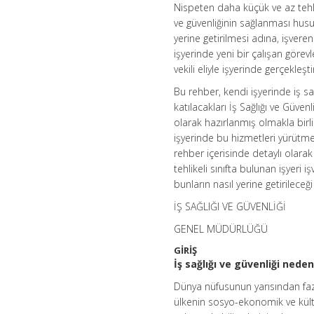
Nispeten daha küçük ve az tehlik
ve güvenliğinin sağlanması hus
yerine getirilmesi adına, işveren 
işyerinde yeni bir çalışan gör
vekili eliyle işyerinde gerçekleş
Bu rehber, kendi işyerinde iş sağ
katılacakları İş Sağlığı ve Güve
olarak hazırlanmış olmakla birli
işyerinde bu hizmetleri yürütme
rehber içerisinde detaylı olarak
tehlikeli sınıfta bulunan işyeri 
bunların nasıl yerine getirileceğ
İŞ SAĞLIĞI VE GÜVENLİĞİ
GENEL MÜDÜRLÜĞÜ
GİRİŞ
İş sağlığı ve güvenliği nede
Dünya nüfusunun yarısından fazl
ülkenin sosyo-ekonomik ve kültür