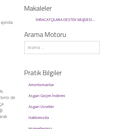
Makaleler
İHRACATÇILARA DESTEK MÜJDESİ…
 ayında
Arama Motoru
Pratik Bilgiler
Amortismanlar
de,
Asgari Geçim İndirimi
birisi de
ça
Asgari Ücretler
ği
larak
Hakkımızda
Hizmetlerimiz