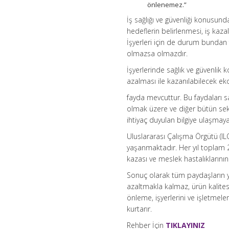
önlenemez.”
İş sağlığı ve güvenliği konusund
hedeflerin belirlenmesi, iş kaza
İşyerleri için de durum bundan f
olmazsa olmazdır.
İşyerlerinde sağlık ve güvenlik k
azalması ile kazanılabilecek ek
fayda mevcuttur. Bu faydaları s
olmak üzere ve diğer bütün sekt
ihtiyaç duyulan bilgiye ulaşmaya 
Uluslararası Çalışma Örgütü (ILO
yaşanmaktadır. Her yıl toplam 2
kazası ve meslek hastalıklarının
Sonuç olarak tüm paydaşların yön
azaltmakla kalmaz, ürün kalitesi
önleme, işyerlerini ve işletmele
kurtarır.
Rehber İçin
TIKLAYINIZ