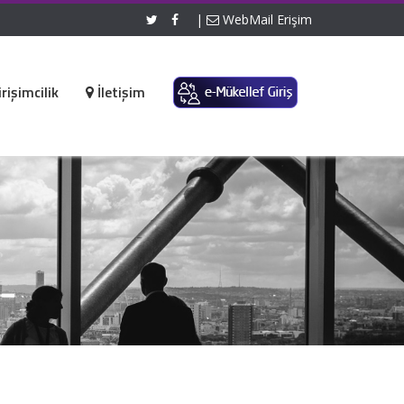
|
WebMail Erişim
rişimcilik
İletişim