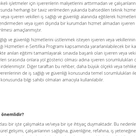
eli işletmeler için işverenlerin maliyetlerini arttırmadan ve çalışanların
usunda herhangi bir taviz verilmeden yukarıda bahsedilen teknik hizmet
veya işveren vekilleri iş sağlığı ve güvenliği alanında eğitilerek hizmetler
evlendirmeden veya işyeri dışında bir kurumdan hizmet almadan işveren
tirilmesi amaçlanmıştır.
lığı ve güvenliği hizmetlerini üstlenmek isteyen işveren veya vekillerinin
nliği Hizmetleri e-Sertifika Programı kapsamında yararlanılabilecek bir k
kte anılan eğitimi tamamlayarak sınavda başarılı olan işveren veya vekil
leri sırasında onlara yol gösterici olması adına işveren sorumlulukları 
 irdelenmiştir. Diğer taraftan bu rehber, daha büyük ölçekli veya tehlike
işverenlerinin de iş sağlığı ve güvenliği konusunda temel sorumlulukları il
i konusunda bilgi sahibi olmaları amacıyla kullanılabilir.
n önemlidir?
ası bir işte çalışmakta ve/veya bir işe ihtiyaç duymaktadır. Bu nedenle
el gelişimi, çalışanlarının sağlığına, güvenliğine, refahına, iş yeteneğin