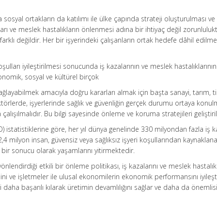
a sosyal ortakların da katılımı ile ülke çapında strateji oluşturulması ve
ları ve meslek hastalıkların önlenmesi adına bir ihtiyaç değil zorunlulukt
arklı değildir. Her bir işyerindeki çalışanların ortak hedefe dâhil edilme
oşulları iyileştirilmesi sonucunda iş kazalarının ve meslek hastalıklarının
onomik, sosyal ve kültürel birçok
ağlayabilmek amacıyla doğru kararları almak için başta sanayi, tarım, t
örlerde, işyerlerinde sağlık ve güvenliğin gerçek durumu ortaya konulm
çalışılmalıdır. Bu bilgi sayesinde önleme ve koruma stratejileri geliştiril
) istatistiklerine göre, her yıl dünya genelinde 330 milyondan fazla iş k
,4 milyon insan, güvensiz veya sağlıksız işyeri koşullarından kaynaklana
 bir sonucu olarak yaşamlarını yitirmektedir.
lendirdiği etkili bir önleme politikası, iş kazalarını ve meslek hastalıkl
ni ve işletmeler ile ulusal ekonomilerin ekonomik performansını iyileştiri
ri daha başarılı kılarak üretimin devamlılığını sağlar ve daha da önemlis