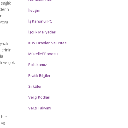
 sağlık
lerin
İletişim
in
İş Kanunu IPC
 veya
İşçilik Maliyetleri
KDV Oranları ve Listesi
aynak
lerinin
Mükellef Panosu
da
li ve çok
Politikamız
e
Pratik Bilgiler
Sirküler
Vergi Kodları
Vergi Takvimi
 her
e ve