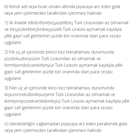
b) Kendi adı veya ticari unvanı altında piyasaya arz eden gıda
veya yem işletmecileri tarafından işlenmesi halinde;
1) İlk ihlalde ellidörtbinbeşyüzellibeş Türk Lirasından az olmamak
ve beşyüzkırkbeşbinbeşyüzelli Türk Lirasını aşmamak kaydıyla
yıllık gayri safi gelirlerinin yüzde biri oranında idari para cezası
uygulanır.
2) Fiili üç yıl içerisinde birinci kez tekrarlaması durumunda
yüzdokuzbinyüzon Türk Lirasından az olmamak ve
birmilyondoksanbirbinyüz Türk Lirasını aşmamak kaydıyla yıllık
gayri safi gelirlerinin yüzde biri oranında idari para cezası
uygulanır.
3) Fiilin üç yıl içerisinde ikinci kez tekrarlaması durumunda
ikiyüzonsekizbinikiyüzyirmi Türk Lirasından az olmamak ve
ikimilyonyüzseksenikibinikiyüz Türk Lirasını aşmamak kaydıyla yıllık
gayri safi gelirlerinin yüzde biri oranında idari para cezası
uygulanır.
c) İzlenebilirliğini sağlamadan piyasaya arz eden perakende gıda
veya yem işletmecileri tarafından işlenmesi halinde