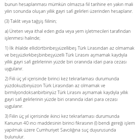
bunun hesaplanması mümkün olmazsa fiil tarihine en yakın mali
yılın sonunda oluşan yıllık gayri safi gelirleri üzerinden hesaplanır.
(3) Taklit veya tağşiş fiilinin;
a) Üreten veya ithal eden gıda veya yem işletmecileri tarafından
işlenmesi halinde;
1) İlk ihlalde ellidörtbinbeşyüzellibeş Türk Lirasından az olmamak
ve beşyüzkırkbeşbinbeşyüzelli Türk Lirasını aşmamak kaydıyla
yıllık gayri safi gelirlerinin yüzde biri oranında idari para cezası
uygulanır.
2) Fiili üç yıl içerisinde birinci kez tekrarlaması durumunda
yüzdokuzbinyüzon Türk Lirasından az olmamak ve
birmilyondoksanbirbinyüz Türk Lirasını aşmamak kaydıyla yıllık
gayri safi gelirlerinin yüzde biri oranında idari para cezası
uygulanır.
3) Fiilin üç yıl içerisinde ikinci kez tekrarlaması durumunda
Kanunun 40 ıncı maddesinin birinci fıkrasının (l) bendi gereği işlem
yapılmak üzere Cumhuriyet Savcılığına suç duyurusunda
bulunulur.