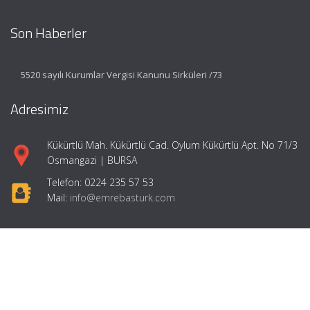
Son Haberler
5520 sayılı Kurumlar Vergisi Kanunu Sirküleri /73
Adresimiz
Kükürtlü Mah. Kükürtlü Cad. Oylum Kükürtlü Apt. No 71/3
Osmangazi | BURSA
Telefon: 0224 235 57 53
Mail:
info@emrebasturk.com
Hızlı Menü
Ana Sayfa
Hakkımızda
Hizmetlerimiz
Makaleler