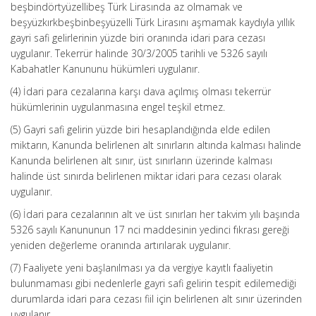
beşbindörtyüzellibeş Türk Lirasında az olmamak ve
beşyüzkırkbeşbinbeşyüzelli Türk Lirasını aşmamak kaydıyla yıllık
gayri safi gelirlerinin yüzde biri oranında idari para cezası
uygulanır. Tekerrür halinde 30/3/2005 tarihli ve 5326 sayılı
Kabahatler Kanununu hükümleri uygulanır.
(4) İdari para cezalarına karşı dava açılmış olması tekerrür
hükümlerinin uygulanmasına engel teşkil etmez.
(5) Gayri safi gelirin yüzde biri hesaplandığında elde edilen
miktarın, Kanunda belirlenen alt sınırların altında kalması halinde
Kanunda belirlenen alt sınır, üst sınırların üzerinde kalması
halinde üst sınırda belirlenen miktar idari para cezası olarak
uygulanır.
(6) İdari para cezalarının alt ve üst sınırları her takvim yılı başında
5326 sayılı Kanununun 17 nci maddesinin yedinci fıkrası gereği
yeniden değerleme oranında artırılarak uygulanır.
(7) Faaliyete yeni başlanılması ya da vergiye kayıtlı faaliyetin
bulunmaması gibi nedenlerle gayri safi gelirin tespit edilemediği
durumlarda idari para cezası fiil için belirlenen alt sınır üzerinden
uygulanır.