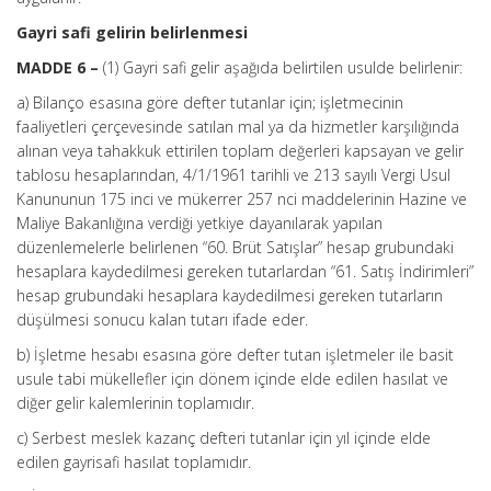
Gayri safi gelirin belirlenmesi
MADDE 6 –
(1) Gayri safi gelir aşağıda belirtilen usulde belirlenir:
a) Bilanço esasına göre defter tutanlar için; işletmecinin
faaliyetleri çerçevesinde satılan mal ya da hizmetler karşılığında
alınan veya tahakkuk ettirilen toplam değerleri kapsayan ve gelir
tablosu hesaplarından, 4/1/1961 tarihli ve 213 sayılı Vergi Usul
Kanununun 175 inci ve mükerrer 257 nci maddelerinin Hazine ve
Maliye Bakanlığına verdiği yetkiye dayanılarak yapılan
düzenlemelerle belirlenen “60. Brüt Satışlar” hesap grubundaki
hesaplara kaydedilmesi gereken tutarlardan “61. Satış İndirimleri”
hesap grubundaki hesaplara kaydedilmesi gereken tutarların
düşülmesi sonucu kalan tutarı ifade eder.
b) İşletme hesabı esasına göre defter tutan işletmeler ile basit
usule tabi mükellefler için dönem içinde elde edilen hasılat ve
diğer gelir kalemlerinin toplamıdır.
c) Serbest meslek kazanç defteri tutanlar için yıl içinde elde
edilen gayrisafi hasılat toplamıdır.