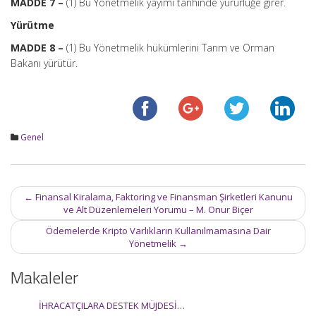
MADDE 7 –
(1) Bu Yönetmelik yayımı tarihinde yürürlüğe girer.
Yürütme
MADDE 8 –
(1) Bu Yönetmelik hükümlerini Tarım ve Orman
Bakanı yürütür.
Genel
Post
←
Finansal Kiralama, Faktoring ve Finansman Şirketleri Kanunu
navigation
ve Alt Düzenlemeleri Yorumu – M. Onur Biçer
Ödemelerde Kripto Varlıkların Kullanılmamasına Dair
Yönetmelik
→
Makaleler
İHRACATÇILARA DESTEK MÜJDESİ…