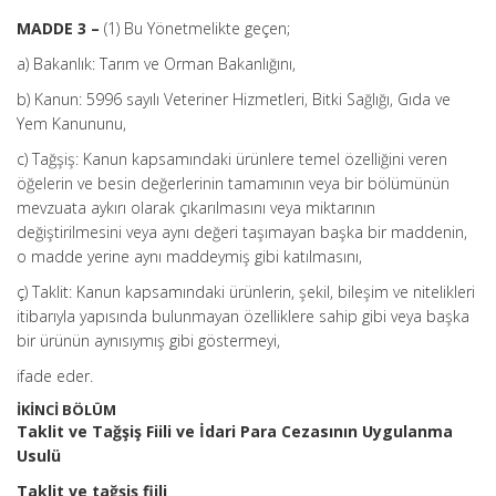
MADDE 3 –
(1) Bu Yönetmelikte geçen;
a) Bakanlık: Tarım ve Orman Bakanlığını,
b) Kanun: 5996 sayılı Veteriner Hizmetleri, Bitki Sağlığı, Gıda ve
Yem Kanununu,
c) Tağşiş: Kanun kapsamındaki ürünlere temel özelliğini veren
öğelerin ve besin değerlerinin tamamının veya bir bölümünün
mevzuata aykırı olarak çıkarılmasını veya miktarının
değiştirilmesini veya aynı değeri taşımayan başka bir maddenin,
o madde yerine aynı maddeymiş gibi katılmasını,
ç) Taklit: Kanun kapsamındaki ürünlerin, şekil, bileşim ve nitelikleri
itibarıyla yapısında bulunmayan özelliklere sahip gibi veya başka
bir ürünün aynısıymış gibi göstermeyi,
ifade eder.
İKİNCİ BÖLÜM
Taklit ve Tağşiş Fiili ve İdari Para Cezasının Uygulanma
Usulü
Taklit ve tağşiş fiili