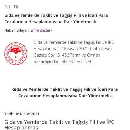
Nis
16
Gıda
yorumlar kapalı
ve
Gıda ve Yemlerde Taklit ve Tağşiş Fiili ve İdari Para
Yemlerde
Cezalarının Hesaplanmasına Dair Yönetmelik
Taklit
ve
Haberi Ekleyen:
Emre Baştürk
Tağşiş
Fiili
ve
Gıda ve Yemlerde Taklit ve Tağşiş Fiili ve İPC
İdari
Hesaplanması 16 Nisan 2021 Tarihli Resmi
Para
Gazete Sayı: 31456 Tarım ve Orman
Cezalarının
Hesaplanmasına
Bakanlığından: BİRİNCİ BÖLÜM…
Dair
Yönetmelik
için
Gıda ve Yemlerde Taklit ve Tağşiş Fiili ve İdari Para
Cezalarının Hesaplanmasına Dair Yönetmelik
Tarih: 16 Nisan 2021
Gıda ve Yemlerde Taklit ve Tağşiş Fiili ve İPC
Hesaplanması