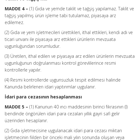
MADDE 4 –
(1) Gıda ve yemde taklit ve tağşiş yapılamaz. Taklit ve
tağşiş yapılmış ürün işleme tabi tutulamaz, piyasaya arz
edilemez.
(2) Gıda ve yem işletmecileri ürettikleri, ithal ettikleri, kendi adı ve
ticari unvanı ile piyasaya arz ettikleri ürünlerin mevzuata
uygunluğundan sorumludur.
(3) Üretilen, ithal edilen ve piyasaya arz edilen ürünlerin mevzuata
uygunluğunun doğrulanması kontrol görevlilerince resmi
kontrollerle yapılır.
(4) Resmi kontrollerde uygunsuzluk tespit edilmesi halinde
Kanunda belirlenen idari yaptırımlar uygulanır.
İdari para cezasının hesaplanması
MADDE 5 –
(1) Kanunun 40 ıncı maddesinin birinci fıkrasının (l)
bendinde öngörülen idari para cezaları yıllık gayri safi gelir
üzerinden hesaplanır.
(2) Gıda işletmecisine uygulanacak idari para cezası miktarı
işletmecinin fiilden bir önceki mali yılın sonunda oluşan veya