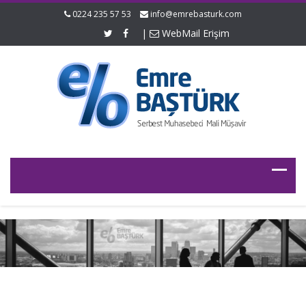
0224 235 57 53
info@emrebasturk.com
|
WebMail Erişim