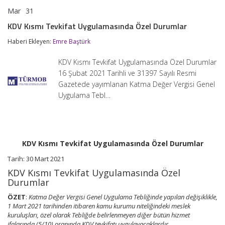
Mar
31
KDV
yorumlar kapalı
Kısmı
KDV Kısmı Tevkifat Uygulamasında Özel Durumlar
Tevkifat
Uygulamasında
Haberi Ekleyen:
Emre Baştürk
Özel
Durumlar
KDV Kısmı Tevkifat Uygulamasında Özel Durumlar
için
16 Şubat 2021 Tarihli ve 31397 Sayılı Resmi
Gazetede yayımlanan Katma Değer Vergisi Genel
Uygulama Tebl…
KDV Kısmı Tevkifat Uygulamasında Özel Durumlar
Tarih: 30 Mart 2021
KDV Kısmı Tevkifat Uygulamasında Özel
Durumlar
ÖZET
:
Katma Değer Vergisi Genel Uygulama Tebliğinde yapılan değişiklikle,
1 Mart 2021 tarihinden itibaren kamu kurumu niteliğindeki meslek
kuruluşları, özel olarak Tebliğde belirlenmeyen diğer bütün hizmet
ifalarında (5/10) oranında KDV tevkifatı uygulayacaklardır.