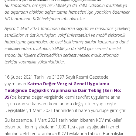
Bu kapsamda, örneğin bir SMMM ya da YMM Odasının avukatlık ya
da dışarıdan aldıkları defter tutma hizmetleri için yaptıkları ödemeler
5/10 oranında KDV tevkifatına tabi olacaktır.
Ayrıca 1 Mart 2021 tarihinden itibaren sigorta ve reasürans şirketleri,
sendikalar ve üst kuruluşları, vakıf üniversiteleri ve mobil elektronik
haberleşme işletmecileri de özel belirlenmiş alıcılar kapsamına dahil
edildiklerinden, avukatlar, SMMM ya da YMM gibi serbest meslek
erbabı bu kişilere düzenledikleri serbest meslek makbuzlarında
tevkifat yapmakla yükümlüdürler.
16 Şubat 2021 Tarihli ve 31397 Sayılı Resmi Gazetede
yayımlanan
Katma Değer Vergisi Genel Uygulama
Tebliğinde Değişiklik Yapılmasına Dair Tebliğ (Seri No:
35)
’
de katma değer vergisinde kısmi tevkifat uygulamalarına
ilişkin oran ve kapsam konularında değişiklikler yapılmıştır.
Değişiklikler, 1 Mart 2021 tarihinden itibaren yürürlüğe girmiştir.
Bu kapsamda, 1 Mart 2021 tarihinden itibaren KDV mükellefi
olsun belirlenmiş alıcıların 1.000 TL’yi aşan aşağıdaki hizmet
alımları belirtilen oranlarda KDV tevkifatına tabidir. Buna ilişkin