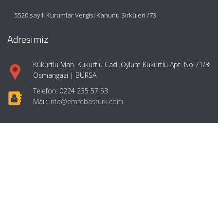
5520 sayılı Kurumlar Vergisi Kanunu Sirküleri /73
Adresimiz
Kükürtlü Mah. Kükürtlü Cad. Oylum Kükürtlü Apt. No 71/3
Osmangazi | BURSA
Telefon: 0224 235 57 53
Mail:
info@emrebasturk.com
Hızlı Menü
Ana Sayfa
Hakkımızda
Hizmetlerimiz
Makaleler
Girişimcilik
İletişim