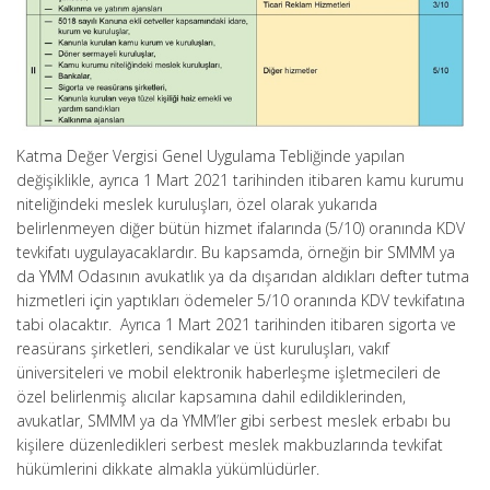
Katma Değer Vergisi Genel Uygulama Tebliğinde yapılan
değişiklikle, ayrıca 1 Mart 2021 tarihinden itibaren kamu kurumu
niteliğindeki meslek kuruluşları, özel olarak yukarıda
belirlenmeyen diğer bütün hizmet ifalarında (5/10) oranında KDV
tevkifatı uygulayacaklardır. Bu kapsamda, örneğin bir SMMM ya
da YMM Odasının avukatlık ya da dışarıdan aldıkları defter tutma
hizmetleri için yaptıkları ödemeler 5/10 oranında KDV tevkifatına
tabi olacaktır. Ayrıca 1 Mart 2021 tarihinden itibaren sigorta ve
reasürans şirketleri, sendikalar ve üst kuruluşları, vakıf
üniversiteleri ve mobil elektronik haberleşme işletmecileri de
özel belirlenmiş alıcılar kapsamına dahil edildiklerinden,
avukatlar, SMMM ya da YMM’ler gibi serbest meslek erbabı bu
kişilere düzenledikleri serbest meslek makbuzlarında tevkifat
hükümlerini dikkate almakla yükümlüdürler.