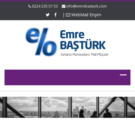
0224 235 57 53
info@emrebasturk.com
|
WebMail Erişim