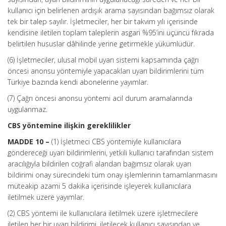
kullanıcı için belirlenen ardışık arama sayısından bağımsız olarak
tek bir talep sayılır. İşletmeciler, her bir takvim yılı içerisinde
kendisine iletilen toplam taleplerin asgari %95’ini üçüncü fıkrada
belirtilen hususlar dâhilinde yerine getirmekle yükümlüdür.
(6) İşletmeciler, ulusal mobil uyarı sistemi kapsamında çağrı
öncesi anonsu yöntemiyle yapacakları uyarı bildirimlerini tüm
Türkiye bazında kendi abonelerine yayımlar.
(7) Çağrı öncesi anonsu yöntemi acil durum aramalarında
uygulanmaz.
CBS yöntemine ilişkin gereklilikler
MADDE 10 –
(1) İşletmeci CBS yöntemiyle kullanıcılara
göndereceği uyarı bildirimlerini, yetkili kullanıcı tarafından sistem
aracılığıyla bildirilen coğrafi alandan bağımsız olarak uyarı
bildirimi onay sürecindeki tüm onay işlemlerinin tamamlanmasını
müteakip azami 5 dakika içerisinde işleyerek kullanıcılara
iletilmek üzere yayımlar.
(2) CBS yöntemi ile kullanıcılara iletilmek üzere işletmecilere
iletilen her bir uyarı bildirimi, iletilecek kullanıcı sayısından ve