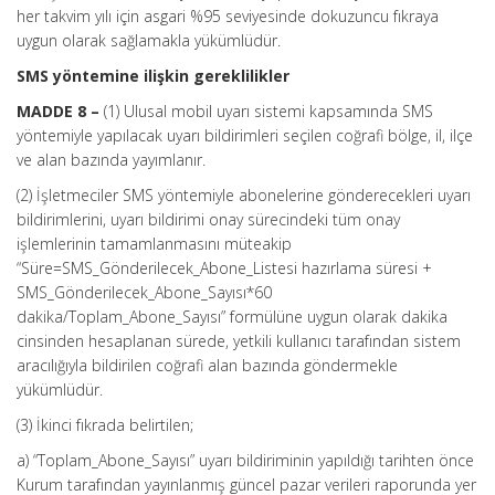
her takvim yılı için asgari %95 seviyesinde dokuzuncu fıkraya
uygun olarak sağlamakla yükümlüdür.
SMS yöntemine ilişkin gereklilikler
MADDE 8 –
(1) Ulusal mobil uyarı sistemi kapsamında SMS
yöntemiyle yapılacak uyarı bildirimleri seçilen coğrafi bölge, il, ilçe
ve alan bazında yayımlanır.
(2) İşletmeciler SMS yöntemiyle abonelerine gönderecekleri uyarı
bildirimlerini, uyarı bildirimi onay sürecindeki tüm onay
işlemlerinin tamamlanmasını müteakip
“Süre=SMS_Gönderilecek_Abone_Listesi hazırlama süresi +
SMS_Gönderilecek_Abone_Sayısı*60
dakika/Toplam_Abone_Sayısı” formülüne uygun olarak dakika
cinsinden hesaplanan sürede, yetkili kullanıcı tarafından sistem
aracılığıyla bildirilen coğrafi alan bazında göndermekle
yükümlüdür.
(3) İkinci fıkrada belirtilen;
a) “Toplam_Abone_Sayısı” uyarı bildiriminin yapıldığı tarihten önce
Kurum tarafından yayınlanmış güncel pazar verileri raporunda yer