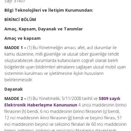
Sayı: 31407
Bilgi Teknolojileri ve İletişim Kurumundan:
BİRİNCİ BÖLÜM
Amaç, Kapsam, Dayanak ve Tanımlar
Amaç ve kapsam
MADDE 1 –
(1) Bu Yönetmeliğin amacı; afet, acil durumlar ile
kamu düzenine, milli güvenliğe ve ulusal siber güvenliğe tehdit
oluşturabilecek durumlarda kullanıcıların coğrafi olarak belirli
bölgelerde uyarı bildirimleri almalarını sağlayan ulusal mobil uyarı
sisteminin kurulması ve işletilmesine ilişkin hususların
belirlenmesidir.
Dayanak
MADDE 2 –
(1) Bu Yönetmelik, 5/11/2008 tarihli ve
5809 sayılı
Elektronik Haberleşme Kanununun
4 üncü maddesinin birinci
fıkrasının (h) bendi, 6 ncı maddesinin birinci fıkrasının (ş) bendi,
12 nci maddesinin ikinci fıkrasının (ğ) bendi ve beşinci fıkrası, 51
inci maddesinin beşinci ve sekizinci fıkraları ile 60 ıncı maddesinin
birinci, onbirinci, onikinci ve onüçüncü fıkralarına dayanılarak