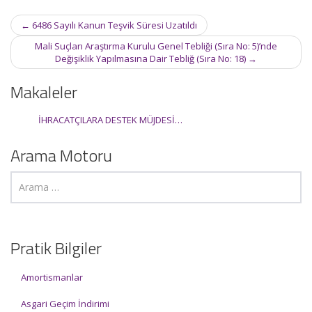
Post
←
6486 Sayılı Kanun Teşvik Süresi Uzatıldı
navigation
Mali Suçları Araştırma Kurulu Genel Tebliği (Sıra No: 5)’nde
Değişiklik Yapılmasına Dair Tebliğ (Sıra No: 18)
→
Makaleler
İHRACATÇILARA DESTEK MÜJDESİ…
Arama Motoru
Pratik Bilgiler
Amortismanlar
Asgari Geçim İndirimi