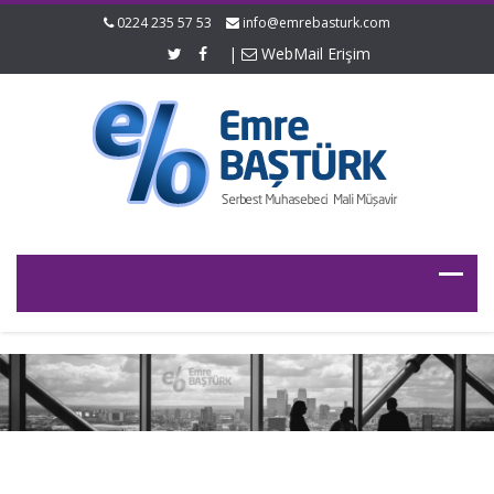
0224 235 57 53
info@emrebasturk.com
|
WebMail Erişim