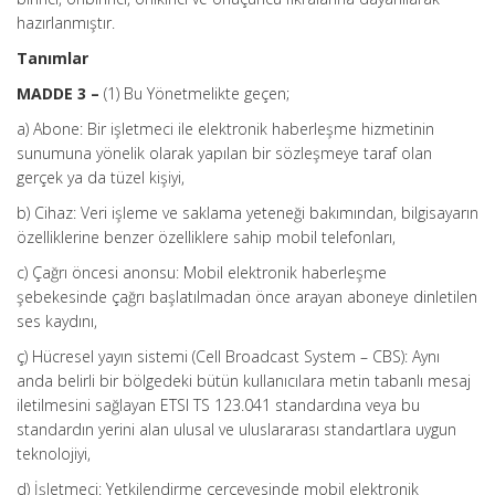
hazırlanmıştır.
Tanımlar
MADDE 3 –
(1) Bu Yönetmelikte geçen;
a) Abone: Bir işletmeci ile elektronik haberleşme hizmetinin
sunumuna yönelik olarak yapılan bir sözleşmeye taraf olan
gerçek ya da tüzel kişiyi,
b) Cihaz: Veri işleme ve saklama yeteneği bakımından, bilgisayarın
özelliklerine benzer özelliklere sahip mobil telefonları,
c) Çağrı öncesi anonsu: Mobil elektronik haberleşme
şebekesinde çağrı başlatılmadan önce arayan aboneye dinletilen
ses kaydını,
ç) Hücresel yayın sistemi (Cell Broadcast System – CBS): Aynı
anda belirli bir bölgedeki bütün kullanıcılara metin tabanlı mesaj
iletilmesini sağlayan ETSI TS 123.041 standardına veya bu
standardın yerini alan ulusal ve uluslararası standartlara uygun
teknolojiyi,
d) İşletmeci: Yetkilendirme çerçevesinde mobil elektronik