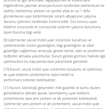
(8) Konu ile ilgili farkındalık sağlayabilmek ve kullanıcılara
bilgilendirme yapmak amacıyla Kurum tarafından belirlenecek bir
tarihte, belirlenmiş yöntem ve içerikle yılda en az 1 defa
gönderilecek uyarı bildirimleriyle sistem altyapısının çalışma
durumu işletmeci tarafından kontrol edilir. Söz konusu uyarı
bildirimi öncesinde ve sonrasında sistemin çalışma durumuna
ilişkin Kuruma bilgi verilir.
(9) İşletmeciler ulusal mobil uyarı sisteminin kurulması ve
işletilmesinde sistem güvenliğinin, bilgi güvenliğinin ve siber
güvenliğin sağlanması amacıyla, gerekli teknik, idari ve yönetimsel
tedbirleri almakla yükümlüdür. Kurum gerekli görmesi halinde ilgili
işletmecilere bu kapsamda ilave yükümlülük getirebilir.
(10) Kurum, ulusal mobil uyarı sisteminin kurulumu ve işletilmesi
ile uyarı bildirimi yöntemlerine ilişkin hedef ve
performans kriterleri belirleyebilir.
(11) Kurum; teknolojik gelişmeler, milli güvenlik ve kamu düzeni
gerekliliklerini dikkate alarak, tanımlanmış uyarı bildirimi
yöntemlerine ilave yeni yöntem ve alt yöntemler belirleyebilir.
İşletmeciler yeni yöntem ve alt yöntemlerin, ulusal mobil uyarı