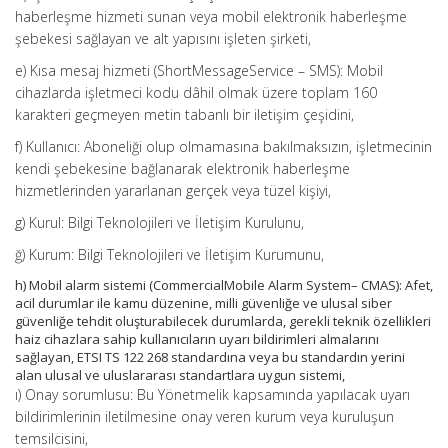
haberleşme hizmeti sunan veya mobil elektronik haberleşme
şebekesi sağlayan ve alt yapısını işleten şirketi,
e) Kısa mesaj hizmeti (ShortMessageService – SMS): Mobil
cihazlarda işletmeci kodu dâhil olmak üzere toplam 160
karakteri geçmeyen metin tabanlı bir iletişim çeşidini,
f) Kullanıcı: Aboneliği olup olmamasına bakılmaksızın, işletmecinin
kendi şebekesine bağlanarak elektronik haberleşme
hizmetlerinden yararlanan gerçek veya tüzel kişiyi,
g) Kurul: Bilgi Teknolojileri ve İletişim Kurulunu,
ğ) Kurum: Bilgi Teknolojileri ve İletişim Kurumunu,
h) Mobil alarm sistemi (CommercialMobile Alarm System– CMAS): Afet,
acil durumlar ile kamu düzenine, milli güvenliğe ve ulusal siber
güvenliğe tehdit oluşturabilecek durumlarda, gerekli teknik özellikleri
haiz cihazlara sahip kullanıcıların uyarı bildirimleri almalarını
sağlayan, ETSI TS 122 268 standardına veya bu standardın yerini
alan ulusal ve uluslararası standartlara uygun sistemi,
ı) Onay sorumlusu: Bu Yönetmelik kapsamında yapılacak uyarı
bildirimlerinin iletilmesine onay veren kurum veya kuruluşun
temsilcisini,