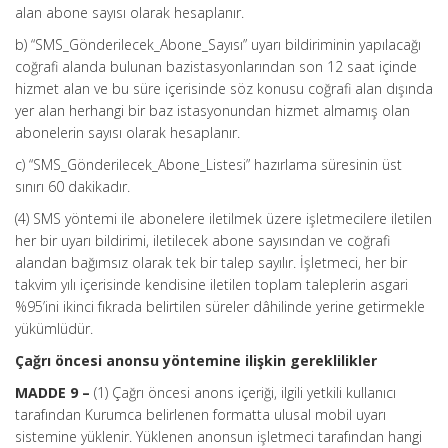
alan abone sayısı olarak hesaplanır.
b) “SMS_Gönderilecek_Abone_Sayısı” uyarı bildiriminin yapılacağı
coğrafi alanda bulunan bazistasyonlarından son 12 saat içinde
hizmet alan ve bu süre içerisinde söz konusu coğrafi alan dışında
yer alan herhangi bir baz istasyonundan hizmet almamış olan
abonelerin sayısı olarak hesaplanır.
c) “SMS_Gönderilecek_Abone_Listesi” hazırlama süresinin üst
sınırı 60 dakikadır.
(4) SMS yöntemi ile abonelere iletilmek üzere işletmecilere iletilen
her bir uyarı bildirimi, iletilecek abone sayısından ve coğrafi
alandan bağımsız olarak tek bir talep sayılır. İşletmeci, her bir
takvim yılı içerisinde kendisine iletilen toplam taleplerin asgari
%95’ini ikinci fıkrada belirtilen süreler dâhilinde yerine getirmekle
yükümlüdür.
Çağrı öncesi anonsu yöntemine ilişkin gereklilikler
MADDE 9 –
(1) Çağrı öncesi anons içeriği, ilgili yetkili kullanıcı
tarafından Kurumca belirlenen formatta ulusal mobil uyarı
sistemine yüklenir. Yüklenen anonsun işletmeci tarafından hangi