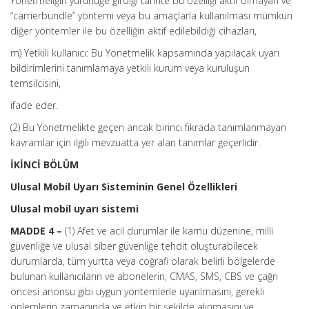
Yönetmeliğin yürürlüğe girdiği tarihte bu özelliği aktif olmayan ve
“carrierbundle” yöntemi veya bu amaçlarla kullanılması mümkün
diğer yöntemler ile bu özelliğin aktif edilebildiği cihazları,
m) Yetkili kullanıcı: Bu Yönetmelik kapsamında yapılacak uyarı
bildirimlerini tanımlamaya yetkili kurum veya kuruluşun
temsilcisini,
ifade eder.
(2) Bu Yönetmelikte geçen ancak birinci fıkrada tanımlanmayan
kavramlar için ilgili mevzuatta yer alan tanımlar geçerlidir.
İKİNCİ BÖLÜM
Ulusal Mobil Uyarı Sisteminin Genel Özellikleri
Ulusal mobil uyarı sistemi
MADDE 4 –
(1) Afet ve acil durumlar ile kamu düzenine, milli
güvenliğe ve ulusal siber güvenliğe tehdit oluşturabilecek
durumlarda, tüm yurtta veya coğrafi olarak belirli bölgelerde
bulunan kullanıcıların ve abonelerin, CMAS, SMS, CBS ve çağrı
öncesi anonsu gibi uygun yöntemlerle uyarılmasını, gerekli
önlemlerin zamanında ve etkin bir şekilde alınmasını ve