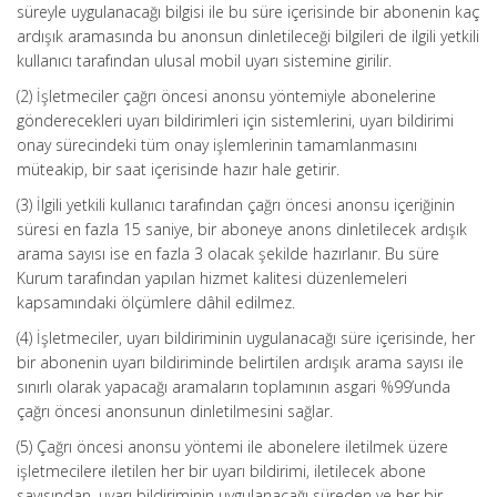
süreyle uygulanacağı bilgisi ile bu süre içerisinde bir abonenin kaç
ardışık aramasında bu anonsun dinletileceği bilgileri de ilgili yetkili
kullanıcı tarafından ulusal mobil uyarı sistemine girilir.
(2) İşletmeciler çağrı öncesi anonsu yöntemiyle abonelerine
gönderecekleri uyarı bildirimleri için sistemlerini, uyarı bildirimi
onay sürecindeki tüm onay işlemlerinin tamamlanmasını
müteakip, bir saat içerisinde hazır hale getirir.
(3) İlgili yetkili kullanıcı tarafından çağrı öncesi anonsu içeriğinin
süresi en fazla 15 saniye, bir aboneye anons dinletilecek ardışık
arama sayısı ise en fazla 3 olacak şekilde hazırlanır. Bu süre
Kurum tarafından yapılan hizmet kalitesi düzenlemeleri
kapsamındaki ölçümlere dâhil edilmez.
(4) İşletmeciler, uyarı bildiriminin uygulanacağı süre içerisinde, her
bir abonenin uyarı bildiriminde belirtilen ardışık arama sayısı ile
sınırlı olarak yapacağı aramaların toplamının asgari %99’unda
çağrı öncesi anonsunun dinletilmesini sağlar.
(5) Çağrı öncesi anonsu yöntemi ile abonelere iletilmek üzere
işletmecilere iletilen her bir uyarı bildirimi, iletilecek abone
sayısından, uyarı bildiriminin uygulanacağı süreden ve her bir