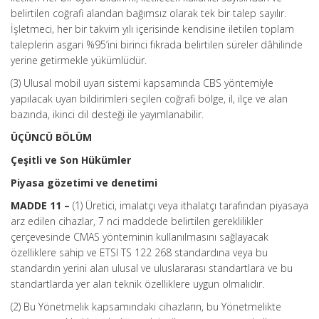
belirtilen coğrafi alandan bağımsız olarak tek bir talep sayılır.
İşletmeci, her bir takvim yılı içerisinde kendisine iletilen toplam
taleplerin asgari %95’ini birinci fıkrada belirtilen süreler dâhilinde
yerine getirmekle yükümlüdür.
(3) Ulusal mobil uyarı sistemi kapsamında CBS yöntemiyle
yapılacak uyarı bildirimleri seçilen coğrafi bölge, il, ilçe ve alan
bazında, ikinci dil desteği ile yayımlanabilir.
ÜÇÜNCÜ BÖLÜM
Çeşitli ve Son Hükümler
Piyasa gözetimi ve denetimi
MADDE 11 –
(1) Üretici, imalatçı veya ithalatçı tarafından piyasaya
arz edilen cihazlar, 7 nci maddede belirtilen gereklilikler
çerçevesinde CMAS yönteminin kullanılmasını sağlayacak
özelliklere sahip ve ETSI TS 122 268 standardına veya bu
standardın yerini alan ulusal ve uluslararası standartlara ve bu
standartlarda yer alan teknik özelliklere uygun olmalıdır.
(2) Bu Yönetmelik kapsamındaki cihazların, bu Yönetmelikte