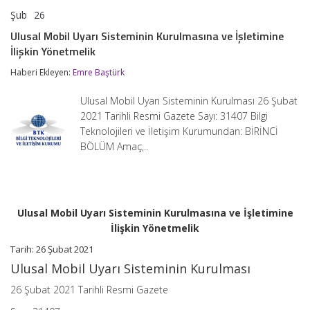
Şub
26
Ulusal
yorumlar kapalı
Mobil
Ulusal Mobil Uyarı Sisteminin Kurulmasına ve İşletimine
Uyarı
İlişkin Yönetmelik
Sisteminin
Kurulmasına
Haberi Ekleyen:
Emre Baştürk
ve
İşletimine
İlişkin
Ulusal Mobil Uyarı Sisteminin Kurulması 26 Şubat
Yönetmelik
2021 Tarihli Resmi Gazete Sayı: 31407 Bilgi
için
Teknolojileri ve İletişim Kurumundan: BİRİNCİ
BÖLÜM Amaç,..
Ulusal Mobil Uyarı Sisteminin Kurulmasına ve İşletimine
İlişkin Yönetmelik
Tarih: 26 Şubat 2021
Ulusal Mobil Uyarı Sisteminin Kurulması
26 Şubat 2021 Tarihli Resmi Gazete