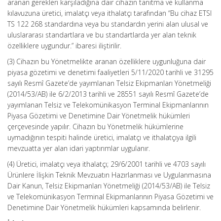
aranan gerekleri karşıladığına dair cihazın tanıtma ve kullanma
kılavuzuna üretici, imalatçı veya ithalatçı tarafından “Bu cihaz ETSI
TS 122 268 standardına veya bu standardın yerini alan ulusal ve
uluslararası standartlara ve bu standartlarda yer alan teknik
özelliklere uygundur.” ibaresi iliştirilir.
(3) Cihazın bu Yönetmelikte aranan özelliklere uygunluğuna dair
piyasa gözetimi ve denetimi faaliyetleri 5/11/2020 tarihli ve 31295
sayılı Resmî Gazete’de yayımlanan Telsiz Ekipmanları Yönetmeliği
(2014/53/AB) ile 6/2/2013 tarihli ve 28551 sayılı Resmî Gazete’de
yayımlanan Telsiz ve Telekomünikasyon Terminal Ekipmanlarının
Piyasa Gözetimi ve Denetimine Dair Yönetmelik hükümleri
çerçevesinde yapılır. Cihazın bu Yönetmelik hükümlerine
uymadığının tespiti halinde üretici, imalatçı ve ithalatçıya ilgili
mevzuatta yer alan idari yaptırımlar uygulanır.
(4) Üretici, imalatçı veya ithalatçı; 29/6/2001 tarihli ve 4703 sayılı
Ürünlere İlişkin Teknik Mevzuatın Hazırlanması ve Uygulanmasına
Dair Kanun, Telsiz Ekipmanları Yönetmeliği (2014/53/AB) ile Telsiz
ve Telekomünikasyon Terminal Ekipmanlarının Piyasa Gözetimi ve
Denetimine Dair Yönetmelik hükümleri kapsamında belirlenir.