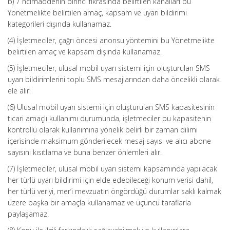
b) 7 ncimaddenin birinci fıkrasında belirtilen kanalları bu
Yönetmelikte belirtilen amaç, kapsam ve uyarı bildirimi
kategorileri dışında kullanamaz.
(4) İşletmeciler, çağrı öncesi anonsu yöntemini bu Yönetmelikte
belirtilen amaç ve kapsam dışında kullanamaz.
(5) İşletmeciler, ulusal mobil uyarı sistemi için oluşturulan SMS
uyarı bildirimlerini toplu SMS mesajlarından daha öncelikli olarak
ele alır.
(6) Ulusal mobil uyarı sistemi için oluşturulan SMS kapasitesinin
ticari amaçlı kullanımı durumunda, işletmeciler bu kapasitenin
kontrollü olarak kullanımına yönelik belirli bir zaman dilimi
içerisinde maksimum gönderilecek mesaj sayısı ve alıcı abone
sayısını kısıtlama ve buna benzer önlemleri alır.
(7) İşletmeciler, ulusal mobil uyarı sistemi kapsamında yapılacak
her türlü uyarı bildirimi için elde edebileceği konum verisi dahil,
her türlü veriyi, mer’i mevzuatın öngördüğü durumlar saklı kalmak
üzere başka bir amaçla kullanamaz ve üçüncü taraflarla
paylaşamaz.