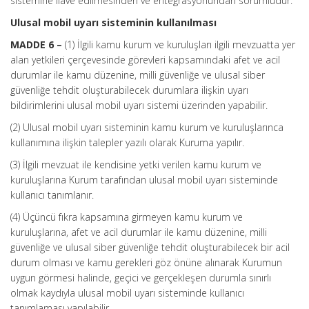
sistemine ilave edilmesinden ve entegrasyonundan sorumludur.
Ulusal mobil uyarı sisteminin kullanılması
MADDE 6 –
(1) İlgili kamu kurum ve kuruluşları ilgili mevzuatta yer
alan yetkileri çerçevesinde görevleri kapsamındaki afet ve acil
durumlar ile kamu düzenine, milli güvenliğe ve ulusal siber
güvenliğe tehdit oluşturabilecek durumlara ilişkin uyarı
bildirimlerini ulusal mobil uyarı sistemi üzerinden yapabilir.
(2) Ulusal mobil uyarı sisteminin kamu kurum ve kuruluşlarınca
kullanımına ilişkin talepler yazılı olarak Kuruma yapılır.
(3) İlgili mevzuat ile kendisine yetki verilen kamu kurum ve
kuruluşlarına Kurum tarafından ulusal mobil uyarı sisteminde
kullanıcı tanımlanır.
(4) Üçüncü fıkra kapsamına girmeyen kamu kurum ve
kuruluşlarına, afet ve acil durumlar ile kamu düzenine, milli
güvenliğe ve ulusal siber güvenliğe tehdit oluşturabilecek bir acil
durum olması ve kamu gerekleri göz önüne alınarak Kurumun
uygun görmesi halinde, geçici ve gerçekleşen durumla sınırlı
olmak kaydıyla ulusal mobil uyarı sisteminde kullanıcı
tanımlaması yapılabilir.