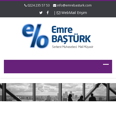
0224 235 57 53
info@emrebasturk.com
|
WebMail Erişim