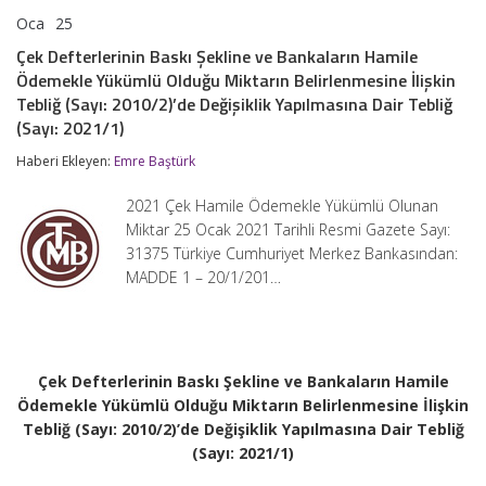
Oca
25
Çek
yorumlar kapalı
Defterlerinin
Çek Defterlerinin Baskı Şekline ve Bankaların Hamile
Baskı
Ödemekle Yükümlü Olduğu Miktarın Belirlenmesine İlişkin
Şekline
ve
Tebliğ (Sayı: 2010/2)’de Değişiklik Yapılmasına Dair Tebliğ
Bankaların
(Sayı: 2021/1)
Hamile
Ödemekle
Haberi Ekleyen:
Emre Baştürk
Yükümlü
Olduğu
2021 Çek Hamile Ödemekle Yükümlü Olunan
Miktarın
Belirlenmesine
Miktar 25 Ocak 2021 Tarihli Resmi Gazete Sayı:
İlişkin
31375 Türkiye Cumhuriyet Merkez Bankasından:
Tebliğ
MADDE 1 – 20/1/201…
(Sayı:
2010/2)’de
Değişiklik
Yapılmasına
Dair
Tebliğ
Çek Defterlerinin Baskı Şekline ve Bankaların Hamile
(Sayı:
Ödemekle Yükümlü Olduğu Miktarın Belirlenmesine İlişkin
2021/1)
Tebliğ (Sayı: 2010/2)’de Değişiklik Yapılmasına Dair Tebliğ
için
(Sayı: 2021/1)