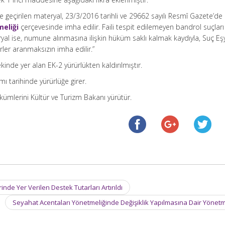
 geçirilen materyal, 23/3/2016 tarihli ve 29662 sayılı Resmî Gazete’de
meliği
çerçevesinde imha edilir. Faili tespit edilemeyen bandrol suçları
al ise, numune alınmasına ilişkin hüküm saklı kalmak kaydıyla, Suç Eş
ler aranmaksızın imha edilir.”
kinde yer alan EK-2 yürürlükten kaldırılmıştır.
ı tarihinde yürürlüğe girer.
ümlerini Kültür ve Turizm Bakanı yürütür.
nde Yer Verilen Destek Tutarları Artırıldı
Seyahat Acentaları Yönetmeliğinde Değişiklik Yapılmasına Dair Yönet