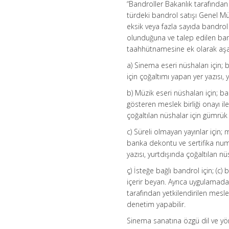
“Bandroller Bakanlık tarafından b
türdeki bandrol satışı Genel M
eksik veya fazla sayıda bandro
olunduğuna ve talep edilen bandr
taahhütnamesine ek olarak aşağı
a) Sinema eseri nüshaları için; 
için çoğaltımı yapan yer yazısı, 
b) Müzik eseri nüshaları için; b
gösteren meslek birliği onayı ile
çoğaltılan nüshalar için gümrük g
c) Süreli olmayan yayınlar için; 
banka dekontu ve sertifika numar
yazısı, yurtdışında çoğaltılan nü
ç) İsteğe bağlı bandrol için; (c)
içerir beyan. Ayrıca uygulamada
tarafından yetkilendirilen mesle
denetim yapabilir.
Sinema sanatına özgü dil ve yönt