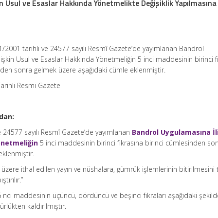
n Usul ve Esaslar Hakkında Yönetmelikte Değişiklik Yapılmasına
/2001 tarihli ve 24577 sayılı Resmî Gazete’de yayımlanan Bandrol
işkin Usul ve Esaslar Hakkında Yönetmeliğin 5 inci maddesinin birinci f
nden sonra gelmek üzere aşağıdaki cümle eklenmiştir.
arihli Resmi Gazete
dan:
ve 24577 sayılı Resmî Gazete’de yayımlanan
Bandrol Uygulamasına İl
önetmeliğin
5 inci maddesinin birinci fıkrasına birinci cümlesinden so
klenmiştir.
üzere ithal edilen yayın ve nüshalara, gümrük işlemlerinin bitirilmesini
tırılır.”
6 ncı maddesinin üçüncü, dördüncü ve beşinci fıkraları aşağıdaki şekild
rürlükten kaldırılmıştır.