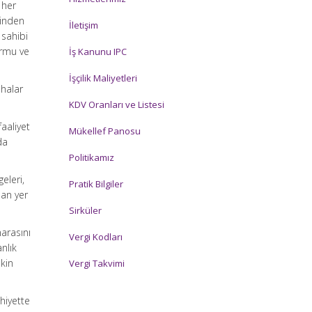
 her
dinden
İletişim
 sahibi
ormu ve
İş Kanunu IPC
İşçilik Maliyetleri
shalar
KDV Oranları ve Listesi
faaliyet
Mükellef Panosu
da
Politikamız
eleri,
Pratik Bilgiler
pan yer
Sirküler
marasını
Vergi Kodları
nlık
şkin
Vergi Takvimi
hiyette