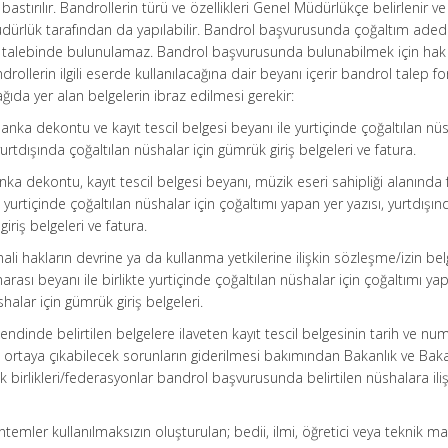
astırılır. Bandrollerin türü ve özellikleri Genel Müdürlükçe belirlenir ve
üdürlük tarafından da yapılabilir. Bandrol başvurusunda çoğaltım ade
l talebinde bulunulamaz. Bandrol başvurusunda bulunabilmek için hak
ollerin ilgili eserde kullanılacağına dair beyanı içerir bandrol talep f
da yer alan belgelerin ibraz edilmesi gerekir:
banka dekontu ve kayıt tescil belgesi beyanı ile yurtiçinde çoğaltılan nü
yurtdışında çoğaltılan nüshalar için gümrük giriş belgeleri ve fatura.
anka dekontu, kayıt tescil belgesi beyanı, müzik eseri sahipliği alanında 
 yurtiçinde çoğaltılan nüshalar için çoğaltımı yapan yer yazısı, yurtdışın
iriş belgeleri ve fatura.
mali hakların devrine ya da kullanma yetkilerine ilişkin sözleşme/izin belg
ası beyanı ile birlikte yurtiçinde çoğaltılan nüshalar için çoğaltımı ya
shalar için gümrük giriş belgeleri.
 bendinde belirtilen belgelere ilaveten kayıt tescil belgesinin tarih ve nu
 ortaya çıkabilecek sorunların giderilmesi bakımından Bakanlık ve Baka
k birlikleri/federasyonlar bandrol başvurusunda belirtilen nüshalara ili
emler kullanılmaksızın oluşturulan; bedii, ilmi, öğretici veya teknik ma