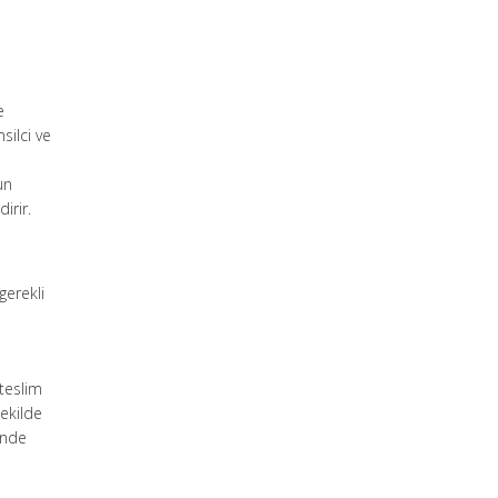
e
e
silci ve
un
irir.
gerekli
 teslim
şekilde
inde