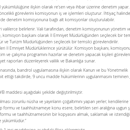
 yükümlülüğüne ilişkin olarak re’sen veya ihbar üzerine denetim yapar.
elikli görevlerini komisyonun iş ve işlemleri oluşturur. İhtiyaç halind
inde denetim komisyonuna bağlı alt komisyonlar oluşturulabilir.
i valilerce belirlenir. Vali tarafından, denetim komisyonunun yönetim v
, komisyon başkanı olarak İl Emniyet Müdürlüğünden seçilecek bir tem
ür ve Turizm Müdürlüğünden seçilecek bir temsilci görevlendirilir.
leri İl Emniyet Müdürlüklerince yürütülür. Komisyon başkanı, komisyon
netim ve çalışma programını hazırlar ve denetim yapacak kişileri görevlend
liyet raporları düzenleyerek valilik ve Bakanlığa sunar.
nasında, bandrol uygulamasına ilişkin olarak Kanun ve bu Yönetmelik
espit ettiği takdirde, 9 uncu madde hükümlerinin uygulanmasını teminen 
/B maddesi aşağıdaki şekilde değiştirilmiştir.
ılması zorunlu nüsha ve yayınların çoğaltımını yapan yerler; kendilerine
ep formu ve taahhütnameye konu esere, belirtilen seri aralığına uygun 
 formu ve taahhütnamesinin bir kopyasını almak, saklamak ve istendiğ
e yükümlüdür.”
k 1 inci maddesine aşağıdaki fıkra eklenmiştir.