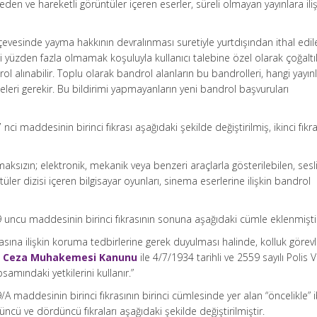
 eden ve hareketli görüntüler içeren eserler, süreli olmayan yayınlara ili
esinde yayma hakkının devralınması suretiyle yurtdışından ithal edile
i yüzden fazla olmamak koşuluyla kullanıcı talebine özel olarak çoğaltı
ol alınabilir. Toplu olarak bandrol alanların bu bandrolleri, hangi yayın
meleri gerekir. Bu bildirimi yapmayanların yeni bandrol başvuruları
nci maddesinin birinci fıkrası aşağıdaki şekilde değiştirilmiş, ikinci fıkra
maksızın; elektronik, mekanik veya benzeri araçlarla gösterilebilen, sesl
ntüler dizisi içeren bilgisayar oyunları, sinema eserlerine ilişkin bandrol
9 uncu maddesinin birinci fıkrasının sonuna aşağıdaki cümle eklenmişti
sına ilişkin koruma tedbirlerine gerek duyulması halinde, kolluk görevli
lı Ceza Muhakemesi Kanunu
ile 4/7/1934 tarihli ve 2559 sayılı Polis 
amındaki yetkilerini kullanır.”
/A maddesinin birinci fıkrasının birinci cümlesinde yer alan “öncelikle” 
üçüncü ve dördüncü fıkraları aşağıdaki şekilde değiştirilmiştir.