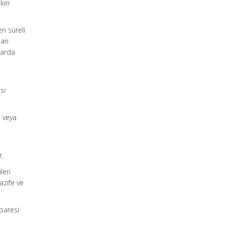
şkin
n süreli
lan
larda
sı
i veya
r.
leri
Vazife ve
ibaresi