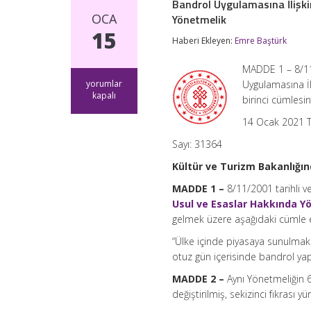
Bandrol Uygulamasına İlişki
OCA
Yönetmelik
15
Haberi Ekleyen:
Emre Baştürk
MADDE 1 – 8/11
Bandrol
yorumlar
Uygulamasına İl
Uygulamasına
kapalı
birinci cümlesi
İlişkin
Usul
14 Ocak 2021 T
ve
Esaslar
Sayı: 31364
Hakkında
Yönetmelikte
Kültür ve Turizm Bakanlığın
Değişiklik
MADDE 1 –
8/11/2001 tarihli 
Yapılmasına
Dair
Usul ve Esaslar Hakkında Y
Yönetmelik
gelmek üzere aşağıdaki cümle e
için
“Ülke içinde piyasaya sunulmak 
otuz gün içerisinde bandrol yapış
MADDE 2 –
Aynı Yönetmeliğin 
değiştirilmiş, sekizinci fıkrası yü