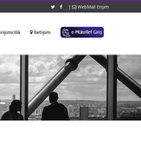
|
WebMail Erişim
rişimcilik
İletişim