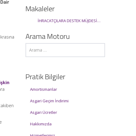
 Dair
Makaleler
İHRACATÇILARA DESTEK MÜJDESİ…
Arama Motoru
ıkrasına
Pratik Bilgiler
işkin
nra
Amortismanlar
Asgari Geçim İndirimi
 takiben
Asgari Ücretler
e
Hakkımızda
Hizmetlerimiz