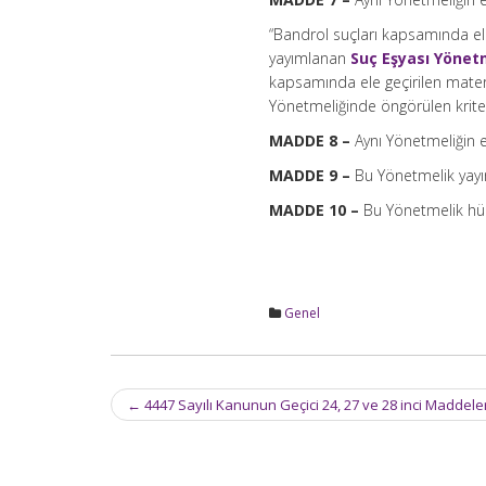
“Bandrol suçları kapsamında ele
yayımlanan
Suç Eşyası Yönet
kapsamında ele geçirilen matery
Yönetmeliğinde öngörülen kriter
MADDE 8 –
Aynı Yönetmeliğin e
MADDE 9 –
Bu Yönetmelik yayım
MADDE 10 –
Bu Yönetmelik hük
Genel
Post
←
4447 Sayılı Kanunun Geçici 24, 27 ve 28 inci Maddeleri
navigation