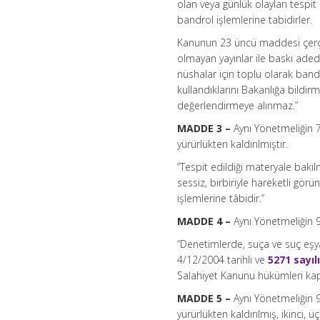
olan veya günlük olayları tespit
bandrol işlemlerine tabidirler.
Kanunun 23 üncü maddesi çerçev
olmayan yayınlar ile baskı aded
nüshalar için toplu olarak bandr
kullandıklarını Bakanlığa bildir
değerlendirmeye alınmaz.”
MADDE 3 –
Aynı Yönetmeliğin 7 
yürürlükten kaldırılmıştır.
“Tespit edildiği materyale bakıl
sessiz, birbiriyle hareketli görü
işlemlerine tâbidir.”
MADDE 4 –
Aynı Yönetmeliğin 
“Denetimlerde, suça ve suç eşya
4/12/2004 tarihli ve
5271 sayı
Salahiyet Kanunu hükümleri kaps
MADDE 5 –
Aynı Yönetmeliğin 9
yürürlükten kaldırılmış, ikinci, 