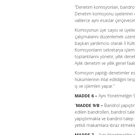
“Denetim komisyonları, bandrol
Denetim komisyonu üyelerinin önc
valilerce aynı esaslar çerçeves
Komisyonun üye sayısı ve üyeler
çalışmalarını düzenlemek üzere
başkan yardımcısı olarak İl Kült
Komisyonların sekretarya işlem
toplantılarını yönetir, yıllık de
Aylık denetim ve yıllık genel faa
Komisyon yaptığı denetimler es
hükümlerinin ihlal edildiğini t
iş ve işlemleri yapar.”
MADDE 6 –
Aynı Yönetmeliğin 9
“
MADDE 9/B –
Bandrol yapıştır
edilen bandrolleri, bandrol tal
yapıştırmakla ve bandrol talep
yetkili makamlara ibraz etmekl
MADDE 7 –
Aynı Yönetmeliğin e