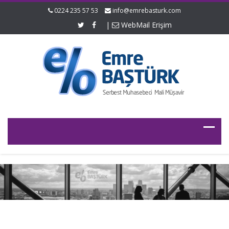
0224 235 57 53
info@emrebasturk.com
|
WebMail Erişim