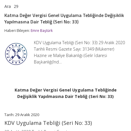
Ara
29
Katma
yorumlar kapalı
Değer
Katma Değer Vergisi Genel Uygulama Tebliğinde Değişiklik
Vergisi
Yapılmasına Dair Tebliğ (Seri No: 33)
Genel
Uygulama
Haberi Ekleyen:
Emre Baştürk
Tebliğinde
Değişiklik
Yapılmasına
KDV Uygulama Tebliği (Seri No: 33) 29 Aralık 2020
Dair
Tarihli Resmi Gazete Sayı: 31349 (Mükerrer)
Tebliğ
Hazine ve Maliye Bakanlığı (Gelir İdaresi
(Seri
No:
Başkanlığı)’nd…
33)
için
Katma Değer Vergisi Genel Uygulama Tebliğinde
Değişiklik Yapılmasına Dair Tebliğ (Seri No: 33)
Tarih: 29 Aralık 2020
KDV Uygulama Tebliği (Seri No: 33)