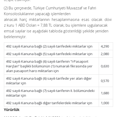
(2) Bu çerçevede, Türkiye Cumhuriyeti Muvazzaf ve Fahri
Konsolosluklarının yapacağı işlemlerden
alınacak harç miktarlarının hesaplanmasına esas olacak dövi
z kuru 1 ABD Doları = 7,88 TL olarak; bu işlemlere uygulanacak
emsal sayılar ise aşağıdaki tabloda gösterildiği şekilde yeniden
belirlenmiştir.
492 sayılı Kanuna bağlı (2) sayılı tarifedeki miktarlar için
4,290
492 sayılı Kanuna bağlı (5) sayılı tarifedeki miktarlar için
2,080
492 sayılı Kanuna bağlı (6) sayılı tarifenin “I-Pasaport
Harçları” başlıklı bölümünün (1) numaralı fıkrasında yer
0,630
alan pasaport harcı miktarları için
492 sayılı Kanuna bağlı (6) sayılı tarifede yer alan diğer
0,570
miktarlar için
492 sayılı Kanuna bağlı (7) sayılı tarifenin II. bölümündeki
1,680
miktarlar için
492 sayılı Kanuna bağlı diğer tarifelerdeki miktarlar için
1,000
Yürürlük