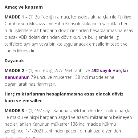
Amaç ve kapsam
MADDE 1 –
(1) Bu Tebliğin amacı, Konsolosluk harçları ile Türkiye
Cumhuriyeti Muvazzaf ve Fahri Konsolosluklarının yaptıkları her
türlü işlemlere ait harçların döviz cinsinden hesaplanmasına esas
olacak ABD doları cinsinden döviz kuru ve bu işlemlerle ilgili
tarifelere ayrı ayrı veya birlikte uygulanacak emsallerin tespit ve
ilan edilmesidir.
Dayanak
MADDE 2 –
(1) Bu Tebliğ, 2/7/1964 tarihli ve
492 sayılı Harçlar
Kanununun
79 uncu ve mükerrer 138 inci maddelerine
dayanılarak hazırlanmıştır.
Harç miktarlarının hesaplanmasına esas olacak döviz
kuru ve emsaller
MADDE 3 –
(1) 492 sayılı Kanuna bağlı tarifelerdeki maktu harçlar
ile maktu ve nispi harçların asgari ve azami miktarlarını belirleyen
hadler, anılan Kanunun mükerrer 138 inci madde hükmü
gereğince, 1/1/2021 tarihinden geçerli olmak üzere yeniden
tespit edilmiştir.