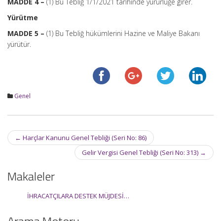
MADDE 4 –
(1) Bu Tebliğ 1/1/2021 tarihinde yürürlüğe girer.
Yürütme
MADDE 5 –
(1) Bu Tebliğ hükümlerini Hazine ve Maliye Bakanı
yürütür.
Genel
Post
←
Harçlar Kanunu Genel Tebliği (Seri No: 86)
navigation
Gelir Vergisi Genel Tebliği (Seri No: 313)
→
Makaleler
İHRACATÇILARA DESTEK MÜJDESİ…