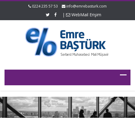
0224 235 57 53
info@emrebasturk.com
|
WebMail Erişim