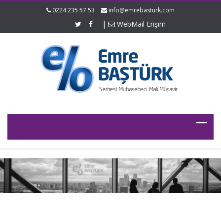
0224 235 57 53
info@emrebasturk.com
|
WebMail Erişim