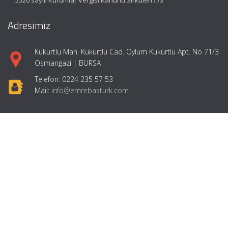
Adresimiz
Kükürtlü Mah. Kükürtlü Cad. Oylum Kükürtlü Apt. No 71/3
Osmangazi | BURSA
Telefon: 0224 235 57 53
Mail:
info@emrebasturk.com
Hızlı Menü
Ana Sayfa
Hakkımızda
Hizmetlerimiz
Makaleler
Girişimcilik
İletişim
Mevzuat: Alomaliye.com
|
ABACIPARK
Web Hosting