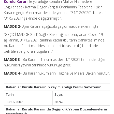
Kurulu Kararı
ile yürürlüğe konulan Mal ve Hizmetlere
Uygulanacak Katma Değer Vergisi Oranlarının Tespitine İlişkin
Kararın geçici 6 ncı maddesinde yer alan “31/12/2020” ibareleri
“31/5/2021” şeklinde değiştirilmiştir..
MADDE 2-
Aynı Karara aşağıdaki geçici madde eklenmiştir.
“GEÇİCİ MADDE 8- (1) Sağlık Bakanlığınca onaylanan Covid-19
aşılarının, 31/12/2021 tarihine kadar (bu tarih dahil) tesliminde,
bu Kararın 1 inci maddesinin birinci fıkrasının (b) bendinde
belirtilen vergi oranı uygulanır.”
MADDE 3
– Bu Kararın 1 inci maddesi 1/1/2021 tarihinde, diğer
hükümleri yayımı tarihinde yürürlüğe girer.
MADDE 4
– Bu Karar hükümlerini Hazine ve Maliye Bakanı yürütür.
Bakanlar Kurulu Kararının Yayımlandığı Resmi Gazetenin
Tarihi
Sayısı
30/12/2007
26742
Bakanlar Kurulu Kararında Değişiklik Yapan Düzenlemelerin
Yayımlandığı