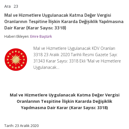
Ara
23
Mal
yorumlar kapalı
ve
Mal ve Hizmetlere Uygulanacak Katma Değer Vergisi
Hizmetlere
Oranlarının Tespitine İlişkin Kararda Değişiklik Yapılmasına
Uygulanacak
Katma
Dair Karar (Karar Sayısı: 3318)
Değer
Vergisi
Haberi Ekleyen:
Emre Baştürk
Oranlarının
Tespitine
Mal ve Hizmetlere Uygulanacak KDV Oranları
İlişkin
3318 23 Aralık 2020 Tarihli Resmi Gazete Sayı:
Kararda
Değişiklik
31343 Karar Sayısı: 3318 Ekli “Mal ve Hizmetlere
Yapılmasına
Uygulanacak…
Dair
Karar
(Karar
Sayısı:
3318)
için
Mal ve Hizmetlere Uygulanacak Katma Değer Vergisi
Oranlarının Tespitine İlişkin Kararda Değişiklik
Yapılmasına Dair Karar (Karar Sayısı: 3318)
Tarih: 23 Aralık 2020