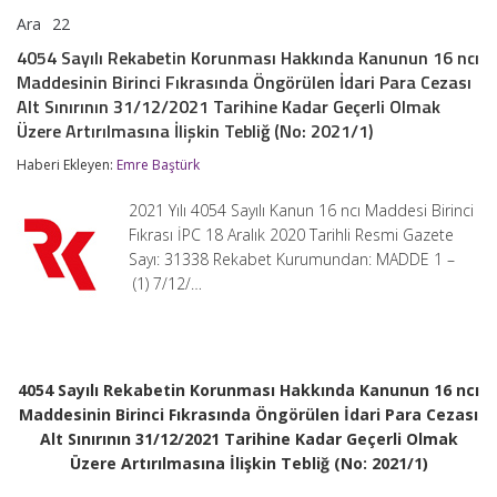
Ara
22
4054
yorumlar kapalı
Sayılı
4054 Sayılı Rekabetin Korunması Hakkında Kanunun 16 ncı
Rekabetin
Maddesinin Birinci Fıkrasında Öngörülen İdari Para Cezası
Korunması
Hakkında
Alt Sınırının 31/12/2021 Tarihine Kadar Geçerli Olmak
Kanunun
Üzere Artırılmasına İlişkin Tebliğ (No: 2021/1)
16
ncı
Haberi Ekleyen:
Emre Baştürk
Maddesinin
Birinci
2021 Yılı 4054 Sayılı Kanun 16 ncı Maddesi Birinci
Fıkrasında
Öngörülen
Fıkrası İPC 18 Aralık 2020 Tarihli Resmi Gazete
İdari
Sayı: 31338 Rekabet Kurumundan: MADDE 1 –
Para
(1) 7/12/…
Cezası
Alt
Sınırının
31/12/2021
Tarihine
Kadar
4054 Sayılı Rekabetin Korunması Hakkında Kanunun 16 ncı
Geçerli
Maddesinin Birinci Fıkrasında Öngörülen İdari Para Cezası
Olmak
Alt Sınırının 31/12/2021 Tarihine Kadar Geçerli Olmak
Üzere
Artırılmasına
Üzere Artırılmasına İlişkin Tebliğ (No: 2021/1)
İlişkin
Tebliğ