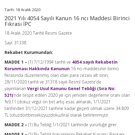
(No:
Tarih: 18 Aralık 2020
2021/1)
için
2021 Yılı 4054 Sayılı Kanun 16 ncı Maddesi Birinci
Fıkrası İPC
18 Aralık 2020 Tarihli Resmi Gazete
Sayı: 31338
Rekabet Kurumundan:
MADDE 1 –
(1) 7/12/1994 tarihli ve
4054 sayılı Rekabetin
Korunması Hakkında Kanunun
16 ncı maddesinin birinci
fıkrasında düzenlenmiş olan idari para cezası alt sınırı,
28/11/2020 tarihli ve 31318 sayılı Resmî Gazete’de
yayımlanan
Vergi Usul Kanunu Genel Tebliği (Sıra No:
521)
’nde tespit edilen 2020 yılı için yeniden değerleme oranı olan
%9,11 (dokuz virgül on bir) artış esas alınarak, 1/1/2021
tarihinden 31/12/2021 tarihine kadar geçerli olmak üzere 34.809
TL (otuzdörtbinsekizyüzdokuzlira) olarak belirlenmiştir.
MADDE 2 –
(1) Bu Tebliğ 1/1/2021 tarihinde yürürlüğe girer.
MADDE 3 –
(1) Bu Tebliğ hükümlerini Rekabet Kurumu Başkanı