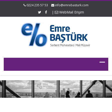
0224 235 57 53
info@emrebasturk.com
|
WebMail Erişim