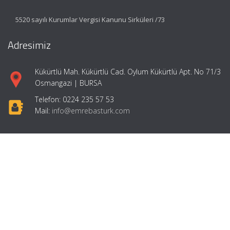
5520 sayılı Kurumlar Vergisi Kanunu Sirküleri /73
Adresimiz
Kükürtlü Mah. Kükürtlü Cad. Oylum Kükürtlü Apt. No 71/3
Osmangazi | BURSA
Telefon: 0224 235 57 53
Mail:
info@emrebasturk.com
Hızlı Menü
Ana Sayfa
Hakkımızda
Hizmetlerimiz
Makaleler
Girişimcilik
İletişim