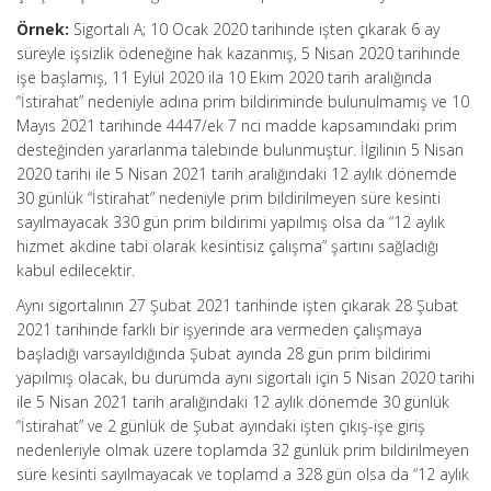
Örnek:
Sigortalı A; 10 Ocak 2020 tarihinde işten çıkarak 6 ay
süreyle işsizlik ödeneğine hak kazanmış, 5 Nisan 2020 tarihinde
işe başlamış, 11 Eylül 2020 ila 10 Ekim 2020 tarih aralığında
“İstirahat” nedeniyle adına prim bildiriminde bulunulmamış ve 10
Mayıs 2021 tarihinde 4447/ek 7 nci madde kapsamındaki prim
desteğinden yararlanma talebinde bulunmuştur. İlgilinin 5 Nisan
2020 tarihi ile 5 Nisan 2021 tarih aralığındaki 12 aylık dönemde
30 günlük “İstirahat” nedeniyle prim bildirilmeyen süre kesinti
sayılmayacak 330 gün prim bildirimi yapılmış olsa da “12 aylık
hizmet akdine tabi olarak kesintisiz çalışma” şartını sağladığı
kabul edilecektir.
Aynı sigortalının 27 Şubat 2021 tarihinde işten çıkarak 28 Şubat
2021 tarihinde farklı bir işyerinde ara vermeden çalışmaya
başladığı varsayıldığında Şubat ayında 28 gün prim bildirimi
yapılmış olacak, bu durumda aynı sigortalı için 5 Nisan 2020 tarihi
ile 5 Nisan 2021 tarih aralığındaki 12 aylık dönemde 30 günlük
“İstirahat” ve 2 günlük de Şubat ayındaki işten çıkış-işe giriş
nedenleriyle olmak üzere toplamda 32 günlük prim bildirilmeyen
süre kesinti sayılmayacak ve toplamd a 328 gün olsa da “12 aylık