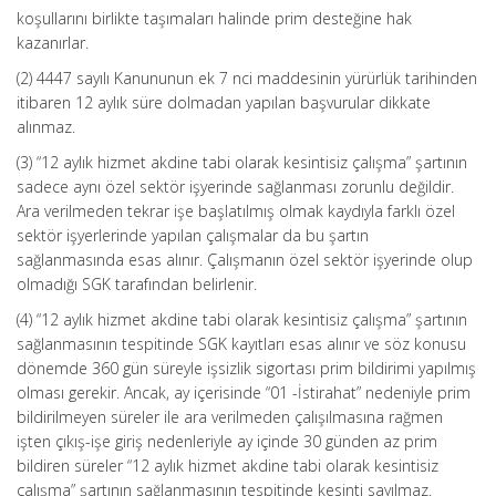
koşullarını birlikte taşımaları halinde prim desteğine hak
kazanırlar.
(2) 4447 sayılı Kanununun ek 7 nci maddesinin yürürlük tarihinden
itibaren 12 aylık süre dolmadan yapılan başvurular dikkate
alınmaz.
(3) “12 aylık hizmet akdine tabi olarak kesintisiz çalışma” şartının
sadece aynı özel sektör işyerinde sağlanması zorunlu değildir.
Ara verilmeden tekrar işe başlatılmış olmak kaydıyla farklı özel
sektör işyerlerinde yapılan çalışmalar da bu şartın
sağlanmasında esas alınır. Çalışmanın özel sektör işyerinde olup
olmadığı SGK tarafından belirlenir.
(4) “12 aylık hizmet akdine tabi olarak kesintisiz çalışma” şartının
sağlanmasının tespitinde SGK kayıtları esas alınır ve söz konusu
dönemde 360 gün süreyle işsizlik sigortası prim bildirimi yapılmış
olması gerekir. Ancak, ay içerisinde “01 -İstirahat” nedeniyle prim
bildirilmeyen süreler ile ara verilmeden çalışılmasına rağmen
işten çıkış-işe giriş nedenleriyle ay içinde 30 günden az prim
bildiren süreler “12 aylık hizmet akdine tabi olarak kesintisiz
çalışma” şartının sağlanmasının tespitinde kesinti sayılmaz.