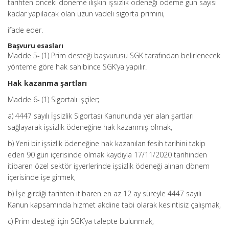
tarihten önceki döneme ilişkin işsizlik ödeneği ödeme gün sayısı
kadar yapılacak olan uzun vadeli sigorta primini,
ifade eder.
Başvuru esasları
Madde 5- (1) Prim desteği başvurusu SGK tarafından belirlenecek
yönteme göre hak sahibince SGK’ya yapılır.
Hak kazanma şartları
Madde 6- (1) Sigortalı işçiler;
a) 4447 sayılı İşsizlik Sigortası Kanununda yer alan şartları
sağlayarak işsizlik ödeneğine hak kazanmış olmak,
b) Yeni bir işsizlik ödeneğine hak kazanılan fesih tarihini takip
eden 90 gün içerisinde olmak kaydıyla 17/11/2020 tarihinden
itibaren özel sektör işyerlerinde işsizlik ödeneği alınan dönem
içerisinde işe girmek,
b) İşe girdiği tarihten itibaren en az 12 ay süreyle 4447 sayılı
Kanun kapsamında hizmet akdine tabi olarak kesintisiz çalışmak,
c) Prim desteği için SGK’ya talepte bulunmak,