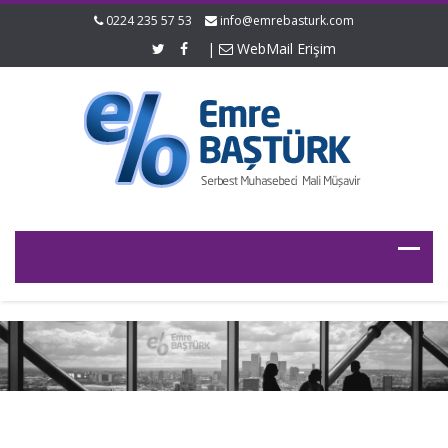
0224 235 57 53
info@emrebasturk.com
|
WebMail Erişim