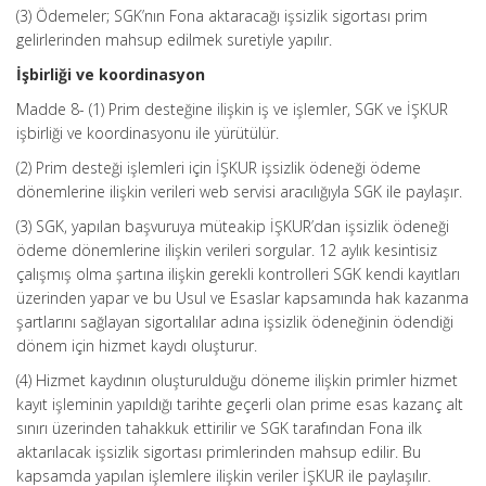
(3) Ödemeler; SGK’nın Fona aktaracağı işsizlik sigortası prim
gelirlerinden mahsup edilmek suretiyle yapılır.
İşbirliği ve koordinasyon
Madde 8- (1) Prim desteğine ilişkin iş ve işlemler, SGK ve İŞKUR
işbirliği ve koordinasyonu ile yürütülür.
(2) Prim desteği işlemleri için İŞKUR işsizlik ödeneği ödeme
dönemlerine ilişkin verileri web servisi aracılığıyla SGK ile paylaşır.
(3) SGK, yapılan başvuruya müteakip İŞKUR’dan işsizlik ödeneği
ödeme dönemlerine ilişkin verileri sorgular. 12 aylık kesintisiz
çalışmış olma şartına ilişkin gerekli kontrolleri SGK kendi kayıtları
üzerinden yapar ve bu Usul ve Esaslar kapsamında hak kazanma
şartlarını sağlayan sigortalılar adına işsizlik ödeneğinin ödendiği
dönem için hizmet kaydı oluşturur.
(4) Hizmet kaydının oluşturulduğu döneme ilişkin primler hizmet
kayıt işleminin yapıldığı tarihte geçerli olan prime esas kazanç alt
sınırı üzerinden tahakkuk ettirilir ve SGK tarafından Fona ilk
aktarılacak işsizlik sigortası primlerinden mahsup edilir. Bu
kapsamda yapılan işlemlere ilişkin veriler İŞKUR ile paylaşılır.