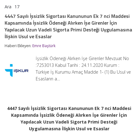
Ara
17
4447
yorumlar kapalı
Sayılı
4447 Sayılı İşsizlik Sigortası Kanununun Ek 7 nci Maddesi
İşsizlik
Kapsamında İşsizlik Ödeneği Alırken İşe Girenler İçin
Sigortası
Kanununun
Yapılacak Uzun Vadeli Sigorta Primi Desteği Uygulamasına
Ek
İlişkin Usul ve Esaslar
7
nci
Haberi Ekleyen:
Emre Baştürk
Maddesi
Kapsamında
İşsizlik Ödeneği Alırken İşe Girenler Mevzuat No
İşsizlik
Ödeneği
:7253013 Kabul Tarihi : 24.11.2020 Kurum :
Alırken
Türkiye İş Kurumu Amaç Madde 1- (1) Bu Usul ve
İşe
Esasların a…
Girenler
İçin
Yapılacak
Uzun
Vadeli
Sigorta
4447 Sayılı İşsizlik Sigortası Kanununun Ek 7 nci Maddesi
Primi
Kapsamında İşsizlik Ödeneği Alırken İşe Girenler İçin
Desteği
Yapılacak Uzun Vadeli Sigorta Primi Desteği
Uygulamasına
İlişkin
Uygulamasına İlişkin Usul ve Esaslar
Usul
ve