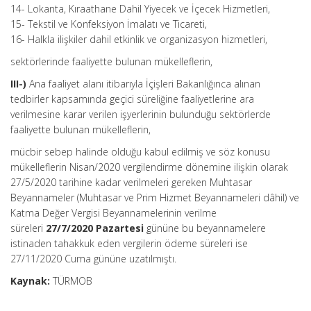
14- Lokanta, Kıraathane Dahil Yiyecek ve İçecek Hizmetleri,
15- Tekstil ve Konfeksiyon İmalatı ve Ticareti,
16- Halkla ilişkiler dahil etkinlik ve organizasyon hizmetleri,
sektörlerinde faaliyette bulunan mükelleflerin,
III-)
Ana faaliyet alanı itibarıyla İçişleri Bakanlığınca alınan
tedbirler kapsamında geçici süreliğine faaliyetlerine ara
verilmesine karar verilen işyerlerinin bulunduğu sektörlerde
faaliyette bulunan mükelleflerin,
mücbir sebep halinde olduğu kabul edilmiş ve söz konusu
mükelleflerin Nisan/2020 vergilendirme dönemine ilişkin olarak
27/5/2020 tarihine kadar verilmeleri gereken Muhtasar
Beyannameler (Muhtasar ve Prim Hizmet Beyannameleri dâhil) ve
Katma Değer Vergisi Beyannamelerinin verilme
süreleri
27/7/2020 Pazartesi
gününe bu beyannamelere
istinaden tahakkuk eden vergilerin ödeme süreleri ise
27/11/2020 Cuma gününe uzatılmıştı.
Kaynak:
TÜRMOB