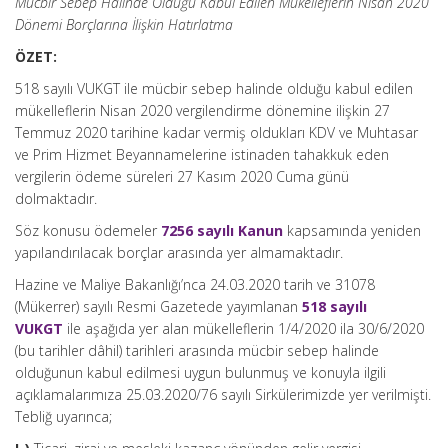
Mücbir Sebep Halinde Olduğu Kabul Edilen Mükelleflerin Nisan 2020
Dönemi Borçlarına İlişkin Hatırlatma
ÖZET:
518 sayılı VUKGT ile mücbir sebep halinde olduğu kabul edilen
mükelleflerin Nisan 2020 vergilendirme dönemine ilişkin 27
Temmuz 2020 tarihine kadar vermiş oldukları KDV ve Muhtasar
ve Prim Hizmet Beyannamelerine istinaden tahakkuk eden
vergilerin ödeme süreleri 27 Kasım 2020 Cuma günü
dolmaktadır.
Söz konusu ödemeler
7256 sayılı Kanun
kapsamında yeniden
yapılandırılacak borçlar arasında yer almamaktadır.
Hazine ve Maliye Bakanlığı’nca 24.03.2020 tarih ve 31078
(Mükerrer) sayılı Resmi Gazetede yayımlanan
518 sayılı
VUKGT
ile aşağıda yer alan mükelleflerin 1/4/2020 ila 30/6/2020
(bu tarihler dâhil) tarihleri arasında mücbir sebep halinde
olduğunun kabul edilmesi uygun bulunmuş ve konuyla ilgili
açıklamalarımıza 25.03.2020/76 sayılı Sirkülerimizde yer verilmişti.
Tebliğ uyarınca;