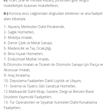
I-)
Ticari, zirai ve mesleki kazanç yönünden gelir vergisi
mükellefiyeti bulunan mükelleflerin,
II-)
Korona virüs salgınından doğrudan etkilenen ve ana faaliyet
alanı itibarıyla;
1- Alışveriş Merkezleri Dahil Perakende,
2- Sağlık Hizmetleri,
3- Mobilya İmalatı,
4- Demir Çelik ve Metal Sanayii,
5- Madencilik ve Taş Ocakçılığı,
6- Bina İnşaat Hizmetleri,
7- Endüstriyel Mutfak İmalatı,
8-Otomotiv İmalatı ve Ticareti ile Otomotiv Sanayii İçin Parça ve
Aksesuar İmalatı,
9- Araç Kiralama,
10- Depolama Faaliyetleri Dahil Lojistik ve Ulaşım,
11- Sinema ve Tiyatro Gibi Sanatsal Hizmetler,
12-Matbaacılık Dahil Kitap, Gazete, Dergi ve Benzeri Basılı
Ürünlerin Yayımcılık Faaliyetleri,
13- Tur Operatörleri ve Seyahat Acenteleri Dahil Konaklama
Faaliyetleri,