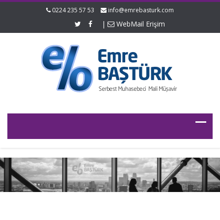
0224 235 57 53
info@emrebasturk.com
|
WebMail Erişim