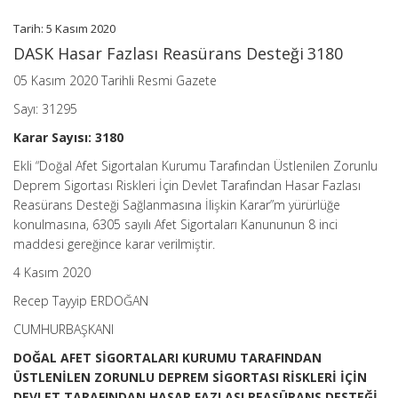
Tarih: 5 Kasım 2020
DASK Hasar Fazlası Reasürans Desteği 3180
05 Kasım 2020 Tarihli Resmi Gazete
Sayı: 31295
Karar Sayısı: 3180
Ekli “Doğal Afet Sigortalan Kurumu Tarafından Üstlenilen Zorunlu
Deprem Sigortası Riskleri İçin Devlet Tarafından Hasar Fazlası
Reasürans Desteği Sağlanmasına İlişkin Karar”m yürürlüğe
konulmasına, 6305 sayılı Afet Sigortaları Kanununun 8 inci
maddesi gereğince karar verilmiştir.
4 Kasım 2020
Recep Tayyip ERDOĞAN
CUMHURBAŞKANI
DOĞAL AFET SİGORTALARI KURUMU TARAFINDAN
ÜSTLENİLEN ZORUNLU DEPREM SİGORTASI RİSKLERİ İÇİN
DEVLET TARAFINDAN HASAR FAZLASI REASÜRANS DESTEĞİ