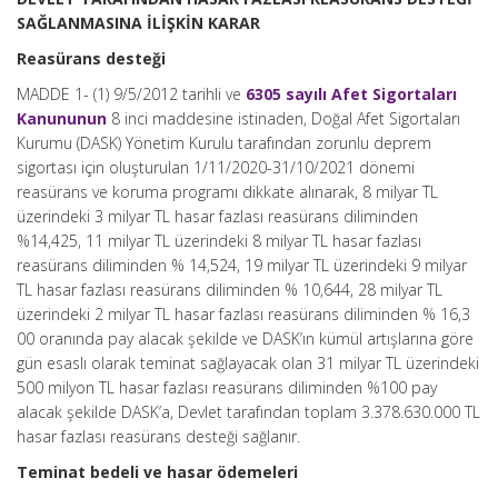
SAĞLANMASINA İLİŞKİN KARAR
Reasürans desteği
MADDE 1- (1) 9/5/2012 tarihli ve
6305 sayılı Afet Sigortaları
Kanununun
8 inci maddesine istinaden, Doğal Afet Sigortaları
Kurumu (DASK) Yönetim Kurulu tarafından zorunlu deprem
sigortası için oluşturulan 1/11/2020-31/10/2021 dönemi
reasürans ve koruma programı dikkate alınarak, 8 milyar TL
üzerindeki 3 milyar TL hasar fazlası reasürans diliminden
%14,425, 11 milyar TL üzerindeki 8 milyar TL hasar fazlası
reasürans diliminden % 14,524, 19 milyar TL üzerindeki 9 milyar
TL hasar fazlası reasürans diliminden % 10,644, 28 milyar TL
üzerindeki 2 milyar TL hasar fazlası reasürans diliminden % 16,3
00 oranında pay alacak şekilde ve DASK’ın kümül artışlarına göre
gün esaslı olarak teminat sağlayacak olan 31 milyar TL üzerindeki
500 milyon TL hasar fazlası reasürans diliminden %100 pay
alacak şekilde DASK’a, Devlet tarafından toplam 3.378.630.000 TL
hasar fazlası reasürans desteği sağlanır.
Teminat bedeli ve hasar ödemeleri