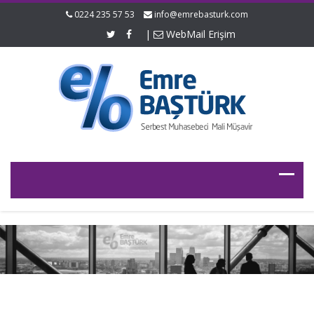
0224 235 57 53
info@emrebasturk.com
|
WebMail Erişim