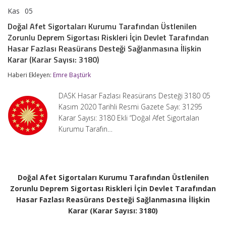
Kas
05
Doğal
yorumlar kapalı
Afet
Doğal Afet Sigortaları Kurumu Tarafından Üstlenilen
Sigortaları
Zorunlu Deprem Sigortası Riskleri İçin Devlet Tarafından
Kurumu
Tarafından
Hasar Fazlası Reasürans Desteği Sağlanmasına İlişkin
Üstlenilen
Karar (Karar Sayısı: 3180)
Zorunlu
Deprem
Haberi Ekleyen:
Emre Baştürk
Sigortası
Riskleri
DASK Hasar Fazlası Reasürans Desteği 3180 05
İçin
Devlet
Kasım 2020 Tarihli Resmi Gazete Sayı: 31295
Tarafından
Karar Sayısı: 3180 Ekli “Doğal Afet Sigortalan
Hasar
Kurumu Tarafın…
Fazlası
Reasürans
Desteği
Sağlanmasına
İlişkin
Karar
Doğal Afet Sigortaları Kurumu Tarafından Üstlenilen
(Karar
Zorunlu Deprem Sigortası Riskleri İçin Devlet Tarafından
Sayısı:
Hasar Fazlası Reasürans Desteği Sağlanmasına İlişkin
3180)
için
Karar (Karar Sayısı: 3180)