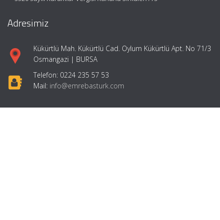
Adresimiz
Kükürtlü Mah. Kükürtlü Cad. Oylum Kükürtlü Apt. No 71/3
Osmangazi | BURSA
Telefon: 0224 235 57 53
Mail:
info@emrebasturk.com
Hızlı Menü
Ana Sayfa
Hakkımızda
Hizmetlerimiz
Makaleler
Girişimcilik
İletişim
Mevzuat: Alomaliye.com
|
ABACIPARK
Web Hosting