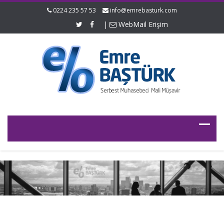
0224 235 57 53
info@emrebasturk.com
|
WebMail Erişim