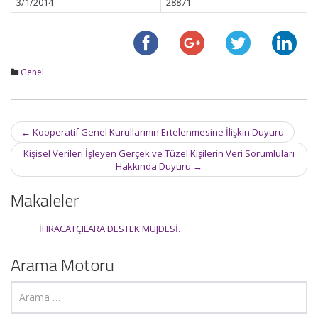
3/1/2014
28871
Genel
Post
←
Kooperatif Genel Kurullarının Ertelenmesine İlişkin Duyuru
navigation
Kişisel Verileri İşleyen Gerçek ve Tüzel Kişilerin Veri Sorumluları
Hakkında Duyuru
→
Makaleler
İHRACATÇILARA DESTEK MÜJDESİ…
Arama Motoru