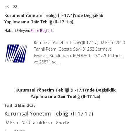
Eki
02
Kurumsal
yorumlar kapalı
Yönetim
Kurumsal Yönetim Tebliği (II-17.1)’nde Değişiklik
Tebliği
Yapılmasına Dair Tebliğ (II-17.1.a)
(II-
17.1)’nde
Haberi Ekleyen:
Emre Baştürk
Değişiklik
Yapılmasına
Dair
Kurumsal Yönetim Tebliği (II-17.1.a) 02 Ekim 2020
Tebliğ
Tarihli Resmi Gazete Sayı: 31262 Sermaye
(II-
Piyasası Kurulundan: MADDE 1 – 3/1/2014 tarihli
17.1.a)
için
ve 28871 sa…
Kurumsal Yönetim Tebliği (II-17.1)’nde Değişiklik
Yapılmasına Dair Tebliğ (II-17.1.a)
Tarih: 2 Ekim 2020
Kurumsal Yönetim Tebliği (II-17.1.a)
02 Ekim 2020 Tarihli Resmi Gazete