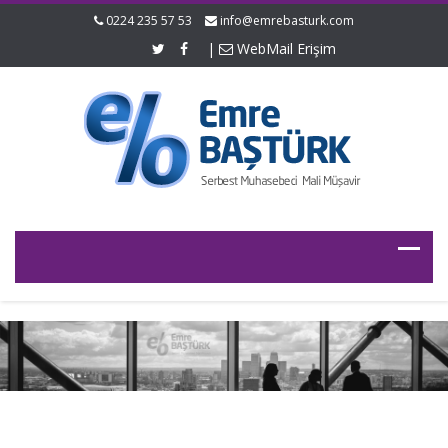
0224 235 57 53
info@emrebasturk.com
|
WebMail Erişim