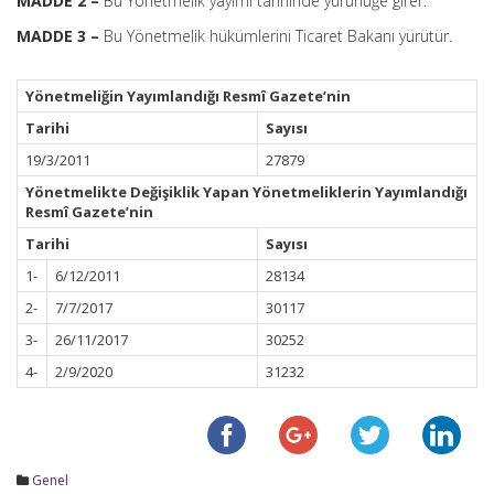
MADDE 2 –
Bu Yönetmelik yayımı tarihinde yürürlüğe girer.
MADDE 3 –
Bu Yönetmelik hükümlerini Ticaret Bakanı yürütür.
Yönetmeliğin Yayımlandığı Resmî Gazete’nin
Tarihi
Sayısı
19/3/2011
27879
Yönetmelikte Değişiklik Yapan Yönetmeliklerin Yayımlandığı
Resmî Gazete’nin
Tarihi
Sayısı
1-
6/12/2011
28134
2-
7/7/2017
30117
3-
26/11/2017
30252
4-
2/9/2020
31232
Genel