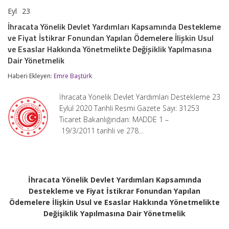
Eyl
23
İhracata
yorumlar kapalı
Yönelik
İhracata Yönelik Devlet Yardımları Kapsamında Destekleme
Devlet
ve Fiyat İstikrar Fonundan Yapılan Ödemelere İlişkin Usul
Yardımları
Kapsamında
ve Esaslar Hakkında Yönetmelikte Değişiklik Yapılmasına
Destekleme
Dair Yönetmelik
ve
Fiyat
Haberi Ekleyen:
Emre Baştürk
İstikrar
Fonundan
İhracata Yönelik Devlet Yardımları Destekleme 23
Yapılan
Ödemelere
Eylül 2020 Tarihli Resmi Gazete Sayı: 31253
İlişkin
Ticaret Bakanlığından: MADDE 1 –
Usul
19/3/2011 tarihli ve 278…
ve
Esaslar
Hakkında
Yönetmelikte
Değişiklik
Yapılmasına
İhracata Yönelik Devlet Yardımları Kapsamında
Dair
Destekleme ve Fiyat İstikrar Fonundan Yapılan
Yönetmelik
Ödemelere İlişkin Usul ve Esaslar Hakkında Yönetmelikte
için
Değişiklik Yapılmasına Dair Yönetmelik