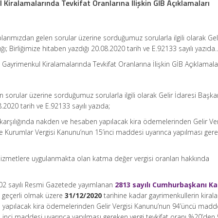
 Kiralamalarında Tevkifat Oranlarına İlişkin GİB Açıklamaları
rımızdan gelen sorular üzerine sorduğumuz sorularla ilgili olarak Gel
ğı; Birliğimize hitaben yazdığı 20.08.2020 tarih ve E.92133 sayılı yazıda
 Gayrimenkul Kiralamalarında Tevkifat Oranlarına İlişkin GİB Açıklamala
orular üzerine sorduğumuz sorularla ilgili olarak Gelir İdaresi Başkanl
8.2020 tarih ve E.92133 sayılı yazıda;
 karşılığında nakden ve hesaben yapılacak kira ödemelerinden Gelir Ver
 Kurumlar Vergisi Kanunu’nun 15’inci maddesi uyarınca yapılması ger
izmetlere uygulanmakta olan katma değer vergisi oranları hakkında
02 sayılı Resmi Gazetede yayımlanan
2813 sayılı Cumhurbaşkanı Ka
n geçerli olmak üzere
31/12/2020
tarihine kadar gayrimenkullerin kiral
 yapılacak kira ödemelerinden Gelir Vergisi Kanunu’nun 94’üncü madde
 inci maddesi uyarınca yapılması gereken vergi tevkifat oranı %20’den