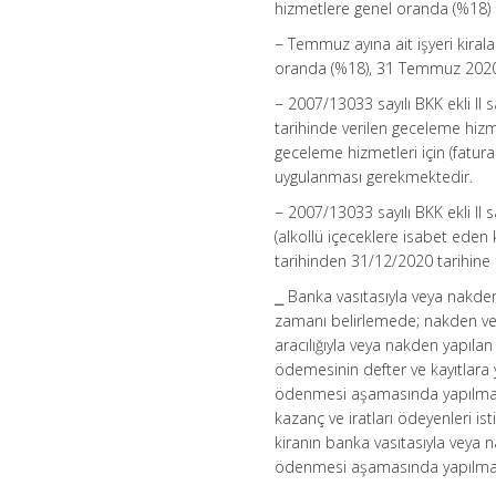
hizmetlere genel oranda (%18)
− Temmuz ayına ait işyeri kira
oranda (%18), 31 Temmuz 2020 t
− 2007/13033 sayılı BKK ekli II sa
tarihinde verilen geceleme hizm
geceleme hizmetleri için (fat
uygulanması gerekmektedir.
− 2007/13033 sayılı BKK ekli II 
(alkollü içeceklere isabet eden 
tarihinden 31/12/2020 tarihine
⎯ Banka vasıtasıyla veya nakden 
zamanı belirlemede; nakden v
aracılığıyla veya nakden yapılan
ödemesinin defter ve kayıtlara y
ödenmesi aşamasında yapılması
kazanç ve iratları ödeyenleri is
kiranın banka vasıtasıyla vey
ödenmesi aşamasında yapılmas