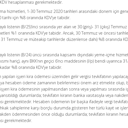
 KDV hesaplanması gerekmektedir.
lama hizmetleri, 1-30 Temmuz 2020 tarihleri arasındaki donem için gen
arihi için %8 oranında KDV’ye tabidir.
yılı listenin (B/25)’inci sırasında yer alan ve 30 (giriş)- 31 (çıkış) Temmu
etleri %1 oranında KDV’ye tabidir. Ancak, 30 Temmuz ve öncesi tarihler
ura 31 Temmuz ve müteakip tarihlerde düzenlense dahi) %8 oranında K
sayılı listenin (B/24) üncü sırasında kapsamı dışındaki yeme-içme hizmet
kısmı hariç), aynı BKK’nın geçici 6’ncı maddesinin (l/p) bendi uyarınca 3
 kadar %8 oranında KDV’ye tabidir.
yapılan işyeri kira ödemesi üzerinden gelir vergisi tevkifatının yapılaca
eya hesaben ödeme zamanının belirlenmesi önem arz etmekte olup, 
 işyeri kira ödemesinin yapılmasından sonra veya yapılması sırasında iş
ansıtıldığı durumlarda; tevkifatın kiranın banka vasıtasıyla veya nakde
 gerekmektedir. Hesaben ödemenin bir başka ifadeyle vergi tevkifatı
tihkak sahiplerine karşı borçlu durumda gösteren her türlü kayıt ve işle
a nakden ödenmesinden önce olduğu durumlarda; tevkifatın kiranın hes
ı gerekmektedir.