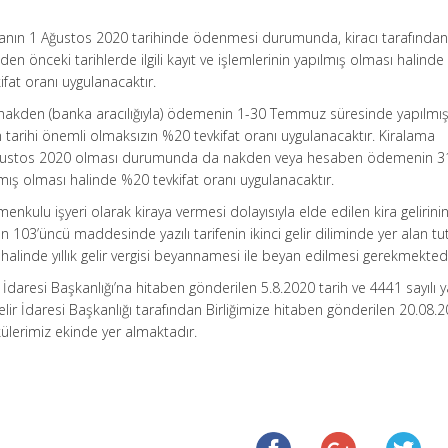
ranın 1 Ağustos 2020 tarihinde ödenmesi durumunda, kiracı tarafından
 önceki tarihlerde ilgili kayıt ve işlemlerinin yapılmış olması halinde
fat oranı uygulanacaktır.
e nakden (banka aracılığıyla) ödemenin 1-30 Temmuz süresinde yapılmı
rihi önemli olmaksızın %20 tevkifat oranı uygulanacaktır. Kiralama
ustos 2020 olması durumunda da nakden veya hesaben ödemenin 3
ış olması halinde %20 tevkifat oranı uygulanacaktır.
enkulu işyeri olarak kiraya vermesi dolayısıyla elde edilen kira gelirini
un 103’üncü maddesinde yazılı tarifenin ikinci gelir diliminde yer alan tu
ı halinde yıllık gelir vergisi beyannamesi ile beyan edilmesi gerekmektedi
 İdaresi Başkanlığı’na hitaben gönderilen 5.8.2020 tarih ve 4441 sayılı 
elir İdaresi Başkanlığı tarafından Birliğimize hitaben gönderilen 20.08.
rkülerimiz ekinde yer almaktadır.