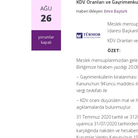
KDV Oranları ve Gayrimenkul
AĞU
Haberi Ekleyen:
Emre Baştürk
26
Meslek mensupla
İdaresi Başkanlı
KDV
yorumlar
KDV Oranları ve
Oranları
kapalı
ve
ÖZET:
Gayrimenkul
Kiralamalarında
Meslek mensuplarımızdan gelen s
Tevkifat
Birliğimize hitaben yazdığı 20.0
Oranlarına
İlişkin
− Gayrimenkullerin kiralanması
GİB
Kanunu’nun 94’üncü maddesi ile
Açıklamaları
için
vergi tevkifatı ile
− KDV oranı düşürülen mal ve h
açıklamalarda bulunmuştur.
31 Temmuz 2020 tarihli ve 312
uyarınca 31/07/2020 tarihinde
karşılığında nakden ve hesaben
Kurumlar Vergisi Kanunu’nun 15