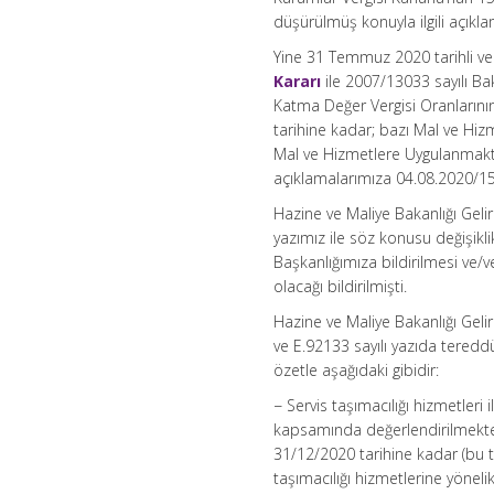
düşürülmüş konuyla ilgili açıkla
Yine 31 Temmuz 2020 tarihli v
Kararı
ile 2007/13033 sayılı Ba
Katma Değer Vergisi Oranlarını
tarihine kadar; bazı Mal ve Hi
Mal ve Hizmetlere Uygulanmakta 
açıklamalarımıza 04.08.2020/159 
Hazine ve Maliye Bakanlığı Gelir
yazımız ile söz konusu değişikli
Başkanlığımıza bildirilmesi ve/
olacağı bildirilmişti.
Hazine ve Maliye Bakanlığı Gelir
ve E.92133 sayılı yazıda tereddü
özetle aşağıdaki gibidir:
− Servis taşımacılığı hizmetleri 
kapsamında değerlendirilmekte 
31/12/2020 tarihine kadar (bu
taşımacılığı hizmetlerine yönel