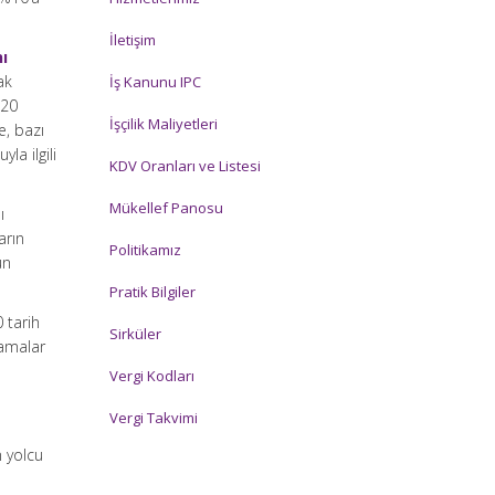
İletişim
ı
ak
İş Kanunu IPC
020
İşçilik Maliyetleri
e, bazı
la ilgili
KDV Oranları ve Listesi
Mükellef Panosu
ı
arın
Politikamız
un
Pratik Bilgiler
 tarih
Sirküler
lamalar
Vergi Kodları
Vergi Takvimi
 yolcu