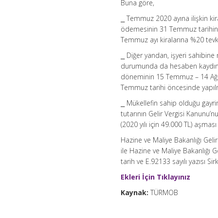
Buna göre,
⎯ Temmuz 2020 ayına ilişkin ki
ödemesinin 31 Temmuz tarihinden
Temmuz ayı kiralarına %20 tevki
⎯ Diğer yandan, işyeri sahibin
durumunda da hesaben kaydın ta
döneminin 15 Temmuz – 14 Ağ
Temmuz tarihi öncesinde yapılm
⎯ Mükellefin sahip olduğu gayrim
tutarının Gelir Vergisi Kanunu’n
(2020 yılı için 49.000 TL) aşmas
Hazine ve Maliye Bakanlığı Gelir
ile Hazine ve Maliye Bakanlığı G
tarih ve E.92133 sayılı yazısı Si
Ekleri İçin Tıklayınız
Kaynak:
TÜRMOB