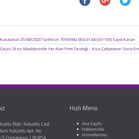
ulunun 25/08/2020 Tarihli ve 75935942-050.01.04-[01/103] Sayılı Kararı
Geçici 26 ncı Maddesinde Yer Alan Prim Desteği – Kısa Çalışmanın Sona E
iz
Hızlı Menü
Ana Sayfa
kürtlü Mah. Kükürtlü Cad.
Hakkımızda
lum Kükürtlü Apt. No
Hizmetlerimiz
/3 Osmangazi | BURSA