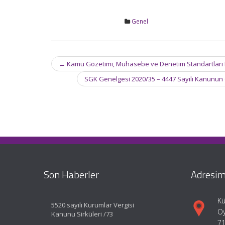
Genel
Post
←
Kamu Gözetimi, Muhasebe ve Denetim Standartları Kur
navigation
SGK Genelgesi 2020/35 – 4447 Sayılı Kanunun 
Son Haberler
Adresim
Kü
5520 sayılı Kurumlar Vergisi
Oy
Kanunu Sirküleri /73
71