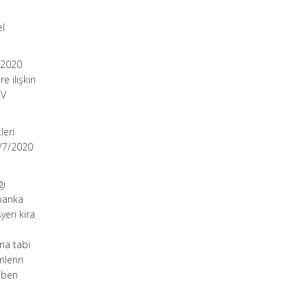
el
z 2020
e ilişkin
DV
leri
1/7/2020
ğı
banka
yeri kira
n
na tabi
mlerin
aben