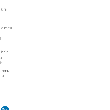
 kira
ş olması
1
n brüt
tarı
r.
yazımız
2020