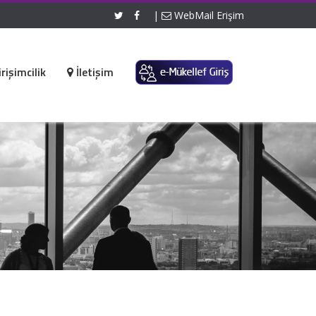
|
WebMail Erişim
rişimcilik
İletişim