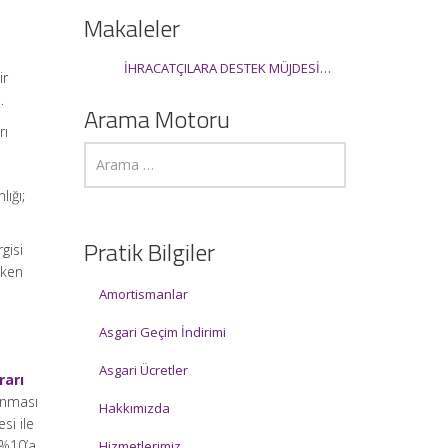
Makaleler
İHRACATÇILARA DESTEK MÜJDESİ…
ir
…
Arama Motoru
rı
ığı;
Pratik Bilgiler
gisi
eken
Amortismanlar
Asgari Geçim İndirimi
Asgari Ücretler
rarı
anması
Hakkımızda
si ile
 %10’a
Hizmetlerimiz