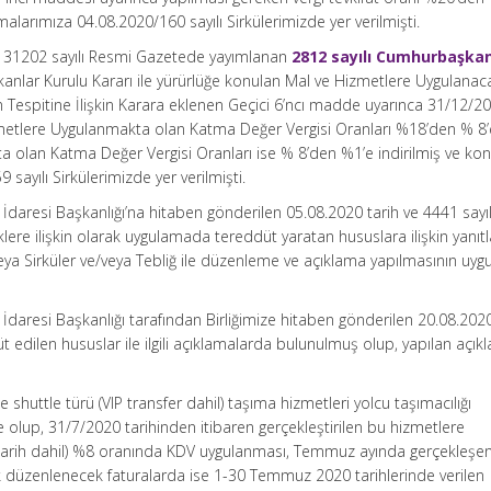
malarımıza 04.08.2020/160 sayılı Sirkülerimizde yer verilmişti.
e 31202 sayılı Resmi Gazetede yayımlanan
2812 sayılı Cumhurbaşkan
kanlar Kurulu Kararı ile yürürlüğe konulan Mal ve Hizmetlere Uygulanac
n Tespitine İlişkin Karara eklenen Geçici 6’ncı madde uyarınca 31/12/2
zmetlere Uygulanmakta olan Katma Değer Vergisi Oranları %18’den % 8’
olan Katma Değer Vergisi Oranları ise % 8’den %1’e indirilmiş ve konuy
sayılı Sirkülerimizde yer verilmişti.
 İdaresi Başkanlığı’na hitaben gönderilen 05.08.2020 tarih ve 4441 sayıl
klere ilişkin olarak uygulamada tereddüt yaratan hususlara ilişkin yanıtl
veya Sirküler ve/veya Tebliğ ile düzenleme ve açıklama yapılmasının uyg
 İdaresi Başkanlığı tarafından Birliğimize hitaben gönderilen 20.08.2020
t edilen hususlar ile ilgili açıklamalarda bulunulmuş olup, yapılan açık
ile shuttle türü (VIP transfer dahil) taşıma hizmetleri yolcu taşımacılığı
olup, 31/7/2020 tarihinden itibaren gerçekleştirilen bu hizmetlere
 tarih dahil) %8 oranında KDV uygulanması, Temmuz ayında gerçekleşen
ik düzenlenecek faturalarda ise 1-30 Temmuz 2020 tarihlerinde verilen