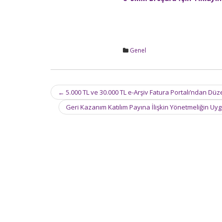
Genel
Post
←
5.000 TL ve 30.000 TL e-Arşiv Fatura Portalı’ndan D
navigation
Geri Kazanım Katılım Payına İlişkin Yönetmeliğin Uy