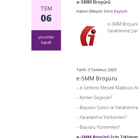
e-SMM Broşürü
TEM
Haberi Ekleyen:
Emre Baştürk
06
e-SMM Broşürü 
Yararlanma Şart
e-
yorumlar
SMM
kapalı
Broşürü
için
Tarih: 3 Temmuz 2020
e-SMM Broşürü
– e-Serbest Meslek Makbuzu N
– Kimler Geçecek?
– Başvuru Süresi ve Yararlanma 
– Yararlanma Yöntemleri?
– Başvuru Yöntemleri?
e-SMM Broşürü İçin Tıklayın