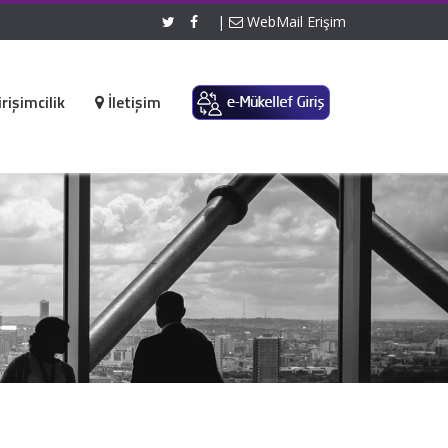
|
WebMail Erişim
rişimcilik
İletişim