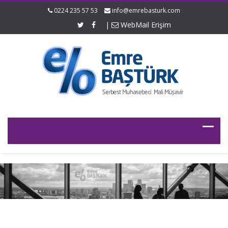
0224 235 57 53
info@emrebasturk.com
|
WebMail Erişim