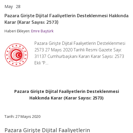
May
28
Pazara
yorumlar kapalı
Girişte
Pazara Girişte Dijital Faaliyetlerin Desteklenmesi Hakkında
Dijital
Karar (Karar Sayısı: 2573)
Faaliyetlerin
Desteklenmesi
Haberi Ekleyen:
Emre Baştürk
Hakkında
Karar
(Karar
Pazara Girişte Dijital Faaliyetlerin Desteklenmesi
Sayısı:
2573 27 Mayıs 2020 Tarihli Resmi Gazete Sayı:
2573)
31137 Cumhurbaşkanı Kararı Karar Sayısı: 2573
için
Ekli “P…
Pazara Girişte Dijital Faaliyetlerin Desteklenmesi
Hakkında Karar (Karar Sayısı: 2573)
Tarih: 27 Mayıs 2020
Pazara Girişte Dijital Faaliyetlerin