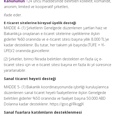
Kanununun
124 üncü maddesinde belirtilen kollektif, komandit,
anonim, limited ve kooperatif şirketleri,
ifade eder.
E-ticaret sitelerine bireysel üyelik desteği
MADDE 4- (1) Şirketlerin Genelgede düzenlenen şartları haiz ve
Bakanlıkça onaylanan e-ticaret sitelerine üyeliklerine ilişkin
giderler %60 oranında ve e
–
ticaret sitesi başına yıllık 8.000 TL’ye
kadar desteklenir. Bu tutar, her takvim yılı başında (TÜFE + Yİ-
ÜFE)/2 oranında güncellenir.
(2) Şirketler, birinci fıkrada belirtilen destekten en fazla üç e-
ticaret sitesi için ve e-ticaret sitesi başına en fazla iki yıl süresince
yararlanabilir.
Sanal ticaret heyeti desteği
MADDE 5- (1) Bakanlık koordinasyonunda işbirliği kuruluşlarınca
düzenlenen sanal ticaret heyeti faaliyetlerine ilişkin Genelgede
belirtilen giderler %50 oranında ve faaliyet başına 50.000 ABD
Dolarına kadar desteklenir. https://goo.gl/RkqgJX
Sanal fuarlara katılımların desteklenmesi