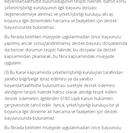
beyanda/taahhütte bulunulduğunun tespiti halinde, bahse konu
şirketin/işbirliği kuruluşunun ilgili başvuru dosyası
değerlendirmeye alınmaz ve şirket/işbirliği kuruluşu altı ay
boyunca ilgili dönemdeki harcama ve faaliyetleri için destek
başvurusunda bulunamaz.
Bu fıkrada belirtilen müeyyide uygulanmadan önce başvurusu
yapılmış ancak sonuçlandırılmamış destek başvuru dosyalarında
da benzer durumun tespiti halinde, bu dosyalar da destek
kapsamından çıkarılarak, bu fıkra kapsamındaki müeyyide
uygulanır.
(3) Bu Karar kapsamında şirketler/işbirliği kuruluşları tarafından
yanıltıcı bilgi/belge ibraz edilmesi ya da yanıltıcı
beyanda/taahhütte bulunulması suretiyle destek ödemesi
alındığının tespiti halinde haksız olarak alındığı tespit edilen
destek ödemeleri, ilgililerden 6183 sayılı Kanun hükümleri
çerçevesinde tahsil edilir. Ayrıca, şirket/işbirliği kuruluşu bir yıl
boyunca ilgili döneme ait harcama ve faaliyetleri için destek
başvurusunda bulunamaz.
Bu fıkrada belirtilen müeyyide uygulanmadan önce başvurusu