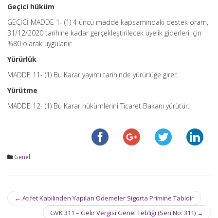
Geçici hüküm
GEÇİCİ MADDE 1- (1) 4 üncü madde kapsamındaki destek oram,
31/12/2020 tarihine kadar gerçekleştirilecek üyelik giderleri için
%80 olarak uygulanır.
Yürürlük
MADDE 11- (1) Bu Karar yayımı tarihinde yürürlüğe girer.
Yürütme
MADDE 12- (1) Bu Karar hükümlerini Ticaret Bakanı yürütür.
Genel
Post
←
Atıfet Kabilinden Yapılan Ödemeler Sigorta Primine Tabidir
navigation
GVK 311 – Gelir Vergisi Genel Tebliği (Seri No: 311)
→