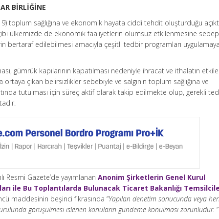
AR BİRLİĞİNE
9) toplum sağlığına ve ekonomik hayata ciddi tehdit oluşturduğu açıktı
gibi ülkemizde de ekonomik faaliyetlerin olumsuz etkilenmesine sebe
n bertaraf edilebilmesi amacıyla çeşitli tedbir programları uygulamay
ası, gümrük kapılarının kapatılması nedeniyle ihracat ve ithalatın etkil
ortaya çıkan belirsizlikler sebebiyle ve salgının toplum sağlığına ve
tında tutulması için süreç aktif olarak takip edilmekte olup, gerekli ted
tadır.
yılı Resmi Gazete’de yayımlanan
Anonim Şirketlerin Genel Kurul
ları ile Bu Toplantılarda Bulunacak Ticaret Bakanlığı Temsilcile
cü maddesinin beşinci fıkrasında “
Yapılan denetim sonucunda veya her
l kurulunda görüşülmesi islenen konuların gündeme konulması zorunludur.
”