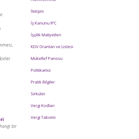
İletişim
r.
p
İş Kanunu IPC
a
İşçilik Maliyetleri
enmesi,
KDV Oranları ve Listesi
birler
Mükellef Panosu
Politikamız
Pratik Bilgiler
Sirküler
Vergi Kodları
Vergi Takvimi
ri
hangi bir