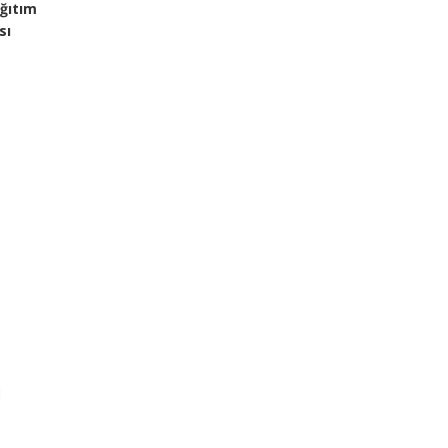
ağıtım
sı