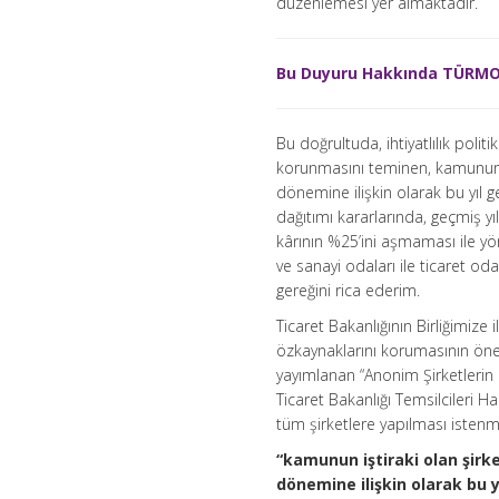
düzenlemesi yer almaktadır.
Bu Duyuru Hakkında TÜRMOB 
Bu doğrultuda, ihtiyatlılık poli
korunmasını teminen, kamunun iş
dönemine ilişkin olarak bu yıl g
dağıtımı kararlarında, geçmiş y
kârının %25’ini aşmaması ile yö
ve sanayi odaları ile ticaret od
gereğini rica ederim.
Ticaret Bakanlığının Birliğimize 
özkaynaklarını korumasının öne
yayımlanan “Anonim Şirketlerin 
Ticaret Bakanlığı Temsilcileri 
tüm şirketlere yapılması istenm
“kamunun iştiraki olan şirke
dönemine ilişkin olarak bu 