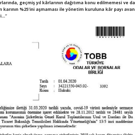
arlarında, geçmiş yıl kârlarının dağıtıma konu edilmemesi ve d
em karının %25’ini aşmaması ile yönetim kuruluna kâr payı avan
si…”