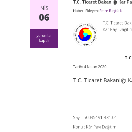
T.C. Ticaret Bakanlığı Kar P
NIS
Haberi Ekleyen:
Emre Baştürk
06
T.C. Ticaret Ba
Kâr Payı Dağıt
T.C.
yorumlar
Ticaret
kapalı
Bakanlığı
Kar
Payı
T.C
Dağıtımı
Duyurusu
Tarih: 4 Nisan 2020
için
T.C. Ticaret Bakanlığı 
Sayı : 50035491-431.04
Konu : Kâr Payı Dağıtımı