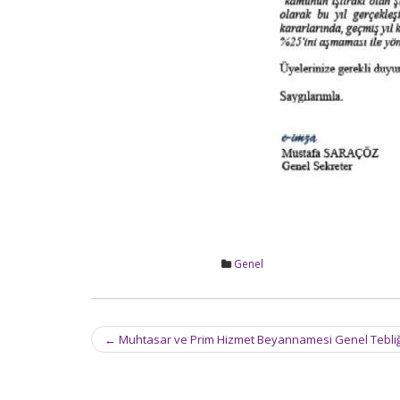
Genel
Post
←
Muhtasar ve Prim Hizmet Beyannamesi Genel Tebliği (S
navigation