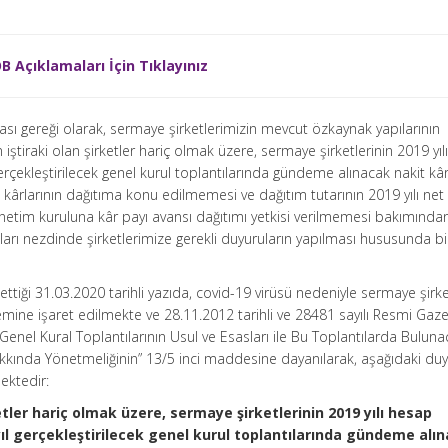
Açıklamaları İçin Tıklayınız
tikası gereği olarak, sermaye şirketlerimizin mevcut özkaynak yapılarının
tiraki olan şirketler hariç olmak üzere, sermaye şirketlerinin 2019 yıl
erçekleştirilecek genel kurul toplantılarında gündeme alınacak nakit kâ
ıl kârlarının dağıtıma konu edilmemesi ve dağıtım tutarının 2019 yılı n
netim kuruluna kâr payı avansı dağıtımı yetkisi verilmemesi bakımından
aları nezdinde şirketlerimize gerekli duyuruların yapılması hususunda bil
ilettiği 31.03.2020 tarihli yazıda, covid-19 virüsü nedeniyle sermaye şirke
mine işaret edilmekte ve 28.11.2012 tarihli ve 28481 sayılı Resmi Gaz
Genel Kural Toplantılarının Usul ve Esasları ile Bu Toplantılarda Bulun
Hakkında Yönetmeliğinin” 13/5 inci maddesine dayanılarak, aşağıdaki d
ektedir:
tler hariç olmak üzere, sermaye şirketlerinin 2019 yılı hesap
yıl gerçekleştirilecek genel kurul toplantılarında gündeme alı