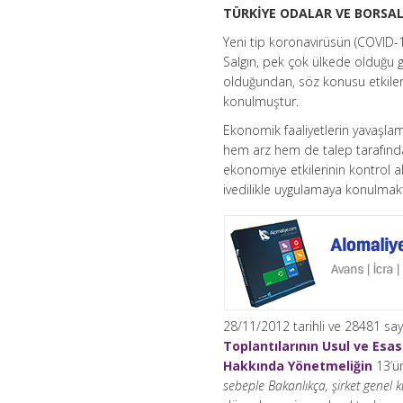
TÜRKİYE ODALAR VE BORSAL
Yeni tip koronavirüsün (COVID-1
Salgın, pek çok ülkede olduğu 
olduğundan, söz konusu etkileri
konulmuştur.
Ekonomik faaliyetlerin yavaşlam
hem arz hem de talep tarafında 
ekonomiye etkilerinin kontrol al
ivedilikle uygulamaya konulmak
28/11/2012 tarihli ve 28481 sa
Toplantılarının Usul ve Esas
Hakkında Yönetmeliğin
13’ün
sebeple Bakanlıkça, şirket gene