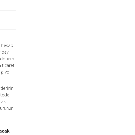
ı hesap
r payı
et dönem
 ticaret
gi ve
tlerinin
etede
acak
uyurunun
nacak