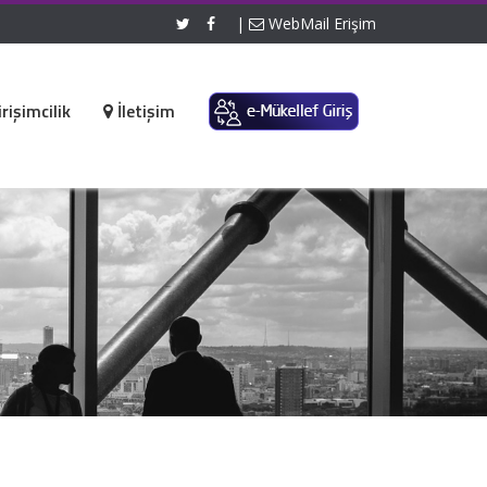
|
WebMail Erişim
rişimcilik
İletişim