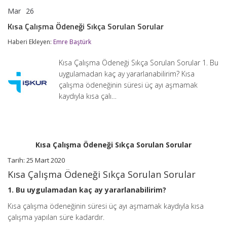
Mar
26
Kısa
yorumlar kapalı
Çalışma
Kısa Çalışma Ödeneği Sıkça Sorulan Sorular
Ödeneği
Sıkça
Haberi Ekleyen:
Emre Baştürk
Sorulan
Sorular
Kısa Çalışma Ödeneği Sıkça Sorulan Sorular 1. Bu
için
uygulamadan kaç ay yararlanabilirim? Kısa
çalışma ödeneğinin süresi üç ayı aşmamak
kaydıyla kısa çalı…
Kısa Çalışma Ödeneği Sıkça Sorulan Sorular
Tarih: 25 Mart 2020
Kısa Çalışma Ödeneği Sıkça Sorulan Sorular
1. Bu uygulamadan kaç ay yararlanabilirim?
Kısa çalışma ödeneğinin süresi üç ayı aşmamak kaydıyla kısa
çalışma yapılan süre kadardır.