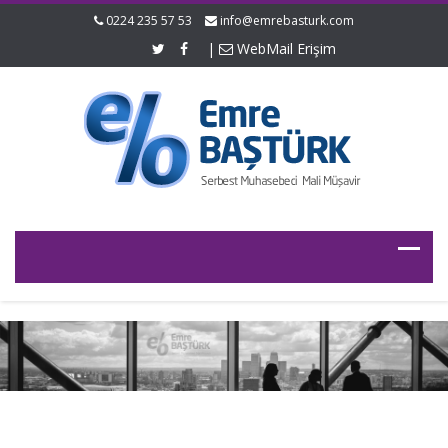
0224 235 57 53
info@emrebasturk.com
|
WebMail Erişim