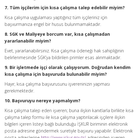
7. Tüm işçilerim için kısa çalışma talep edebilir miyim?
Kısa çalışma uygulaması yaptığınız tüm işçileriniz için
başvurmanıza engel bir husus bulunmamaktadır.
8. SGK ve Maliyeye borcum var, kısa çalışmadan
yararlanabilir miyim?
Evet, yararlanabilirsiniz. Kısa çalışma ödeneği hak sahipliğinin
belirlenmesinde SGK’ya bildirilen primler esas alınmaktadır.
9. Bir işletmede işçi olarak çalışıyorum. Doğrudan kendim
kısa çalışma için başvuruda bulunabilir miyim?
Hayır, kısa çalışma başvurusunu işvereninizin yapması
gerekmektedir.
10. Başvuruyu nereye yapmalıyım?
Kısa çalışma talep eden işveren; buna ilişkin kanıtlarla birlikte kısa
çalışma talep formu ile kısa çalışma yaptırılacak işçilere ilişkin
bilgileri içeren listeyi bağlı bulunduğu İŞKUR biriminin elektronik
posta adresine göndermek suretiyle başvuru yapabilir. Elektronik
posta adreslerine
http://www.iskur.gov.tr/
adresinden işveren