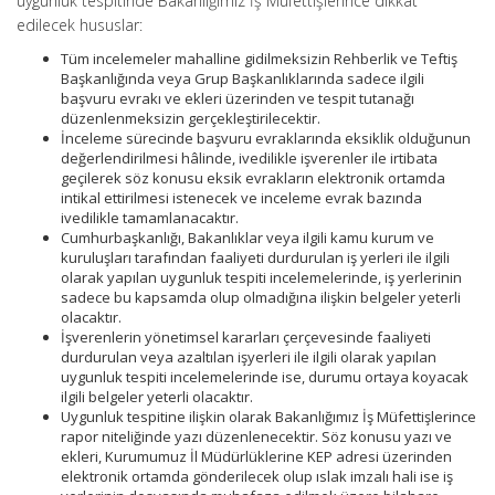
uygunluk tespitinde Bakanlığımız İş Müfettişlerince dikkat
edilecek hususlar:
Tüm incelemeler mahalline gidilmeksizin Rehberlik ve Teftiş
Başkanlığında veya Grup Başkanlıklarında sadece ilgili
başvuru evrakı ve ekleri üzerinden ve tespit tutanağı
düzenlenmeksizin gerçekleştirilecektir.
İnceleme sürecinde başvuru evraklarında eksiklik olduğunun
değerlendirilmesi hâlinde, ivedilikle işverenler ile irtibata
geçilerek söz konusu eksik evrakların elektronik ortamda
intikal ettirilmesi istenecek ve inceleme evrak bazında
ivedilikle tamamlanacaktır.
Cumhurbaşkanlığı, Bakanlıklar veya ilgili kamu kurum ve
kuruluşları tarafından faaliyeti durdurulan iş yerleri ile ilgili
olarak yapılan uygunluk tespiti incelemelerinde, iş yerlerinin
sadece bu kapsamda olup olmadığına ilişkin belgeler yeterli
olacaktır.
İşverenlerin yönetimsel kararları çerçevesinde faaliyeti
durdurulan veya azaltılan işyerleri ile ilgili olarak yapılan
uygunluk tespiti incelemelerinde ise, durumu ortaya koyacak
ilgili belgeler yeterli olacaktır.
Uygunluk tespitine ilişkin olarak Bakanlığımız İş Müfettişlerince
rapor niteliğinde yazı düzenlenecektir. Söz konusu yazı ve
ekleri, Kurumumuz İl Müdürlüklerine KEP adresi üzerinden
elektronik ortamda gönderilecek olup ıslak imzalı hali ise iş