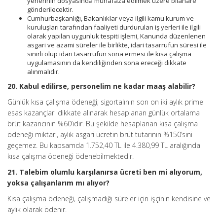
yerlerinin dosyasında muhafaza edilmek üzere bilahare
gönderilecektir.
Cumhurbaşkanlığı, Bakanlıklar veya ilgili kamu kurum ve
kuruluşları tarafından faaliyeti durdurulan iş yerleri ile ilgili
olarak yapılan uygunluk tespiti işlemi, Kanunda düzenlenen
asgari ve azami süreler ile birlikte, idari tasarrufun süresi ile
sınırlı olup idari tasarrufun sona ermesi ile kısa çalışma
uygulamasının da kendiliğinden sona ereceği dikkate
alınmalıdır.
20. Kabul edilirse, personelim ne kadar maaş alabilir?
Günlük kısa çalışma ödeneği; sigortalının son on iki aylık prime
esas kazançları dikkate alınarak hesaplanan günlük ortalama
brüt kazancının %60’ıdır. Bu şekilde hesaplanan kısa çalışma
ödeneği miktarı, aylık asgari ücretin brüt tutarının %150’sini
geçemez. Bu kapsamda 1.752,40 TL ile 4.380,99 TL aralığında
kısa çalışma ödeneği ödenebilmektedir.
21. Talebim olumlu karşılanırsa ücreti ben mi alıyorum,
yoksa çalışanlarım mı alıyor?
Kısa çalışma ödeneği, çalışmadığı süreler için işçinin kendisine ve
aylık olarak ödenir.