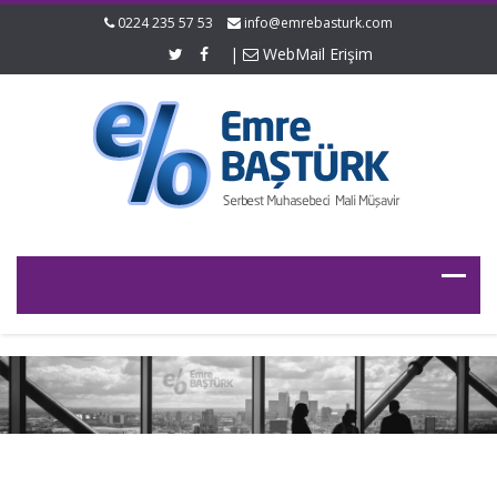
0224 235 57 53
info@emrebasturk.com
|
WebMail Erişim