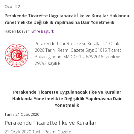
Oca
22
Perakende
yorumlar kapalı
Ticarette
Perakende Ticarette Uygulanacak İlke ve Kurallar Hakkında
Uygulanacak
Yönetmelikte Değişiklik Yapılmasına Dair Yönetmelik
İlke
ve
Haberi Ekleyen:
Emre Baştürk
Kurallar
Hakkında
Yönetmelikte
Perakende Ticarette İlke ve Kurallar 21 Ocak
Değişiklik
2020 Tarihli Resmi Gazete Sayı: 31015 Ticaret
Yapılmasına
Bakanlığından: MADDE 1 – 6/8/2016 tarihli ve
Dair
Yönetmelik
29793 sayılı R…
için
Perakende Ticarette Uygulanacak İlke ve Kurallar
Hakkında Yönetmelikte Değişiklik Yapılmasına Dair
Yönetmelik
Tarih: 21 Ocak 2020
Perakende Ticarette İlke ve Kurallar
21 Ocak 2020 Tarihli Resmi Gazete