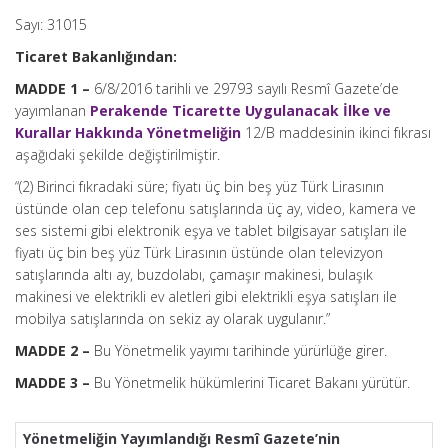
Sayı: 31015
Ticaret Bakanlığından:
MADDE 1 –
6/8/2016 tarihli ve 29793 sayılı Resmî Gazete’de
yayımlanan
Perakende Ticarette Uygulanacak İlke ve
Kurallar Hakkında Yönetmeliğin
12/B maddesinin ikinci fıkrası
aşağıdaki şekilde değiştirilmiştir.
“(2) Birinci fıkradaki süre; fiyatı üç bin beş yüz Türk Lirasının
üstünde olan cep telefonu satışlarında üç ay, video, kamera ve
ses sistemi gibi elektronik eşya ve tablet bilgisayar satışları ile
fiyatı üç bin beş yüz Türk Lirasının üstünde olan televizyon
satışlarında altı ay, buzdolabı, çamaşır makinesi, bulaşık
makinesi ve elektrikli ev aletleri gibi elektrikli eşya satışları ile
mobilya satışlarında on sekiz ay olarak uygulanır.”
MADDE 2 –
Bu Yönetmelik yayımı tarihinde yürürlüğe girer.
MADDE 3 –
Bu Yönetmelik hükümlerini Ticaret Bakanı yürütür.
Yönetmeliğin Yayımlandığı Resmî Gazete’nin