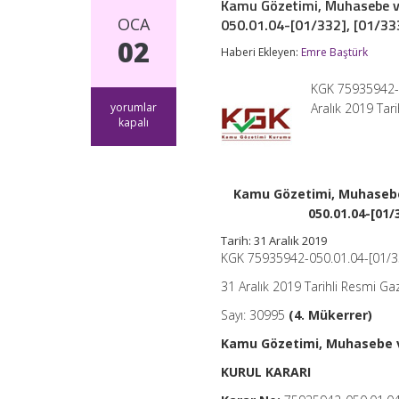
Kamu Gözetimi, Muhasebe v
OCA
050.01.04-[01/332], [01/333]
02
Haberi Ekleyen:
Emre Baştürk
KGK 75935942-05
Kamu
yorumlar
Aralık 2019 Tar
Gözetimi,
kapalı
Muhasebe
ve
Denetim
Standartları
Kamu Gözetimi, Muhasebe 
Kurulunun
26/12/2019
050.01.04-[01/3
Tarihli
Tarih: 31 Aralık 2019
ve
KGK 75935942-050.01.04-[01/332]
75935942-
050.01.04-
31 Aralık 2019 Tarihli Resmi Ga
[01/332],
[01/333],
Sayı: 30995
(4. Mükerrer)
[01/334],
[01/335]
Kamu Gözetimi, Muhasebe v
ve
[01/336]
KURUL KARARI
Sayılı
Kararları