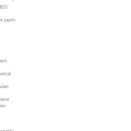
 BDS
e yayımı
arın
inansal
nulan
lenir.
dan
 sorumlu