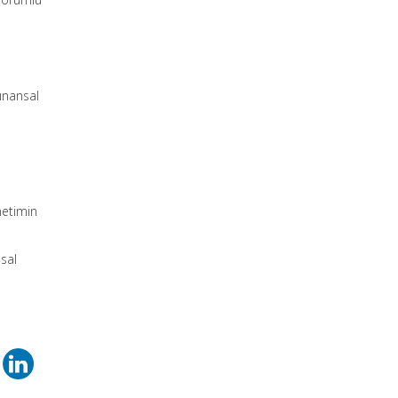
fınansal
netimin
sal