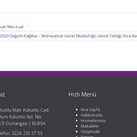
Çıkan Mevzuat
2020 Değerli Kağıtlar – Muhasebat Genel Müdürlüğü Genel Tebliği (Sıra No
iz
Hızlı Menü
Ana Sayfa
kürtlü Mah. Kükürtlü Cad.
Hakkımızda
lum Kükürtlü Apt. No
Hizmetlerimiz
/3 Osmangazi | BURSA
Makaleler
Girişimcilik
lefon: 0224 235 57 53
İletişim