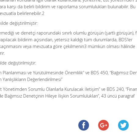
lara karşı da belirli bildirim ve raporlama sorumlulukları bulunabilir. Bu
vzuatla belirlenebilir.2
lde değiştirilmiştir:
mediği ve denetçi raporundaki sınırlı olumlu görüşün (şartlı görüşün), 
 yapılacak bildirim açısından, yetersiz kaldığı tüm durumlarda, BDS’ler
 kaçınmasını veya mevzuata göre çekilmenin3 mümkün olması hâlinde
ir.
lde değiştirilmiştir:
n Planlanması ve Yürütülmesinde Önemlilik” ve BDS 450, “Bağımsız De
 Yanlışlıkların Değerlendirilmesi”
st Yönetimden Sorumlu Olanlarla Kurulacak İletişim” ve BDS 240, “Finan
 Bağımsız Denetçinin Hileye İlişkin Sorumlulukları”, 43 üncü paragraf