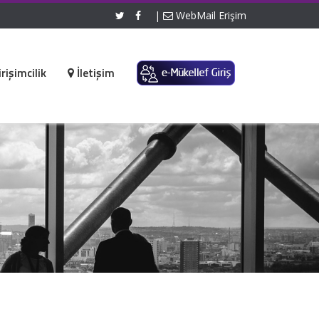
|
WebMail Erişim
rişimcilik
İletişim