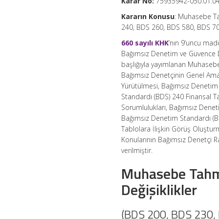
Karar No:
75935942-050.01.04-[
için
Kararın Konusu
: Muhasebe Ta
240, BDS 260, BDS 580, BDS 7
660 sayılı KHK
’nın 9‘uncu mad
Bağımsız Denetim ve Güvence De
başlığıyla yayımlanan Muhaseb
Bağımsız Denetçinin Genel Ama
Yürütülmesi, Bağımsız Denetim
Standardı (BDS) 240 Finansal T
Sorumlulukları, Bağımsız Denet
Bağımsız Denetim Standardı (BD
Tablolara İlişkin Görüş Oluştu
Konularının Bağımsız Denetçi R
verilmiştir.
Muhasebe Tahmi
Değişiklikler
(BDS 200, BDS 230,