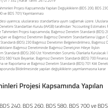
 01 / 332 ] Karar Tarihi: 26.12.2019
hminleri Projesi Kapsamında Yapılan Değişikliklerin (BDS 200, BDS 23
00 ve BDS 701) Yayımlanması
desi uyarınca; uluslararası standartlara uyum sağlamak üzere. Uluslara
netimi Standartları Kurulu (IAASB) tarafından “Accounting Estimates P
e Tahminleri Projesi kapsamında; Bağımsız Denetim Standardı (BDS) 2
çları ve Bağımsız Denetimin Bağımsız Denetim Standartlarına Uygun 
 Standardı (BDS) 230 Bağımsız Denetimin Belgelendirilmesi, Bağımsız
abloların Bağımsız Denetiminde Bağımsız Denetçinin Hileye İlişkin
im Standardı (BDS) 260 Üst Yönetimden Sorumlu Olanlarla Kurulacak İl
S) 580 Yazılı Beyanlar, Bağımsız Denetim Standardı (BDS) 700 Finansa
rma ve Raporlama ve Bağımsız Denetim Standardı (BDS) 701 Kilit Dene
aporunda Bildirilmesinde yapılan değişikliklerin yayımlanmasına karar
nleri Projesi Kapsamında Yapılan
 BDS 240, BDS 260, BDS 580, BDS 700 ve BDS