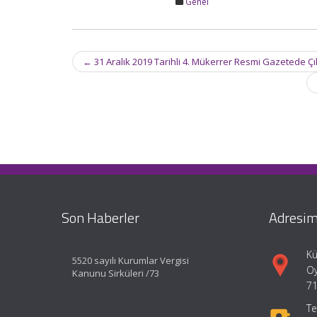
Genel
Post
←
31 Aralık 2019 Tarihli 4. Mükerrer Resmi Gazetede 
navigation
Son Haberler
Adresim
Kü
5520 sayılı Kurumlar Vergisi
Oy
Kanunu Sirküleri /73
71
Te