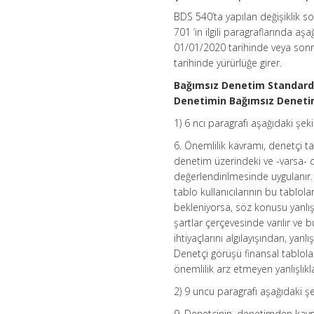
BDS 540’ta yapılan değişiklik
701 ‘in ilgili paragraflarında aşa
01/01/2020 tarihinde veya son
tarihinde yürürlüğe girer.
Bağımsız Denetim Standardı
Denetimin Bağımsız Denetim
1) 6 ncı paragrafı aşağıdaki şekil
6. Önemlilik kavramı, denetçi ta
denetim üzerindeki ve -varsa- dü
değerlendirilmesinde uygulanır. 
tablo kullanıcılarının bu tablo
bekleniyorsa, söz konusu yanlışlı
şartlar çerçevesinde varılır ve bu
ihtiyaçlarını algılayışından, yan
Denetçi görüşü finansal tablolar
önemlilik arz etmeyen yanlışlık
2) 9 uncu paragrafı aşağıdaki şek
9. Denetçinin, denetimden kayna