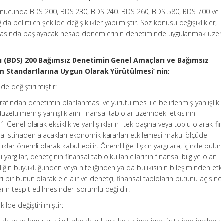
 sonucunda BDS 200, BDS 230, BDS 240. BDS 260, BDS 580, BDS 700 ve
ğıda belirtilen şekilde değişiklikler yapılmıştır. Söz konusu değişiklikler,
rasında başlayacak hesap dönemlerinin denetiminde uygulanmak üzer
 (BDS) 200 Bağımsız Denetimin Genel Amaçları ve Bağımsız
 Standartlarına Uygun Olarak Yürütülmesi’ nin;
de değiştirilmiştir:
rafından denetimin planlanması ve yürütülmesi ile belirlenmiş yanlışlıkl
zeltilmemiş yanlışlıkların fınansal tablolar üzerindeki etkisinin
1 Genel olarak eksiklik ve yanlışlıkların -tek başına veya toplu olarak-f
lara istinaden alacakları ekonomik kararları etkilemesi makul ölçüde
klar önemli olarak kabul edilir. Önemliliğe ilişkin yargılara, içinde bulu
 yargılar, denetçinin finansal tablo kullanıcılarının fınansal bilgiye olan
lışlığın büyüklüğünden veya niteliğinden ya da bu ikisinin bileşiminden etki
ı bir bütün olarak ele alır ve denetçi, finansal tabloların bütünü açısın
ların tespit edilmesinden sorumlu değildir.
ilde değiştirilmiştir:
klanan konularla ilgili olarak kullanıcılara, yönetime, üst yönetimden