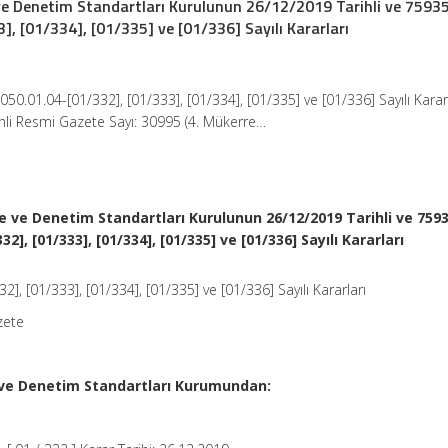
e Denetim Standartları Kurulunun 26/12/2019 Tarihli ve 7593
, [01/334], [01/335] ve [01/336] Sayılı Kararları
0.01.04-[01/332], [01/333], [01/334], [01/335] ve [01/336] Sayılı Karar
ihli Resmi Gazete Sayı: 30995 (4. Mükerre…
ve Denetim Standartları Kurulunun 26/12/2019 Tarihli ve 759
32], [01/333], [01/334], [01/335] ve [01/336] Sayılı Kararları
, [01/333], [01/334], [01/335] ve [01/336] Sayılı Kararları
zete
e Denetim Standartları Kurumundan: