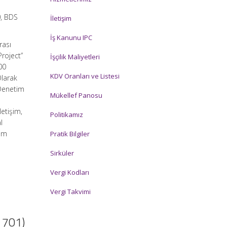
0, BDS
İletişim
İş Kanunu IPC
rası
roject”
İşçilik Maliyetleri
00
KDV Oranları ve Listesi
Olarak
 Denetim
Mükellef Panosu
etişim,
Politikamız
l
tim
Pratik Bilgiler
Sirküler
Vergi Kodları
Vergi Takvimi
 701)