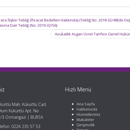
a İlişkin Tebliğ (İhracat Bedelleri Hakkında) (Tebliğ No: 2018-32/48)’de Değ
asına Dair Tebliğ (No: 2019-32/56)
Avukatlık Asgari Ücret Tarifesi Genel Hük
iz
Hızlı Menü
Ana Sayfa
kürtlü Mah. Kükürtlü Cad.
Hakkımızda
lum Kükürtlü Apt. No
Hizmetlerimiz
/3 Osmangazi | BURSA
Makaleler
Girişimcilik
lefon: 0224 235 57 53
İletişim