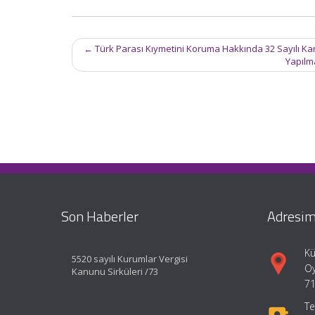
Post
←
Türk Parası Kıymetini Koruma Hakkında 32 Sayılı Karar
navigation
Yapılm
Son Haberler
Adresim
Kü
5520 sayılı Kurumlar Vergisi
Oy
Kanunu Sirküleri /73
71
Te