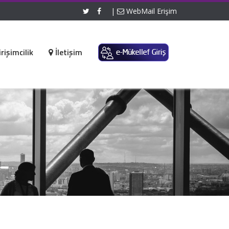
|
WebMail Erişim
rişimcilik
İletişim