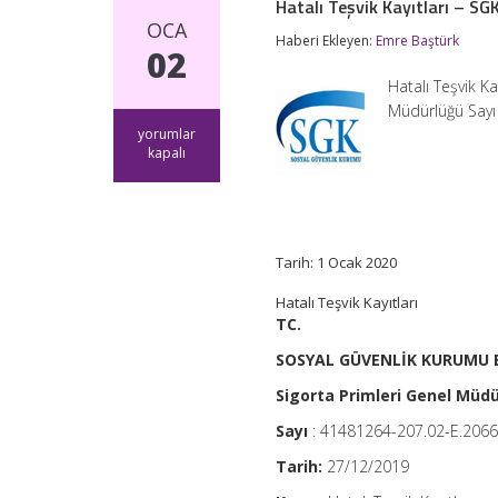
Hatalı Teşvik Kayıtları – SG
OCA
Haberi Ekleyen:
Emre Baştürk
02
Hatalı Teşvik 
Müdürlüğü Sayı
Hatalı
yorumlar
Teşvik
kapalı
Kayıtları
–
SGK
Genel
Yazı
Tarih: 1 Ocak 2020
için
Hatalı Teşvik Kayıtları
TC.
SOSYAL GÜVENLİK KURUMU 
Sigorta Primleri Genel Müd
Sayı
: 41481264-207.02-E.206
Tarih:
27/12/2019