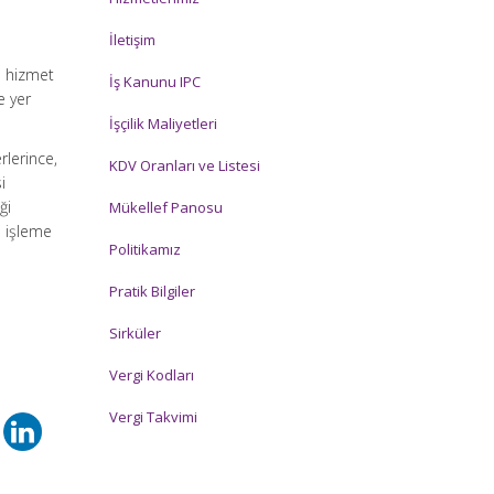
İletişim
e hizmet
İş Kanunu IPC
e yer
İşçilik Maliyetleri
rlerince,
KDV Oranları ve Listesi
i
ği
Mükellef Panosu
e işleme
Politikamız
Pratik Bilgiler
Sirküler
Vergi Kodları
Vergi Takvimi