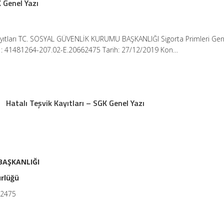
K Genel Yazı
Kayıtları TC. SOSYAL GÜVENLİK KURUMU BAŞKANLIĞI Sigorta Primleri Gen
 : 41481264-207.02-E.20662475 Tarih: 27/12/2019 Kon…
Hatalı Teşvik Kayıtları – SGK Genel Yazı
BAŞKANLIĞI
ürlüğü
62475