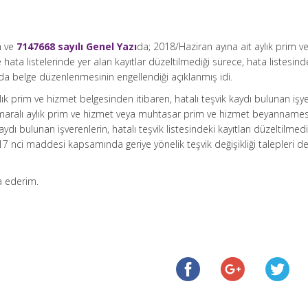
h ve
7147668 sayılı Genel Yazı
da; 2018/Haziran ayına ait aylık prim v
ata listelerinde yer alan kayıtlar düzeltilmediği sürece, hata listesind
da belge düzenlenmesinin engellendiği açıklanmış idi.
ık prim ve hizmet belgesinden itibaren, hatalı teşvik kaydı bulunan işye
numaralı aylık prim ve hizmet veya muhtasar prim ve hizmet beyannames
dı bulunan işverenlerin, hatalı teşvik listesindeki kayıtları düzeltilmedi
7 nci maddesi kapsamında geriye yönelik teşvik değişikliği talepleri d
ca ederim.