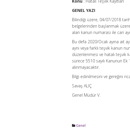
Konu
: Hatalı Teşvik Kayıtları
GENEL YAZI
Bilindiği üzere, 04/07/2018 tari
belgelerinden başlanmak üzere h
alan kanun numarası ile cari ay
Bu defa 2020/Ocak ayına ait ayl
aynı veya farklı teşvik kanun 
düzenlenmesi ve hatalı teşvik kay
sürece 5510 sayılı Kanunun Ek 1
alınmayacaktır.
Bilgi edinilmesini ve gereğini ri
Savaş ALIÇ
Genel Müdür V.
Genel