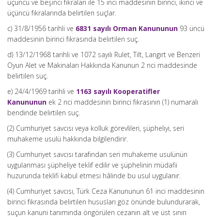
üçüncü ve beşinci fıkraları ile 15 inci maddesinin birinci, ikinci ve
üçüncü fıkralarında belirtilen suçlar.
c) 31/8/1956 tarihli ve
6831 sayılı Orman Kanununun
93 üncü
maddesinin birinci fıkrasında belirtilen suç.
d) 13/12/1968 tarihli ve 1072 sayılı Rulet, Tilt, Langırt ve Benzeri
Oyun Alet ve Makinaları Hakkında Kanunun 2 nci maddesinde
belirtilen suç.
e) 24/4/1969 tarihli ve
1163 sayılı Kooperatifler
Kanununun
ek 2 nci maddesinin birinci fıkrasının (1) numaralı
bendinde belirtilen suç.
(2) Cumhuriyet savcısı veya kolluk görevlileri, şüpheliyi, seri
muhakeme usulü hakkında bilgilendirir.
(3) Cumhuriyet savcısı tarafından seri muhakeme usulünün
uygulanması şüpheliye teklif edilir ve şüphelinin müdafii
huzurunda teklifi kabul etmesi hâlinde bu usul uygulanır.
(4) Cumhuriyet savcısı, Türk Ceza Kanununun 61 inci maddesinin
birinci fıkrasında belirtilen hususları göz önünde bulundurarak,
suçun kanuni tanımında öngörülen cezanın alt ve üst sınırı