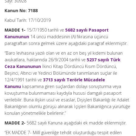
Sayı: 30928
Kanun No: 7188
Kabul Tarih: 17/10/2019
MADDE 1-
15/7/1950 tarihli ve
5682 sayılı Pasaport
Kanununun
14 üncü maddesinin (A) fıkrasına üçüncü
paragraftan sonra gelmek üzere aşağıdaki paragraf eklenmiştir.
“Baro levhasına yazılı olan ve en az on beş yıl kıdemi bulunan
avukatlara, haklarında 26/9/2004 tarihli ve
5237 sayılı Türk
Ceza Kanununun
İkinci Kitap Dördüncü Kısım Dördüncü,
Beşinci, Altıncı ve Yedinci Bölümünde tanımlanan suçlar ile
12/4/1991 tarihli ve
3713 sayılı Terörle Mücadele
Kanunu
kapsamına giren suçlardan dolayı soruşturma veya
kovuşturma bulunmaması kaydıyla hususi damgalı pasaport
verilebilir. Buna ilişkin usul ve esaslar, Dışişleri Bakanlığı ile Adalet
Bakanlığının olumlu görüşü alınarak İçişleri Bakanlığınca yürürlüğe
konulan yönetmelikle belirlenir.”
MADDE 2-
5682 sayılı Kanuna aşağıdaki ek madde eklenmiştir.
“EK MADDE 7- Millî güvenliğe tehdit oluşturduğu tespit edilen