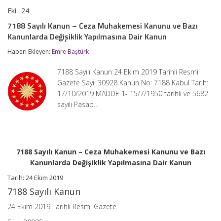
Eki
24
7188
yorumlar kapalı
Sayılı
7188 Sayılı Kanun – Ceza Muhakemesi Kanunu ve Bazı
Kanun
Kanunlarda Değişiklik Yapılmasına Dair Kanun
–
Ceza
Haberi Ekleyen:
Emre Baştürk
Muhakemesi
Kanunu
ve
7188 Sayılı Kanun 24 Ekim 2019 Tarihli Resmi
Bazı
Gazete Sayı: 30928 Kanun No: 7188 Kabul Tarih:
Kanunlarda
17/10/2019 MADDE 1- 15/7/1950 tarihli ve 5682
Değişiklik
Yapılmasına
sayılı Pasap…
Dair
Kanun
için
7188 Sayılı Kanun – Ceza Muhakemesi Kanunu ve Bazı
Kanunlarda Değişiklik Yapılmasına Dair Kanun
Tarih: 24 Ekim 2019
7188 Sayılı Kanun
24 Ekim 2019 Tarihli Resmi Gazete