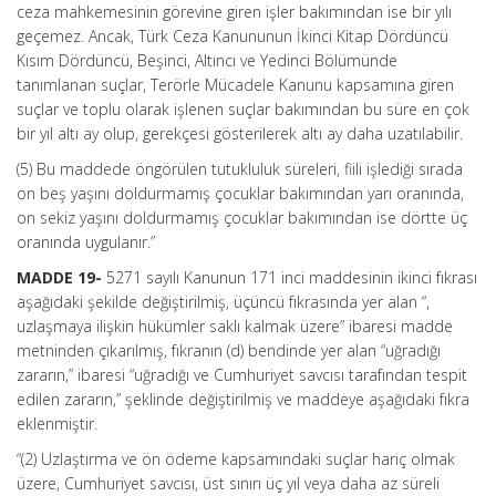
ceza mahkemesinin görevine giren işler bakımından ise bir yılı
geçemez. Ancak, Türk Ceza Kanununun İkinci Kitap Dördüncü
Kısım Dördüncü, Beşinci, Altıncı ve Yedinci Bölümünde
tanımlanan suçlar, Terörle Mücadele Kanunu kapsamına giren
suçlar ve toplu olarak işlenen suçlar bakımından bu süre en çok
bir yıl altı ay olup, gerekçesi gösterilerek altı ay daha uzatılabilir.
(5) Bu maddede öngörülen tutukluluk süreleri, fiili işlediği sırada
on beş yaşını doldurmamış çocuklar bakımından yarı oranında,
on sekiz yaşını doldurmamış çocuklar bakımından ise dörtte üç
oranında uygulanır.”
MADDE 19-
5271 sayılı Kanunun 171 inci maddesinin ikinci fıkrası
aşağıdaki şekilde değiştirilmiş, üçüncü fıkrasında yer alan “,
uzlaşmaya ilişkin hükümler saklı kalmak üzere” ibaresi madde
metninden çıkarılmış, fıkranın (d) bendinde yer alan “uğradığı
zararın,” ibaresi “uğradığı ve Cumhuriyet savcısı tarafından tespit
edilen zararın,” şeklinde değiştirilmiş ve maddeye aşağıdaki fıkra
eklenmiştir.
“(2) Uzlaştırma ve ön ödeme kapsamındaki suçlar hariç olmak
üzere, Cumhuriyet savcısı, üst sınırı üç yıl veya daha az süreli