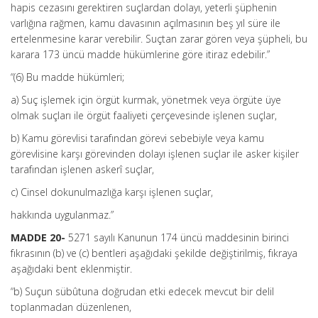
hapis cezasını gerektiren suçlardan dolayı, yeterli şüphenin
varlığına rağmen, kamu davasının açılmasının beş yıl süre ile
ertelenmesine karar verebilir. Suçtan zarar gören veya şüpheli, bu
karara 173 üncü madde hükümlerine göre itiraz edebilir.”
“(6) Bu madde hükümleri;
a) Suç işlemek için örgüt kurmak, yönetmek veya örgüte üye
olmak suçları ile örgüt faaliyeti çerçevesinde işlenen suçlar,
b) Kamu görevlisi tarafından görevi sebebiyle veya kamu
görevlisine karşı görevinden dolayı işlenen suçlar ile asker kişiler
tarafından işlenen askerî suçlar,
c) Cinsel dokunulmazlığa karşı işlenen suçlar,
hakkında uygulanmaz.”
MADDE 20-
5271 sayılı Kanunun 174 üncü maddesinin birinci
fıkrasının (b) ve (c) bentleri aşağıdaki şekilde değiştirilmiş, fıkraya
aşağıdaki bent eklenmiştir.
“b) Suçun sübûtuna doğrudan etki edecek mevcut bir delil
toplanmadan düzenlenen,