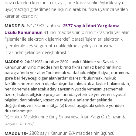
dava daireleri kurulunca üç ay içinde karar verilir. Aykırılık veya
uyuşmazlığın giderilmesine ilişkin olarak bu fıkra uyarınca verilen
kararlar kesindir.”
MADDE 8-
6/1/1982 tarihli ve
2577 sayılı İdari Yargılama
Usulü Kanununun
31 inci maddesinin birinci fıkrasında yer alan
“işlemler ile elektronik işlemlerde” ibaresi “işlemler, elektronik
işlemler ile ses ve görüntü nakledilmesi yoluyla duruşma
icrasında” şeklinde değiştirilmiştir.
MADDE 9-
24/2/1983 tarihli ve 2802 sayılı Hâkimler ve Savcılar
Kanununun 8 inci maddesinin birinci fıkrasının (c) bendinin ikinci
paragrafında yer alan “bulunmak ya da bakanlığın ihtiyaç durumuna
göre belirleyeceği diğer alanlarda” ibaresi “bulunmak, hukuk
fakültesinden mezun olanlar dışından alınacak adaylar bakımından,
her dönemde alınacak aday sayısının yüzde yirmisini geçmemek
üzere, hukuk bilgisine programlarında yeterince yer veren siyasal
bilgiler, idari bilimler, iktisat ve maliye alanlarında” şeklinde
değiştirilmiş ve fıkranın mülga (e) bendi aşağıdaki şekilde yeniden
düzenlenmiştir.
“e) Hukuk Mesleklerine Giriş Sınavı veya İdari Yargı Ön Sınavında
başarılı olmak,”
MADDE 10-
2802 sayılı Kanunun 9/A maddesinin üçüncü