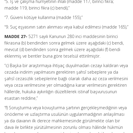
“5. İş ve çalışma hürriyetinin ihlali (madde 117, birinci fıkra;
madde 119, birinci fıkra (c) bendi),”
“7. Güveni kötüye kullanma (madde 155),”
“9. Suç eşyasının satın alınması veya kabul edilmesi (madde 165),”
MADDE 27-
5271 sayılı Kanunun 280 inci maddesinin birinci
fıkrasına (b) bendinden sonra gelmek üzere aşağıdaki (c) bendi,
mevcut (d) bendinden sonra gelmek üzere aşağıdaki (f) bendi
eklenmiş ve bentler buna göre teselsül ettirilmiştir.
“c) Başka bir araştırmaya ihtiyaç duyulmadan cezayı kaldıran veya
cezada indirim yapılmasını gerektiren şahsî sebeplere ya da
şahsî cezasızlık sebeplerine bağlı olarak daha az ceza verilmesini
veya ceza verilmesine yer olmadığına karar verilmesini gerektiren
hâllerde, hukuka aykırılığın düzeltilerek istinaf başvurusunun
esastan reddine,”
“f) Soruşturma veya kovuşturma şartının gerçekleşmediğinin veya
önödeme ve uzlaştırma usulünün uygulanmadığının anlaşılması
ya da davanın ilk derece mahkemesinde görülmekte olan bir
dava ile birlikte yürütülmesinin zorunlu olması hâlinde hükmün