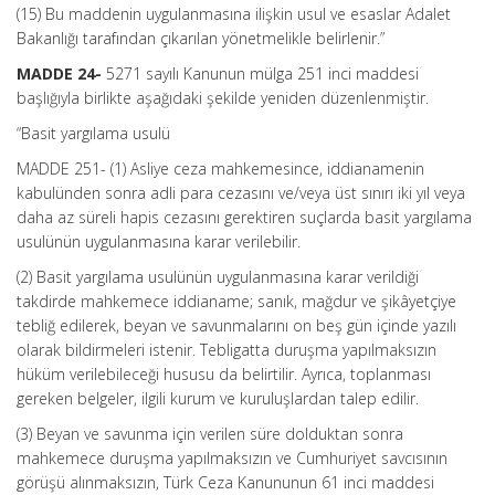
(15) Bu maddenin uygulanmasına ilişkin usul ve esaslar Adalet
Bakanlığı tarafından çıkarılan yönetmelikle belirlenir.”
MADDE 24-
5271 sayılı Kanunun mülga 251 inci maddesi
başlığıyla birlikte aşağıdaki şekilde yeniden düzenlenmiştir.
“Basit yargılama usulü
MADDE 251- (1) Asliye ceza mahkemesince, iddianamenin
kabulünden sonra adli para cezasını ve/veya üst sınırı iki yıl veya
daha az süreli hapis cezasını gerektiren suçlarda basit yargılama
usulünün uygulanmasına karar verilebilir.
(2) Basit yargılama usulünün uygulanmasına karar verildiği
takdirde mahkemece iddianame; sanık, mağdur ve şikâyetçiye
tebliğ edilerek, beyan ve savunmalarını on beş gün içinde yazılı
olarak bildirmeleri istenir. Tebligatta duruşma yapılmaksızın
hüküm verilebileceği hususu da belirtilir. Ayrıca, toplanması
gereken belgeler, ilgili kurum ve kuruluşlardan talep edilir.
(3) Beyan ve savunma için verilen süre dolduktan sonra
mahkemece duruşma yapılmaksızın ve Cumhuriyet savcısının
görüşü alınmaksızın, Türk Ceza Kanununun 61 inci maddesi