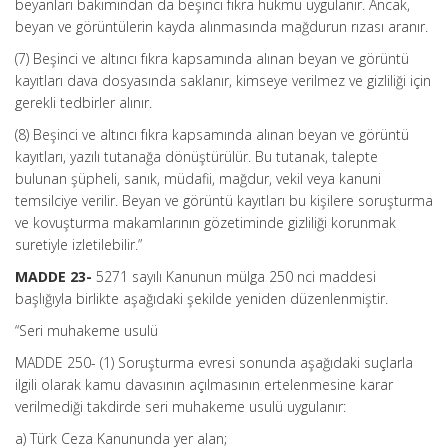
beyanları bakımından da beşinci fıkra hükmü uygulanır. Ancak,
beyan ve görüntülerin kayda alınmasında mağdurun rızası aranır.
(7) Beşinci ve altıncı fıkra kapsamında alınan beyan ve görüntü
kayıtları dava dosyasında saklanır, kimseye verilmez ve gizliliği için
gerekli tedbirler alınır.
(8) Beşinci ve altıncı fıkra kapsamında alınan beyan ve görüntü
kayıtları, yazılı tutanağa dönüştürülür. Bu tutanak, talepte
bulunan şüpheli, sanık, müdafii, mağdur, vekil veya kanuni
temsilciye verilir. Beyan ve görüntü kayıtları bu kişilere soruşturma
ve kovuşturma makamlarının gözetiminde gizliliği korunmak
suretiyle izletilebilir.”
MADDE 23-
5271 sayılı Kanunun mülga 250 nci maddesi
başlığıyla birlikte aşağıdaki şekilde yeniden düzenlenmiştir.
“Seri muhakeme usulü
MADDE 250- (1) Soruşturma evresi sonunda aşağıdaki suçlarla
ilgili olarak kamu davasının açılmasının ertelenmesine karar
verilmediği takdirde seri muhakeme usulü uygulanır:
a) Türk Ceza Kanununda yer alan;