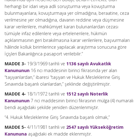
herhangi bir idari veya adli soruşturma veya kovuşturma
bulunmayanlara, kovuşturmaya yer olmadığına, beraatine, ceza
verilmesine yer olmadığına, davanın reddine veya düşmesine
karar verilenlere, mahkûmiyet kararı bulunanlardan cezası
tümüyle infaz edilenlere veya ertelenenlere, hükmün
açıklanmasının geri bırakılmasına karar verilenlere, başvurmaları
hâlinde kolluk birimlerince yapılacak araştırma sonucuna göre
İçişleri Bakanlığınca pasaport verilebilir.”
MADDE 3-
19/3/1969 tarihli ve
1136 sayılı Avukatlık
Kanununun
16 ncı maddesinin birinci fıkrasında yer alan
“taşıyanlardan,” ibaresi “taşıyan ve Hukuk Mesleklerine Giriş
Sınavında başarılı olanlardan,” şeklinde değiştirilmiştir.
MADDE 4-
18/1/1972 tarihli ve
1512 sayılı Noterlik
Kanununun
7 nci maddesinin birinci fıkrasının mülga (4) numaralı
bendi aşağıdaki şekilde yeniden düzenlenmiştir.
“4. Hukuk Mesleklerine Giriş Sınavında başarılı olmak,”
MADDE 5-
4/11/1981 tarihli ve
2547 sayılı Yükseköğretim
Kanununa
aşağıdaki ek madde eklenmiştir.