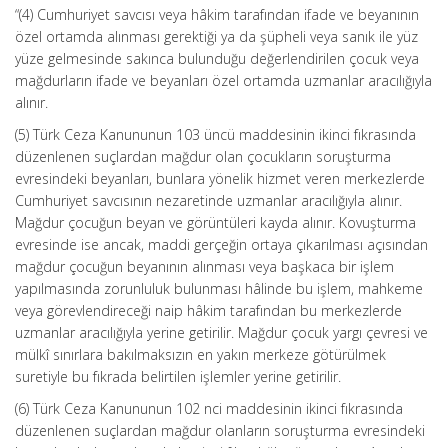
“(4) Cumhuriyet savcısı veya hâkim tarafından ifade ve beyanının
özel ortamda alınması gerektiği ya da şüpheli veya sanık ile yüz
yüze gelmesinde sakınca bulunduğu değerlendirilen çocuk veya
mağdurların ifade ve beyanları özel ortamda uzmanlar aracılığıyla
alınır.
(5) Türk Ceza Kanununun 103 üncü maddesinin ikinci fıkrasında
düzenlenen suçlardan mağdur olan çocukların soruşturma
evresindeki beyanları, bunlara yönelik hizmet veren merkezlerde
Cumhuriyet savcısının nezaretinde uzmanlar aracılığıyla alınır.
Mağdur çocuğun beyan ve görüntüleri kayda alınır. Kovuşturma
evresinde ise ancak, maddi gerçeğin ortaya çıkarılması açısından
mağdur çocuğun beyanının alınması veya başkaca bir işlem
yapılmasında zorunluluk bulunması hâlinde bu işlem, mahkeme
veya görevlendireceği naip hâkim tarafından bu merkezlerde
uzmanlar aracılığıyla yerine getirilir. Mağdur çocuk yargı çevresi ve
mülkî sınırlara bakılmaksızın en yakın merkeze götürülmek
suretiyle bu fıkrada belirtilen işlemler yerine getirilir.
(6) Türk Ceza Kanununun 102 nci maddesinin ikinci fıkrasında
düzenlenen suçlardan mağdur olanların soruşturma evresindeki