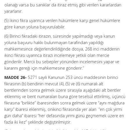
olanağı varsa bu sanıklar da itiraz etmiş gibi verilen kararlardan
yararlanır.
(5) İkinci fıkra uyarınca verilen hükümlere karşı genel hükümlere
göre kanun yoluna başvurulabilir.
(6) Birinci fıkradaki itirazın, süresinde yapılmadığı veya kanun
yoluna başvuru hakkı bulunmayan tarafından yapıldığı
mahkemesince değerlendirildiğinde dosya, 268 inci maddenin
ikinci fıkrası uyarınca itirazı incelemeye yetkili olan mercie
gönderilir. Mercii bu sebepler yönünden incelemesini yapar ve
kararını gereği için mahkemesine gönderir.”
MADDE 26-
5271 sayılı Kanunun 253 üncü maddesinin birinci
fıkrasının (b) bendinin mevcut (4), (5) ve (6) numaralı alt
bentlerinden sonra gelmek üzere sırasıyla aşağıdaki alt bentler
eklenmiş ve bent numaraları buna göre teselsül ettirilmiş, üçüncü
fıkrasına “birlikte” ibaresinden sonra gelmek üzere “aynı mağdura
karşı” ibaresi eklenmiş, onikinci fıkrasında yer alan “en çok yirmi
gün daha” ibaresi “her defasında yirmi günü geçmemek üzere en
fazla iki kez” şeklinde değiştirilmiştir.