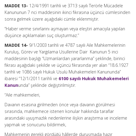
MADDE 13-
12/4/1991 tarihli ve 3713 sayılı Terörle Mücadele
Kanununun 7 nci maddesinin ikinci fıkrasına üçüncü cümlesinden
sonra gelmek üzere aşağıdaki cümle eklenmiştir.
“Haber verme sınırlarını aşmayan veya eleştiri amacıyla yapılan
düşünce açıklamaları suç oluşturmaz.”
MADDE 14-
9/1/2003 tarihli ve 4787 sayılı Aile Mahkemelerinin
Kuruluş, Görev ve Yargılama Usullerine Dair Kanunun 5 inci
maddesinin başlığı “Uzmanlardan yararlanma” şeklinde, birinci
fıkrası aşağıdaki şekilde ve üçüncü fıkrasında yer alan “18.6.1927
tarihli ve 1086 sayılı Hukuk Usulü Muhakemeleri Kanununda”
ibaresi “12/1/2011 tarihli ve
6100 sayılı Hukuk Muhakemeleri
Kanun
unda” şeklinde değiştirilmiştir.
“Aile mahkemeleri,
Davanın esasına girilmeden önce veya davanın görülmesi
sırasında, mahkemece istenen konular hakkında taraflar
arasındaki uyuşmazlık nedenlerine ilişkin araştırma ve inceleme
yapmak ve sonucunu bildirmek,
Mahkemenin gerekli gördüğü hâllerde duruşmada hazır