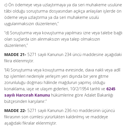
c) Ön ödemeye veya uzlaştırmaya ya da seri muhakeme usulüne
tâbi olduğu soruşturma dosyasından açıkça anlaş
ı
lan işlerde ön
ödeme veya uzlaştırma ya da seri muhakeme usulü
uygulanmaksızın düzenlenen,”
“d) Soruşturma veya kovuşturma yapılması izne veya talebe bağlı
olan suçlarda izin alınmaksızın veya talep olmaksızın
düzenlenen,”
MADDE 21-
5271 sayılı Kanunun 234 üncü maddesine aşağıdaki
fıkra eklenmiştir.
“(4) Soruşturma veya kovuşturma evresinde, dava nakli veya adlî
tıp işlemleri nedeniyle yerleşim yeri dışında bir yere gitme
zorunluluğu doğması hâlinde mağdurun yapmış olduğu
konaklama, iaşe ve ulaşım giderleri, 10/2/1954 tarihli ve
6245
sayılı Harcırah Kanunu
hükümlerine göre Adalet Bakanlığı
bütçesinden karşılanır.”
MADDE 22-
5271 sayılı Kanunun 236 ncı maddesinin üçüncü
fıkrasının son cümlesi yürürlükten kaldırılmış ve maddeye
aşağıdaki fıkralar eklenmiştir.