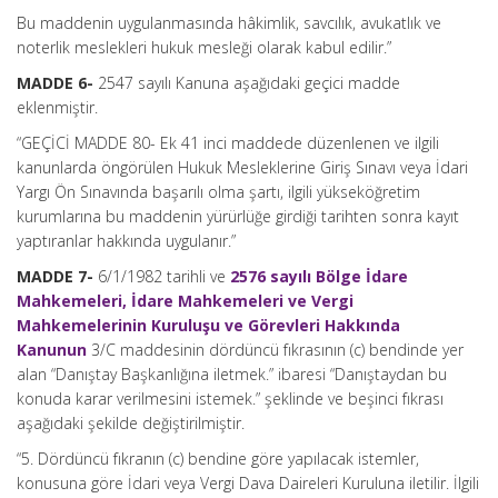
Bu maddenin uygulanmasında hâkimlik, savcılık, avukatlık ve
noterlik meslekleri hukuk mesleği olarak kabul edilir.”
MADDE 6-
2547 sayılı Kanuna aşağıdaki geçici madde
eklenmiştir.
“GEÇİCİ MADDE 80- Ek 41 inci maddede düzenlenen ve ilgili
kanunlarda öngörülen Hukuk Mesleklerine Giriş Sınavı veya İdari
Yargı Ön Sınavında başarılı olma şartı, ilgili yükseköğretim
kurumlarına bu maddenin yürürlüğe girdiği tarihten sonra kayıt
yaptıranlar hakkında uygulanır.”
MADDE 7-
6/1/1982 tarihli ve
2576 sayılı Bölge İdare
Mahkemeleri, İdare Mahkemeleri ve Vergi
Mahkemelerinin Kuruluşu ve Görevleri Hakkında
Kanunun
3/C maddesinin dördüncü fıkrasının (c) bendinde yer
alan “Danıştay Başkanlığına iletmek.” ibaresi “Danıştaydan bu
konuda karar verilmesini istemek.” şeklinde ve beşinci fıkrası
aşağıdaki şekilde değiştirilmiştir.
“5. Dördüncü fıkranın (c) bendine göre yapılacak istemler,
konusuna göre İdari veya Vergi Dava Daireleri Kuruluna iletilir. İlgili