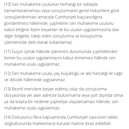
(10) Seri muhakeme usulünün herhangi bir sebeple
tamamlanamaması veya soruşturmanın genel hükümlere göre
sonuçlandırılması amacıyla Cumhuriyet başsavcılığına
gönderilmesi hâllerinde, şüphelinin seri muhakeme usulünü
kabul ettiğine ilişkin beyanları ile bu usulün uygulanmasına dair
diğer belgeler, takip eden soruşturma ve kovuşturma
işlemlerinde delil olarak kullanılamaz.
(11) Suçun iştirak hâlinde işlenmesi durumunda şüphelilerden
birinin bu usulün uygulanmasını kabul etmemesi hâlinde seri
muhakeme usulü uygulanmaz.
(12) Seri muhakeme usulü, yaş küçüklüğü ve akıl hastalığı ile sağır
ve dilsizlik hâllerinde uygulanmaz.
(13) Resmî mercilere beyan edilmiş olup da soruşturma
dosyasında yer alan adreste bulunmama veya yurt dışında olma
ya da başka bir nedenle şüpheliye ulaşılamaması hâlinde, seri
muhakeme usulü uygulanmaz.
(14) Dokuzuncu fıkra kapsamında Cumhuriyet savcısının talebi
doğrultusunda mahkemece kurulan hükme itiraz edilebilir.