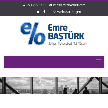
0224 235 57 53
info@emrebasturk.com
|
WebMail Erişim