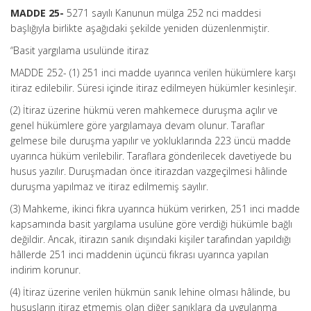
MADDE 25-
5271 sayılı Kanunun mülga 252 nci maddesi
başlığıyla birlikte aşağıdaki şekilde yeniden düzenlenmiştir.
“Basit yargılama usulünde itiraz
MADDE 252- (1) 251 inci madde uyarınca verilen hükümlere karşı
itiraz edilebilir. Süresi içinde itiraz edilmeyen hükümler kesinleşir.
(2) İtiraz üzerine hükmü veren mahkemece duruşma açılır ve
genel hükümlere göre yargılamaya devam olunur. Taraflar
gelmese bile duruşma yapılır ve yokluklarında 223 üncü madde
uyarınca hüküm verilebilir. Taraflara gönderilecek davetiyede bu
husus yazılır. Duruşmadan önce itirazdan vazgeçilmesi hâlinde
duruşma yapılmaz ve itiraz edilmemiş sayılır.
(3) Mahkeme, ikinci fıkra uyarınca hüküm verirken, 251 inci madde
kapsamında basit yargılama usulüne göre verdiği hükümle bağlı
değildir. Ancak, itirazın sanık dışındaki kişiler tarafından yapıldığı
hâllerde 251 inci maddenin üçüncü fıkrası uyarınca yapılan
indirim korunur.
(4) İtiraz üzerine verilen hükmün sanık lehine olması hâlinde, bu
hususların itiraz etmemiş olan diğer sanıklara da uygulanma