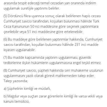
arasında tespit edeceği temel cezadan yarı oranında indirim
uygulamak suretiyle yaptırımı belirler.
(5) Dördüncü fıkra uyarınca sonuç olarak belirlenen hapis cezası
Cumhuriyet savcısı tarafından, koşulları bulunması hâlinde Türk
Ceza Kanununun 50 nci maddesine göre seçenek yaptırımlara
çevrilebilir veya 51 inci maddesine göre ertelenebilir.
(6) Bu maddeye göre belirlenen yaptırımlar hakkında, Cumhuriyet
savcısı tarafından, koşulları bulunması hâlinde 231 inci madde
kıyasen uygulanabilir.
(7) Bu madde kapsamında yaptırım uygulanması, güvenlik
tedbirlerine ilişkin hükümlerin uygulanmasına engel teşkil etmez.
(8) Cumhuriyet savcısı, şüpheli hakkında seri muhakeme usulünün
uygulanmasını yazılı olarak görevli mahkemeden talep eder.
Talep yazısında;
a) Şüphelinin kimliği ve müdafii,
b) Mağdur veya suçtan zarar görenlerin kimliği ile varsa vekili veya
kanuni temsilcisi,