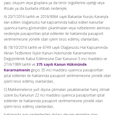
yapı, oluşum veya gruplara ya da terör örgütlerine üyeliği veya
iltisakı ya da bunlarla irtibatı nedeniyle;
A) 20/7/2016 tarihli ve 2016/9064 sayılı Bakanlar Kurulu Kararıyla
ilan edilen olağanüstü hal kapsamında kabul edilen kanunlar
uyarınca kamu görevinden çıkarılmaları veya rütbelerinin alınması
nedeniyle pasaportları iptal edilenler ile haklarında pasaport
verilmemesine yönelik idari işlem tesis edilmiş olanlardan,
B) 18/10/2016 tarihli ve 6749 sayılı Olağanüstü Hal Kapsamında
Alınan Tedbirlere İlişkin Kanun Hükmünde Kararnamenin
Değiştirilerek Kabul Edilmesine Dair Kanunun 5 inci maddesi ve
27/6/1989 tarihli ve
375 sayılı Kanun Hükmünde
Kararnamenin
geçici 35 inci maddesi uyarınca pasaportları
iptal edilenler ile haklarında pasaport verilmemesine yönelik idari
işlem tesis edilmiş olanlardan,
C) Mahkemelerce yurt dışına çıkmaları yasaklananlar hariç olmak
üzere bu Kanunun 22 nci maddesi uyarınca pasaportları iptal
edilenler ile haklarında pasaport verilmemesine yönelik idari
işlem tesis edilmiş olanlardan,
haklarında aynı nedenlerden dolayı; devam etmekte olan