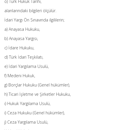
ö) Türk Hukuk Tarihi,
alanlarındaki bilgileri ölçülür.
İdari Yargı Ön Sınavında ilgililerin;
a) Anayasa Hukuku,
b) Anayasa Yargısı,
c) İdare Hukuku,
d) Türk İdari Teşkilatı,
e) İdari Yargılama Usulü,
f) Medeni Hukuk,
g) Borçlar Hukuku (Genel hükümler),
h) Ticari İşletme ve Şirketler Hukuku,
ı) Hukuk Yargılama Usulü,
i) Ceza Hukuku (Genel hükümler),
j) Ceza Yargılama Usulü,