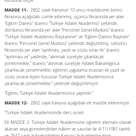
Kuruluna seçilir.”
MADDE 11-
2802 sayılı Kanunun 10 uncu maddesinin birinci
fıkrasına aşağıdaki cümle eklenmiş; üçüncü fıkrasında yer alan
“Eğitim Dairesi” ibaresi “Türkiye Adalet Akademisi” şeklinde,
dördüncü fıkrasında yer alan “Personel Genel Müdürü” ibaresi
“Türkiye Adalet Akademisi Başkanının” ve “Eğitim Dairesi Başkanı”
ibaresi “Personel Genel Müdürü” şeklinde değiştirilmiş; sekizinci
fıkrasında yer alan “ayrılması, yazılı ve sözlü sınav ile” ibaresi
“ayrılması ve” şeklinde, “alınmak suretiyle çıkarılacak
yönetmelikle;” ibaresi “alınmak suretiyle Adalet Bakanlığınca
çıkarılacak yönetmelikle; eğitimin uygulama esasları ile yazılı ve
sözlü sınava ilişkin hususlar Türkiye Adalet Akademisince
çıkarılacak yönetmelikle;” şeklinde değiştirilmiştir.
“Eğitim, Türkiye Adalet Akademisince yaptırılır.”
MADDE 12-
2802 sayılı Kanuna aşağıdaki ek madde eklenmiştir.
“Türkiye Adalet Akademisinde ders ücreti
EK MADDE 2- Türkiye Adalet Akademisine öğretim elemanı olarak
atanan veya görevlendirilen hâkim ve savcılar ile 4/11/1981 tarihli
ve 2547 sayılı Yükseköğretim Kanunu hükümlerine göre