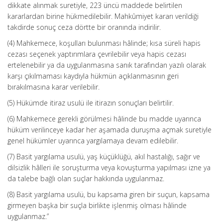
dikkate alınmak suretiyle, 223 üncü maddede belirtilen
kararlardan birine hükmedilebilir. Mahkûmiyet kararı verildiği
takdirde sonuç ceza dörtte bir oranında indirilir.
(4) Mahkemece, koşulları bulunması hâlinde; kısa süreli hapis
cezası seçenek yaptırımlara çevrilebilir veya hapis cezası
ertelenebilir ya da uygulanmasına sanık tarafından yazılı olarak
karşı çıkılmaması kaydıyla hükmün açıklanmasının geri
bırakılmasına karar verilebilir.
(5) Hükümde itiraz usulü ile itirazın sonuçları belirtilir.
(6) Mahkemece gerekli görülmesi hâlinde bu madde uyarınca
hüküm verilinceye kadar her aşamada duruşma açmak suretiyle
genel hükümler uyarınca yargılamaya devam edilebilir.
(7) Basit yargılama usulü, yaş küçüklüğü, akıl hastalığı, sağır ve
dilsizlik hâlleri ile soruşturma veya kovuşturma yapılması izne ya
da talebe bağlı olan suçlar hakkında uygulanmaz.
(8) Basit yargılama usulü, bu kapsama giren bir suçun, kapsama
girmeyen başka bir suçla birlikte işlenmiş olması hâlinde
uygulanmaz.”