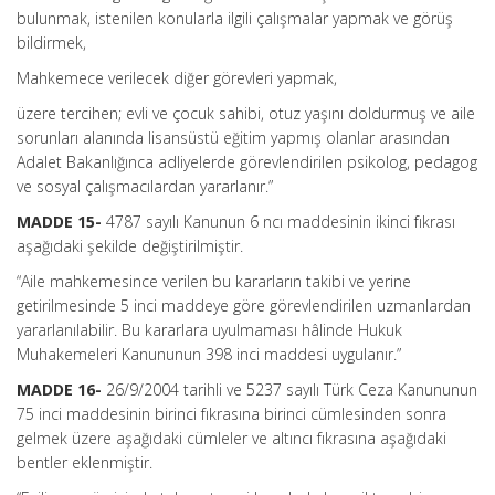
bulunmak, istenilen konularla ilgili çalışmalar yapmak ve görüş
bildirmek,
Mahkemece verilecek diğer görevleri yapmak,
üzere tercihen; evli ve çocuk sahibi, otuz yaşını doldurmuş ve aile
sorunları alanında lisansüstü eğitim yapmış olanlar arasından
Adalet Bakanlığınca adliyelerde görevlendirilen psikolog, pedagog
ve sosyal çalışmacılardan yararlanır.”
MADDE 15-
4787 sayılı Kanunun 6 ncı maddesinin ikinci fıkrası
aşağıdaki şekilde değiştirilmiştir.
“Aile mahkemesince verilen bu kararların takibi ve yerine
getirilmesinde 5 inci maddeye göre görevlendirilen uzmanlardan
yararlanılabilir. Bu kararlara uyulmaması hâlinde Hukuk
Muhakemeleri Kanununun 398 inci maddesi uygulanır.”
MADDE 16-
26/9/2004 tarihli ve 5237 sayılı Türk Ceza Kanununun
75 inci maddesinin birinci fıkrasına birinci cümlesinden sonra
gelmek üzere aşağıdaki cümleler ve altıncı fıkrasına aşağıdaki
bentler eklenmiştir.