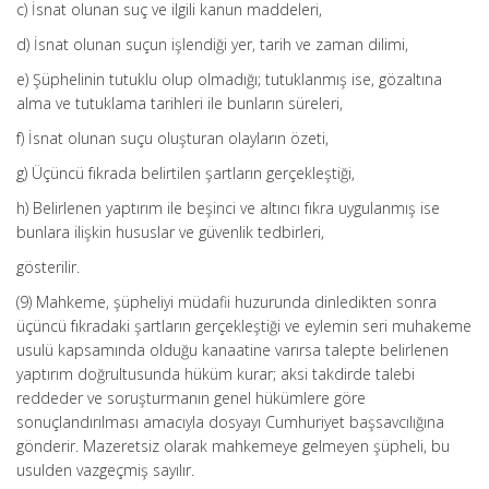
c) İsnat olunan suç ve ilgili kanun maddeleri,
d) İsnat olunan suçun işlendiği yer, tarih ve zaman dilimi,
e) Şüphelinin tutuklu olup olmadığı; tutuklanmış ise, gözaltına
alma ve tutuklama tarihleri ile bunların süreleri,
f) İsnat olunan suçu oluşturan olayların özeti,
g) Üçüncü fıkrada belirtilen şartların gerçekleştiği,
h) Belirlenen yaptırım ile beşinci ve altıncı fıkra uygulanmış ise
bunlara ilişkin hususlar ve güvenlik tedbirleri,
gösterilir.
(9) Mahkeme, şüpheliyi müdafii huzurunda dinledikten sonra
üçüncü fıkradaki şartların gerçekleştiği ve eylemin seri muhakeme
usulü kapsamında olduğu kanaatine varırsa talepte belirlenen
yaptırım doğrultusunda hüküm kurar; aksi takdirde talebi
reddeder ve soruşturmanın genel hükümlere göre
sonuçlandırılması amacıyla dosyayı Cumhuriyet başsavcılığına
gönderir. Mazeretsiz olarak mahkemeye gelmeyen şüpheli, bu
usulden vazgeçmiş sayılır.