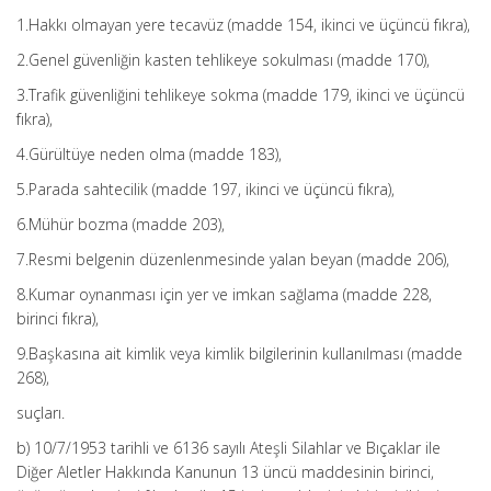
1.Hakkı olmayan yere tecavüz (madde 154, ikinci ve üçüncü fıkra),
2.Genel güvenliğin kasten tehlikeye sokulması (madde 170),
3.Trafik güvenliğini tehlikeye sokma (madde 179, ikinci ve üçüncü
fıkra),
4.Gürültüye neden olma (madde 183),
5.Parada sahtecilik (madde 197, ikinci ve üçüncü fıkra),
6.Mühür bozma (madde 203),
7.Resmi belgenin düzenlenmesinde yalan beyan (madde 206),
8.Kumar oynanması için yer ve imkan sağlama (madde 228,
birinci fıkra),
9.Başkasına ait kimlik veya kimlik bilgilerinin kullanılması (madde
268),
suçları.
b) 10/7/1953 tarihli ve 6136 sayılı Ateşli Silahlar ve Bıçaklar ile
Diğer Aletler Hakkında Kanunun 13 üncü maddesinin birinci,