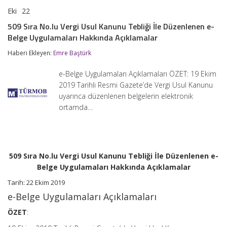
Eki
22
509
yorumlar kapalı
Sıra
509 Sıra No.lu Vergi Usul Kanunu Tebliği İle Düzenlenen e-
No.lu
Belge Uygulamaları Hakkında Açıklamalar
Vergi
Usul
Haberi Ekleyen:
Emre Baştürk
Kanunu
Tebliği
İle
e-Belge Uygulamaları Açıklamaları ÖZET: 19 Ekim
Düzenlenen
2019 Tarihli Resmi Gazete’de Vergi Usul Kanunu
e-
uyarınca düzenlenen belgelerin elektronik
Belge
Uygulamaları
ortamda…
Hakkında
Açıklamalar
için
509 Sıra No.lu Vergi Usul Kanunu Tebliği İle Düzenlenen e-
Belge Uygulamaları Hakkında Açıklamalar
Tarih: 22 Ekim 2019
e-Belge Uygulamaları Açıklamaları
ÖZET
: