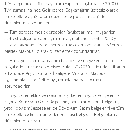
TL’yi, vergi mükellefi olmayanlara yapılan satışlarda ise 30.000
TL’yi aşması halinde Gelir İdaresi Başkanlığının ücretsiz olarak
mükelleflere açtığı fatura düzenleme portalı aracılığı ile
düzenlenmesi zorunludur.
— Tüm serbest meslek erbapları (avukatlar, mali müşavirler,
serbest çalışan doktorlar, mimarlar, mühendisler vb.) 2020 yılı
Haziran ayından itibaren serbest meslek makbuzlarını e-Serbest
Meslek Makbuzu olarak düzenlemek zorundadırlar.
— Hal kayıt sistemi kapsamında sebze ve meyvelerin ticareti ile
iştigal eden tüccar ve komisyoncular 1/1/2020 tarihinden itibaren
e-Fatura, e-Arşiv Fatura, e-İrsaliye, e-Müstahsil Makbuzu
uygulamaları ile e-Defter uygulamalarına dahil olmak
zorundadırlar.
— Sigorta, emeklilik ve reasürans şirketleri Sigorta Poliçeleri ile
Sigorta Komisyon Gider Belgelerini, bankalar dekont belgesini,
yetkili döviz müesseseleri de Döviz Alım-Satım belgelerini ve tüm
mükelleflerce kullanılan Gider Pusulası belgesi e-Belge olarak
düzenlenebilecektir.