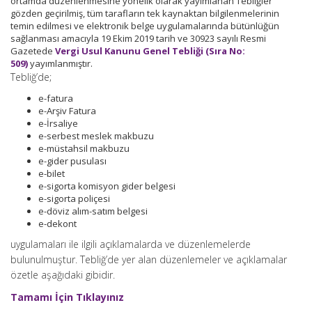
ortamda düzenlenmesine yönelik olarak yayımlanan Tebliğler
gözden geçirilmiş, tüm tarafların tek kaynaktan bilgilenmelerinin
temin edilmesi ve elektronik belge uygulamalarında bütünlüğün
sağlanması amacıyla 19 Ekim 2019 tarih ve 30923 sayılı Resmi
Gazetede
Vergi Usul Kanunu Genel Tebliği (Sıra No:
509)
yayımlanmıştır.
Tebliğ’de;
e-fatura
e-Arşiv Fatura
e-İrsaliye
e-serbest meslek makbuzu
e-müstahsil makbuzu
e-gider pusulası
e-bilet
e-sigorta komisyon gider belgesi
e-sigorta poliçesi
e-döviz alım-satım belgesi
e-dekont
uygulamaları ile ilgili açıklamalarda ve düzenlemelerde
bulunulmuştur. Tebliğ’de yer alan düzenlemeler ve açıklamalar
özetle aşağıdaki gibidir.
Tamamı İçin Tıklayınız