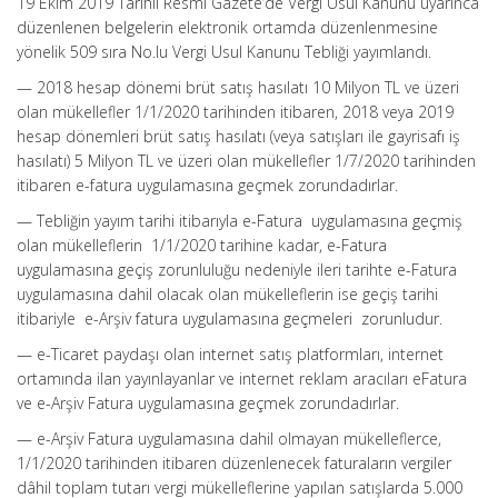
19 Ekim 2019 Tarihli Resmi Gazete’de Vergi Usul Kanunu uyarınca
düzenlenen belgelerin elektronik ortamda düzenlenmesine
yönelik 509 sıra No.lu Vergi Usul Kanunu Tebliği yayımlandı.
— 2018 hesap dönemi brüt satış hasılatı 10 Milyon TL ve üzeri
olan mükellefler 1/1/2020 tarihinden itibaren, 2018 veya 2019
hesap dönemleri brüt satış hasılatı (veya satışları ile gayrisafı iş
hasılatı) 5 Milyon TL ve üzeri olan mükellefler 1/7/2020 tarihinden
itibaren e-fatura uygulamasına geçmek zorundadırlar.
— Tebliğin yayım tarihi itibarıyla e-Fatura uygulamasına geçmiş
olan mükelleflerin 1/1/2020 tarihine kadar, e-Fatura
uygulamasına geçiş zorunluluğu nedeniyle ileri tarihte e-Fatura
uygulamasına dahil olacak olan mükelleflerin ise geçiş tarihi
itibariyle e-Arşiv fatura uygulamasına geçmeleri zorunludur.
— e-Ticaret paydaşı olan internet satış platformları, internet
ortamında ilan yayınlayanlar ve internet reklam aracıları eFatura
ve e-Arşiv Fatura uygulamasına geçmek zorundadırlar.
— e-Arşiv Fatura uygulamasına dahil olmayan mükelleflerce,
1/1/2020 tarihinden itibaren düzenlenecek faturaların vergiler
dâhil toplam tutarı vergi mükelleflerine yapılan satışlarda 5.000