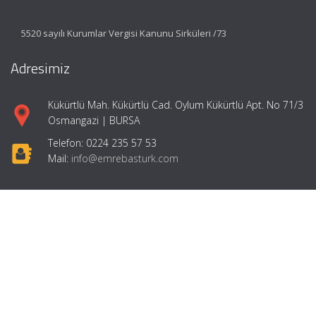
5520 sayılı Kurumlar Vergisi Kanunu Sirküleri /73
Adresimiz
Kükürtlü Mah. Kükürtlü Cad. Oylum Kükürtlü Apt. No 71/3
Osmangazi | BURSA
Telefon: 0224 235 57 53
Mail:
info@emrebasturk.com
Hızlı Menü
Ana Sayfa
Hakkımızda
Hizmetlerimiz
Makaleler
Girişimcilik
İletişim