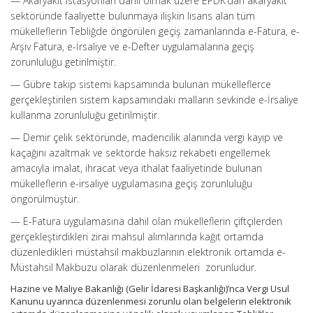
— Akaryakıt istasyonları dahil olmak üzere EPDK’dan akaryakıt
sektöründe faaliyette bulunmaya ilişkin lisans alan tüm
mükelleflerin Tebliğde öngörülen geçiş zamanlarında e-Fatura, e-
Arşiv Fatura, e-İrsaliye ve e-Defter uygulamalarına geçiş
zorunluluğu getirilmiştir.
— Gübre takip sistemi kapsamında bulunan mükelleflerce
gerçekleştirilen sistem kapsamındaki malların sevkinde e-İrsaliye
kullanma zorunluluğu getirilmiştir.
— Demir çelik sektöründe, madencilik alanında vergi kayıp ve
kaçağını azaltmak ve sektörde haksız rekabeti engellemek
amacıyla imalat, ihracat veya ithalat faaliyetinde bulunan
mükelleflerin e-irsaliye uygulamasına geçiş zorunluluğu
öngörülmüştür.
— E-Fatura uygulamasına dahil olan mükelleflerin çiftçilerden
gerçekleştirdikleri zirai mahsul alımlarında kağıt ortamda
düzenledikleri müstahsil makbuzlarının elektronik ortamda e-
Müstahsil Makbuzu olarak düzenlenmeleri zorunludur.
Hazine ve Maliye Bakanlığı (Gelir İdaresi Başkanlığı)’nca Vergi Usul
Kanunu uyarınca düzenlenmesi zorunlu olan belgelerin elektronik