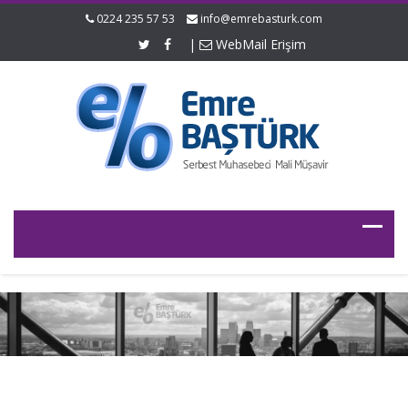
0224 235 57 53
info@emrebasturk.com
|
WebMail Erişim