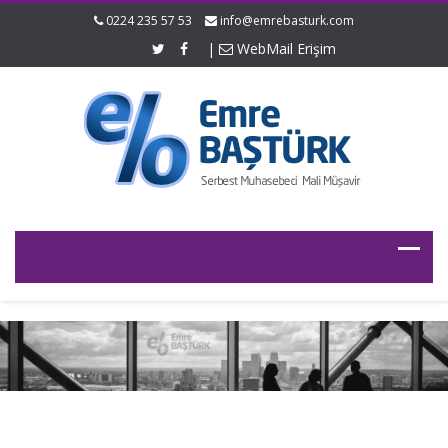
0224 235 57 53
info@emrebasturk.com
|
WebMail Erişim