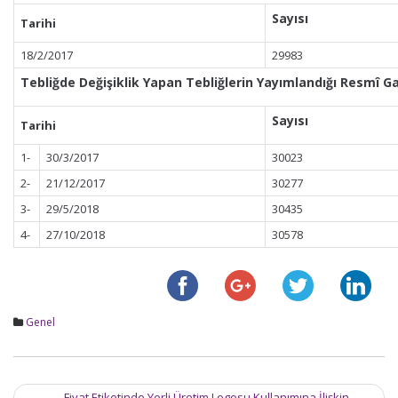
Sayısı
Tarihi
18/2/2017
29983
Tebliğde Değişiklik Yapan Tebliğlerin Yayımlandığı Resmî G
Sayısı
Tarihi
1-
30/3/2017
30023
2-
21/12/2017
30277
3-
29/5/2018
30435
4-
27/10/2018
30578
Genel
Post
←
Fiyat Etiketinde Yerli Üretim Logosu Kullanımına İlişkin