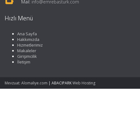
Mail:
info@emrebasturk.com
Hızlı Menü
Ana Sayfa
Hakkımızda
Hizmetlerimiz
Makaleler
Girişimcilik
İletişim
Mevzuat: Alomaliye.com
|
ABACIPARK
Web Hosting