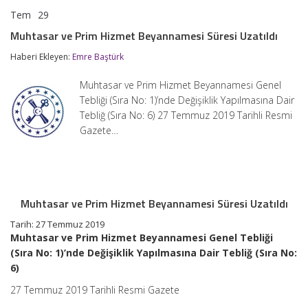
Tem
29
Muhtasar
yorumlar kapalı
ve
Muhtasar ve Prim Hizmet Beyannamesi Süresi Uzatıldı
Prim
Hizmet
Haberi Ekleyen:
Emre Baştürk
Beyannamesi
Süresi
Muhtasar ve Prim Hizmet Beyannamesi Genel
Uzatıldı
için
Tebliği (Sıra No: 1)’nde Değişiklik Yapılmasına Dair
Tebliğ (Sıra No: 6) 27 Temmuz 2019 Tarihli Resmi
Gazete…
Muhtasar ve Prim Hizmet Beyannamesi Süresi Uzatıldı
Tarih: 27 Temmuz 2019
Muhtasar ve Prim Hizmet Beyannamesi Genel Tebliği
(Sıra No: 1)’nde Değişiklik Yapılmasına Dair Tebliğ (Sıra No:
6)
27 Temmuz 2019 Tarihli Resmi Gazete