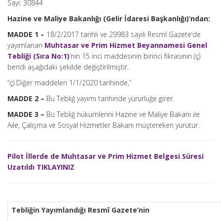
Sayı: 30844
Hazine ve Maliye Bakanlığı (Gelir İdaresi Başkanlığı)’ndan:
MADDE 1 –
18/2/2017 tarihli ve 29983 sayılı Resmî Gazete’de
yayımlanan
Muhtasar ve Prim Hizmet Beyannamesi Genel
Tebliği (Sıra No:1)
’nin 15 inci maddesinin birinci fıkrasının (ç)
bendi aşağıdaki şekilde değiştirilmiştir.
“ç) Diğer maddeleri 1/1/2020 tarihinde,”
MADDE 2 –
Bu Tebliğ yayımı tarihinde yürürlüğe girer.
MADDE 3 –
Bu
Tebliğ hükümlerini Hazine ve Maliye Bakanı ile
Aile, Çalışma ve Sosyal Hizmetler Bakanı müştereken yürütür.
Pilot İllerde de Muhtasar ve Prim Hizmet Belgesi Süresi
Uzatıldı TIKLAYINIZ
Tebliğin Yayımlandığı Resmî Gazete’nin