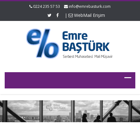
0224 235 57 53
info@emrebasturk.com
|
WebMail Erişim