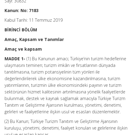
Sayı: 30832
Kanun: No: 7183
Kabul Tarihi: 11 Temmuz 2019
BİRİNCİ BÖLÜM
Amaç, Kapsam ve Tanımlar
Amaç ve kapsam
MADDE 1-
(1) Bu Kanunun amacı; Türkiye’nin turizm hedeflerine
ulaşmasını teminen; turizm imkân ve fırsatlarının dünyada
tanıtılmasına, turizm potansiyelinin tüm yönleri ile
değerlendirilerek ülke ekonomisine kazandırılmasına, turizm
yatırımlarının, turizmin ülke ekonomisindeki payının ve turizm
sektörünün hizmet kalitesinin artırılmasına yönelik faaliyetlerde
bulunmak, destek ve kaynak sağlamak amacıyla Türkiye Turizm
Tanıtım ve Geliştirme Ajansının kurulması, yönetimi, denetimi,
gelirleri ve faaliyetlerine ilişkin usul ve esasları düzenlemektir.
(2) Bu Kanun; Türkiye Turizm Tanıtım ve Geliştirme Ajansının
kuruluşu, yönetimi, denetimi, faaliyet konuları ve gelirlerine ilişkin
usul ve esasları kapsar.