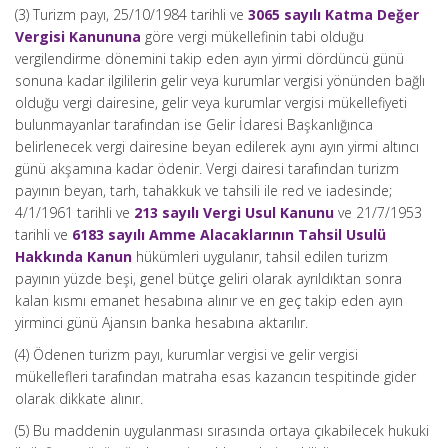
(3) Turizm payı, 25/10/1984 tarihli ve
3065 sayılı Katma Değer
Vergisi Kanununa
göre vergi mükellefinin tabi olduğu
vergilendirme dönemini takip eden ayın yirmi dördüncü günü
sonuna kadar ilgililerin gelir veya kurumlar vergisi yönünden bağlı
olduğu vergi dairesine, gelir veya kurumlar vergisi mükellefiyeti
bulunmayanlar tarafından ise Gelir İdaresi Başkanlığınca
belirlenecek vergi dairesine beyan edilerek aynı ayın yirmi altıncı
günü akşamına kadar ödenir. Vergi dairesi tarafından turizm
payının beyan, tarh, tahakkuk ve tahsili ile red ve iadesinde;
4/1/1961 tarihli ve
213 sayılı Vergi Usul Kanunu
ve 21/7/1953
tarihli ve
6183 sayılı Amme Alacaklarının Tahsil Usulü
Hakkında Kanun
hükümleri uygulanır, tahsil edilen turizm
payının yüzde beşi, genel bütçe geliri olarak ayrıldıktan sonra
kalan kısmı emanet hesabına alınır ve en geç takip eden ayın
yirminci günü Ajansın banka hesabına aktarılır.
(4) Ödenen turizm payı, kurumlar vergisi ve gelir vergisi
mükellefleri tarafından matraha esas kazancın tespitinde gider
olarak dikkate alınır.
(5) Bu maddenin uygulanması sırasında ortaya çıkabilecek hukuki