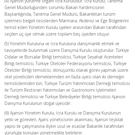
(4) Ajansın yürütme organı İcra Kuruludur. İcra Kurulu; Tanıtma
Genel Müdürlüğünden sorumlu Bakan Yardımcısının
Başkanlığında, Tanıtma Genel Müdürü, Bakanlıktan turizm
işletmesi belgeli tesislerden Marmara, Akdeniz ve Ege Bölgelerini
temsil eden Yönetim Kurulu üyeleri arasından Bakan tarafından
seçilen üç üye olmak üzere toplam beş üyeden oluşur.
(5) Yönetim Kuruluna ve İcra Kuruluna danışmanlık etmek ve
tavsiyelerde bulunmak üzere Danışma Kurulu oluşturulur. Türkiye
Odalar ve Borsalar Birliği temsilcisi, Türkiye Seyahat Acenteleri
Birliği temsilcisi, Türkiye Otelciler Federasyonu temsilcisi, Türkiye
Otelciler Birliği temsilcisi, dönüşümlü olarak görev yapmak üzere
otel yöneticileri derneklerinden en fazla üyesi olan iki derneğin
temsilcilerinden biri, Türkiye Turizm Yatırımcıları Derneği temsilcisi
ile Turizm Restoran Yatırımcıları ve Gastronomi İşletmeleri
Derneği temsilcisi ve Türkiye Belediyeler Birliği temsilcisi Ajansın
Danışma Kurulunun doğal üyesidir.
(6) Ajansın Yönetim Kurulu, İcra Kurulu ve Danışma Kurulunun
yetki ve görevleri, Ajans yöneticisinin atanması, Ajansın teşkilat
yapısı ile çalışmasına ilişkin usul ve esaslar Bakanlık tarafından
yürürlüğe konulan yönetmelikle belirlenir.