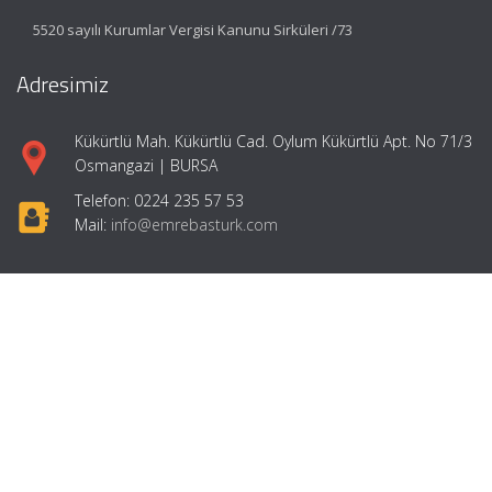
5520 sayılı Kurumlar Vergisi Kanunu Sirküleri /73
Adresimiz
Kükürtlü Mah. Kükürtlü Cad. Oylum Kükürtlü Apt. No 71/3
Osmangazi | BURSA
Telefon: 0224 235 57 53
Mail:
info@emrebasturk.com
Hızlı Menü
Ana Sayfa
Hakkımızda
Hizmetlerimiz
Makaleler
Girişimcilik
İletişim