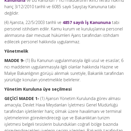
Kanununa
ve bu Kanunun 7 nci maddesinin ikinci fıkrası hükmü
hariç 3/12/2010 tarihli ve 6085 sayılı Sayıştay Kanununa tabi
değildir.
(4) Ajansta, 22/5/2003 tarihli ve
4857 sayılı İş Kanununa
tabi
personel istihdam edilir. Kamu kurum ve kuruluşlarına personel
alınmasına dair mevzuat hükümleri Ajans tarafından istihdam
edilecek personel hakkında uygulanmaz.
Yönetmelik
MADDE 9-
(1) Bu Kanunun uygulanmasıyla ilgili usul ve esaslar; 6
ncı maddenin uygulanmasıyla ilgili olanlar hakkında Hazine ve
Maliye Bakanlığının görüşü alınmak suretiyle, Bakanlık tarafından
yürürlüğe konulan yönetmelikle belirlenir.
Yönetim Kuruluna üye seçilmesi
GEÇİCİ MADDE 1-
(1) Ajansın Yönetim Kurulunda görev alması
amacıyla; Devlet Hava Meydanları İşletmesi Genel Müdürlüğü
tarafından işletilenler hariç olmak üzere havalimanı ve terminal
işletmelerinin görevlendireceği üye ve Bakanlıktan turizm
işletmesi belgeli tesislerin bulundukları coğrafi bölge bazında
görevlendirecekleri üyelerin seçimi işlemleri, Bakanlık tarafından