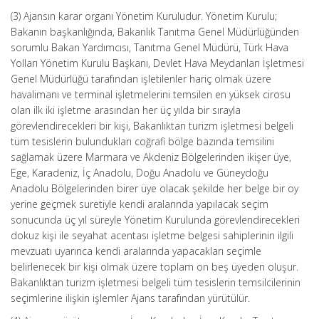
(3) Ajansın karar organı Yönetim Kuruludur. Yönetim Kurulu;
Bakanın başkanlığında, Bakanlık Tanıtma Genel Müdürlüğünden
sorumlu Bakan Yardımcısı, Tanıtma Genel Müdürü, Türk Hava
Yolları Yönetim Kurulu Başkanı, Devlet Hava Meydanları İşletmesi
Genel Müdürlüğü tarafından işletilenler hariç olmak üzere
havalimanı ve terminal işletmelerini temsilen en yüksek cirosu
olan ilk iki işletme arasından her üç yılda bir sırayla
görevlendirecekleri bir kişi, Bakanlıktan turizm işletmesi belgeli
tüm tesislerin bulundukları coğrafi bölge bazında temsilini
sağlamak üzere Marmara ve Akdeniz Bölgelerinden ikişer üye,
Ege, Karadeniz, İç Anadolu, Doğu Anadolu ve Güneydoğu
Anadolu Bölgelerinden birer üye olacak şekilde her belge bir oy
yerine geçmek suretiyle kendi aralarında yapılacak seçim
sonucunda üç yıl süreyle Yönetim Kurulunda görevlendirecekleri
dokuz kişi ile seyahat acentası işletme belgesi sahiplerinin ilgili
mevzuatı uyarınca kendi aralarında yapacakları seçimle
belirlenecek bir kişi olmak üzere toplam on beş üyeden oluşur.
Bakanlıktan turizm işletmesi belgeli tüm tesislerin temsilcilerinin
seçimlerine ilişkin işlemler Ajans tarafından yürütülür.