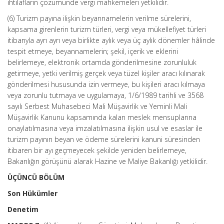
ihtilafların çözümünde vergi mahkemeleri yetkilidir.
(6) Turizm payına ilişkin beyannamelerin verilme sürelerini,
kapsama girenlerin turizm türleri, vergi veya mükellefiyet türleri
itibarıyla ayrı ayrı veya birlikte aylık veya üç aylık dönemler hâlinde
tespit etmeye, beyannamelerin; şekil, içerik ve eklerini
belirlemeye, elektronik ortamda gönderilmesine zorunluluk
getirmeye, yetki verilmiş gerçek veya tüzel kişiler aracı kılınarak
gönderilmesi hususunda izin vermeye, bu kişileri aracı kılmaya
veya zorunlu tutmaya ve uygulamaya, 1/6/1989 tarihli ve 3568
sayılı Serbest Muhasebeci Mali Müşavirlik ve Yeminli Mali
Müşavirlik Kanunu kapsamında kalan meslek mensuplarına
onaylatılmasına veya imzalatılmasına ilişkin usul ve esaslar ile
turizm payının beyan ve ödeme sürelerini kanuni süresinden
itibaren bir ayı geçmeyecek şekilde yeniden belirlemeye,
Bakanlığın görüşünü alarak Hazine ve Maliye Bakanlığı yetkilidir.
ÜÇÜNCÜ BÖLÜM
Son Hükümler
Denetim