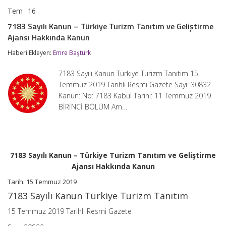
Tem
16
7183
yorumlar kapalı
Sayılı
7183 Sayılı Kanun – Türkiye Turizm Tanıtım ve Geliştirme
Kanun
Ajansı Hakkında Kanun
–
Türkiye
Haberi Ekleyen:
Emre Baştürk
Turizm
Tanıtım
ve
7183 Sayılı Kanun Türkiye Turizm Tanıtım 15
Geliştirme
Temmuz 2019 Tarihli Resmi Gazete Sayı: 30832
Ajansı
Kanun: No: 7183 Kabul Tarihi: 11 Temmuz 2019
Hakkında
Kanun
BİRİNCİ BÖLÜM Am…
için
7183 Sayılı Kanun – Türkiye Turizm Tanıtım ve Geliştirme
Ajansı Hakkında Kanun
Tarih: 15 Temmuz 2019
7183 Sayılı Kanun Türkiye Turizm Tanıtım
15 Temmuz 2019 Tarihli Resmi Gazete