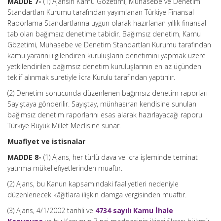
MADDE 7-
(1) Ajansın Kamu Gözetimi, Muhasebe ve Denetim
Standartları Kurumu tarafından yayımlanan Türkiye Finansal
Raporlama Standartlarına uygun olarak hazırlanan yıllık finansal
tabloları bağımsız denetime tabidir. Bağımsız denetim, Kamu
Gözetimi, Muhasebe ve Denetim Standartları Kurumu tarafından
kamu yararını ilgilendiren kuruluşların denetimini yapmak üzere
yetkilendirilen bağımsız denetim kuruluşlarının en az üçünden
teklif alınmak suretiyle İcra Kurulu tarafından yaptırılır.
(2) Denetim sonucunda düzenlenen bağımsız denetim raporları
Sayıştaya gönderilir. Sayıştay, münhasıran kendisine sunulan
bağımsız denetim raporlarını esas alarak hazırlayacağı raporu
Türkiye Büyük Millet Meclisine sunar.
Muafiyet ve istisnalar
MADDE 8-
(1) Ajans, her türlü dava ve icra işleminde teminat
yatırma mükellefiyetlerinden muaftır.
(2) Ajans, bu Kanun kapsamındaki faaliyetleri nedeniyle
düzenlenecek kâğıtlara ilişkin damga vergisinden muaftır.
(3) Ajans, 4/1/2002 tarihli ve
4734 sayılı Kamu İhale