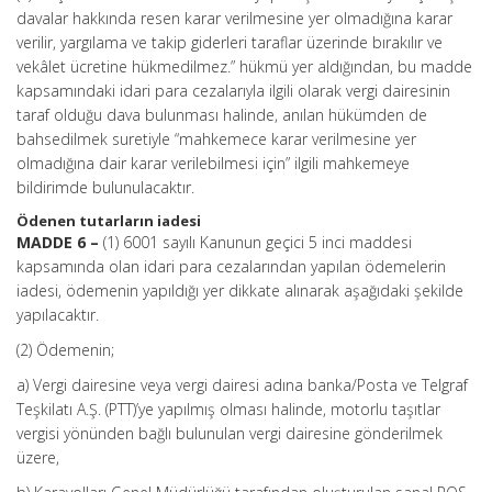
davalar hakkında resen karar verilmesine yer olmadığına karar
verilir, yargılama ve takip giderleri taraflar üzerinde bırakılır ve
vekâlet ücretine hükmedilmez.” hükmü yer aldığından, bu madde
kapsamındaki idari para cezalarıyla ilgili olarak vergi dairesinin
taraf olduğu dava bulunması halinde, anılan hükümden de
bahsedilmek suretiyle “mahkemece karar verilmesine yer
olmadığına dair karar verilebilmesi için” ilgili mahkemeye
bildirimde bulunulacaktır.
Ödenen tutarların iadesi
MADDE 6 –
(1) 6001 sayılı Kanunun geçici 5 inci maddesi
kapsamında olan idari para cezalarından yapılan ödemelerin
iadesi, ödemenin yapıldığı yer dikkate alınarak aşağıdaki şekilde
yapılacaktır.
(2) Ödemenin;
a) Vergi dairesine veya vergi dairesi adına banka/Posta ve Telgraf
Teşkilatı A.Ş. (PTT)’ye yapılmış olması halinde, motorlu taşıtlar
vergisi yönünden bağlı bulunulan vergi dairesine gönderilmek
üzere,