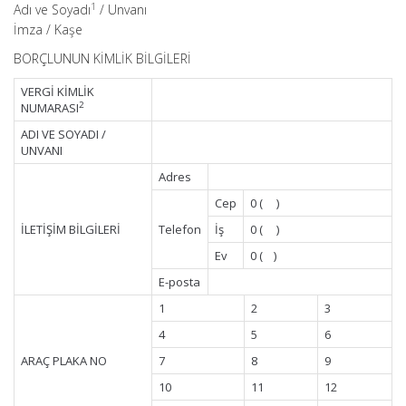
1
Adı ve Soyadı
/ Unvanı
İmza / Kaşe
BORÇLUNUN KİMLİK BİLGİLERİ
VERGİ KİMLİK
2
NUMARASI
ADI VE SOYADI /
UNVANI
Adres
Cep
0 ( )
İLETİŞİM BİLGİLERİ
Telefon
İş
0 ( )
Ev
0 ( )
E-posta
1
2
3
4
5
6
ARAÇ PLAKA NO
7
8
9
10
11
12