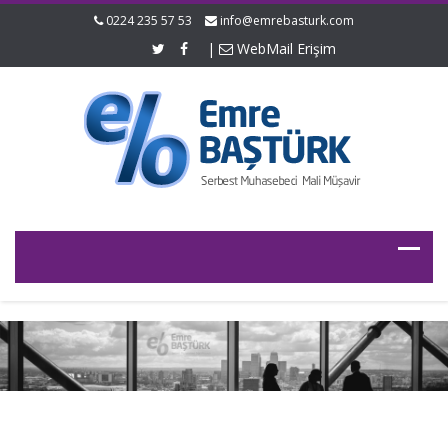
0224 235 57 53
info@emrebasturk.com
|
WebMail Erişim