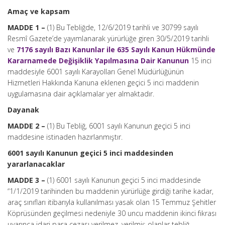
Amaç ve kapsam
MADDE 1 –
(1) Bu Tebliğde, 12/6/2019 tarihli ve 30799 sayılı
Resmî Gazete’de yayımlanarak yürürlüğe giren 30/5/2019 tarihli
ve
7176 sayılı Bazı Kanunlar ile 635 Sayılı Kanun Hükmünde
Kararnamede Değişiklik Yapılmasına Dair Kanunun
15 inci
maddesiyle 6001 sayılı Karayolları Genel Müdürlüğünün
Hizmetleri Hakkında Kanuna eklenen geçici 5 inci maddenin
uygulamasına dair açıklamalar yer almaktadır.
Dayanak
MADDE 2 –
(1) Bu Tebliğ, 6001 sayılı Kanunun geçici 5 inci
maddesine istinaden hazırlanmıştır.
6001 sayılı Kanunun geçici 5 inci maddesinden
yararlanacaklar
MADDE 3 –
(1) 6001 sayılı Kanunun geçici 5 inci maddesinde
“1/1/2019 tarihinden bu maddenin yürürlüğe girdiği tarihe kadar,
araç sınıfları itibarıyla kullanılması yasak olan 15 Temmuz Şehitler
Köprüsünden geçilmesi nedeniyle 30 uncu maddenin ikinci fıkrası
uyarınca idari para cezası verilmez, verilmiş olanlar tebliğ