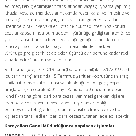
edilmez, tebliğ edilmişlerin tahsilatından vazgeçilir, varsa yapılmış
itirazlar veya açılmış davalar hakkında resen karar verilmesine yer
olmadığına karar verilir, yargılama ve takip giderleri taraflar
üzerinde bırakılır ve vekâlet ücretine hükmedilmez. Söz konusu
cezalar kapsamında bu maddenin yürürlüğe girdiği tarihten önce
yapılan tahsilatlar maddenin yürürlüğe girdiği tarihi takip eden
ikinci ayın sonuna kadar başvurulması halinde maddenin
yürürlüğe girdiği tarihi takip eden üçüncü ayın sonuna kadar red
ve iade edilir.” hükmü yer almaktadır.
Bu hükme göre, 1/1/2019 tarihi (bu tarih dâhil) ile 12/6/2019 tarihi
(bu tarih hariç) arasında 15 Temmuz Şehitler Köprüsünden araç
sınıfları itibarıyla kullanılması yasak olduğu halde geçiş yapan
araçlara ilişkin olarak 6001 sayılı Kanunun 30 uncu maddesinin
ikinci fıkrasına göre idari para cezası verilmesi gereken kişilere
idari para cezası verilmeyecek, verilmiş olanlar tebliğ
edilmeyecek, tebliğ edilmiş olanlar tahsil edilmeyecek ve bu
kişilerden tahsil edilen idari para cezası tutarları iade edilecektir.
Karayolları Genel Müdürlüğünce yapılacak işlemler
MADDE 4 –
(1) 6001 sayılı Kanunun geçici 5 inci maddesi