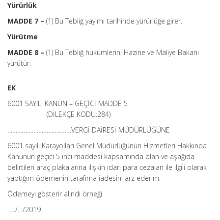
Yürürlük
MADDE 7 –
(1) Bu Tebliğ yayımı tarihinde yürürlüğe girer.
Yürütme
MADDE 8 –
(1) Bu Tebliğ hükümlerini Hazine ve Maliye Bakanı
yürütür.
EK
6001 SAYILI KANUN – GEÇİCİ MADDE 5
(DİLEKÇE KODU:284)
…………………………………VERGİ DAİRESİ MÜDÜRLÜĞÜNE
6001 sayılı Karayolları Genel Müdürlüğünün Hizmetleri Hakkında
Kanunun geçici 5 inci maddesi kapsamında olan ve aşağıda
belirtilen araç plakalarına ilişkin idari para cezalan ile ilgili olarak
yaptığım ödemenin tarafıma iadesini arz ederim.
Ödemeyi gösterir alındı örneği.
…../…/2019