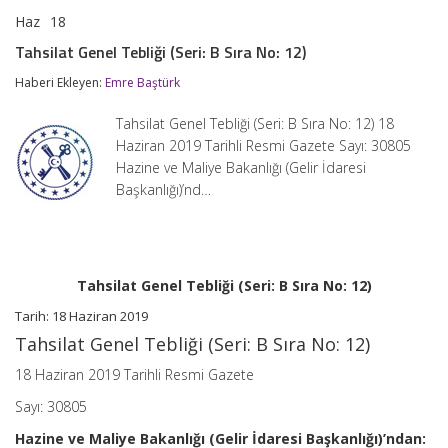
Haz
18
Tahsilat
yorumlar kapalı
Genel
Tahsilat Genel Tebliği (Seri: B Sıra No: 12)
Tebliği
(Seri:
Haberi Ekleyen:
Emre Baştürk
B
Sıra
Tahsilat Genel Tebliği (Seri: B Sıra No: 12) 18
No:
12)
Haziran 2019 Tarihli Resmi Gazete Sayı: 30805
için
Hazine ve Maliye Bakanlığı (Gelir İdaresi
Başkanlığı)’nd…
Tahsilat Genel Tebliği (Seri: B Sıra No: 12)
Tarih: 18 Haziran 2019
Tahsilat Genel Tebliği (Seri: B Sıra No: 12)
18 Haziran 2019 Tarihli Resmi Gazete
Sayı: 30805
Hazine ve Maliye Bakanlığı (Gelir İdaresi Başkanlığı)’ndan: