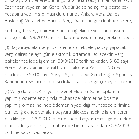
b) Karayolları Genel Müdürlüğü tarafından oluşturulan sanal POS
üzerinden veya anılan Genel Müdürlük adına açılmış posta çeki
hesabına yapılmış olması durumunda Ankara Vergi Dairesi
Başkanlığı Veraset ve Harçlar Vergi Dairesine gönderilmek üzere,
herhangi bir vergi dairesine bu Tebliğ ekinde yer alan başvuru
dilekçesi ile 2/9/2019 tarihine kadar başvurulması gerekmektedir.
(3) Başvuruyu alan vergi dairelerince dilekçeler, iadeyi yapacak
vergi dairesine aynı gün elektronik ortamda iletilecektir. Vergi
dairelerince iade işlemleri, 30/9/2019 tarihine kadar, 6183 sayılı
Amme Alacaklarının Tahsil Usulü Hakkında Kanunun 23 üncü
maddesi ile 5510 sayılı Sosyal Sigortalar ve Genel Sağlık Sigortası
Kanununun 88 inci maddesi dikkate alınarak gerçekleştirilecektir.
(4) Vergi daireleri/Karayolları Genel Müdürlüğü hesaplarına
yapılmış ödemeler dışında muhasebe birimlerine ödeme
yapılmış olması halinde ödemenin yapıldığı muhasebe birimine
bu Tebliğ ekinde yer alan başvuru dilekçesindeki bilgileri içeren
bir dilekçe ile 2/9/2019 tarihine kadar başvurulması gerekmekte
olup, iade işlemleri ilgili muhasebe birimi tarafından 30/9/2019
tarihine kadar yapılacaktır.