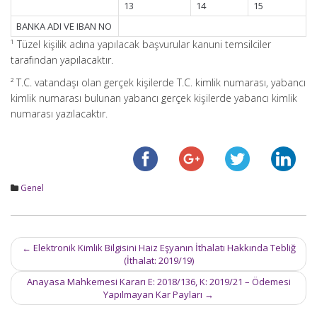
13
14
15
BANKA ADI VE IBAN NO
¹ Tüzel kişilik adına yapılacak başvurular kanuni temsilciler
tarafından yapılacaktır.
² T.C. vatandaşı olan gerçek kişilerde T.C. kimlik numarası, yabancı
kimlik numarası bulunan yabancı gerçek kişilerde yabancı kimlik
numarası yazılacaktır.
Genel
Post
←
Elektronik Kimlik Bilgisini Haiz Eşyanın İthalatı Hakkında Tebliğ
navigation
(İthalat: 2019/19)
Anayasa Mahkemesi Kararı E: 2018/136, K: 2019/21 – Ödemesi
Yapılmayan Kar Payları
→