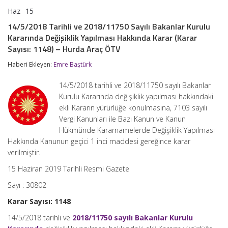
Haz
15
14/5/2018
yorumlar kapalı
Tarihli
14/5/2018 Tarihli ve 2018/11750 Sayılı Bakanlar Kurulu
ve
Kararında Değişiklik Yapılması Hakkında Karar (Karar
2018/11750
Sayılı
Sayısı: 1148) – Hurda Araç ÖTV
Bakanlar
Kurulu
Haberi Ekleyen:
Emre Baştürk
Kararında
Değişiklik
14/5/2018 tarihli ve 2018/11750 sayılı Bakanlar
Yapılması
Kurulu Kararında değişiklik yapılması hakkındaki
Hakkında
Karar
ekli Kararın yürürlüğe konulmasına, 7103 sayılı
(Karar
Vergi Kanunları ile Bazı Kanun ve Kanun
Sayısı:
Hükmünde Kararnamelerde Değişiklik Yapılması
1148)
Hakkında Kanunun geçici 1 inci maddesi gereğince karar
–
Hurda
verilmiştir.
Araç
ÖTV
15 Haziran 2019 Tarihli Resmi Gazete
için
Sayı : 30802
Karar Sayısı: 1148
14/5/2018 tarihli ve
2018/11750 sayılı Bakanlar Kurulu