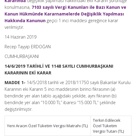
Kararında
değişiklik yapılması hakkındaki ekli Kararın yürürlüğe
konulmasına,
7103 sayılı Vergi Kanunları ile Bazı Kanun ve
Kanun Hükmünde Kararnamelerde Değişiklik Yapılması
Hakkında Kanunun
geçici 1 inci maddesi gereğince karar
verilmiştir.
14 Haziran 2019
Recep Tayyip ERDOĞAN
CUMHURBAŞKANI
14/6/2019 TARİHLİ VE 1148 SAYILI CUMHURBAŞKANI
KARARININ EKİ KARAR
MADDE 1-
14/5/2018 tarihli ve 2018/11750 sayılı Bakanlar Kurulu
Kararının eki Kararın 5 inci maddesinin birinci fıkrasının (a)
bendinde yer alan tablo aşağıdaki şekilde, aynı fıkranın (b)
bendinde yer alan “10.000 TL” ibaresi “15.000 TL” şeklinde
değiştirilmiştir.
Terkin Edilecek
Yeni Aracın Özel Tüketim Vergisi Matrahı (TL)
Özel Tüketim
Vergisi Tutarı (TL)