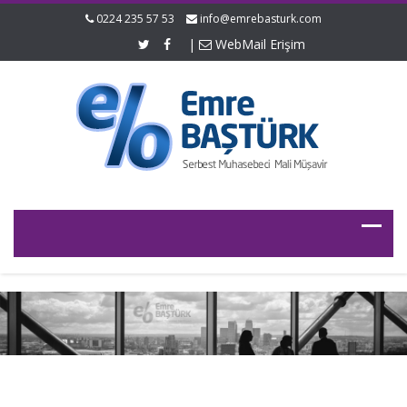
0224 235 57 53
info@emrebasturk.com
|
WebMail Erişim