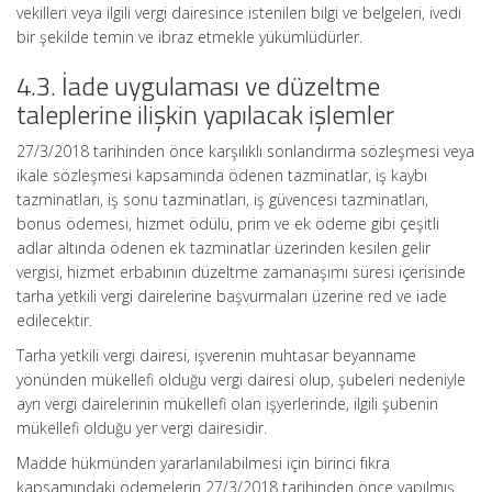
vekilleri veya ilgili vergi dairesince istenilen bilgi ve belgeleri, ivedi
bir şekilde temin ve ibraz etmekle yükümlüdürler.
4.3. İade uygulaması ve düzeltme
taleplerine ilişkin yapılacak işlemler
27/3/2018 tarihinden önce karşılıklı sonlandırma sözleşmesi veya
ikale sözleşmesi kapsamında ödenen tazminatlar, iş kaybı
tazminatları, iş sonu tazminatları, iş güvencesi tazminatları,
bonus ödemesi, hizmet ödülü, prim ve ek ödeme gibi çeşitli
adlar altında ödenen ek tazminatlar üzerinden kesilen gelir
vergisi, hizmet erbabının düzeltme zamanaşımı süresi içerisinde
tarha yetkili vergi dairelerine başvurmaları üzerine red ve iade
edilecektir.
Tarha yetkili vergi dairesi, işverenin muhtasar beyanname
yönünden mükellefi olduğu vergi dairesi olup, şubeleri nedeniyle
ayrı vergi dairelerinin mükellefi olan işyerlerinde, ilgili şubenin
mükellefi olduğu yer vergi dairesidir.
Madde hükmünden yararlanılabilmesi için birinci fıkra
kapsamındaki ödemelerin 27/3/2018 tarihinden önce yapılmış