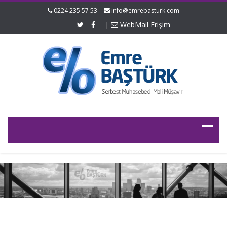
0224 235 57 53
info@emrebasturk.com
|
WebMail Erişim