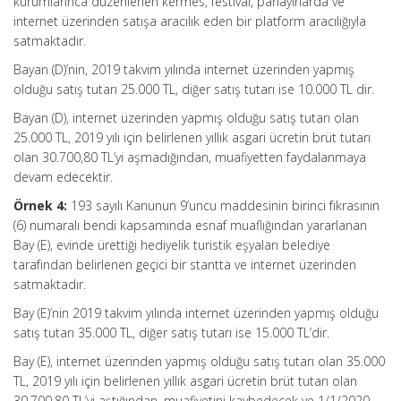
kurumlarınca düzenlenen kermes, festival, panayırlarda ve
internet üzerinden satışa aracılık eden bir platform aracılığıyla
satmaktadır.
Bayan (D)’nin, 2019 takvim yılında internet üzerinden yapmış
olduğu satış tutarı 25.000 TL, diğer satış tutarı ise 10.000 TL dir.
Bayan (D), internet üzerinden yapmış olduğu satış tutarı olan
25.000 TL, 2019 yılı için belirlenen yıllık asgari ücretin brüt tutarı
olan 30.700,80 TL’yi aşmadığından, muafiyetten faydalanmaya
devam edecektir.
Örnek 4:
193 sayılı Kanunun 9’uncu maddesinin birinci fıkrasının
(6) numaralı bendi kapsamında esnaf muaflığından yararlanan
Bay (E), evinde ürettiği hediyelik turistik eşyaları belediye
tarafından belirlenen geçici bir stantta ve internet üzerinden
satmaktadır.
Bay (E)’nin 2019 takvim yılında internet üzerinden yapmış olduğu
satış tutarı 35.000 TL, diğer satış tutarı ise 15.000 TL’dir.
Bay (E), internet üzerinden yapmış olduğu satış tutarı olan 35.000
TL, 2019 yılı için belirlenen yıllık asgari ücretin brüt tutarı olan
30.700,80 TL’yi aştığından, muafiyetini kaybedecek ve 1/1/2020