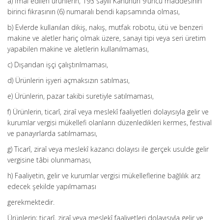
a) İmal edilen ürünlerin, 193 sayılı Kanunun 9’uncu maddesinin
birinci fıkrasının (6) numaralı bendi kapsamında olması,
b) Evlerde kullanılan dikiş, nakış, mutfak robotu, ütü ve benzeri
makine ve aletler hariç olmak üzere, sanayi tipi veya seri üretim
yapabilen makine ve aletlerin kullanılmaması,
c) Dışarıdan işçi çalıştırılmaması,
d) Ürünlerin işyeri açmaksızın satılması,
e) Ürünlerin, pazar takibi suretiyle satılmaması,
f) Ürünlerin, ticarî, ziraî veya meslekî faaliyetleri dolayısıyla gelir ve
kurumlar vergisi mükellefi olanların düzenledikleri kermes, festival
ve panayırlarda satılmaması,
g) Ticarî, ziraî veya meslekî kazancı dolayısı ile gerçek usulde gelir
vergisine tâbi olunmaması,
h) Faaliyetin, gelir ve kurumlar vergisi mükelleflerine bağlılık arz
edecek şekilde yapılmaması
gerekmektedir.
Ürünlerin; ticarî, ziraî veya meslekî faaliyetleri dolayısıyla gelir ve