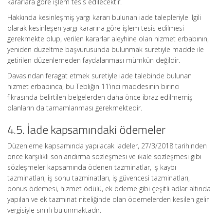
kararlara göre işlem tesis edilecektir.
Hakkında kesinleşmiş yargı kararı bulunan iade talepleriyle ilgili
olarak kesinleşen yargı kararına göre işlem tesis edilmesi
gerekmekte olup, verilen kararlar aleyhine olan hizmet erbabının,
yeniden düzeltme başvurusunda bulunmak suretiyle madde ile
getirilen düzenlemeden faydalanması mümkün değildir.
Davasından feragat etmek suretiyle iade talebinde bulunan
hizmet erbabınca, bu Tebliğin 11’inci maddesinin birinci
fıkrasında belirtilen belgelerden daha önce ibraz edilmemiş
olanların da tamamlanması gerekmektedir.
4.5. İade kapsamındaki ödemeler
Düzenleme kapsamında yapılacak iadeler, 27/3/2018 tarihinden
önce karşılıklı sonlandırma sözleşmesi ve ikale sözleşmesi gibi
sözleşmeler kapsamında ödenen tazminatlar, iş kaybı
tazminatları, iş sonu tazminatları, iş güvencesi tazminatları,
bonus ödemesi, hizmet ödülü, ek ödeme gibi çeşitli adlar altında
yapılan ve ek tazminat niteliğinde olan ödemelerden kesilen gelir
vergisiyle sınırlı bulunmaktadır.