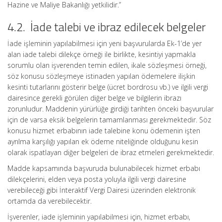
Hazine ve Maliye Bakanlığı yetkilidir.”
4.2. İade talebi ve ibraz edilecek belgeler
İade işleminin yapılabilmesi için yeni başvurularda Ek-1’de yer
alan iade talebi dilekçe örneği ile birlikte, kesintiyi yapmakla
sorumlu olan işverenden temin edilen, ikale sözleşmesi örneği,
söz konusu sözleşmeye istinaden yapılan ödemelere ilişkin
kesinti tutarlarını gösterir belge (ücret bordrosu vb.) ve ilgili vergi
dairesince gerekli görülen diğer belge ve bilgilerin ibrazı
zorunludur. Maddenin yürürlüğe girdiği tarihten önceki başvurular
için de varsa eksik belgelerin tamamlanması gerekmektedir. Söz
konusu hizmet erbabının iade talebine konu ödemenin işten
ayrılma karşılığı yapılan ek ödeme niteliğinde olduğunu kesin
olarak ispatlayan diğer belgeleri de ibraz etmeleri gerekmektedir.
Madde kapsamında başvuruda bulunabilecek hizmet erbabı
dilekçelerini, elden veya posta yoluyla ilgili vergi dairesine
verebileceği gibi İnteraktif Vergi Dairesi üzerinden elektronik
ortamda da verebilecektir.
İşverenler, iade işleminin yapılabilmesi için, hizmet erbabı,