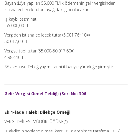
Bayan (L)’ye yapılan 55.000 TL’lik ödemenin gelir vergisinden
istisna edilecek tutarı aşağıdaki gibi olacaktır.
İş kaybı tazminatı
55.000,00 TL
Vergiden istisna edilecek tutar (5.001,76×10=)
50.017,60 TL
Vergiye tabi tutar (55.000-50.017,60=)
4.982,40 TL
Söz konusu Tebliğ yayımı tarihi itibariyle yürürlüğe girmiştir.
Gelir Vergisi Genel Tebliği (Seri No: 306
Ek 1-İade Talebi Dilekçe Örneği
VERGİ DAİRESİ MÜDÜRLÜĞÜNE(*)
İş akdimin sonlandırılması karşılığı işverenimce tarafıma…./…./