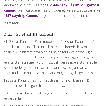
yardımlar ile 25/8/1999 tarihli ve
4447 sayılı İşsizlik Sigortası
Kanunu
uyarınca ödenen işsizlik ödeneği ve 22/5/2003 tarihli ve
4857 sayılı İş Kanunu
’na göre ödenen işe başlatmama
tazminatı;”
3.2. İstisnanın kapsamı
7162 sayılı Kanunun 2’nci maddesi ile 193 sayılı Kanunun 25’inci
maddesinin birinci fıkrasının (1) numaralı bendinde yapılan
değişiklik ile hizmet erbabına ölüm, engellilik ve hastalık gibi
durumlarda ödenen tazminat ve yardımlara uygulanan gelir
vergisi istisnası aynen korunmuş, gelir vergisinden istisna edilen
işsizlik nedeniyle verilen tazminatlar ile işe başlatmama
tazminatlarının hangi tazminatlar olduğuna açıklık getirilmiştir.
193 sayılı Kanunun 25’inci maddesinin birinci fıkrasının (1)
numaralı bendine göre hizmet erbabına;
a) Ölüm, engellilik ve hastalık gibi durumlarda ödenen tazminat
ve yardımlar,
b) 4447 sayılı Kanun uyarınca ödenen işsizlik ödeneği,