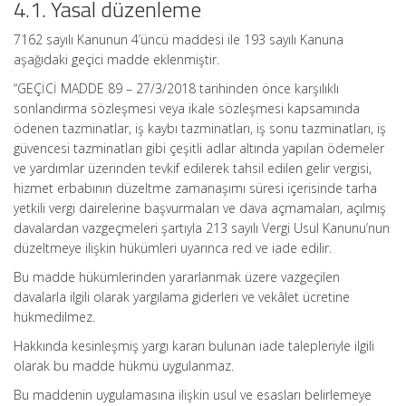
4.1. Yasal düzenleme
7162 sayılı Kanunun 4’üncü maddesi ile 193 sayılı Kanuna
aşağıdaki geçici madde eklenmiştir.
“GEÇİCİ MADDE 89 – 27/3/2018 tarihinden önce karşılıklı
sonlandırma sözleşmesi veya ikale sözleşmesi kapsamında
ödenen tazminatlar, iş kaybı tazminatları, iş sonu tazminatları, iş
güvencesi tazminatları gibi çeşitli adlar altında yapılan ödemeler
ve yardımlar üzerinden tevkif edilerek tahsil edilen gelir vergisi,
hizmet erbabının düzeltme zamanaşımı süresi içerisinde tarha
yetkili vergi dairelerine başvurmaları ve dava açmamaları, açılmış
davalardan vazgeçmeleri şartıyla 213 sayılı Vergi Usul Kanunu’nun
düzeltmeye ilişkin hükümleri uyarınca red ve iade edilir.
Bu madde hükümlerinden yararlanmak üzere vazgeçilen
davalarla ilgili olarak yargılama giderleri ve vekâlet ücretine
hükmedilmez.
Hakkında kesinleşmiş yargı kararı bulunan iade talepleriyle ilgili
olarak bu madde hükmü uygulanmaz.
Bu maddenin uygulamasına ilişkin usul ve esasları belirlemeye