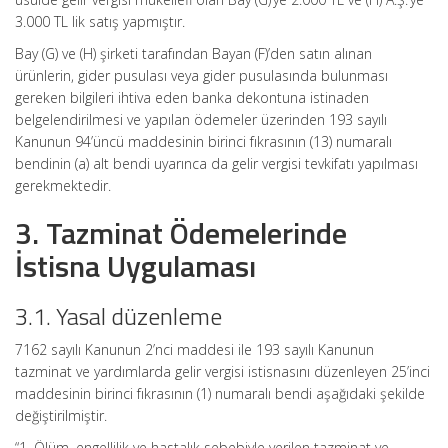
3.000 TL lik satış yapmıştır.
Bay (G) ve (H) şirketi tarafından Bayan (F)’den satın alınan
ürünlerin, gider pusulası veya gider pusulasında bulunması
gereken bilgileri ihtiva eden banka dekontuna istinaden
belgelendirilmesi ve yapılan ödemeler üzerinden 193 sayılı
Kanunun 94’üncü maddesinin birinci fıkrasının (13) numaralı
bendinin (a) alt bendi uyarınca da gelir vergisi tevkifatı yapılması
gerekmektedir.
3. Tazminat Ödemelerinde
İstisna Uygulaması
3.1. Yasal düzenleme
7162 sayılı Kanunun 2’nci maddesi ile 193 sayılı Kanunun
tazminat ve yardımlarda gelir vergisi istisnasını düzenleyen 25’inci
maddesinin birinci fıkrasının (1) numaralı bendi aşağıdaki şekilde
değiştirilmiştir.
“1. Ölüm, engellilik ve hastalık sebebiyle verilen tazminat ve