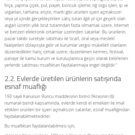
fırça, yapma çiçek, pul, payet, boncuk işleme, tığ örgü işleri, ip ve
urganları, tarhana, erişte, mantı gibi ürünleri işyeri açmaksızın
veya yıl içinde gerçekleştirilen satış tutarı ilgili yıl için geçerli olan
asgari ücretin yıllık brüt tutarından fazla olmamak üzere, internet
ve benzeri elektronik ortamlar üzerinden satanlar. Bu ürünlerin,
pazar takibi suretiyle satılması ile ticarî, ziraî veya meslekî
faaliyetleri dolayısıyla gelir ve kurumlar vergisi mükellefi olanların
düzenledikleri hariç olmak üzere; düzenlenen kermes, festival,
panayır ile kamu kurum ve kuruluşlarınca geçici olarak belirlenen
yerlerde satılması muaflıktan faydalanmaya engel değildir.”
2.2. Evlerde üretilen ürünlerin satışında
esnaf muaflığı
193 sayılı Kanunun 9’uncu maddesinin birinci fıkrasının (6)
numaralı bendi kapsamında, evlerde kendi el emekleri ile imal
ettikleri ürünleri bir işyeri açmaksızın satanlar, esnaf muaflığından
faydalanabilmektedirler.
Bu muaflıktan faydalanılabilmesi için;