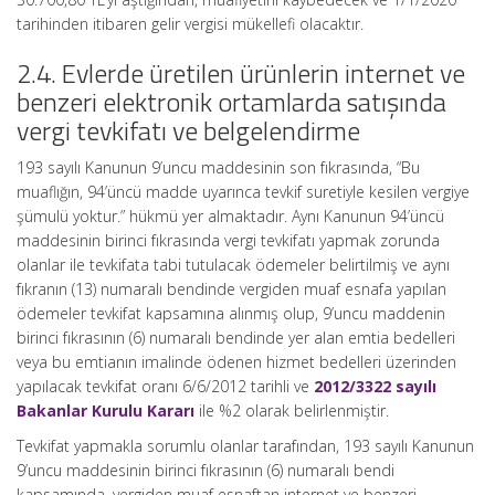
tarihinden itibaren gelir vergisi mükellefi olacaktır.
2.4. Evlerde üretilen ürünlerin internet ve
benzeri elektronik ortamlarda satışında
vergi tevkifatı ve belgelendirme
193 sayılı Kanunun 9’uncu maddesinin son fıkrasında, “Bu
muaflığın, 94’üncü madde uyarınca tevkif suretiyle kesilen vergiye
şümulü yoktur.” hükmü yer almaktadır. Aynı Kanunun 94’üncü
maddesinin birinci fıkrasında vergi tevkifatı yapmak zorunda
olanlar ile tevkifata tabi tutulacak ödemeler belirtilmiş ve aynı
fıkranın (13) numaralı bendinde vergiden muaf esnafa yapılan
ödemeler tevkifat kapsamına alınmış olup, 9’uncu maddenin
birinci fıkrasının (6) numaralı bendinde yer alan emtia bedelleri
veya bu emtianın imalinde ödenen hizmet bedelleri üzerinden
yapılacak tevkifat oranı 6/6/2012 tarihli ve
2012/3322 sayılı
Bakanlar Kurulu Kararı
ile %2 olarak belirlenmiştir.
Tevkifat yapmakla sorumlu olanlar tarafından, 193 sayılı Kanunun
9’uncu maddesinin birinci fıkrasının (6) numaralı bendi
kapsamında, vergiden muaf esnaftan internet ve benzeri