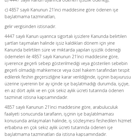
c) 4857 sayılı Kanunun 21’inci maddesine göre ödenen işe
başlatmama tazminatları,
gelir vergisinden istisnadır.
4447 sayılı Kanun uyarınca sigortalı işsizlere Kanunda belirtilen
şartları taşımaları halinde işsiz kaldıkları dönem için yine
Kanunda belirtilen süre ve miktarda yapılan işsizlik ödeneği
ödemeleri ile 4857 sayılı Kanunun 21’inci maddesine göre,
işverence geçerli sebep gösterilmediği veya gösterilen sebebin
geçerli olmadığı mahkemece veya özel hakem tarafından tespit
edilerek feshin geçersizliğine karar verildiğinde, işçinin başvurusu
üzerine işverenin bir ay içinde işe başlatmadığı durumda, işçiye,
en az dört aylık ve en çok sekiz aylık ücreti tutarında ödenen
tazminat istisna kapsamındadır.
4857 sayılı Kanunun 21’inci maddesine göre, arabuluculuk
faaliyeti sonucunda tarafların, işçinin işe başlatılmaması
konusunda anlaşmaları halinde, iş sözleşmesi feshedilen hizmet
erbabına en çok sekiz aylık ücreti tutarında ödenen işe
başlatmama tazminatları da istisna kapsamındadır.