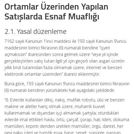
Ortamlar Üzerinden Yapılan
Satışlarda Esnaf Muaflığı
2.1. Yasal düzenleme
7162 sayılı Kanunun 1’inci maddesi ile 193 sayılı Kanunun 9’uncu
maddesinin birinci fıkrasının (6) numaralı bendine “işyeri
açmaksızın” ibaresinden sonra gelmek üzere “veya yıl içinde
gerçekleştirilen satış tutarı ilgili yıl için geçerli olan asgari ücretin
yıllık brüt tutarından fazla olmamak üzere, internet ve benzeri
elektronik ortamlar üzerinden” ibaresi eklenmiştir.
Buna göre, 193 sayılı Kanunun 9’uncu maddesinin birinci fıkrasının
(6) numaralı bendinin yürürlükteki hali aşağıdaki şekildedir.
“6. Evlerde kullanılan dikiş, nakış, mutfak robotu, ütü ve benzeri
makine ve aletler hariç olmak üzere, muharrik kuvvet
kullanmamak ve dışarıdan işçi almamak şartıyla; oturdukları
evlerde imal ettikleri havlu, örtü, çarşaf, çorap, halı, kilim, dokuma
mamûlleri, kırpıntı deriden üretilen mamûller, örgü, dantel, her
nevi nakış işleri ve turistik eşya, hasır, sepet, süpürge, paspas,