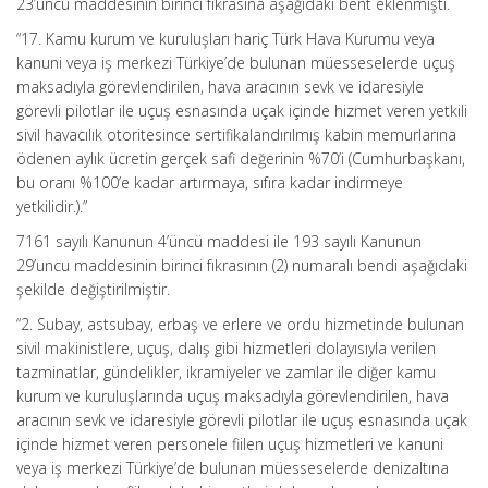
23’üncü maddesinin birinci fıkrasına aşağıdaki bent eklenmişti.
“17. Kamu kurum ve kuruluşları hariç Türk Hava Kurumu veya
kanuni veya iş merkezi Türkiye’de bulunan müesseselerde uçuş
maksadıyla görevlendirilen, hava aracının sevk ve idaresiyle
görevli pilotlar ile uçuş esnasında uçak içinde hizmet veren yetkili
sivil havacılık otoritesince sertifikalandırılmış kabin memurlarına
ödenen aylık ücretin gerçek safi değerinin %70’i (Cumhurbaşkanı,
bu oranı %100’e kadar artırmaya, sıfıra kadar indirmeye
yetkilidir.).”
7161 sayılı Kanunun 4’üncü maddesi ile 193 sayılı Kanunun
29’uncu maddesinin birinci fıkrasının (2) numaralı bendi aşağıdaki
şekilde değiştirilmiştir.
“2. Subay, astsubay, erbaş ve erlere ve ordu hizmetinde bulunan
sivil makinistlere, uçuş, dalış gibi hizmetleri dolayısıyla verilen
tazminatlar, gündelikler, ikramiyeler ve zamlar ile diğer kamu
kurum ve kuruluşlarında uçuş maksadıyla görevlendirilen, hava
aracının sevk ve idaresiyle görevli pilotlar ile uçuş esnasında uçak
içinde hizmet veren personele fiilen uçuş hizmetleri ve kanuni
veya iş merkezi Türkiye’de bulunan müesseselerde denizaltına