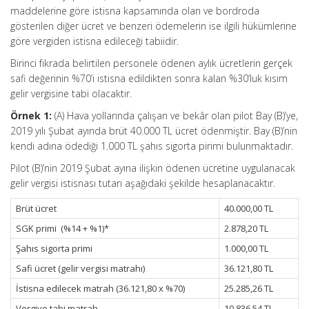
maddelerine göre istisna kapsamında olan ve bordroda
gösterilen diğer ücret ve benzeri ödemelerin ise ilgili hükümlerine
göre vergiden istisna edileceği tabiidir.
Birinci fıkrada belirtilen personele ödenen aylık ücretlerin gerçek
safi değerinin %70’i istisna edildikten sonra kalan %30’luk kısım
gelir vergisine tabi olacaktır.
Örnek 1:
(A) Hava yollarında çalışan ve bekâr olan pilot Bay (B)’ye,
2019 yılı Şubat ayında brüt 40.000 TL ücret ödenmiştir. Bay (B)’nin
kendi adına ödediği 1.000 TL şahıs sigorta pirimi bulunmaktadır.
Pilot (B)’nin 2019 Şubat ayına ilişkin ödenen ücretine uygulanacak
gelir vergisi istisnası tutarı aşağıdaki şekilde hesaplanacaktır.
Brüt ücret
40.000,00 TL
SGK primi (%14 + %1)*
2.878,20 TL
Şahıs sigorta primi
1.000,00 TL
Safi ücret (gelir vergisi matrahı)
36.121,80 TL
İstisna edilecek matrah (36.121,80 x %70)
25.285,26 TL
Vergiye tabi matrah
10.836,54 TL