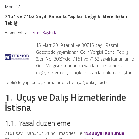
Mar
18
7161
yorumlar kapalı
ve
7161 ve 7162 Sayılı Kanunla Yapılan Değişikliklere İlişkin
7162
Tebliğ
Sayılı
Kanunla
Haberi Ekleyen:
Emre Baştürk
Yapılan
Değişikliklere
İlişkin
15 Mart 2019 tarihli ve 30715 sayılı Resmi
Tebliğ
Gazetede yayımlanan Gelir Vergisi Genel Tebliği
için
(Seri No: 306)’nde; 7161 ve 7162 sayılı Kanunlar ile
Gelir Vergisi Kanununda yapılan söz konusu
değişiklikler ile ilgili açıklamalarda bulunulmuştur.
Tebliğde yapılan açıklamalar özetle aşağıdaki gibidir.
1. Uçuş ve Dalış Hizmetlerinde
İstisna
1.1. Yasal düzenleme
7161 sayılı Kanunun 3’üncü maddesi ile
193 sayılı Kanunun