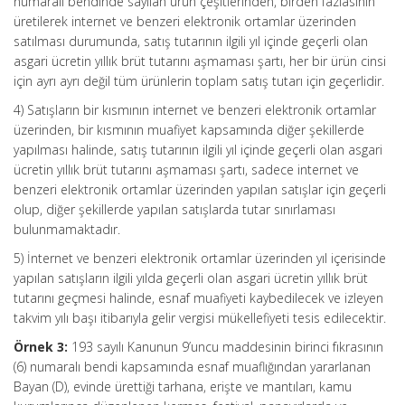
numaralı bendinde sayılan ürün çeşitlerinden, birden fazlasının
üretilerek internet ve benzeri elektronik ortamlar üzerinden
satılması durumunda, satış tutarının ilgili yıl içinde geçerli olan
asgari ücretin yıllık brüt tutarını aşmaması şartı, her bir ürün cinsi
için ayrı ayrı değil tüm ürünlerin toplam satış tutarı için geçerlidir.
4) Satışların bir kısmının internet ve benzeri elektronik ortamlar
üzerinden, bir kısmının muafiyet kapsamında diğer şekillerde
yapılması halinde, satış tutarının ilgili yıl içinde geçerli olan asgari
ücretin yıllık brüt tutarını aşmaması şartı, sadece internet ve
benzeri elektronik ortamlar üzerinden yapılan satışlar için geçerli
olup, diğer şekillerde yapılan satışlarda tutar sınırlaması
bulunmamaktadır.
5) İnternet ve benzeri elektronik ortamlar üzerinden yıl içerisinde
yapılan satışların ilgili yılda geçerli olan asgari ücretin yıllık brüt
tutarını geçmesi halinde, esnaf muafiyeti kaybedilecek ve izleyen
takvim yılı başı itibarıyla gelir vergisi mükellefiyeti tesis edilecektir.
Örnek 3:
193 sayılı Kanunun 9’uncu maddesinin birinci fıkrasının
(6) numaralı bendi kapsamında esnaf muaflığından yararlanan
Bayan (D), evinde ürettiği tarhana, erişte ve mantıları, kamu