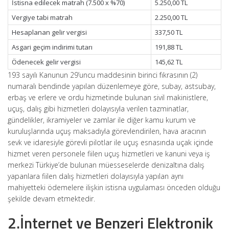
İstisna edilecek matrah (7.500 x %70)
5.250,00 TL
Vergiye tabi matrah
2.250,00 TL
Hesaplanan gelir vergisi
337,50 TL
Asgari geçim indirimi tutarı
191,88 TL
Ödenecek gelir vergisi
145,62 TL
193 sayılı Kanunun 29’uncu maddesinin birinci fıkrasının (2)
numaralı bendinde yapılan düzenlemeye göre, subay, astsubay,
erbaş ve erlere ve ordu hizmetinde bulunan sivil makinistlere,
uçuş, dalış gibi hizmetleri dolayısıyla verilen tazminatlar,
gündelikler, ikramiyeler ve zamlar ile diğer kamu kurum ve
kuruluşlarında uçuş maksadıyla görevlendirilen, hava aracının
sevk ve idaresiyle görevli pilotlar ile uçuş esnasında uçak içinde
hizmet veren personele fiilen uçuş hizmetleri ve kanuni veya iş
merkezi Türkiye’de bulunan müesseselerde denizaltına dalış
yapanlara fiilen dalış hizmetleri dolayısıyla yapılan aynı
mahiyetteki ödemelere ilişkin istisna uygulaması önceden olduğu
şekilde devam etmektedir.
2.İnternet ve Benzeri Elektronik