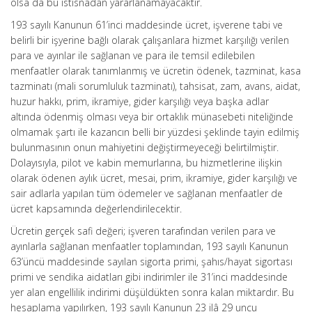
olsa da bu istisnadan yararlanamayacaktır.
193 sayılı Kanunun 61’inci maddesinde ücret, işverene tabi ve
belirli bir işyerine bağlı olarak çalışanlara hizmet karşılığı verilen
para ve ayınlar ile sağlanan ve para ile temsil edilebilen
menfaatler olarak tanımlanmış ve ücretin ödenek, tazminat, kasa
tazminatı (mali sorumluluk tazminatı), tahsisat, zam, avans, aidat,
huzur hakkı, prim, ikramiye, gider karşılığı veya başka adlar
altında ödenmiş olması veya bir ortaklık münasebeti niteliğinde
olmamak şartı ile kazancın belli bir yüzdesi şeklinde tayin edilmiş
bulunmasının onun mahiyetini değiştirmeyeceği belirtilmiştir.
Dolayısıyla, pilot ve kabin memurlarına, bu hizmetlerine ilişkin
olarak ödenen aylık ücret, mesai, prim, ikramiye, gider karşılığı ve
sair adlarla yapılan tüm ödemeler ve sağlanan menfaatler de
ücret kapsamında değerlendirilecektir.
Ücretin gerçek safi değeri; işveren tarafından verilen para ve
ayınlarla sağlanan menfaatler toplamından, 193 sayılı Kanunun
63’üncü maddesinde sayılan sigorta primi, şahıs/hayat sigortası
primi ve sendika aidatları gibi indirimler ile 31’inci maddesinde
yer alan engellilik indirimi düşüldükten sonra kalan miktardır. Bu
hesaplama yapılırken, 193 sayılı Kanunun 23 ilâ 29 uncu