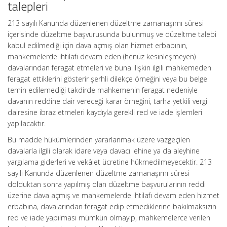
talepleri
213 sayılı Kanunda düzenlenen düzeltme zamanaşımı süresi
içerisinde düzeltme başvurusunda bulunmuş ve düzeltme talebi
kabul edilmediği için dava açmış olan hizmet erbabının,
mahkemelerde ihtilafı devam eden (henüz kesinleşmeyen)
davalarından feragat etmeleri ve buna ilişkin ilgili mahkemeden
feragat ettiklerini gösterir şerhli dilekçe örneğini veya bu belge
temin edilemediği takdirde mahkemenin feragat nedeniyle
davanın reddine dair vereceği karar örneğini, tarha yetkili vergi
dairesine ibraz etmeleri kaydıyla gerekli red ve iade işlemleri
yapılacaktır.
Bu madde hükümlerinden yararlanmak üzere vazgeçilen
davalarla ilgili olarak idare veya davacı lehine ya da aleyhine
yargılama giderleri ve vekâlet ücretine hükmedilmeyecektir. 213
sayılı Kanunda düzenlenen düzeltme zamanaşımı süresi
dolduktan sonra yapılmış olan düzeltme başvurularının reddi
üzerine dava açmış ve mahkemelerde ihtilafı devam eden hizmet
erbabına, davalarından feragat edip etmediklerine bakılmaksızın
red ve iade yapılması mümkün olmayıp, mahkemelerce verilen