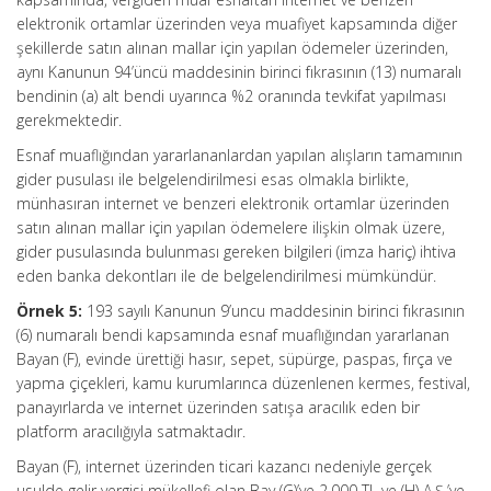
elektronik ortamlar üzerinden veya muafiyet kapsamında diğer
şekillerde satın alınan mallar için yapılan ödemeler üzerinden,
aynı Kanunun 94’üncü maddesinin birinci fıkrasının (13) numaralı
bendinin (a) alt bendi uyarınca %2 oranında tevkifat yapılması
gerekmektedir.
Esnaf muaflığından yararlananlardan yapılan alışların tamamının
gider pusulası ile belgelendirilmesi esas olmakla birlikte,
münhasıran internet ve benzeri elektronik ortamlar üzerinden
satın alınan mallar için yapılan ödemelere ilişkin olmak üzere,
gider pusulasında bulunması gereken bilgileri (imza hariç) ihtiva
eden banka dekontları ile de belgelendirilmesi mümkündür.
Örnek 5:
193 sayılı Kanunun 9’uncu maddesinin birinci fıkrasının
(6) numaralı bendi kapsamında esnaf muaflığından yararlanan
Bayan (F), evinde ürettiği hasır, sepet, süpürge, paspas, fırça ve
yapma çiçekleri, kamu kurumlarınca düzenlenen kermes, festival,
panayırlarda ve internet üzerinden satışa aracılık eden bir
platform aracılığıyla satmaktadır.
Bayan (F), internet üzerinden ticari kazancı nedeniyle gerçek
usulde gelir vergisi mükellefi olan Bay (G)’ye 2.000 TL ve (H) A.Ş.’ye