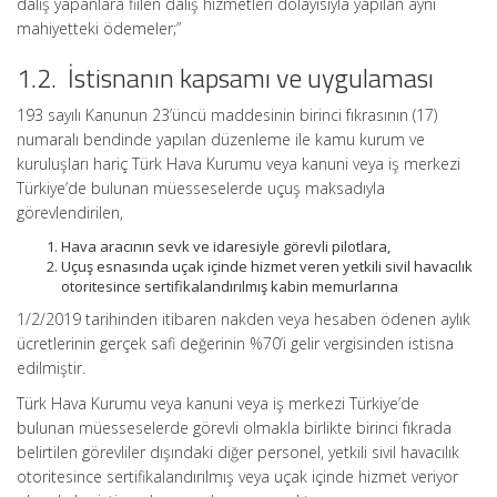
dalış yapanlara fiilen dalış hizmetleri dolayısıyla yapılan aynı
mahiyetteki ödemeler;”
1.2. İstisnanın kapsamı ve uygulaması
193 sayılı Kanunun 23’üncü maddesinin birinci fıkrasının (17)
numaralı bendinde yapılan düzenleme ile kamu kurum ve
kuruluşları hariç Türk Hava Kurumu veya kanuni veya iş merkezi
Türkiye’de bulunan müesseselerde uçuş maksadıyla
görevlendirilen,
Hava aracının sevk ve idaresiyle görevli pilotlara,
Uçuş esnasında uçak içinde hizmet veren yetkili sivil havacılık
otoritesince sertifikalandırılmış kabin memurlarına
1/2/2019 tarihinden itibaren nakden veya hesaben ödenen aylık
ücretlerinin gerçek safi değerinin %70’i gelir vergisinden istisna
edilmiştir.
Türk Hava Kurumu veya kanuni veya iş merkezi Türkiye’de
bulunan müesseselerde görevli olmakla birlikte birinci fıkrada
belirtilen görevliler dışındaki diğer personel, yetkili sivil havacılık
otoritesince sertifikalandırılmış veya uçak içinde hizmet veriyor