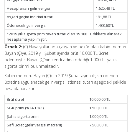
Hesaplanan gelir vergisi
1.625,48 TL
Asgari geçim indirimi tutarı
191,88 TL
Ödenecek gelir vergisi
1.433,60TL
*2019 yılı sigorta prim tavan tutarı olan 19.188 TL dikkate alınarak
hesaplama yapılmıştır.
Örnek 2:
(C) Hava yollarında çalışan ve bekâr olan kabin memuru
Bayan (Ç)’ye, 2019 yılı Şubat ayında brüt 10.000 TL ücret
ödenmiştir. Bayan (Ç)’nin kendi adına ödediği 1.000 TL şahıs
sigorta pirimi bulunmaktadır.
Kabin memuru Bayan (Ç)’nin 2019 Şubat ayına ilişkin ödenen
ücretine uygulanacak gelir vergisi istisnası tutarı aşağıdaki şekilde
hesaplanacaktır.
Brüt ücret
10.000,00 TL
SGK primi (%14 + %1)
1.500,00 TL
Şahıs sigorta primi
1.000,00 TL
Safi ücret (gelir vergisi matrahı)
7.500,00 TL