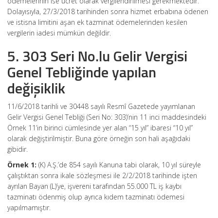
ödemelerinin ise ücret olarak vergilendirilmesi gerekmektedir.
Dolayısıyla, 27/3/2018 tarihinden sonra hizmet erbabına ödenen
ve istisna limitini aşan ek tazminat ödemelerinden kesilen
vergilerin iadesi mümkün değildir.
5. 303 Seri No.lu Gelir Vergisi
Genel Tebliğinde yapılan
değişiklik
11/6/2018 tarihli ve 30448 sayılı Resmî Gazetede yayımlanan
Gelir Vergisi Genel Tebliği (Seri No: 303)’nin 11 inci maddesindeki
Örnek 11’in birinci cümlesinde yer alan “15 yıl” ibaresi “10 yıl”
olarak değiştirilmiştir. Buna göre örneğin son hali aşağıdaki
gibidir.
Örnek 1:
(K) A.Ş.’de 854 sayılı Kanuna tabi olarak, 10 yıl süreyle
çalıştıktan sonra ikale sözleşmesi ile 2/2/2018 tarihinde işten
ayrılan Bayan (L)’ye, işvereni tarafından 55.000 TL iş kaybı
tazminatı ödenmiş olup ayrıca kıdem tazminatı ödemesi
yapılmamıştır.