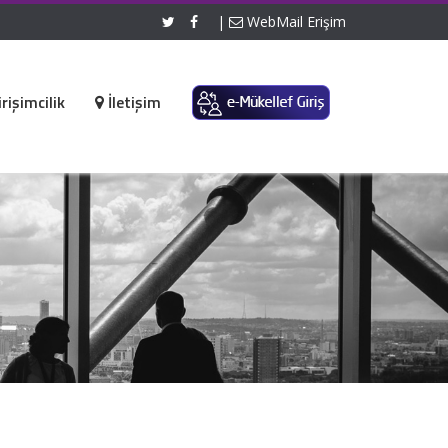
|
WebMail Erişim
rişimcilik
İletişim