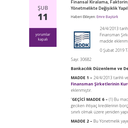
Finansal Kiralama, Faktorin
ŞUB
Yönetmelikte Değişiklik Yap
11
Haberi Ekleyen:
Emre Baştürk
24/4/2013 tarih
Finansal
yorumlar
Finansman Şirke
Kiralama,
kapalı
madde eklenmiş
Faktoring
ve
0 Şubat 2019 T
Finansman
Şirketlerinin
Sayı: 30682
Kuruluş
ve
Bankacılık Düzenleme ve 
Faaliyet
MADDE 1 –
24/4/2013 tarihli 
Esasları
Hakkında
Finansman Şirketlerinin Kur
Yönetmelikte
eklenmiştir.
Değişiklik
Yapılmasına
“
GEÇİCİ MADDE 6 –
(1) Bu mad
Dair
geciken ihtiyaç kredilerinin bor
Yönetmelik
sınırlı olmak üzere yeniden yapıla
için
MADDE 2 –
Bu Yönetmelik yayım