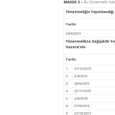
MADDE 3 –
Bu Yönetmelik hükü
Yönetmeliğin Yayımlandığı
Tarihi
24/4/2013
Yönetmelikte Değişiklik Y
Gazete’nin
Tarihi
1-
31/12/2013
2-
2/4/2015
3-
26/6/2015
4-
25/11/2015
5-
2/6/2016
6-
27/9/2016
7-
21/10/2017