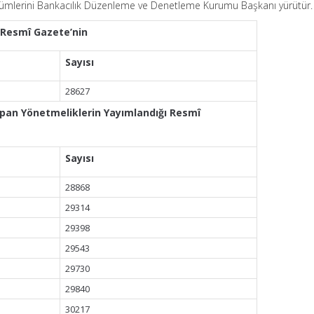
mlerini Bankacılık Düzenleme ve Denetleme Kurumu Başkanı yürütür.
 Resmî Gazete’nin
Sayısı
28627
apan Yönetmeliklerin Yayımlandığı Resmî
Sayısı
28868
29314
29398
29543
29730
29840
30217