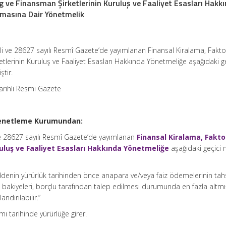
g ve Finansman Şirketlerinin Kuruluş ve Faaliyet Esasları Hakk
ılmasına Dair Yönetmelik
li ve 28627 sayılı Resmî Gazete’de yayımlanan Finansal Kiralama, Fakto
tlerinin Kuruluş ve Faaliyet Esasları Hakkında Yönetmeliğe aşağıdaki ge
tir.
arihli Resmi Gazete
Denetleme Kurumundan:
ve 28627 sayılı Resmî Gazete’de yayımlanan
Finansal Kiralama, Fakto
uluş ve Faaliyet Esasları Hakkında Yönetmeliğe
aşağıdaki geçici
denin yürürlük tarihinden önce anapara ve/veya faiz ödemelerinin tahs
ç bakiyeleri, borçlu tarafından talep edilmesi durumunda en fazla altmış
ndırılabilir.”
ı tarihinde yürürlüğe girer.