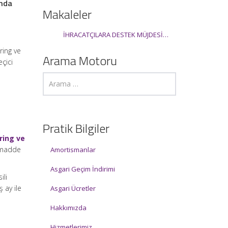
ında
Makaleler
İHRACATÇILARA DESTEK MÜJDESİ…
ring ve
Arama Motoru
çici
Pratik Bilgiler
ring ve
 madde
Amortismanlar
Asgari Geçim İndirimi
ili
 ay ile
Asgari Ücretler
Hakkımızda
Hizmetlerimiz