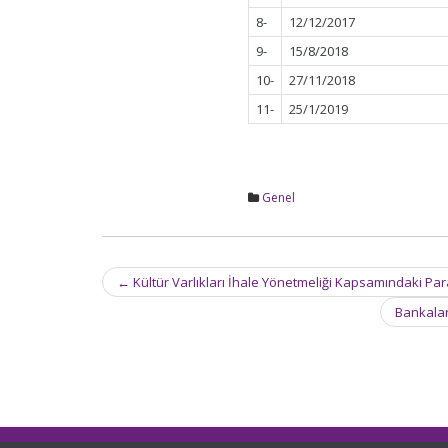
8-
12/12/2017
9-
15/8/2018
10-
27/11/2018
11-
25/1/2019
Genel
Post
←
Kültür Varlıkları İhale Yönetmeliği Kapsamındaki Par
navigation
Bankalar