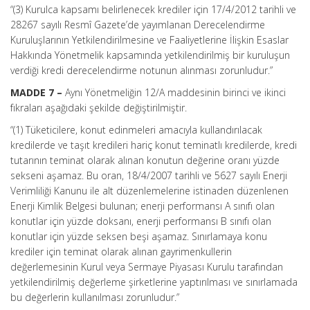
“(3) Kurulca kapsamı belirlenecek krediler için 17/4/2012 tarihli ve
28267 sayılı Resmî Gazete’de yayımlanan Derecelendirme
Kuruluşlarının Yetkilendirilmesine ve Faaliyetlerine İlişkin Esaslar
Hakkında Yönetmelik kapsamında yetkilendirilmiş bir kuruluşun
verdiği kredi derecelendirme notunun alınması zorunludur.”
MADDE 7 –
Aynı Yönetmeliğin 12/A maddesinin birinci ve ikinci
fıkraları aşağıdaki şekilde değiştirilmiştir.
“(1) Tüketicilere, konut edinmeleri amacıyla kullandırılacak
kredilerde ve taşıt kredileri hariç konut teminatlı kredilerde, kredi
tutarının teminat olarak alınan konutun değerine oranı yüzde
sekseni aşamaz. Bu oran, 18/4/2007 tarihli ve 5627 sayılı Enerji
Verimliliği Kanunu ile alt düzenlemelerine istinaden düzenlenen
Enerji Kimlik Belgesi bulunan; enerji performansı A sınıfı olan
konutlar için yüzde doksanı, enerji performansı B sınıfı olan
konutlar için yüzde seksen beşi aşamaz. Sınırlamaya konu
krediler için teminat olarak alınan gayrimenkullerin
değerlemesinin Kurul veya Sermaye Piyasası Kurulu tarafından
yetkilendirilmiş değerleme şirketlerine yaptırılması ve sınırlamada
bu değerlerin kullanılması zorunludur.”