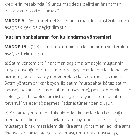
kredilerin hesabında 19 uncu maddede belirtilen finansman
ortaklıkları dikkate alınmaz.”
MADDE 9 –
Aynı Yönetmeliğin 19 uncu maddesi başlığı ile birlikte
aşağıdaki şekilde değiştirilmiştir.
“
Katılım bankalarının fon kullandırma yöntemleri
MADDE 19 –
(1) Katılım bankalarının fon kullandırma yöntemleri
aşağıda belirtilmiştir.
a) Satım yöntemleri: Finansman sağlama amacıyla müşterinin
ihtiyaç duyduğu her türlü maddi ve gayri maddi mallar ile hak ve
hizmetin, bedeli satıcıya ödenerek tedarik edilmesi işlemidir.
Satım yöntemleri; kâr beyanı ile satım (murabaha), kârsız satım
(tevliye), pazarlık usulüyle satım (müsaveme), peşin ödemeli satım
(selem),açık hesaplı satım (isticrar), kâr beyanı ile emtia satımı
(teverruk) ve eser sözleşmesi (istisna) türlerinden oluşur.
b) Kiralama yöntemleri: Tüketilmeden kullanılabilen bir varlığın
menfaatinin finansman sağlama amacıyla belirli bir süre için
müşteriye bırakılması işlemidir. Kiralama yöntemleri; adi kiralama,
finansal kiralama, faaliyet kiralaması, ürün kiralaması ve işgücü