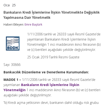
Oca
25
Bankaların
yorumlar kapalı
Kredi
Bankaların Kredi İşlemlerine İlişkin Yönetmelikte Değişiklik
İşlemlerine
Yapılmasına Dair Yönetmelik
İlişkin
Yönetmelikte
Haberi Ekleyen:
Emre Baştürk
Değişiklik
Yapılmasına
Dair
1/11/2006 tarihli ve 26333 sayılı Resmî Gazete’de
Yönetmelik
yayımlanan Bankaların Kredi İşlemlerine İlişkin
için
Yönetmeliğin 1 inci maddesinin ikinci fıkrasının (b)
ve (c) bentleri aşağıdaki şekilde değiştirilmiştir.
25 Ocak 2019 Tarihli Resmi Gazete
Sayı: 30666
Bankacılık Düzenleme ve Denetleme Kurumundan:
MADDE 1 –
1/11/2006 tarihli ve 26333 sayılı Resmî Gazete’de
yayımlanan
Bankaların Kredi İşlemlerine İlişkin
Yönetmeliğin
1 inci maddesinin ikinci fıkrasının (b) ve (c) bentleri
aşağıdaki şekilde değiştirilmiştir.
“b) Kredi açma yetkisinin devri, bankanın dahil olduğu risk grubu