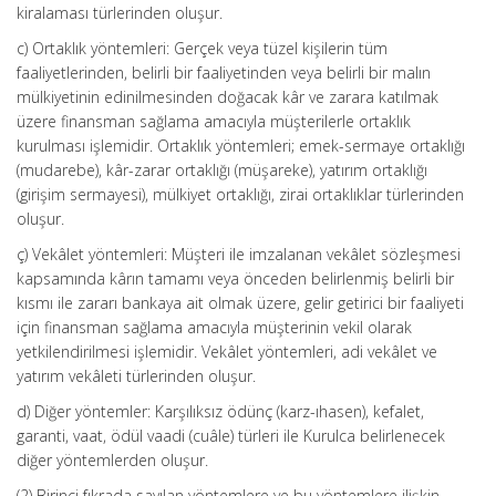
kiralaması türlerinden oluşur.
c) Ortaklık yöntemleri: Gerçek veya tüzel kişilerin tüm
faaliyetlerinden, belirli bir faaliyetinden veya belirli bir malın
mülkiyetinin edinilmesinden doğacak kâr ve zarara katılmak
üzere finansman sağlama amacıyla müşterilerle ortaklık
kurulması işlemidir. Ortaklık yöntemleri; emek-sermaye ortaklığı
(mudarebe), kâr-zarar ortaklığı (müşareke), yatırım ortaklığı
(girişim sermayesi), mülkiyet ortaklığı, zirai ortaklıklar türlerinden
oluşur.
ç) Vekâlet yöntemleri: Müşteri ile imzalanan vekâlet sözleşmesi
kapsamında kârın tamamı veya önceden belirlenmiş belirli bir
kısmı ile zararı bankaya ait olmak üzere, gelir getirici bir faaliyeti
için finansman sağlama amacıyla müşterinin vekil olarak
yetkilendirilmesi işlemidir. Vekâlet yöntemleri, adi vekâlet ve
yatırım vekâleti türlerinden oluşur.
d) Diğer yöntemler: Karşılıksız ödünç (karz-ıhasen), kefalet,
garanti, vaat, ödül vaadi (cuâle) türleri ile Kurulca belirlenecek
diğer yöntemlerden oluşur.
(2) Birinci fıkrada sayılan yöntemlere ve bu yöntemlere ilişkin