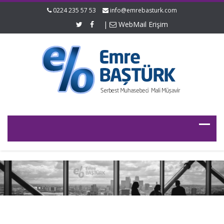
0224 235 57 53
info@emrebasturk.com
|
WebMail Erişim