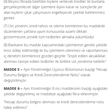
(6) Beşinci fıkrada belirtilen kişilere verilecek krediler ile bunlarla
gerçekleştirilecek diğer işlemlere ilişkin karar ve süreçlerde yer
alan kişilerin çıkar çatışmasını engelleyecek şekilde belirlenmesi
gerekir.
(7) Üst yönetim, kredi tahsis ve izleme birimlerinin bu maddede
düzenlenen şartlara uyum konusunda azami dikkati
göstermesine yönelik tüm tedbirleri almakla yükümlüdür.
(8) Bankanın bu madde kapsamındaki işlemlerinin gerekli şekilde
tesis edilip edilmediği ile bu işlemlerin izlenmesi ve raporlanması
iç denetim birimlerince gözden geçirilir. Tespit edilen aksaklıklar,
alınması tavsiye edilen tedbirler ile birlikte üst yönetime bildirilir.”
MADDE 5 –
Aynı Yönetmeliğin Üçüncü Bölümünün başlığı “Hesap
Durumu Belgesi ve Kredi Derecelendirme Notu” olarak
değiştirilmiştir.
MADDE 6 –
Aynı Yönetmeliğin 8 inci maddesinin başlığı aşağıdaki
şekilde değiştirilmiş ve maddeye aşağıdaki fıkra eklenmiştir.
“Hesap durumu belgesi alınması ve kredi derecelendirme notu
talep edilmesi”