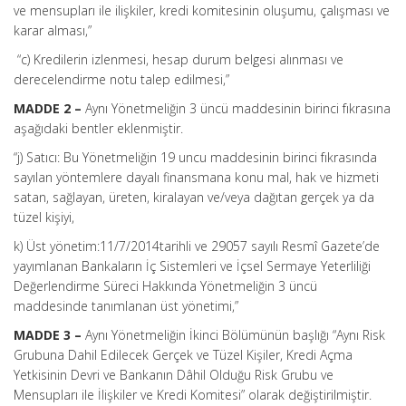
ve mensupları ile ilişkiler, kredi komitesinin oluşumu, çalışması ve
karar alması,”
“c) Kredilerin izlenmesi, hesap durum belgesi alınması ve
derecelendirme notu talep edilmesi,”
MADDE 2 –
Aynı Yönetmeliğin 3 üncü maddesinin birinci fıkrasına
aşağıdaki bentler eklenmiştir.
“j) Satıcı: Bu Yönetmeliğin 19 uncu maddesinin birinci fıkrasında
sayılan yöntemlere dayalı finansmana konu mal, hak ve hizmeti
satan, sağlayan, üreten, kiralayan ve/veya dağıtan gerçek ya da
tüzel kişiyi,
k) Üst yönetim:11/7/2014tarihli ve 29057 sayılı Resmî Gazete’de
yayımlanan Bankaların İç Sistemleri ve İçsel Sermaye Yeterliliği
Değerlendirme Süreci Hakkında Yönetmeliğin 3 üncü
maddesinde tanımlanan üst yönetimi,”
MADDE 3 –
Aynı Yönetmeliğin İkinci Bölümünün başlığı “Aynı Risk
Grubuna Dahil Edilecek Gerçek ve Tüzel Kişiler, Kredi Açma
Yetkisinin Devri ve Bankanın Dâhil Olduğu Risk Grubu ve
Mensupları ile İlişkiler ve Kredi Komitesi” olarak değiştirilmiştir.