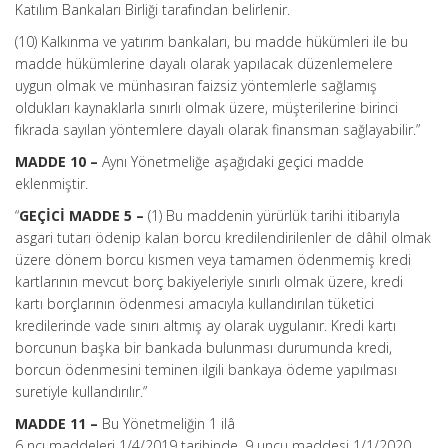
Katılım Bankaları Birliği tarafından belirlenir.
(10) Kalkınma ve yatırım bankaları, bu madde hükümleri ile bu
madde hükümlerine dayalı olarak yapılacak düzenlemelere
uygun olmak ve münhasıran faizsiz yöntemlerle sağlamış
oldukları kaynaklarla sınırlı olmak üzere, müşterilerine birinci
fıkrada sayılan yöntemlere dayalı olarak finansman sağlayabilir.”
MADDE 10 –
Aynı Yönetmeliğe aşağıdaki geçici madde
eklenmiştir.
“
GEÇİCİ MADDE 5 –
(1) Bu maddenin yürürlük tarihi itibarıyla
asgari tutarı ödenip kalan borcu kredilendirilenler de dâhil olmak
üzere dönem borcu kısmen veya tamamen ödenmemiş kredi
kartlarının mevcut borç bakiyeleriyle sınırlı olmak üzere, kredi
kartı borçlarının ödenmesi amacıyla kullandırılan tüketici
kredilerinde vade sınırı altmış ay olarak uygulanır. Kredi kartı
borcunun başka bir bankada bulunması durumunda kredi,
borcun ödenmesini teminen ilgili bankaya ödeme yapılması
suretiyle kullandırılır.”
MADDE 11 –
Bu Yönetmeliğin 1 ilâ
6 ncı maddeleri 1/4/2019 tarihinde, 9 uncu maddesi 1/1/2020