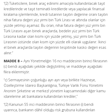
“(2) Tüketicilere, binek araç edinimi amacıyla kullandırılacak taşıt
kredilerinde ve taşıt teminatlı kredilerde veya yapılacak finansal
kiralama işlemlerinde, kredi tutarının taşıtın değerine oranı taşıtın
nihai fatura değeri yüz yirmi bin Türk Lirası ve altında olanlar için
yüzde yetmişi aşamaz. Bu oran, nihai fatura değeri yüz yirmi bin
Türk Lirasını aşan binek araçlarda, bedelin yüz yirmi bin Türk
Lirasına kadar olan kısmı için yüzde yetmiş, yüz yirmi bin Türk
Lirasının üstünde olan kısım için yüzde elli olarak uygulanır. İkinci
el binek araçlarda taşıtın değerinin tespitinde kasko değeri esas
alınır.”
MADDE 8 –
Aynı Yönetmeliğin 16 ncı maddesinin birinci fıkrasının
(c) bendi aşağıdaki şekilde değiştirilmiş ve maddeye aşağıdaki
fıkra eklenmiştir.
“c) Sermayesinin çoğunluğu ayrı ayrı veya birlikte Hazineye,
Özelleştirme İdaresi Başkanlığına, Türkiye Varlık Fonu Yönetimi
Anonim Şirketine ve merkezî yönetim kapsamındaki diğer kamu
idarelerine ait bankalara kullandırılan krediler,”
“(2) Kanunun 55 inci maddesinin birinci fıkrasının (i) bendi
uyarınca, bankanın dâhil olduğu risk grubuna kullandırılan