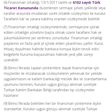
(6) Finansman ortaklığı, 13/1/2011 tarihli ve
6102 sayılı Türk
Ticaret Kanununda
düzenlenen sermaye şirketi şeklinde veya
taraflar arasında imzalanan süreli ortaklık sözleşmesi ile kurulur.
Tarafların kâr ve zarara katılma oranları sözleşmede belirtilir.
(7) Finansman ortaklığı sözleşmelerinde, sermayesine iştirak
edilen ortaklığın yönetimi başta olmak üzere tarafların hak ve
yükümlülüklerine yer verilmesi zorunludur. Finansman ortaklığı
paylarının en fazla yedi yıl içinde elden çıkarılması şarttır. Kurul,
ihtiyaç duyulması halinde bankaca konuya ilişkin tevsik edici
belgelerle Kuruma başvurulması halinde yedi yıllık süreyi
uzatabilir.
(8) Birinci fıkrada sayılan yöntemlere dayalı finansmanlar için
müşteriler ile imzalanacak sözleşmelerin yeknesak bir şekilde
uygulanmasını ve katılım bankacılığı meslek ilke ve standartlarına
uyumunu teminen, Kurulun uygun görüşü alınmak suretiyle
Türkiye Katılım Bankaları Birliği tarafından tip sözleşmeler
hazırlanır.
(9) Birinci fıkrada belirtilen her bir finansman yöntemine ilişkin
standartlar, Kurulun uygun görüşü alınmak suretiyle Türkiye