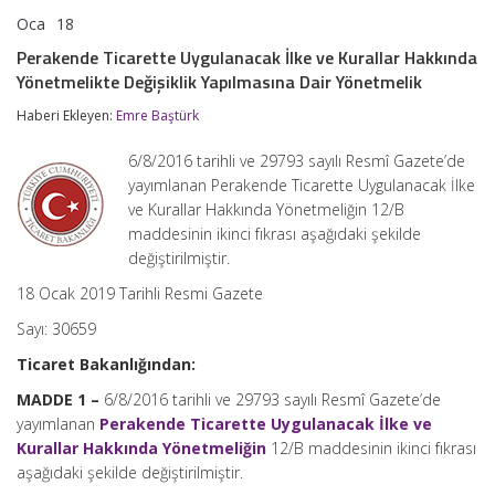
Oca
18
Perakende
yorumlar kapalı
Ticarette
Perakende Ticarette Uygulanacak İlke ve Kurallar Hakkında
Uygulanacak
Yönetmelikte Değişiklik Yapılmasına Dair Yönetmelik
İlke
ve
Haberi Ekleyen:
Emre Baştürk
Kurallar
Hakkında
Yönetmelikte
6/8/2016 tarihli ve 29793 sayılı Resmî Gazete’de
Değişiklik
yayımlanan Perakende Ticarette Uygulanacak İlke
Yapılmasına
ve Kurallar Hakkında Yönetmeliğin 12/B
Dair
Yönetmelik
maddesinin ikinci fıkrası aşağıdaki şekilde
için
değiştirilmiştir.
18 Ocak 2019 Tarihli Resmi Gazete
Sayı: 30659
Ticaret Bakanlığından:
MADDE 1 –
6/8/2016 tarihli ve 29793 sayılı Resmî Gazete’de
yayımlanan
Perakende Ticarette Uygulanacak İlke ve
Kurallar Hakkında Yönetmeliğin
12/B maddesinin ikinci fıkrası
aşağıdaki şekilde değiştirilmiştir.