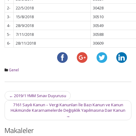
2-
22/5/2018
30428
3-
15/8/2018
30510
4-
28/9/2018
30549
5-
7/11/2018
30588
6-
28/11/2018
30609
Genel
Post
←
2019/1 YMM Sınav Duyurusu
navigation
7161 Sayılı Kanun – Vergi Kanunları İle Bazı Kanun ve Kanun
Hükmünde Kararnamelerde Değişiklik Yapılmasına Dair Kanun
→
Makaleler