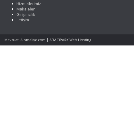
Hizmetlerimiz
Makaleler
Girişimcilik
İletişim
Mevzuat: Alomaliye.com
|
ABACIPARK
Web Hosting