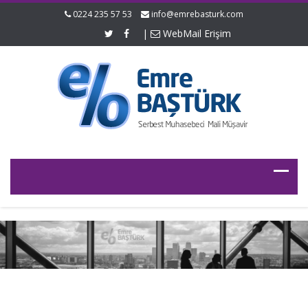
0224 235 57 53
info@emrebasturk.com
|
WebMail Erişim