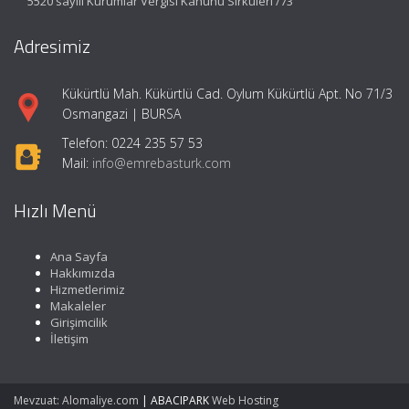
5520 sayılı Kurumlar Vergisi Kanunu Sirküleri /73
Adresimiz
Kükürtlü Mah. Kükürtlü Cad. Oylum Kükürtlü Apt. No 71/3
Osmangazi | BURSA
Telefon: 0224 235 57 53
Mail:
info@emrebasturk.com
Hızlı Menü
Ana Sayfa
Hakkımızda
Hizmetlerimiz
Makaleler
Girişimcilik
İletişim
Mevzuat: Alomaliye.com
|
ABACIPARK
Web Hosting