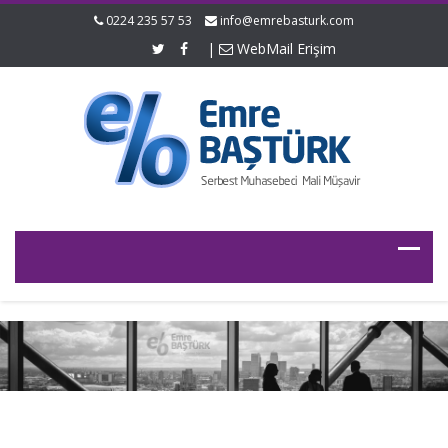
0224 235 57 53
info@emrebasturk.com
|
WebMail Erişim