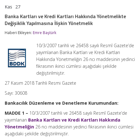
Kas
27
Banka
yorumlar kapalı
Kartları
Banka Kartları ve Kredi Kartları Hakkında Yönetmelikte
ve
Değişiklik Yapılmasına İlişkin Yönetmelik
Kredi
Kartları
Haberi Ekleyen:
Emre Baştürk
Hakkında
Yönetmelikte
Değişiklik
10/3/2007 tarihli ve 26458 sayılı Resmî Gazete’de
Yapılmasına
yayımlanan Banka Kartları ve Kredi Kartları
İlişkin
Hakkında Yönetmeliğin 26 ncı maddesinin yedinci
Yönetmelik
için
fıkrasının ikinci cümlesi aşağıdaki şekilde
değiştirilmiştir.
27 Kasım 2018 Tarihli Resmi Gazete
Sayı: 30608
Bankacılık Düzenleme ve Denetleme Kurumundan:
MADDE 1 –
10/3/2007 tarihli ve 26458 sayılı Resmî Gazete’de
yayımlanan
Banka Kartları ve Kredi Kartları Hakkında
Yönetmeliğin
26 ncı maddesinin yedinci fıkrasının ikinci cümlesi
aşağıdaki şekilde değiştirilmiştir.