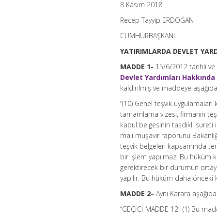
8 Kasım 2018
Recep Tayyip ERDOĞAN
CUMHURBAŞKANI
YATIRIMLARDA DEVLET YARD
MADDE 1-
15/6/2012 tarihli ve
Devlet Yardımları Hakkında
kaldırılmış ve maddeye aşağıdak
“(10) Genel teşvik uygulamaları
tamamlama vizesi, firmanın teşv
kabul belgesinin tasdikli sureti i
mali müşavir raporunu Bakanlığa
teşvik belgeleri kapsamında tem
bir işlem yapılmaz. Bu hüküm k
gerektirecek bir durumun ortay
yapılır. Bu hüküm daha önceki k
MADDE 2
– Aynı Karara aşağıda
“GEÇİCİ MADDE 12- (1) Bu madde