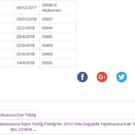
30286 (3
30/12/2017
.Mükerrer)
20/01/2018
30307
22/2/2018
30340
28/4/2018
30405
22/6/2018
30456
22/6/2018
30456
14/9/2018
30535
ılmasına Dair Tebliğ
anmasına İlişkin Tebliğ (Tebliğ No: 2012/1)’de Değişiklik Yapılmasına Dair T
(No: 2018/4)
→