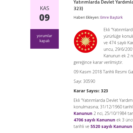
Yatırımlarda Devlet Yardımla
KAS
323)
09
Haberi Ekleyen:
Emre Baştürk
Ekli “Yatırımla
Yatırımlarda
yorumlar
yürürlüğe konul
Devlet
kapalı
ve 474 sayılı K
Yardımları
uncu, 29/6/2001
Hakkında
Kanunun ek 2 nc
Kararda
Değişiklik
gereğince karar verilmiştir.
Yapılmasına
Dair
09 Kasım 2018 Tarihli Resmi G
Karar
(Karar
Sayı: 30590
Sayısı:
Karar Sayısı: 323
323)
için
Ekli “Yatırımlarda Devlet Yardı
konulmasına; 31/12/1960 tarihl
Kanunun
2 nci, 25/10/1984 tar
4706 sayılı Kanunun
ek 3 üncü
tarihli ve
5520 sayılı Kanunun