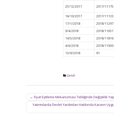
25/12/2017
2017/11175
16/10/2017
2017/11133
17/1/2018
2018/11297
9/4/2018
2018/11651
14/5/2018
2018/11816
4/6/2018
2018/11930
13/9/2018
91
Genel
Post
←
Fiyat Eşitleme Mekanizması Tebliğinde Değişiklik Yap
navigation
Yatırımlarda Devlet Yardımları Hakkında Kararın Uygul