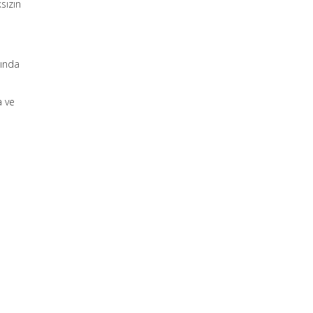
sızın
sında
a ve