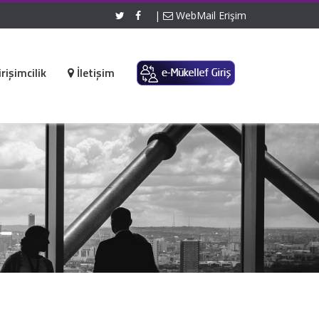
|
WebMail Erişim
rişimcilik
İletişim