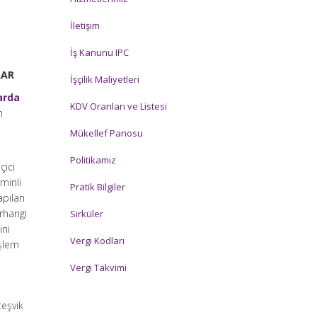
İletişim
İş Kanunu IPC
RAR
İşçilik Maliyetleri
arda
KDV Oranları ve Listesi
n
Mükellef Panosu
Politikamız
çici
eminli
Pratik Bilgiler
apılan
erhangi
Sirküler
ini
Vergi Kodları
işlem
Vergi Takvimi
teşvik