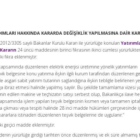
IMLARI HAKKINDA KARARDA DEĞİŞİKLİK YAPILMASINA DAİR KA
 2012/3305 sayılı Bakanlar Kurulu Kararı ile yürürlüğe konulan
Yatırıml
 Kararın
24 üncü maddesinin birinci fıkrasının ikinci cümlesi yürürlükte
i fıkra eklenmiştir.
 kapsamında düzenlenen elektrik enerjisi üretimine yönelik yatırımların
ik belgesine konu yatırıma ilişkin ilgili kurum tarafından düzenlenen ge
le asgari sabit yatırım tutarının sağlandığına ilişkin tebliğle belirlenen y
 ibraz etmesi halinde yapılmış sayılır. Bu şekilde tamamlama vizesi y
in edilen makine ve teçhizatın satışı serbest olup, Bakanlıkça ilave h
apsamında işlem yapılan teşvik belgesinin kısmen veya tamamen iptal
a çıkması veya tespiti halinde 28 inci madde hükümleri çerçevesinde 
ararlara istinaden düzenlenen teşvik belgelerine de uygulanır.”
ki geçici madde eklenmiştir.
nin yürürlüğe girdiği tarihten önce düzenlenmiş ve ek süre almamış 