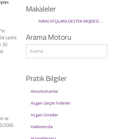
yısı:
Makaleler
İHRACATÇILARA DESTEK MÜJDESİ…
”ın
Arama Motoru
4 tarihli
i 30
lı
i
Pratik Bilgiler
Amortismanlar
Asgari Geçim İndirimi
Asgari Ücretler
li ve
/6/2006
Hakkımızda
Hizmetlerimiz