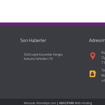
Son Haberler
Adresim
Kü
5520 sayılı Kurumlar Vergisi
Oy
Kanunu Sirküleri /73
71
Te
Ma
in
Mevzuat: Alomaliye.com
|
ABACIPARK
Web Hosting