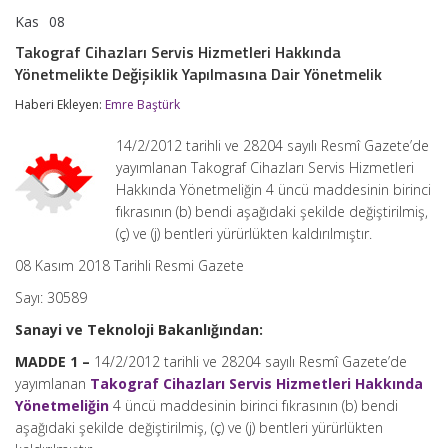
Kas
08
Takograf
yorumlar kapalı
Cihazları
Takograf Cihazları Servis Hizmetleri Hakkında
Servis
Yönetmelikte Değişiklik Yapılmasına Dair Yönetmelik
Hizmetleri
Hakkında
Haberi Ekleyen:
Emre Baştürk
Yönetmelikte
Değişiklik
Yapılmasına
14/2/2012 tarihli ve 28204 sayılı Resmî Gazete’de
Dair
yayımlanan Takograf Cihazları Servis Hizmetleri
Yönetmelik
Hakkında Yönetmeliğin 4 üncü maddesinin birinci
için
fıkrasının (b) bendi aşağıdaki şekilde değiştirilmiş,
(ç) ve (j) bentleri yürürlükten kaldırılmıştır.
08 Kasım 2018 Tarihli Resmi Gazete
Sayı: 30589
Sanayi ve Teknoloji Bakanlığından:
MADDE 1 –
14/2/2012 tarihli ve 28204 sayılı Resmî Gazete’de
yayımlanan
Takograf Cihazları Servis Hizmetleri Hakkında
Yönetmeliğin
4 üncü maddesinin birinci fıkrasının (b) bendi
aşağıdaki şekilde değiştirilmiş, (ç) ve (j) bentleri yürürlükten