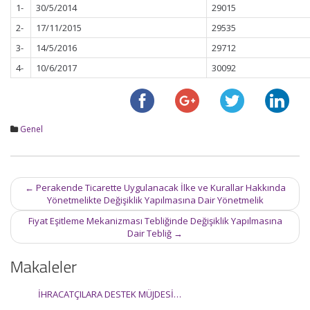
1-
30/5/2014
29015
2-
17/11/2015
29535
3-
14/5/2016
29712
4-
10/6/2017
30092
Genel
Post
←
Perakende Ticarette Uygulanacak İlke ve Kurallar Hakkında
navigation
Yönetmelikte Değişiklik Yapılmasına Dair Yönetmelik
Fiyat Eşitleme Mekanizması Tebliğinde Değişiklik Yapılmasına
Dair Tebliğ
→
Makaleler
İHRACATÇILARA DESTEK MÜJDESİ…