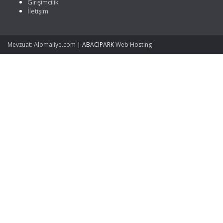
Girişimcilik
İletişim
Mevzuat: Alomaliye.com
|
ABACIPARK
Web Hosting