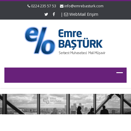
0224 235 57 53
info@emrebasturk.com
|
WebMail Erişim