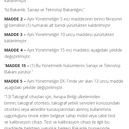
kaldırılmıştır.
“b) Bakanlık: Sanayi ve Teknoloji Bakanlığını,”
MADDE 2 –
Aynı Yönetmeliğin 5 inci maddesinin birinci fıkrasının
(g) bendinin (1) numaralı alt bendi yürürlükten kaldırılmıştır.
MADDE 3 –
Aynı Yönetmeliğin 10 uncu maddesi yürürlükten
kaldırılmıştır.
MADDE 4 –
Aynı Yönetmeliğin 15 inci maddesi aşağıdaki şekilde
değiştirilmiştir.
“
MADDE 15 –
(1) Bu Yönetmelik hükümlerini Sanayi ve Teknoloji
Bakanı yürütür.”
MADDE 5 –
Aynı Yönetmeliğin EK-1’inde yer alan 13 üncü madde
aşağıdaki şekilde değiştirilmiştir.
“13) Takograf cihazları için, Avrupa Birliği ülkelerinden
birinin; takograf otoritesi, takograf yetkili servisleri konusundaki
otoritesi veya akredite kuruluşlarından alınmış kullanımına
uygunluğunu tevsik eden belgeye sahip mobil veya sabit test
ve kalibrasyon cihazı. Test ve kalibrasyon cihazı ile ilgili bu
maddede belirtilen uygunluk belgesi Bakanlık bünyesinde