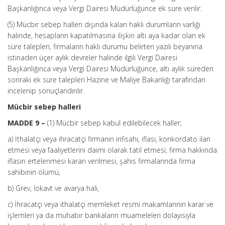
Başkanlığınca veya Vergi Dairesi Müdürlüğünce ek süre verilir.
(5) Mücbir sebep halleri dışında kalan haklı durumların varlığı
halinde, hesapların kapatılmasına ilişkin altı aya kadar olan ek
süre talepleri, firmaların haklı durumu belirten yazılı beyanına
istinaden üçer aylık devreler halinde ilgili Vergi Dairesi
Başkanlığınca veya Vergi Dairesi Müdürlüğünce, altı aylık süreden
sonraki ek süre talepleri Hazine ve Maliye Bakanlığı tarafından
incelenip sonuçlandırılır.
Mücbir sebep halleri
MADDE 9 –
(1) Mücbir sebep kabul edilebilecek haller;
a) İthalatçı veya ihracatçı firmanın infisahı, iflası,
konkordato
ilan
etmesi veya faaliyetlerini daimi olarak tatil etmesi, firma hakkında
iflasın ertelenmesi kararı verilmesi, şahıs firmalarında firma
sahibinin ölümü,
b) Grev, lokavt ve avarya hali,
c) İhracatçı veya ithalatçı memleket resmi makamlarının karar ve
işlemleri ya da muhabir bankaların muameleleri dolayısıyla