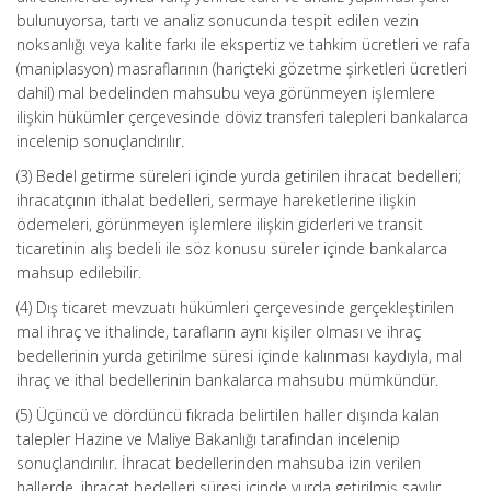
bulunuyorsa, tartı ve analiz sonucunda tespit edilen vezin
noksanlığı veya kalite farkı ile
ekspertiz
ve tahkim ücretleri ve rafa
(
maniplasyon
) masraflarının (hariçteki gözetme şirketleri ücretleri
dahil) mal bedelinden mahsubu veya görünmeyen işlemlere
ilişkin hükümler çerçevesinde döviz transferi talepleri bankalarca
incelenip sonuçlandırılır.
(3) Bedel getirme süreleri içinde yurda getirilen ihracat bedelleri;
ihracatçının ithalat bedelleri, sermaye hareketlerine ilişkin
ödemeleri, görünmeyen işlemlere ilişkin giderleri ve transit
ticaretinin alış bedeli ile söz konusu süreler içinde bankalarca
mahsup edilebilir.
(4) Dış ticaret mevzuatı hükümleri çerçevesinde gerçekleştirilen
mal ihraç ve ithalinde, tarafların aynı kişiler olması ve ihraç
bedellerinin yurda getirilme süresi içinde kalınması kaydıyla, mal
ihraç ve ithal bedellerinin bankalarca mahsubu mümkündür.
(5) Üçüncü ve dördüncü fıkrada belirtilen haller dışında kalan
talepler Hazine ve Maliye Bakanlığı tarafından incelenip
sonuçlandırılır. İhracat bedellerinden mahsuba izin verilen
hallerde, ihracat bedelleri süresi içinde yurda getirilmiş sayılır.