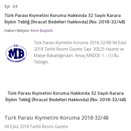
Eyl
04
Türk
yorumlar kapalı
Parası
Türk Parası Kıymetini Koruma Hakkında 32 Sayılı Karara
Kıymetini
İlişkin Tebliğ (İhracat Bedelleri Hakkında) (No: 2018-32/48)
Koruma
Hakkında
Haberi Ekleyen:
Emre Baştürk
32
Sayılı
Karara
Türk Parası Kıymetini Koruma 2018-32/48 04 Eylül
İlişkin
2018 Tarihli Resmi Gazete Sayı: 30525 Hazine ve
Tebliğ
Maliye Bakanlığından: Amaç MADDE 1 – (1) Bu
(İhracat
Bedelleri
Tebliğin…
Hakkında)
(No:
2018-
32/48)
için
Türk Parası Kıymetini Koruma Hakkında 32 Sayılı Karara
İlişkin Tebliğ (İhracat Bedelleri Hakkında) (No: 2018-32/48)
Türk Parası Kıymetini Koruma 2018-32/48
04 Eylül 2018 Tarihli Resmi Gazete