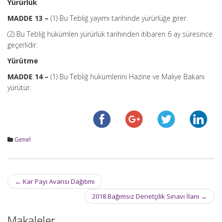
Yürürlük
MADDE 13 –
(1) Bu Tebliğ yayımı tarihinde yürürlüğe girer.
(2) Bu Tebliğ hükümleri yürürlük tarihinden itibaren 6 ay süresince
geçerlidir.
Yürütme
MADDE 14 –
(1) Bu Tebliğ hükümlerini Hazine ve Maliye Bakanı
yürütür.
Genel
Post
←
Kar Payı Avansı Dağıtımı
navigation
2018 Bağımsız Denetçilik Sınavı İlanı
→
Makaleler