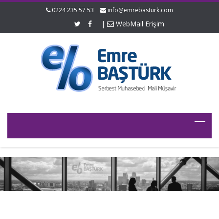
0224 235 57 53
info@emrebasturk.com
|
WebMail Erişim