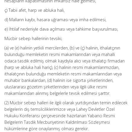
hesapların kapatılmasının imkânsız hale gelmesi,
ç) Tabii afet, harp ve abluka hali,
d) Malların kaybı, hasara uğraması veya imha edilmesi,
e) İhtilaf nedeniyle dava açılması veya tahkime başvurulması,
Mücbir sebep hallerinin tevsiki;
(a) ve (e) halinin yetkili mercilerden, (b) ve (ç) halinin, ithalatçının
bulunduğu memleketin resmi makamlarından veya mahalli
odaca tasdik edilmiş olmak kaydıyla alıcı veya ithalatçı firmadan
(harp ve abluka hali hariç), (c) halinin resmi makamlarımızdan,
ithalatçının bulunduğu memleketin resmi makamlarından veya
muhabir bankalardan, (d) halinin ise sigorta şirketlerinden,
uluslararası gözetim şirketlerinden veya ilgili ülke resmi
makamlarından alınmış belgelerle tevsik edilmesi şarttır.
(2) Mücbir sebep halleri ile ilgili olarak yurtdışından temin edilecek
belgelerin dış temsilciliklerimizce veya Lahey Devletler Özel
Hukuku Konferansı çerçevesinde hazırlanan Yabancı Resmi
Belgelerin Tasdik Mecburiyetinin Kaldırılması Sözleşmesi
hükümlerine göre onaylanmış olması gerekir.