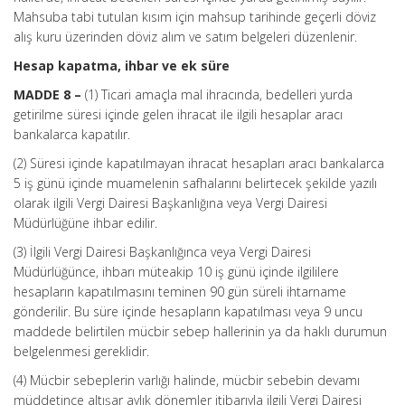
Mahsuba tabi tutulan kısım için mahsup tarihinde geçerli döviz
alış kuru üzerinden döviz alım ve satım belgeleri düzenlenir.
Hesap kapatma, ihbar ve ek süre
MADDE 8 –
(1) Ticari amaçla mal ihracında, bedelleri yurda
getirilme süresi içinde gelen ihracat ile ilgili hesaplar aracı
bankalarca kapatılır.
(2) Süresi içinde kapatılmayan ihracat hesapları aracı bankalarca
5 iş günü içinde muamelenin safhalarını belirtecek şekilde yazılı
olarak ilgili Vergi Dairesi Başkanlığına veya Vergi Dairesi
Müdürlüğüne ihbar edilir.
(3) İlgili Vergi Dairesi Başkanlığınca veya Vergi Dairesi
Müdürlüğünce, ihbarı müteakip 10 iş günü içinde ilgililere
hesapların kapatılmasını
teminen
90 gün süreli ihtarname
gönderilir. Bu süre içinde hesapların kapatılması veya 9 uncu
maddede belirtilen mücbir sebep hallerinin ya da haklı durumun
belgelenmesi gereklidir.
(4) Mücbir sebeplerin varlığı halinde, mücbir sebebin devamı
müddetince altışar aylık dönemler itibarıyla ilgili Vergi Dairesi