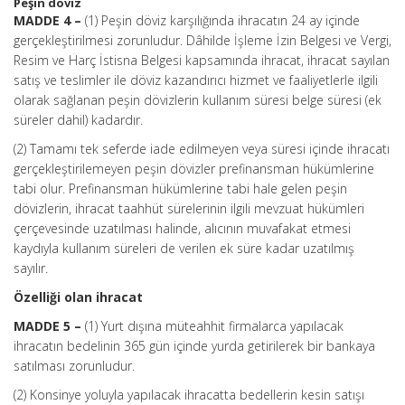
Peşin döviz
MADDE 4 –
(1) Peşin döviz karşılığında ihracatın 24 ay içinde
gerçekleştirilmesi zorunludur. Dâhilde İşleme İzin Belgesi ve Vergi,
Resim ve Harç İstisna Belgesi kapsamında ihracat, ihracat sayılan
satış ve teslimler ile döviz kazandırıcı hizmet ve faaliyetlerle ilgili
olarak sağlanan peşin dövizlerin kullanım süresi belge süresi (ek
süreler
dahil
) kadardır.
(2) Tamamı tek seferde iade edilmeyen veya süresi içinde ihracatı
gerçekleştirilemeyen peşin dövizler prefinansman hükümlerine
tabi olur. Prefinansman hükümlerine tabi hale gelen peşin
dövizlerin, ihracat taahhüt sürelerinin ilgili mevzuat hükümleri
çerçevesinde uzatılması halinde, alıcının muvafakat etmesi
kaydıyla kullanım süreleri de verilen ek süre kadar uzatılmış
sayılır.
Özelliği olan ihracat
MADDE 5 –
(1) Yurt dışına
müteahhit
firmalarca yapılacak
ihracatın bedelinin 365 gün içinde yurda getirilerek bir bankaya
satılması zorunludur.
(2) Konsinye yoluyla yapılacak ihracatta bedellerin kesin satışı