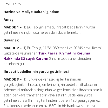
Sayı: 30525
Hazine ve Maliye Bakanlığından:
Amaç
MADDE 1 –
(1) Bu Tebliğin amacı, ihracat bedellerinin yurda
getirilmesine ilişkin usul ve esasları düzenlemektir.
Dayanak
MADDE 2 –
(1) Bu Tebliğ,
11/8/1989
tarihli ve 20249 sayılı Resmî
Gazete’de yayımlanan
Türk Parası Kıymetini Koruma
Hakkında 32 sayılı Kararın
8 inci maddesine istinaden
hazırlanmıştır.
İhracat bedellerinin yurda getirilmesi
MADDE 3 –
(1) Türkiye’de yerleşik kişiler tarafından
gerçekleştirilen ihracat işlemlerine ilişkin bedeller, ithalatçının
ödemesini müteakip doğrudan ve gecikmeksizin ihracata aracılık
eden bankaya transfer edilir veya getirilir. Bedellerin yurda
getirilme süresi fiili ihraç tarihinden itibaren 180 günü geçemez.
Söz konusu bedellerin en az %80’inin bir bankaya satılması