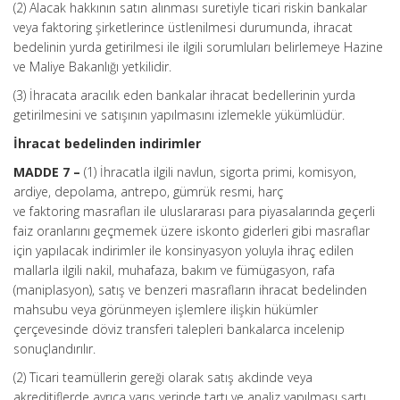
(2) Alacak hakkının satın alınması suretiyle ticari riskin bankalar
veya
faktoring
şirketlerince üstlenilmesi durumunda, ihracat
bedelinin yurda getirilmesi ile ilgili sorumluları belirlemeye Hazine
ve Maliye Bakanlığı yetkilidir.
(3) İhracata aracılık eden bankalar ihracat bedellerinin yurda
getirilmesini ve satışının yapılmasını izlemekle yükümlüdür.
İhracat bedelinden indirimler
MADDE 7 –
(1) İhracatla ilgili navlun, sigorta primi, komisyon,
ardiye, depolama, antrepo, gümrük resmi, harç
ve
faktoring
masrafları ile uluslararası para piyasalarında geçerli
faiz oranlarını geçmemek üzere
iskonto
giderleri gibi masraflar
için yapılacak indirimler ile
konsinyasyon
yoluyla ihraç edilen
mallarla ilgili nakil, muhafaza, bakım ve
fümügasyon
, rafa
(
maniplasyon
), satış ve benzeri masrafların ihracat bedelinden
mahsubu veya görünmeyen işlemlere ilişkin hükümler
çerçevesinde döviz transferi talepleri bankalarca incelenip
sonuçlandırılır.
(2) Ticari teamüllerin gereği olarak satış akdinde veya
akreditiflerde ayrıca varış yerinde tartı ve analiz yapılması şartı