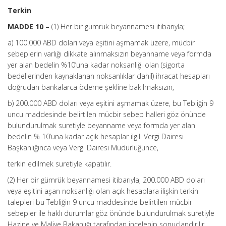
Terkin
MADDE 10 –
(1) Her bir gümrük beyannamesi itibarıyla;
a) 100.000 ABD doları veya eşitini aşmamak üzere, mücbir
sebeplerin varlığı dikkate alınmaksızın beyanname veya formda
yer alan bedelin %10’una kadar noksanlığı olan (sigorta
bedellerinden kaynaklanan noksanlıklar
dahil
) ihracat hesapları
doğrudan bankalarca ödeme şekline bakılmaksızın,
b) 200.000 ABD doları veya eşitini aşmamak üzere, bu Tebliğin 9
uncu maddesinde belirtilen mücbir sebep halleri göz önünde
bulundurulmak suretiyle beyanname veya formda yer alan
bedelin % 10’una kadar açık hesaplar ilgili Vergi Dairesi
Başkanlığınca veya Vergi Dairesi Müdürlüğünce,
terkin
edilmek suretiyle kapatılır.
(2) Her bir gümrük beyannamesi itibarıyla, 200.000 ABD doları
veya eşitini aşan noksanlığı olan açık hesaplara ilişkin terkin
talepleri bu Tebliğin 9 uncu maddesinde belirtilen mücbir
sebepler ile haklı durumlar göz önünde bulundurulmak suretiyle
Hazine ve Maliye Bakanlığı tarafından incelenip sonuçlandırılır.