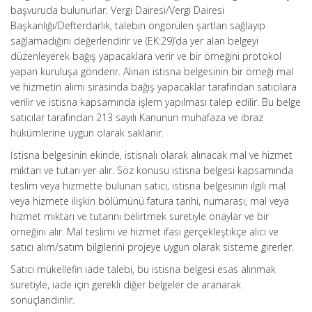
başvuruda bulunurlar. Vergi Dairesi/Vergi Dairesi
Başkanlığı/Defterdarlık, talebin öngörülen şartları sağlayıp
sağlamadığını değerlendirir ve (EK:29)’da yer alan belgeyi
düzenleyerek bağış yapacaklara verir ve bir örneğini protokol
yapan kuruluşa gönderir. Alınan istisna belgesinin bir örneği mal
ve hizmetin alımı sırasında bağış yapacaklar tarafından satıcılara
verilir ve istisna kapsamında işlem yapılması talep edilir. Bu belge
satıcılar tarafından 213 sayılı Kanunun muhafaza ve ibraz
hükümlerine uygun olarak saklanır.
İstisna belgesinin ekinde, istisnalı olarak alınacak mal ve hizmet
miktarı ve tutarı yer alır. Söz konusu istisna belgesi kapsamında
teslim veya hizmette bulunan satıcı, istisna belgesinin ilgili mal
veya hizmete ilişkin bölümünü fatura tarihi, numarası, mal veya
hizmet miktarı ve tutarını belirtmek suretiyle onaylar ve bir
örneğini alır. Mal teslimi ve hizmet ifası gerçekleştikçe alıcı ve
satıcı alım/satım bilgilerini projeye uygun olarak sisteme girerler.
Satıcı mükellefin iade talebi, bu istisna belgesi esas alınmak
suretiyle, iade için gerekli diğer belgeler de aranarak
sonuçlandırılır.