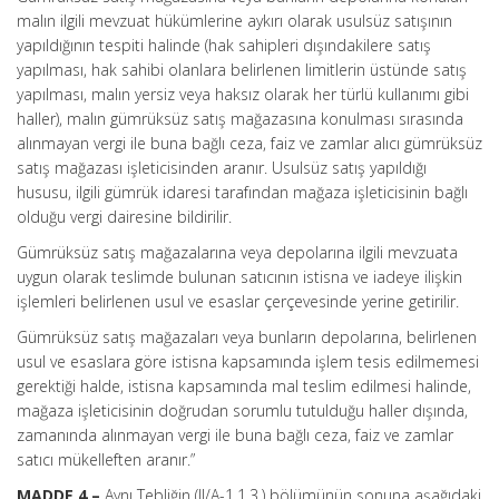
malın ilgili mevzuat hükümlerine aykırı olarak usulsüz satışının
yapıldığının tespiti halinde (hak sahipleri dışındakilere satış
yapılması, hak sahibi olanlara belirlenen limitlerin üstünde satış
yapılması, malın yersiz veya haksız olarak her türlü kullanımı gibi
haller), malın gümrüksüz satış mağazasına konulması sırasında
alınmayan vergi ile buna bağlı ceza, faiz ve zamlar alıcı gümrüksüz
satış mağazası işleticisinden aranır. Usulsüz satış yapıldığı
hususu, ilgili gümrük idaresi tarafından mağaza işleticisinin bağlı
olduğu vergi dairesine bildirilir.
Gümrüksüz satış mağazalarına veya depolarına ilgili mevzuata
uygun olarak teslimde bulunan satıcının istisna ve iadeye ilişkin
işlemleri belirlenen usul ve esaslar çerçevesinde yerine getirilir.
Gümrüksüz satış mağazaları veya bunların depolarına, belirlenen
usul ve esaslara göre istisna kapsamında işlem tesis edilmemesi
gerektiği halde, istisna kapsamında mal teslim edilmesi halinde,
mağaza işleticisinin doğrudan sorumlu tutulduğu haller dışında,
zamanında alınmayan vergi ile buna bağlı ceza, faiz ve zamlar
satıcı mükelleften aranır.”
MADDE 4 –
Aynı Tebliğin (II/A-1.1.3.) bölümünün sonuna aşağıdaki