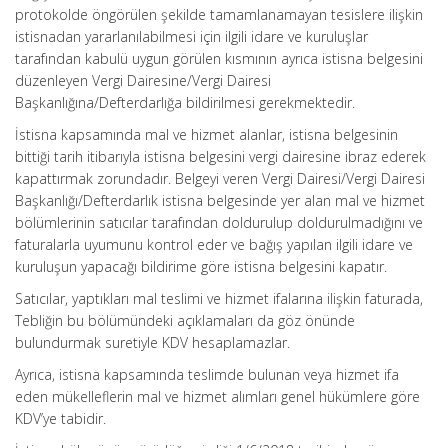
protokolde öngörülen şekilde tamamlanamayan tesislere ilişkin
istisnadan yararlanılabilmesi için ilgili idare ve kuruluşlar
tarafından kabulü uygun görülen kısmının ayrıca istisna belgesini
düzenleyen Vergi Dairesine/Vergi Dairesi
Başkanlığına/Defterdarlığa bildirilmesi gerekmektedir.
İstisna kapsamında mal ve hizmet alanlar, istisna belgesinin
bittiği tarih itibarıyla istisna belgesini vergi dairesine ibraz ederek
kapattırmak zorundadır. Belgeyi veren Vergi Dairesi/Vergi Dairesi
Başkanlığı/Defterdarlık istisna belgesinde yer alan mal ve hizmet
bölümlerinin satıcılar tarafından doldurulup doldurulmadığını ve
faturalarla uyumunu kontrol eder ve bağış yapılan ilgili idare ve
kuruluşun yapacağı bildirime göre istisna belgesini kapatır.
Satıcılar, yaptıkları mal teslimi ve hizmet ifalarına ilişkin faturada,
Tebliğin bu bölümündeki açıklamaları da göz önünde
bulundurmak suretiyle KDV hesaplamazlar.
Ayrıca, istisna kapsamında teslimde bulunan veya hizmet ifa
eden mükelleflerin mal ve hizmet alımları genel hükümlere göre
KDV’ye tabidir.