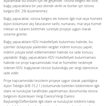
açıklamalar bu bölüm için de geçerlidir. İstisna belgesi eki liste,
bağış yapacaklara bir yazı ekinde verilir ve bunlar için istisna
belgesi (EK: 29) düzenlenmez.
Bağış yapacaklar, istisna belgesi eki listenin ilgili mal veya hizmete
ilişkin bölümüne alış faturasının tarihi, numarası, mal veya hizmet
miktarı ve tutarını belirtmek suretiyle projeye uygun olarak
sisteme girerler.
Bağış yapacakların KDV mükellefiyeti bulunması halinde, bu
işlemler dolayısıyla yüklenilen vergiler indirim konusu yapılır,
indirim yoluyla telafi edilememeleri halinde ise iade konusu
yapılabilir. Bağış yapacakların KDV mükellefiyeti bulunmaması
halinde ise proje kapsamındaki mal ve hizmetler nedeniyle
ödenen KDV, bağışlanan tesisin bulunduğu yer vergi dairesince
iade edilir.
Proje kapsamındaki tesislerin projeye uygun olarak yapıldığına
ilişkin Tebliğin (II/B-15.2.1.) bölümünde belirtilen bildirimlerin ilgili
idare ve kuruluşlar tarafından yapılmaması durumunda istisna
belgesini düzenleyen Vergi Dairesi/Vergi Dairesi
Başkanlığı/Defterdarlık ilgili idare ve kuruluştan bildirimi talep