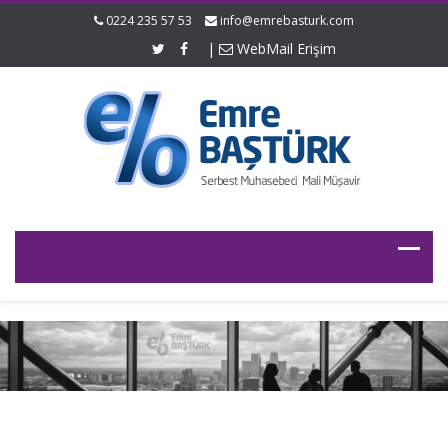
0224 235 57 53
info@emrebasturk.com
|
WebMail Erişim