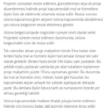
Projenin sonradan revize edilmesi, güncellenmesi veya ek proje
düzenlenmesi halinde proje kapsamındaki mal ve hizmetlere
ilişkin liste de elektronik ortamda revize edilir. Revize sonrası
istisna kapsamına giren alışların istisna kapsamında alınabilmesi
için istisna belgesinin revize ettirilmesi gerekir.
İstisna belgesi projede öngörülen süreyle sınırlı olarak verilir.
Projedeki sürenin revize edilmesi durumunda, istisna
belgesindeki süre de revize edilir.
Tek satıcıdan alınan proje maliyetinin binde 5’ine kadar olan
birden fazla mal ve hizmete ilişkin harcamalar listeye tek satır
olarak girilebilir. Birden fazla binde 5’lik toplu satır yazılabilir. Bu
şekilde toplu yazılacak satırlarda yer alan tutarların toplamının
proje maliyetinin yüzde 10’unu aşmaması gerekir. Bu durumda
da mal ve hizmetin cinsi, miktarı, tutarı gibi hususlar, bu
kapsamdaki alışları anlaşılır bir şekilde açıklayacak detayda
yazılır. Bu alımlara ilişkin fatura tarih ve numarasının listede yer
alması gerektiği tabiidir.
İstisna kapsamındaki malların ithalat yoluyla temin edilmesi
halinde söz konusu belge, ilgili gümrük idaresine ibraz edilir.