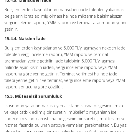
15.4.3. Mahsuben İade
Bu işlemlerden kaynaklanan mahsuben iade talepleri yukarıdaki
belgelerin ibraz edilmiş olması halinde miktarına bakılmaksızın
vergi inceleme raporu, YMM raporu ve teminat aranmadan yerine
getirilir.
15.4.4. Nakden İade
Bu işlemlerden kaynaklanan ve 5.000 TL’yi aşmayan nakden iade
talepleri vergi inceleme raporu, YMM raporu ve teminat
aranmadan yerine getirilir. İade talebinin 5.000 TL’yi aşması
halinde aşan kısmın iadesi, vergi inceleme raporu veya YMM
raporuna göre yerine getirilir. Teminat verilmesi halinde iade
talebi yerine getirilir ve teminat, vergi inceleme raporu veya YMM
raporu sonucuna göre çözülür.
15.5. Müteselsil Sorumluluk
İstisnadan yararlanmak isteyen alıcıların istisna belgesinin imza
ve kaşe tatbik edilmiş bir suretini, mükellef olmayanların ise
sadece imzaladıkları istisna belgesinin bir suretini, mal teslimi ve
hizmet ifasında bulunan satıcıya vermeleri gerekmektedir. Bu yazı
olmadan istisna uygulanması halinde, ziyaa uğratılan vergi, ceza,