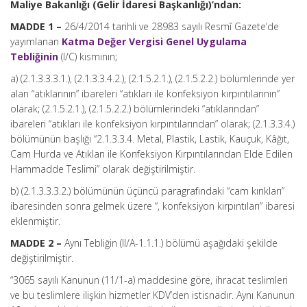
Maliye Bakanlığı (Gelir İdaresi Başkanlığı)’ndan:
MADDE 1 –
26/4/2014 tarihli ve 28983 sayılı Resmî Gazete’de
yayımlanan
Katma Değer Vergisi Genel Uygulama
Tebliğinin
(I/C) kısmının;
a) (2.1.3.3.3.1.), (2.1.3.3.4.2.), (2.1.5.2.1.), (2.1.5.2.2.) bölümlerinde yer
alan “atıklarının” ibareleri “atıkları ile konfeksiyon kırpıntılarının”
olarak; (2.1.5.2.1.), (2.1.5.2.2.) bölümlerindeki “atıklarından”
ibareleri “atıkları ile konfeksiyon kırpıntılarından” olarak; (2.1.3.3.4.)
bölümünün başlığı “2.1.3.3.4. Metal, Plastik, Lastik, Kauçuk, Kâğıt,
Cam Hurda ve Atıkları ile Konfeksiyon Kırpıntılarından Elde Edilen
Hammadde Teslimi” olarak değiştirilmiştir.
b) (2.1.3.3.3.2.) bölümünün üçüncü paragrafındaki “cam kırıkları”
ibaresinden sonra gelmek üzere “, konfeksiyon kırpıntıları” ibaresi
eklenmiştir.
MADDE 2 –
Aynı Tebliğin (II/A-1.1.1.) bölümü aşağıdaki şekilde
değiştirilmiştir.
“3065 sayılı Kanunun (11/1-a) maddesine göre, ihracat teslimleri
ve bu teslimlere ilişkin hizmetler KDV’den istisnadır. Aynı Kanunun