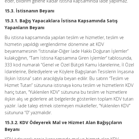
eder, bildirim gelene kadar istisna kapsamında iade yapılmaz.
15.3. İstisnanın Beyanı
15.3.1. Bağış Yapacaklara İstisna Kapsamında Satış
Yapanların Beyanı
Bu istisna kapsamında yapılan teslim ve hizmetler, teslim ve
hizmetin yapıldığı vergilendirme dönemine ait KDV
beyannamesinin “İstisnalar-Diğer İade Hakkı Doğuran İşlemler”
kulakçığının, “Tam İstisna Kapsamına Giren İşlemler” tablosunda,
333 kod numaralı “Genel ve Özel Bütçeli Kamu İdarelerine, İl Özel
İdarelerine, Belediyelere ve Köylere Bağışlanan Tesislerin İnşasına
İlişkin İstisna” satırı aracılığıyla beyan edilir. Bu satırın “Teslim ve
Hizmet Tutarı” sütununa istisnaya konu teslim ve hizmetlerin KDV
hariç tutarı, “Yüklenilen KDV” sütununa bu teslim ve hizmetlere
ilişkin alış ve giderlere ait belgelerde gösterilen toplam KDV tutarı
yazılır. İade talep etmek istemeyen mükellefler, “Yüklenilen KDV”
sütununa “0” yazmalıdır.
15.3.2. KDV Ödeyerek Mal ve Hizmet Alan Bağışçıların
Beyanı