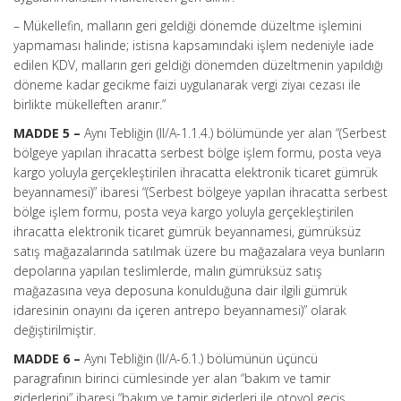
– Mükellefin, malların geri geldiği dönemde düzeltme işlemini
yapmaması halinde; istisna kapsamındaki işlem nedeniyle iade
edilen KDV, malların geri geldiği dönemden düzeltmenin yapıldığı
döneme kadar gecikme faizi uygulanarak vergi ziyaı cezası ile
birlikte mükelleften aranır.”
MADDE 5 –
Aynı Tebliğin (II/A-1.1.4.) bölümünde yer alan “(Serbest
bölgeye yapılan ihracatta serbest bölge işlem formu, posta veya
kargo yoluyla gerçekleştirilen ihracatta elektronik ticaret gümrük
beyannamesi)” ibaresi “(Serbest bölgeye yapılan ihracatta serbest
bölge işlem formu, posta veya kargo yoluyla gerçekleştirilen
ihracatta elektronik ticaret gümrük beyannamesi, gümrüksüz
satış mağazalarında satılmak üzere bu mağazalara veya bunların
depolarına yapılan teslimlerde, malın gümrüksüz satış
mağazasına veya deposuna konulduğuna dair ilgili gümrük
idaresinin onayını da içeren antrepo beyannamesi)” olarak
değiştirilmiştir.
MADDE 6 –
Aynı Tebliğin (II/A-6.1.) bölümünün üçüncü
paragrafının birinci cümlesinde yer alan “bakım ve tamir
giderlerini” ibaresi “bakım ve tamir giderleri ile otoyol geçiş