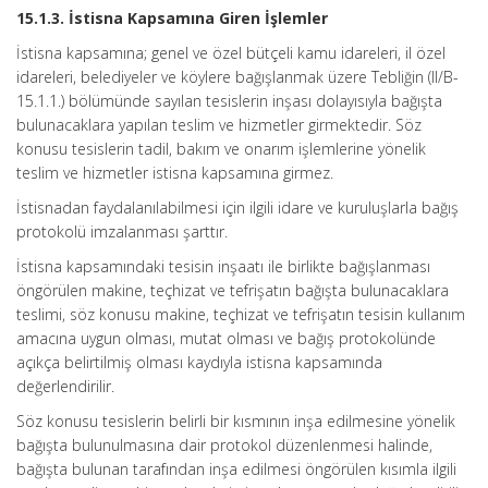
15.1.3. İstisna Kapsamına Giren İşlemler
İstisna kapsamına; genel ve özel bütçeli kamu idareleri, il özel
idareleri, belediyeler ve köylere bağışlanmak üzere Tebliğin (II/B-
15.1.1.) bölümünde sayılan tesislerin inşası dolayısıyla bağışta
bulunacaklara yapılan teslim ve hizmetler girmektedir. Söz
konusu tesislerin tadil, bakım ve onarım işlemlerine yönelik
teslim ve hizmetler istisna kapsamına girmez.
İstisnadan faydalanılabilmesi için ilgili idare ve kuruluşlarla bağış
protokolü imzalanması şarttır.
İstisna kapsamındaki tesisin inşaatı ile birlikte bağışlanması
öngörülen makine, teçhizat ve tefrişatın bağışta bulunacaklara
teslimi, söz konusu makine, teçhizat ve tefrişatın tesisin kullanım
amacına uygun olması, mutat olması ve bağış protokolünde
açıkça belirtilmiş olması kaydıyla istisna kapsamında
değerlendirilir.
Söz konusu tesislerin belirli bir kısmının inşa edilmesine yönelik
bağışta bulunulmasına dair protokol düzenlenmesi halinde,
bağışta bulunan tarafından inşa edilmesi öngörülen kısımla ilgili