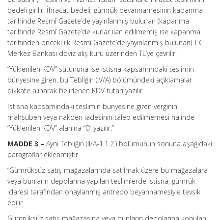
bedeli girilir. İhracat bedeli, gümrük beyannamesinin kapanma
tarihinde Resmî Gazete’de yayınlanmış bulunan (kapanma
tarihinde Resmî Gazete’de kurlar ilan edilmemiş ise kapanma
tarihinden önceki ilk Resmî Gazete’de yayınlanmış bulunan) T.C.
Merkez Bankası döviz alış kuru üzerinden TL’ye çevrilir.
“Yüklenilen KDV” sütununa ise istisna kapsamındaki teslimin
bünyesine giren, bu Tebliğin (IV/A) bölümündeki açıklamalar
dikkate alınarak belirlenen KDV tutarı yazılır.
İstisna kapsamındaki teslimin bünyesine giren verginin
mahsuben veya nakden iadesinin talep edilmemesi halinde
“Yüklenilen KDV” alanına “0” yazılır.”
MADDE 3 –
Aynı Tebliğin (II/A-1.1.2.) bölümünün sonuna aşağıdaki
paragraflar eklenmiştir.
“Gümrüksüz satış mağazalarında satılmak üzere bu mağazalara
veya bunların depolarına yapılan teslimlerde istisna, gümrük
idaresi tarafından onaylanmış antrepo beyannamesiyle tevsik
edilir.
Gümrüksüz satış mağazasına veya bunların depolarına konulan