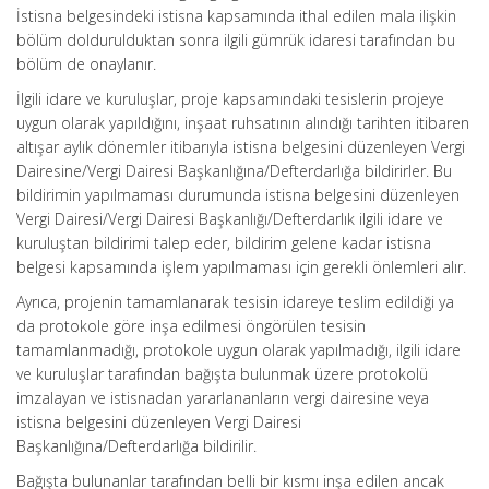
İstisna belgesindeki istisna kapsamında ithal edilen mala ilişkin
bölüm doldurulduktan sonra ilgili gümrük idaresi tarafından bu
bölüm de onaylanır.
İlgili idare ve kuruluşlar, proje kapsamındaki tesislerin projeye
uygun olarak yapıldığını, inşaat ruhsatının alındığı tarihten itibaren
altışar aylık dönemler itibarıyla istisna belgesini düzenleyen Vergi
Dairesine/Vergi Dairesi Başkanlığına/Defterdarlığa bildirirler. Bu
bildirimin yapılmaması durumunda istisna belgesini düzenleyen
Vergi Dairesi/Vergi Dairesi Başkanlığı/Defterdarlık ilgili idare ve
kuruluştan bildirimi talep eder, bildirim gelene kadar istisna
belgesi kapsamında işlem yapılmaması için gerekli önlemleri alır.
Ayrıca, projenin tamamlanarak tesisin idareye teslim edildiği ya
da protokole göre inşa edilmesi öngörülen tesisin
tamamlanmadığı, protokole uygun olarak yapılmadığı, ilgili idare
ve kuruluşlar tarafından bağışta bulunmak üzere protokolü
imzalayan ve istisnadan yararlananların vergi dairesine veya
istisna belgesini düzenleyen Vergi Dairesi
Başkanlığına/Defterdarlığa bildirilir.
Bağışta bulunanlar tarafından belli bir kısmı inşa edilen ancak