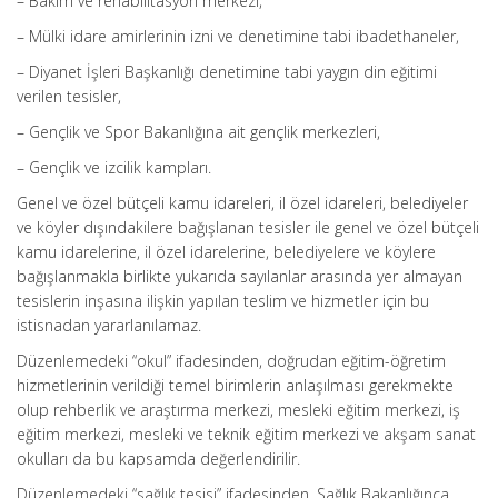
– Bakım ve rehabilitasyon merkezi,
– Mülki idare amirlerinin izni ve denetimine tabi ibadethaneler,
– Diyanet İşleri Başkanlığı denetimine tabi yaygın din eğitimi
verilen tesisler,
– Gençlik ve Spor Bakanlığına ait gençlik merkezleri,
– Gençlik ve izcilik kampları.
Genel ve özel bütçeli kamu idareleri, il özel idareleri, belediyeler
ve köyler dışındakilere bağışlanan tesisler ile genel ve özel bütçeli
kamu idarelerine, il özel idarelerine, belediyelere ve köylere
bağışlanmakla birlikte yukarıda sayılanlar arasında yer almayan
tesislerin inşasına ilişkin yapılan teslim ve hizmetler için bu
istisnadan yararlanılamaz.
Düzenlemedeki “okul” ifadesinden, doğrudan eğitim-öğretim
hizmetlerinin verildiği temel birimlerin anlaşılması gerekmekte
olup rehberlik ve araştırma merkezi, mesleki eğitim merkezi, iş
eğitim merkezi, mesleki ve teknik eğitim merkezi ve akşam sanat
okulları da bu kapsamda değerlendirilir.
Düzenlemedeki “sağlık tesisi” ifadesinden, Sağlık Bakanlığınca