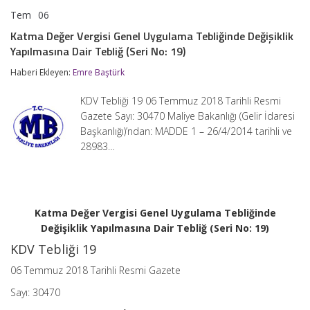
Tem
06
Katma
yorumlar kapalı
Değer
Katma Değer Vergisi Genel Uygulama Tebliğinde Değişiklik
Vergisi
Yapılmasına Dair Tebliğ (Seri No: 19)
Genel
Uygulama
Haberi Ekleyen:
Emre Baştürk
Tebliğinde
Değişiklik
Yapılmasına
KDV Tebliği 19 06 Temmuz 2018 Tarihli Resmi
Dair
Gazete Sayı: 30470 Maliye Bakanlığı (Gelir İdaresi
Tebliğ
Başkanlığı)’ndan: MADDE 1 – 26/4/2014 tarihli ve
(Seri
No:
28983…
19)
için
Katma Değer Vergisi Genel Uygulama Tebliğinde
Değişiklik Yapılmasına Dair Tebliğ (Seri No: 19)
KDV Tebliği 19
06 Temmuz 2018 Tarihli Resmi Gazete
Sayı: 30470