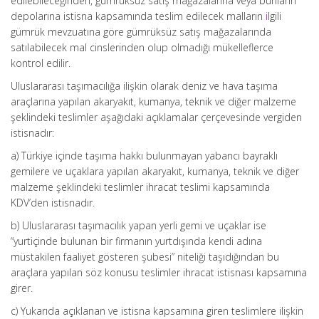
edilebileceğinden, gümrüksüz satış mağazalarına veya bunların
depolarına istisna kapsamında teslim edilecek malların
i
lgili
gümrük mevzuatına göre gümrüksüz satış mağazalarında
satılabilecek mal cinslerinden olup olmadığı mükelleflerce
kontrol edilir.
Uluslararası taşımacılığa ilişkin olarak deniz ve hava taşıma
araçlarına yapılan akaryakıt, kumanya, teknik ve diğer malzeme
şeklindeki teslimler aşağıdaki açıklamalar çerçevesinde vergiden
istisnadır:
a) Türkiye içinde taşıma hakkı bulunmayan yabancı bayraklı
gemilere ve uçaklara yapılan akaryakıt, kumanya, teknik ve diğer
malzeme şeklindeki teslimler ihracat teslimi kapsamında
KDV’den istisnadır.
b) Uluslararası taşımacılık yapan yerli gemi ve uçaklar ise
“yurtiçinde bulunan bir firmanın yurtdışında kendi adına
müstakilen faaliyet gösteren şubesi” niteliği taşıdığından bu
araçlara yapılan söz konusu teslimler ihracat istisnası kapsamına
girer.
c) Yukarıda açıklanan ve istisna kapsamına giren teslimlere ilişkin