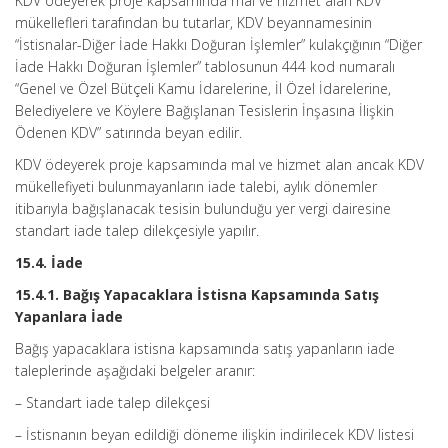
KDV ödeyerek proje kapsamında mal ve hizmet alan KDV
mükellefleri tarafından bu tutarlar, KDV beyannamesinin
“İstisnalar-Diğer İade Hakkı Doğuran İşlemler” kulakçığının “Diğer
İade Hakkı Doğuran İşlemler” tablosunun 444 kod numaralı
“Genel ve Özel Bütçeli Kamu İdarelerine, İl Özel İdarelerine,
Belediyelere ve Köylere Bağışlanan Tesislerin İnşasına İlişkin
Ödenen KDV” satırında beyan edilir.
KDV ödeyerek proje kapsamında mal ve hizmet alan ancak KDV
mükellefiyeti bulunmayanların iade talebi, aylık dönemler
itibarıyla bağışlanacak tesisin bulunduğu yer vergi dairesine
standart iade talep dilekçesiyle yapılır.
15.4. İade
15.4.1. Bağış Yapacaklara İstisna Kapsamında Satış
Yapanlara İade
Bağış yapacaklara istisna kapsamında satış yapanların iade
taleplerinde aşağıdaki belgeler aranır:
– Standart iade talep dilekçesi
– İstisnanın beyan edildiği döneme ilişkin indirilecek KDV listesi