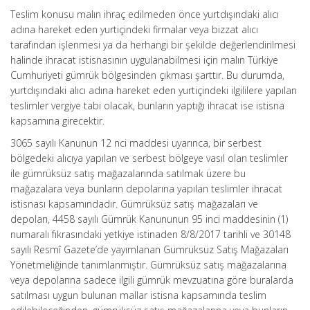
Teslim konusu malın ihraç edilmeden önce yurtdışındaki alıcı
adına hareket eden yurtiçindeki firmalar veya bizzat alıcı
tarafından işlenmesi ya da herhangi bir şekilde değerlendirilmesi
halinde ihracat istisnasının uygulanabilmesi için malın Türkiye
Cumhuriyeti gümrük bölgesinden çıkması şarttır. Bu durumda,
yurtdışındaki alıcı adına hareket eden yurtiçindeki ilgililere yapılan
teslimler vergiye tabi olacak, bunların yaptığı ihracat ise istisna
kapsamına girecektir.
3065 sayılı Kanunun 12 nci maddesi uyarınca, bir serbest
bölgedeki alıcıya yapılan ve serbest bölgeye vasıl olan teslimler
ile gümrüksüz satış mağazalarında satılmak üzere bu
mağazalara veya bunların depolarına yapılan teslimler ihracat
istisnası kapsamındadır. Gümrüksüz satış mağazaları ve
depoları, 4458 sayılı Gümrük Kanununun 95 inci maddesinin (1)
numaralı fıkrasındaki yetkiye istinaden 8/8/2017 tarihli ve 30148
sayılı Resmî Gazete’de yayımlanan Gümrüksüz Satış Mağazaları
Yönetmeliğinde tanımlanmıştır. Gümrüksüz satış mağazalarına
veya depolarına sadece ilgili gümrük mevzuatına göre buralarda
satılması uygun bulunan mallar istisna kapsamında teslim