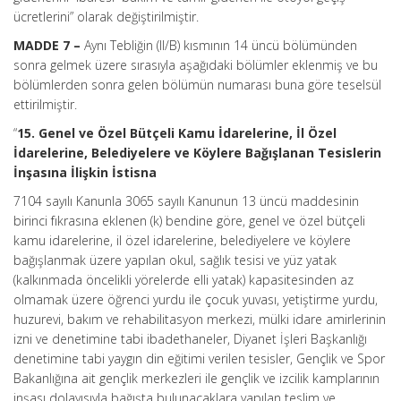
ücretlerini” olarak değiştirilmiştir.
MADDE 7 –
Aynı Tebliğin (II/B) kısmının 14 üncü bölümünden
sonra gelmek üzere sırasıyla aşağıdaki bölümler eklenmiş ve bu
bölümlerden sonra gelen bölümün numarası buna göre teselsül
ettirilmiştir.
“
15. Genel ve Özel Bütçeli Kamu İdarelerine, İl Özel
İdarelerine, Belediyelere ve Köylere Bağışlanan Tesislerin
İnşasına İlişkin İstisna
7104 sayılı Kanunla 3065 sayılı Kanunun 13 üncü maddesinin
birinci fıkrasına eklenen (k) bendine göre, genel ve özel bütçeli
kamu idarelerine, il özel idarelerine, belediyelere ve köylere
bağışlanmak üzere yapılan okul, sağlık tesisi ve yüz yatak
(kalkınmada öncelikli yörelerde elli yatak) kapasitesinden az
olmamak üzere öğrenci yurdu ile çocuk yuvası, yetiştirme yurdu,
huzurevi, bakım ve rehabilitasyon merkezi, mülki idare amirlerinin
izni ve denetimine tabi ibadethaneler, Diyanet İşleri Başkanlığı
denetimine tabi yaygın din eğitimi verilen tesisler, Gençlik ve Spor
Bakanlığına ait gençlik merkezleri ile gençlik ve izcilik kamplarının
inşası dolayısıyla bağışta bulunacaklara yapılan teslim ve