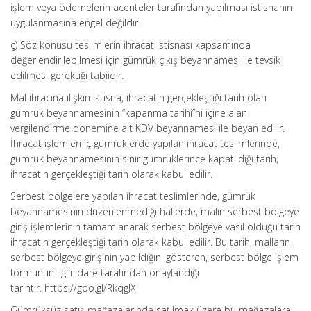
işlem veya ödemelerin acenteler tarafından yapılması istisnanın
uygulanmasına engel değildir.
ç) Söz konusu teslimlerin ihracat istisnası kapsamında
değerlendirilebilmesi için gümrük çıkış beyannamesi ile tevsik
edilmesi gerektiği tabiidir.
Mal ihracına ilişkin istisna, ihracatın gerçekleştiği tarih olan
gümrük beyannamesinin “kapanma tarihi”ni içine alan
vergilendirme dönemine ait KDV beyannamesi ile beyan edilir.
İhracat işlemleri iç gümrüklerde yapılan ihracat teslimlerinde,
gümrük beyannamesinin sınır gümrüklerince kapatıldığı tarih,
ihracatın gerçekleştiği tarih olarak kabul edilir.
Serbest bölgelere yapılan ihracat teslimlerinde, gümrük
beyannamesinin düzenlenmediği hallerde, malın serbest bölgeye
giriş işlemlerinin tamamlanarak serbest bölgeye vasıl olduğu tarih
ihracatın gerçekleştiği tarih olarak kabul edilir. Bu tarih, malların
serbest bölgeye girişinin yapıldığını gösteren, serbest bölge işlem
formunun ilgili idare tarafından onaylandığı
tarihtir. https://goo.gl/RkqgJX
Gümrüksüz satış mağazalarında satılmak üzere bu mağazalara