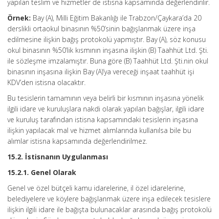
yapılan teslim ve hizmetler de istisna kapsamında değerlendirilir.
Örnek:
Bay (A), Milli Eğitim Bakanlığı ile Trabzon/Çaykara’da 20
derslikli ortaokul binasının %50’sinin bağışlanmak üzere inşa
edilmesine ilişkin bağış protokolü yapmıştır. Bay (A), söz konusu
okul binasının %50’lik kısmının inşasına ilişkin (B) Taahhüt Ltd. Şti.
ile sözleşme imzalamıştır. Buna göre (B) Taahhüt Ltd. Şti.nin okul
binasının inşasına ilişkin Bay (A)’ya vereceği inşaat taahhüt işi
KDV’den istisna olacaktır.
Bu tesislerin tamamının veya belirli bir kısmının inşasına yönelik
ilgili idare ve kuruluşlara nakdi olarak yapılan bağışlar, ilgili idare
ve kuruluş tarafından istisna kapsamındaki tesislerin inşasına
ilişkin yapılacak mal ve hizmet alımlarında kullanılsa bile bu
alımlar istisna kapsamında değerlendirilmez.
15.2. İstisnanın Uygulanması
15.2.1. Genel Olarak
Genel ve özel bütçeli kamu idarelerine, il özel idarelerine,
belediyelere ve köylere bağışlanmak üzere inşa edilecek tesislere
ilişkin ilgili idare ile bağışta bulunacaklar arasında bağış protokolü