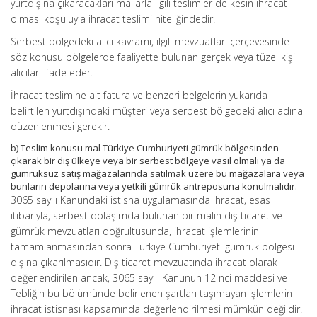
yurtdışına çıkaracakları mallarla ilgili teslimler de kesin ihracat
olması koşuluyla ihracat teslimi niteliğindedir.
Serbest bölgedeki alıcı kavramı, ilgili mevzuatları çerçevesinde
söz konusu bölgelerde faaliyette bulunan gerçek veya tüzel kişi
alıcıları ifade eder.
İhracat teslimine ait fatura ve benzeri belgelerin yukarıda
belirtilen yurtdışındaki müşteri veya serbest bölgedeki alıcı adına
düzenlenmesi gerekir.
b) Teslim konusu mal Türkiye Cumhuriyeti gümrük bölgesinden
çıkarak bir dış ülkeye veya bir serbest bölgeye vasıl olmalı ya da
gümrüksüz satış mağazalarında satılmak üzere bu mağazalara veya
bunların depolarına veya yetkili gümrük antreposuna konulmalıdır.
3065 sayılı Kanundaki istisna uygulamasında ihracat, esas
itibarıyla, serbest dolaşımda bulunan bir malın dış ticaret ve
gümrük mevzuatları doğrultusunda, ihracat işlemlerinin
tamamlanmasından sonra Türkiye Cumhuriyeti gümrük bölgesi
dışına çıkarılmasıdır. Dış ticaret mevzuatında ihracat olarak
değerlendirilen ancak, 3065 sayılı Kanunun 12 nci maddesi ve
Tebliğin bu bölümünde belirlenen şartları taşımayan işlemlerin
ihracat istisnası kapsamında değerlendirilmesi mümkün değildir.