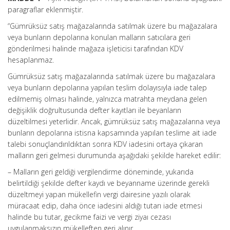
paragraflar eklenmiştir.
“Gümrüksüz satış mağazalarında satılmak üzere bu mağazalara
veya bunların depolarına konulan malların satıcılara geri
gönderilmesi halinde mağaza işleticisi tarafından KDV
hesaplanmaz.
Gümrüksüz satış mağazalarında satılmak üzere bu mağazalara
veya bunların depolarına yapılan teslim dolayısıyla iade talep
edilmemiş olması halinde, yalnızca matrahta meydana gelen
değişiklik doğrultusunda defter kayıtları ile beyanların
düzeltilmesi yeterlidir. Ancak, gümrüksüz satış mağazalarına veya
bunların depolarına istisna kapsamında yapılan teslime ait iade
talebi sonuçlandırıldıktan sonra KDV iadesini ortaya çıkaran
malların geri gelmesi durumunda aşağıdaki şekilde hareket edilir:
– Malların geri geldiği vergilendirme döneminde, yukarıda
belirtildiği şekilde defter kaydı ve beyanname üzerinde gerekli
düzeltmeyi yapan mükellefin vergi dairesine yazılı olarak
müracaat edip, daha önce iadesini aldığı tutarı iade etmesi
halinde bu tutar, gecikme faizi ve vergi ziyaı cezası
uygulanmaksızın mükelleften geri alınır.