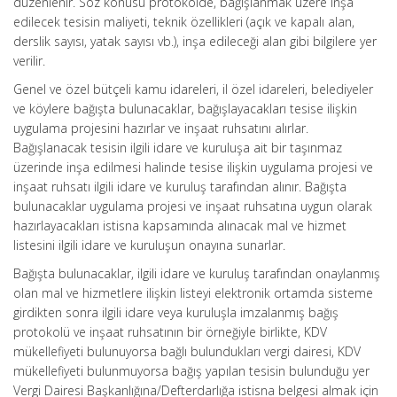
düzenlenir. Söz konusu protokolde, bağışlanmak üzere inşa
edilecek tesisin maliyeti, teknik özellikleri (açık ve kapalı alan,
derslik sayısı, yatak sayısı vb.), inşa edileceği alan gibi bilgilere yer
verilir.
Genel ve özel bütçeli kamu idareleri, il özel idareleri, belediyeler
ve köylere bağışta bulunacaklar, bağışlayacakları tesise ilişkin
uygulama projesini hazırlar ve inşaat ruhsatını alırlar.
Bağışlanacak tesisin ilgili idare ve kuruluşa ait bir taşınmaz
üzerinde inşa edilmesi halinde tesise ilişkin uygulama projesi ve
inşaat ruhsatı ilgili idare ve kuruluş tarafından alınır. Bağışta
bulunacaklar uygulama projesi ve inşaat ruhsatına uygun olarak
hazırlayacakları istisna kapsamında alınacak mal ve hizmet
listesini ilgili idare ve kuruluşun onayına sunarlar.
Bağışta bulunacaklar, ilgili idare ve kuruluş tarafından onaylanmış
olan mal ve hizmetlere ilişkin listeyi elektronik ortamda sisteme
girdikten sonra ilgili idare veya kuruluşla imzalanmış bağış
protokolü ve inşaat ruhsatının bir örneğiyle birlikte, KDV
mükellefiyeti bulunuyorsa bağlı bulundukları vergi dairesi, KDV
mükellefiyeti bulunmuyorsa bağış yapılan tesisin bulunduğu yer
Vergi Dairesi Başkanlığına/Defterdarlığa istisna belgesi almak için