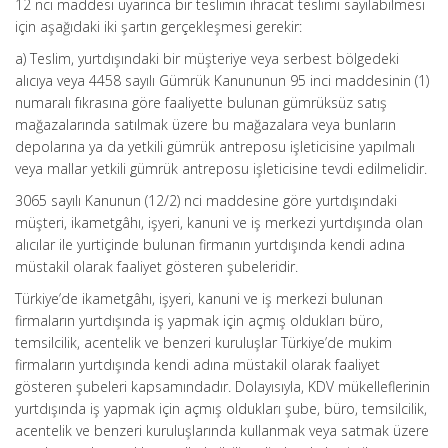
12 nci maddesi uyarınca bir teslimin ihracat teslimi sayılabilmesi
için aşağıdaki iki şartın gerçekleşmesi gerekir:
a) Teslim, yurtdışındaki bir müşteriye veya serbest bölgedeki
alıcıya veya 4458 sayılı Gümrük Kanununun 95 inci maddesinin (1)
numaralı fıkrasına göre faaliyette bulunan gümrüksüz satış
mağazalarında satılmak üzere bu mağazalara veya bunların
depolarına ya da yetkili gümrük antreposu işleticisine yapılmalı
veya mallar yetkili gümrük antreposu işleticisine tevdi edilmelidir.
3065 sayılı Kanunun (12/2) nci maddesine göre yurtdışındaki
müşteri, ikametgâhı, işyeri, kanuni ve iş merkezi yurtdışında olan
alıcılar ile yurtiçinde bulunan firmanın yurtdışında kendi adına
müstakil olarak faaliyet gösteren şubeleridir.
Türkiye’de ikametgâhı, işyeri, kanuni ve iş merkezi bulunan
firmaların yurtdışında iş yapmak için açmış oldukları büro,
temsilcilik, acentelik ve benzeri kuruluşlar Türkiye’de mukim
firmaların yurtdışında kendi adına müstakil olarak faaliyet
gösteren şubeleri kapsamındadır. Dolayısıyla, KDV mükelleflerinin
yurtdışında iş yapmak için açmış oldukları şube, büro, temsilcilik,
acentelik ve benzeri kuruluşlarında kullanmak veya satmak üzere