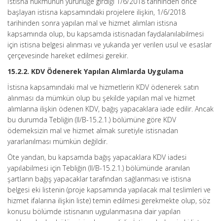
İstisna hükmünün yürürlüğe girdiği 1/6/2018 tarihinden önce
başlayan istisna kapsamındaki projelere ilişkin, 1/6/2018
tarihinden sonra yapılan mal ve hizmet alımları istisna
kapsamında olup, bu kapsamda istisnadan faydalanılabilmesi
için istisna belgesi alınması ve yukarıda yer verilen usul ve esaslar
çerçevesinde hareket edilmesi gerekir.
15.2.2. KDV Ödenerek Yapılan Alımlarda Uygulama
İstisna kapsamındaki mal ve hizmetlerin KDV ödenerek satın
alınması da mümkün olup bu şekilde yapılan mal ve hizmet
alımlarına ilişkin ödenen KDV, bağış yapacaklara iade edilir. Ancak
bu durumda Tebliğin (II/B-15.2.1.) bölümüne göre KDV
ödemeksizin mal ve hizmet almak suretiyle istisnadan
yararlanılması mümkün değildir.
Öte yandan, bu kapsamda bağış yapacaklara KDV iadesi
yapılabilmesi için Tebliğin (II/B-15.2.1.) bölümünde aranılan
şartların bağış yapacaklar tarafından sağlanması ve istisna
belgesi eki listenin (proje kapsamında yapılacak mal teslimleri ve
hizmet ifalarına ilişkin liste) temin edilmesi gerekmekte olup, söz
konusu bölümde istisnanın uygulanmasına dair yapılan