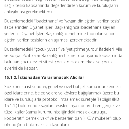
sağlık tesisi kapsamında değerlendirilen kurum ve kuruluşların
anlaşılması gerekmektedir.
Düzenlemedeki “ibadethane” ve “yaygın din eğitimi verilen tesis”
ifadelerinden Diyanet İşleri Başkanlığınca ibadethane sayılan
yerler ile Diyanet İşleri Başkanlığı denetimine tabi olan ve din
eğitimi verilen tesislerin anlaşılması gerekmektedir.
Düzenlemedeki “çocuk yuvası” ve “yetiştirme yurdu” ifadeleri, Aile
ve Sosyal Politikalar Bakanlığının hizmet dönüşümü kapsamında
bulunan çocuk evleri sitesi, çocuk destek merkezi ve çocuk
evlerini de kapsar.
15.1.2. İstisnadan Yararlanacak Alıcılar
Söz konusu istisnadan; genel ve özel bütçeli kamu idarelerine, il
özel idarelerine, belediyelere ve köylere bağışlanmak üzere bu
idare ve kuruluşlarla protokol imzalamak suretiyle Tebliğin (II/B-
15.1.1.) bölümünde sayılan tesisleri inşa eden/ettiren gerçek ve
tüzel kişiler (kamu kurumu niteliğindeki meslek kuruluşu,
kooperatif, dernek, vakıf ve benzerleri dahil), KDV mükellefi olup
olmadığına bakılmaksızın faydalanır.