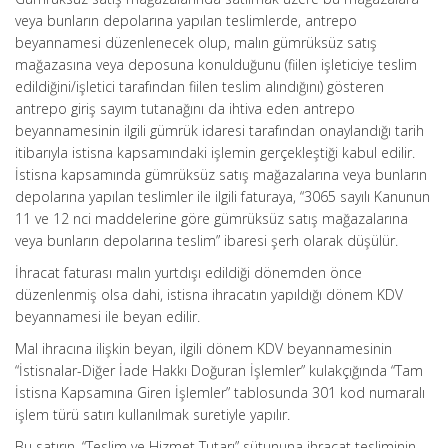
veya bunların depolarına yapılan teslimlerde, antrepo
beyannamesi düzenlenecek olup, malın gümrüksüz satış
mağazasına veya deposuna konulduğunu (fiilen işleticiye teslim
edildiğini/işletici tarafından fiilen teslim alındığını) gösteren
antrepo giriş sayım tutanağını da ihtiva eden antrepo
beyannamesinin ilgili gümrük idaresi tarafından onaylandığı tarih
itibarıyla istisna kapsamındaki işlemin gerçekleştiği kabul edilir.
İstisna kapsamında gümrüksüz satış mağazalarına veya bunların
depolarına yapılan teslimler ile ilgili faturaya, “3065 sayılı Kanunun
11 ve 12 nci maddelerine göre gümrüksüz satış mağazalarına
veya bunların depolarına teslim” ibaresi şerh olarak düşülür.
İhracat faturası malın yurtdışı edildiği dönemden önce
düzenlenmiş olsa dahi, istisna ihracatın yapıldığı dönem KDV
beyannamesi ile beyan edilir.
Mal ihracına ilişkin beyan, ilgili dönem KDV beyannamesinin
“İstisnalar-Diğer İade Hakkı Doğuran İşlemler” kulakçığında “Tam
İstisna Kapsamına Giren İşlemler” tablosunda 301 kod numaralı
işlem türü satırı kullanılmak suretiyle yapılır.
Bu satırın, “Teslim ve Hizmet Tutarı” sütununa ihracat tesliminin