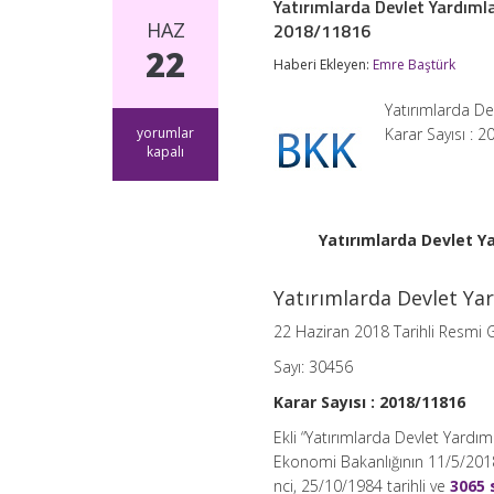
Yatırımlarda Devlet Yardıml
HAZ
2018/11816
22
Haberi Ekleyen:
Emre Baştürk
Yatırımlarda De
Yatırımlarda
yorumlar
Karar Sayısı : 
Devlet
kapalı
Yardımları
Hakkında
Kararda
Değişiklik
Yatırımlarda Devlet Y
Yapılmasına
Dair
Karar
Yatırımlarda Devlet Ya
BKK
2018/11816
22 Haziran 2018 Tarihli Resmi 
için
Sayı: 30456
Karar Sayısı : 2018/11816
Ekli “Yatırımlarda Devlet Yardı
Ekonomi Bakanlığının 11/5/2018 t
nci, 25/10/1984 tarihli ve
3065 