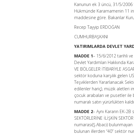
Kanunun ek 3 üncü, 31/5/2006 ta
Hükmünde Kararnamenin 11 inci 
maddesine göre. Bakanlar Kurulu
Recep Tayyip ERDOĞAN
CUMHURBAŞKANI
YATIRIMLARDA DEVLET YARD
MADDE
1
– 15/6/2012 tarihli ve
Devlet Yardımları Hakkında K
VE BÖLGELER İTİBARİYLE ASGARİ
sektör koduna karşılık gelen U
Teşviklerden Yararlanacak Sektö
edilenler hariç)
,
müzik aletleri i
çocuk arabaları ve pusetler ile 
numaralı satırı yürürlükten kaldı
MADDE 2
– Aynı Kararın EK-2
SEKTÖRLERİNE İLİŞKİN SEKTÖR NU
numarası(Ş.Abacı) bulunmayan İ
bulunan illerden “40” sektör num