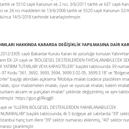
rihli ve 5510 sayılı Kanunun ek 2 nci, 3/6/2011 tarihli ve 637 sayılı Ka
ve 26 nci maddeleri ile 13/6/2006 tarihli ve 5520 sayılı Kanunun 32/
’nca 14/5/2018 tarihinde kararlaştırılmıştır.
IMLARI HAKKINDA KARARDA DEĞİŞİKLİK YAPILMASINA DAİR KA
 2012/3305 sayılı Bakanlar Kurulu Kararı ile yürürlüğe konulan Yatırımla
ararın EK-2A sayılı ve “BÖLGESEL DESTEKLERDEN FAYDALANABİLECEK S
 YATIRIM TUTARLARI VEYA KAPASİTELERİ” başlıklı tablosunda 39 numar
S-97 Kodu “361, 3692, 3693, 3694, 3699.3.02-05, 3699.3.18” ve “Bölgese
rler” başlığı altındaki açıklama “Mobilya imalatı (sadece plastikten ima
malatı, spor malzemeleri imalatı, oyun ve oyuncak imalatı, kalem imalatı
bunların aksam ve parçaları imalatı” şeklinde değiştirilmiş ve aynı tabl
rılmıştır. https://goo.gl/RkqgJX
B sayılı ve “İLLERİN BÖLGESEL DESTEKLERDEN YARARLANABİLECEK
MARALARI” başlıklı tablosunda, ilk 5 bölgeye ait satırlarda “39” sekt
stanbul hariç tüm illere “39” sektör numarası eklenmiş, “40” sektör n
arası çıkarılmıştır.