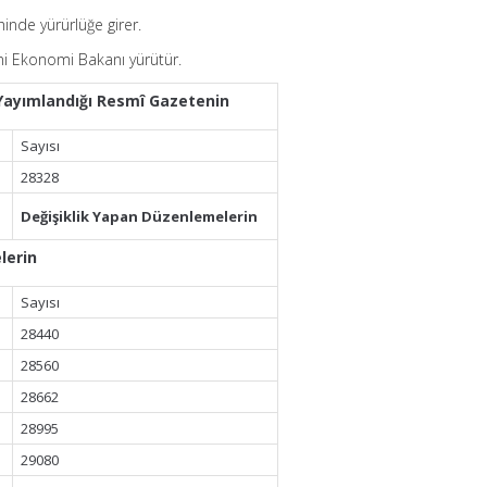
hinde yürürlüğe girer.
ni Ekonomi Bakanı yürütür.
 Yayımlandığı Resmî Gazetenin
Sayısı
28328
Değişiklik Yapan Düzenlemelerin
lerin
Sayısı
28440
28560
28662
28995
29080