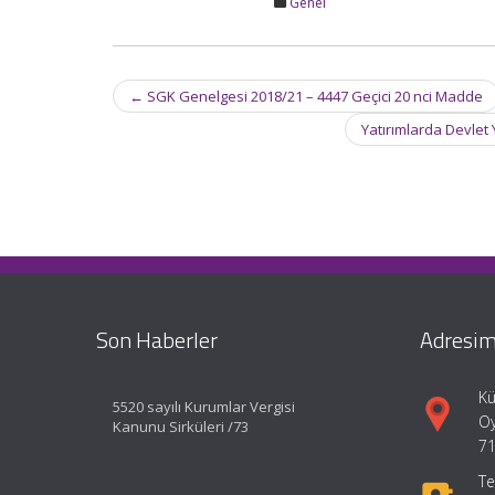
Genel
Post
←
SGK Genelgesi 2018/21 – 4447 Geçici 20 nci Madde
navigation
Yatırımlarda Devlet
Son Haberler
Adresim
Kü
5520 sayılı Kurumlar Vergisi
Oy
Kanunu Sirküleri /73
71
Te