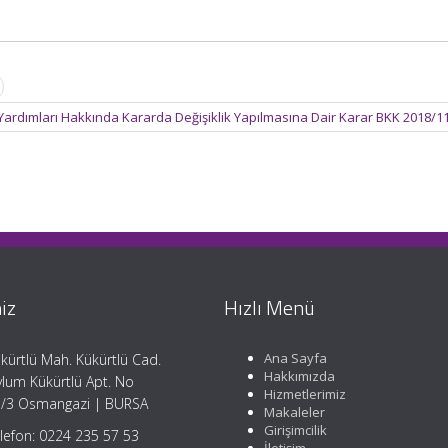
 Yardımları Hakkında Kararda Değişiklik Yapılmasına Dair Karar BKK 2018/
iz
Hızlı Menü
Ana Sayfa
kürtlü Mah. Kükürtlü Cad.
Hakkımızda
lum Kükürtlü Apt. No
Hizmetlerimiz
/3 Osmangazi | BURSA
Makaleler
Girişimcilik
lefon: 0224 235 57 53
İletişim