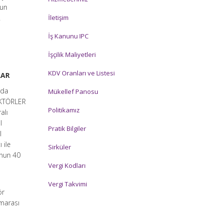
nun
A
İletişim
İş Kanunu IPC
İşçilik Maliyetleri
KDV Oranları ve Listesi
RAR
rda
Mükellef Panosu
EKTÖRLER
Politikamız
alı
l
Pratik Bilgiler
l
 ile
Sirküler
onun 40
Vergi Kodları
Vergi Takvimi
ör
umarası