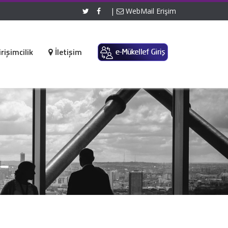
|
WebMail Erişim
rişimcilik
İletişim