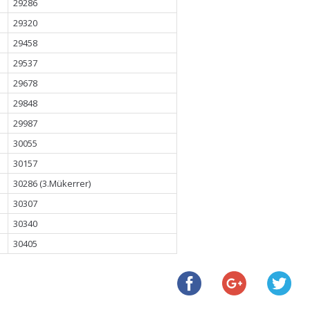
29286
29320
29458
29537
29678
29848
29987
30055
30157
30286 (3.Mükerrer)
30307
30340
30405