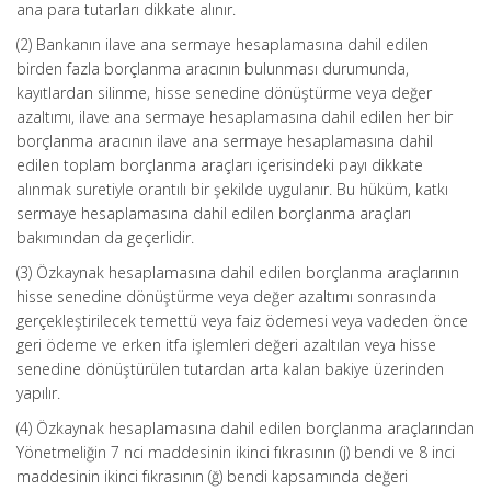
ana para tutarları dikkate alınır.
(2) Bankanın ilave ana sermaye hesaplamasına dahil edilen
birden fazla borçlanma aracının bulunması durumunda,
kayıtlardan silinme, hisse senedine dönüştürme veya değer
azaltımı, ilave ana sermaye hesaplamasına dahil edilen her bir
borçlanma aracının ilave ana sermaye hesaplamasına dahil
edilen toplam borçlanma araçları içerisindeki payı dikkate
alınmak suretiyle orantılı bir şekilde uygulanır. Bu hüküm, katkı
sermaye hesaplamasına dahil edilen borçlanma araçları
bakımından da geçerlidir.
(3) Özkaynak hesaplamasına dahil edilen borçlanma araçlarının
hisse senedine dönüştürme veya değer azaltımı sonrasında
gerçekleştirilecek temettü veya faiz ödemesi veya vadeden önce
geri ödeme ve erken itfa işlemleri değeri azaltılan veya hisse
senedine dönüştürülen tutardan arta kalan bakiye üzerinden
yapılır.
(4) Özkaynak hesaplamasına dahil edilen borçlanma araçlarından
Yönetmeliğin 7 nci maddesinin ikinci fıkrasının (j) bendi ve 8 inci
maddesinin ikinci fıkrasının (ğ) bendi kapsamında değeri