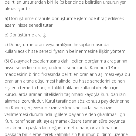
belirtilen unsurlardan biri ile (c) bendinde belirtilen unsurun yer
alması şarttır.
a) Dönüştürme oranı ile dönüştürme işleminde ihraç edilecek
azami hisse senedi tutarı.
b) Dönüştürme aralığı.
c) Dönüştürme oranı veya aralığının hesaplanmasında
kullanılacak hisse senedi fiyatının belirlenmesine ilişkin yöntem.
(5) Özkaynak hesaplamasına dahil edilen borçlanma araçlarının
hisse senedine dönüştürülmesi sonucunda Kanunun 18 inci
maddesinin birinci fıkrasında belirtilen oranların aşılması veya bu
oranların altına düşülmesi halinde, bu hisse senetlerini edinen
kişilerin temettü hariç ortaklık haklarını kullanabilmeleri için
kurucularda aranan niteliklerin taşınması kaydıyla Kuruldan izin
alınması zorunludur. Kurul tarafından söz konusu pay devirlerine
bu Kanun çerçevesinde izin verilmesine kadar ya da izin
verilmemesi durumunda ilgililere payların elden çıkarılması için
Kurul tarafından altı ayı aşmamak üzere tanınan süre boyunca
söz konusu paylardan doğan temettü hariç ortaklık hakları
başkaca bir işleme gerek kalmaksızın Kurumun bildirimi üzerine