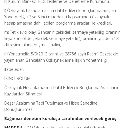
k) Kurum: Bankacılık Düzenleme ve Denetleme Kurumunu,
l) Özkaynak hesaplamasına dahil edilecek borçlanma araçları:
Yönetmeliğin 7 ve 8 inci maddeleri kapsamında özkaynak
hesaplamasına dahil edilen borçlanma araçları ile kredileri,
m) Tetikleyici olay: Bankanın çekirdek sermaye yeterliliği oranının
veya konsolide çekirdek sermaye yeterliliği oranının yüzde 5,125
düzeyinin altına düşmesi halini,
n) Yönetmelik: 5/9/2013 tarihli ve 28756 sayılı Resmî Gazete’de
yayımlanan Bankaların Özkaynaklarına İlişkin Yönetmeliği
ifade eder.
İKİNCİ BÖLÜM
Özkaynak Hesaplamasına Dahil Edilecek Borçlanma Araçlarının
Kayıtlardan Silinmesi,
Değer Azaltımına Tabi Tutulması ve Hisse Senedine
Dönüştürülmesi
Bağımsız denetim kuruluşu tarafından verilecek görüş
MADDE 4 –
(1) Özkaynak hesaplamasına dahil edilecek