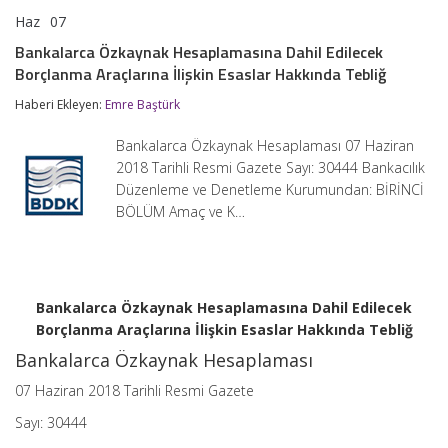
Haz
07
Bankalarca
yorumlar kapalı
Özkaynak
Bankalarca Özkaynak Hesaplamasına Dahil Edilecek
Hesaplamasına
Borçlanma Araçlarına İlişkin Esaslar Hakkında Tebliğ
Dahil
Edilecek
Haberi Ekleyen:
Emre Baştürk
Borçlanma
Araçlarına
İlişkin
Bankalarca Özkaynak Hesaplaması 07 Haziran
Esaslar
2018 Tarihli Resmi Gazete Sayı: 30444 Bankacılık
Hakkında
Düzenleme ve Denetleme Kurumundan: BİRİNCİ
Tebliğ
için
BÖLÜM Amaç ve K…
Bankalarca Özkaynak Hesaplamasına Dahil Edilecek
Borçlanma Araçlarına İlişkin Esaslar Hakkında Tebliğ
Bankalarca Özkaynak Hesaplaması
07 Haziran 2018 Tarihli Resmi Gazete
Sayı: 30444