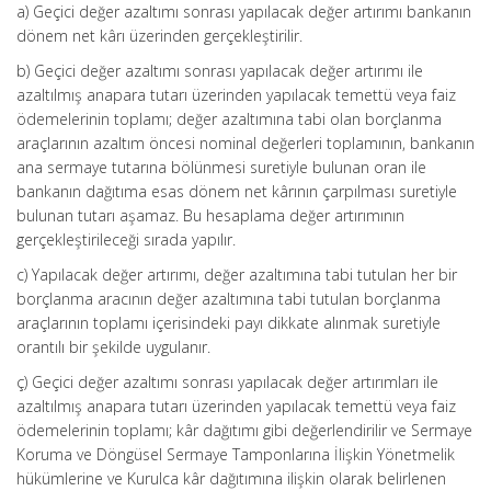
a) Geçici değer azaltımı sonrası yapılacak değer artırımı bankanın
dönem net kârı üzerinden gerçekleştirilir.
b) Geçici değer azaltımı sonrası yapılacak değer artırımı ile
azaltılmış anapara tutarı üzerinden yapılacak temettü veya faiz
ödemelerinin toplamı; değer azaltımına tabi olan borçlanma
araçlarının azaltım öncesi nominal değerleri toplamının, bankanın
ana sermaye tutarına bölünmesi suretiyle bulunan oran ile
bankanın dağıtıma esas dönem net kârının çarpılması suretiyle
bulunan tutarı aşamaz. Bu hesaplama değer artırımının
gerçekleştirileceği sırada yapılır.
c) Yapılacak değer artırımı, değer azaltımına tabi tutulan her bir
borçlanma aracının değer azaltımına tabi tutulan borçlanma
araçlarının toplamı içerisindeki payı dikkate alınmak suretiyle
orantılı bir şekilde uygulanır.
ç) Geçici değer azaltımı sonrası yapılacak değer artırımları ile
azaltılmış anapara tutarı üzerinden yapılacak temettü veya faiz
ödemelerinin toplamı; kâr dağıtımı gibi değerlendirilir ve Sermaye
Koruma ve Döngüsel Sermaye Tamponlarına İlişkin Yönetmelik
hükümlerine ve Kurulca kâr dağıtımına ilişkin olarak belirlenen