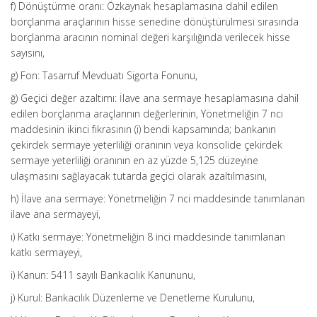
f) Dönüştürme oranı: Özkaynak hesaplamasına dahil edilen
borçlanma araçlarının hisse senedine dönüştürülmesi sırasında
borçlanma aracının nominal değeri karşılığında verilecek hisse
sayısını,
g) Fon: Tasarruf Mevduatı Sigorta Fonunu,
ğ) Geçici değer azaltımı: İlave ana sermaye hesaplamasına dahil
edilen borçlanma araçlarının değerlerinin, Yönetmeliğin 7 nci
maddesinin ikinci fıkrasının (i) bendi kapsamında; bankanın
çekirdek sermaye yeterliliği oranının veya konsolide çekirdek
sermaye yeterliliği oranının en az yüzde 5,125 düzeyine
ulaşmasını sağlayacak tutarda geçici olarak azaltılmasını,
h) İlave ana sermaye: Yönetmeliğin 7 nci maddesinde tanımlanan
ilave ana sermayeyi,
ı) Katkı sermaye: Yönetmeliğin 8 inci maddesinde tanımlanan
katkı sermayeyi,
i) Kanun: 5411 sayılı Bankacılık Kanununu,
j) Kurul: Bankacılık Düzenleme ve Denetleme Kurulunu,