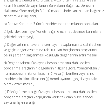
a) Bağımsız denetim kuruluşu: 2/4/2015 tarihli ve 29314 sayılı
Resmî Gazete’de yayımlanan Bankaların Bağımsız Denetimi
Hakkında Yönetmeliğin 3 üncü maddesinde tanımlanan bağımsız
denetim kuruluşlarını,
b) Banka: Kanunun 3 üncü maddesinde tanımlanan bankaları,
c) Çekirdek sermaye: Yönetmeliğin 6 ncı maddesinde tanımlanan
çekirdek sermayeyi,
ç) Değer artırımı: İlave ana sermaye hesaplamasına dahil edilen
ve geçici değer azaltımına tabi tutulan borçlanma araçlarının
belirli şartların sağlanması koşuluyla değerlerinin artırılmasını,
d) Değer azaltımı: Özkaynak hesaplamasına dahil edilen
borçlanma araçlarının değerlerinin ilgisine göre; Yönetmeliğin 7
nci maddesinin ikinci fıkrasının (i) veya (j) bentleri veya 8 inci
maddesinin ikinci fıkrasının (ğ) bendi uyarınca geçici veya kalıcı
olarak azaltılmasını,
e) Dönüştürme aralığı: Özkaynak hesaplamasına dahil edilen
borçlanma araçları karşılığında verilecek olan hisse senedi
sayısına ilişkin aralığı,