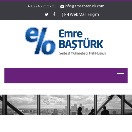
0224 235 57 53
info@emrebasturk.com
|
WebMail Erişim