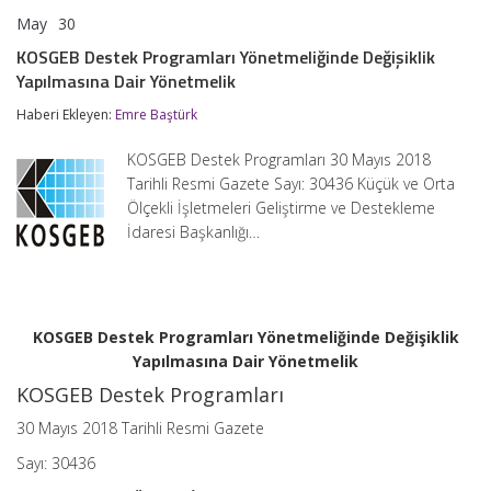
May
30
KOSGEB
yorumlar kapalı
Destek
KOSGEB Destek Programları Yönetmeliğinde Değişiklik
Programları
Yapılmasına Dair Yönetmelik
Yönetmeliğinde
Değişiklik
Haberi Ekleyen:
Emre Baştürk
Yapılmasına
Dair
Yönetmelik
KOSGEB Destek Programları 30 Mayıs 2018
için
Tarihli Resmi Gazete Sayı: 30436 Küçük ve Orta
Ölçekli İşletmeleri Geliştirme ve Destekleme
İdaresi Başkanlığı…
KOSGEB Destek Programları Yönetmeliğinde Değişiklik
Yapılmasına Dair Yönetmelik
KOSGEB Destek Programları
30 Mayıs 2018 Tarihli Resmi Gazete
Sayı: 30436