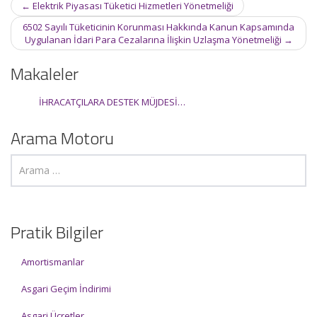
Post
←
Elektrik Piyasası Tüketici Hizmetleri Yönetmeliği
navigation
6502 Sayılı Tüketicinin Korunması Hakkında Kanun Kapsamında
Uygulanan İdari Para Cezalarına İlişkin Uzlaşma Yönetmeliği
→
Makaleler
İHRACATÇILARA DESTEK MÜJDESİ…
Arama Motoru
Pratik Bilgiler
Amortismanlar
Asgari Geçim İndirimi
Asgari Ücretler