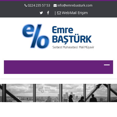
0224 235 57 53
info@emrebasturk.com
|
WebMail Erişim