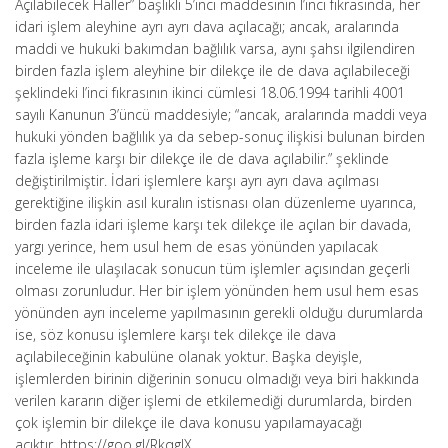
Açılabilecek Haller” başlıklı 5’inci maddesinin l’inci fıkrasında, her
idari işlem aleyhine ayrı ayrı dava açılacağı; ancak, aralarında
maddi ve hukuki bakımdan bağlılık varsa, aynı şahsı ilgilendiren
birden fazla işlem aleyhine bir dilekçe ile de dava açılabileceği
şeklindeki l’inci fıkrasının ikinci cümlesi 18.06.1994 tarihli 4001
sayılı Kanunun 3’üncü maddesiyle; “ancak, aralarında maddi veya
hukuki yönden bağlılık ya da sebep-sonuç ilişkisi bulunan birden
fazla işleme karşı bir dilekçe ile de dava açılabilir.” şeklinde
değiştirilmiştir. İdari işlemlere karşı ayrı ayrı dava açılması
gerektiğine ilişkin asıl kuralın istisnası olan düzenleme uyarınca,
birden fazla idari işleme karşı tek dilekçe ile açılan bir davada,
yargı yerince, hem usul hem de esas yönünden yapılacak
inceleme ile ulaşılacak sonucun tüm işlemler açısından geçerli
olması zorunludur. Her bir işlem yönünden hem usul hem esas
yönünden ayrı inceleme yapılmasının gerekli olduğu durumlarda
ise, söz konusu işlemlere karşı tek dilekçe ile dava
açılabileceğinin kabulüne olanak yoktur. Başka deyişle,
işlemlerden birinin diğerinin sonucu olmadığı veya biri hakkında
verilen kararın diğer işlemi de etkilemediği durumlarda, birden
çok işlemin bir dilekçe ile dava konusu yapılamayacağı
açıktır. https://goo.gl/RkqgJX