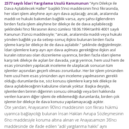
2577 sayılı İdari Yargılama Usulü Kanununun
“Aynı Dilekçe ile
Dava Açılabilecek Haller” başlıklı 5’inci maddesinin l’inci fıkrasında,
her idari işlem aleyhine ayrı ayrı dava açılacağı; ancak, aralarında
maddi ve hukuki bakımdan bağlılık varsa, aynı şahsı ilgilendiren
birden fazla işlem aleyhine bir dilekçe ile de dava açılabileceği
şeklindeki l’inci fıkrasının ikinci cümlesi 18.06.1994 tarihli 4001 sayılı
Kanunun 3’üncü maddesiyle; “ancak, aralarında maddi veya hukuki
yönden bağlılık ya da sebep-sonuç ilişkisi bulunan birden fazla
işleme karşı bir dilekçe ile de dava açılabilir.” şeklinde değiştirilmiştir.
İdari işlemlere karşı ayrı ayrı dava açılması gerektiğine ilişkin asıl
kuralın istisnası olan düzenleme uyarınca, birden fazla idari işleme
karşı tek dilekçe ile açılan bir davada, yargı yerince, hem usul hem de
esas yönünden yapılacak inceleme ile ulaşılacak sonucun tüm
işlemler açısından geçerli olması zorunludur. Her bir işlem yönünden
hem usul hem esas yönünden ayrı inceleme yapılmasının gerekli
olduğu durumlarda ise, söz konusu işlemlere karşı tek dilekçe ile
dava açılabileceğinin kabulüne olanak yoktur. Başka deyişle,
işlemlerden birinin diğerinin sonucu olmadığı veya biri hakkında
verilen kararın diğer işlemi de etkilemediği durumlarda, birden çok
işlemin bir dilekçe ile dava konusu yapılamayacağı açıktır.
Öte yandan; Anayasanın 90’inci maddesinin son fıkrası hükmü
uyarınca bağlayıcılığı bulunan İnsan Hakları Avrupa Sözleşmesinin
6’ncı maddesiyle koruma altına alınan ve Anayasamızın 36’ncı
maddesinde de ifade edilen “adil yargılanma hakkı” aynı