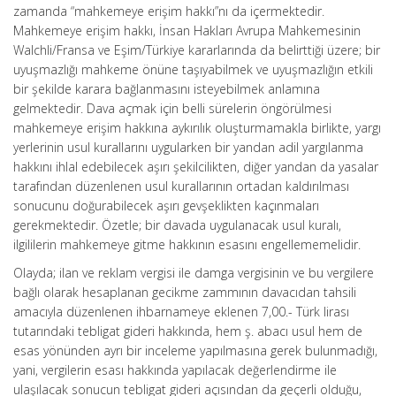
zamanda “mahkemeye erişim hakkı”nı da içermektedir.
Mahkemeye erişim hakkı, İnsan Hakları Avrupa Mahkemesinin
Walchli/Fransa ve Eşim/Türkiye kararlarında da belirttiği üzere; bir
uyuşmazlığı mahkeme önüne taşıyabilmek ve uyuşmazlığın etkili
bir şekilde karara bağlanmasını isteyebilmek anlamına
gelmektedir. Dava açmak için belli sürelerin öngörülmesi
mahkemeye erişim hakkına aykırılık oluşturmamakla birlikte, yargı
yerlerinin usul kurallarını uygularken bir yandan adil yargılanma
hakkını ihlal edebilecek aşırı şekilcilikten, diğer yandan da yasalar
tarafından düzenlenen usul kurallarının ortadan kaldırılması
sonucunu doğurabilecek aşırı gevşeklikten kaçınmaları
gerekmektedir. Özetle; bir davada uygulanacak usul kuralı,
ilgililerin mahkemeye gitme hakkının esasını engellememelidir.
Olayda; ilan ve reklam vergisi ile damga vergisinin ve bu vergilere
bağlı olarak hesaplanan gecikme zammının davacıdan tahsili
amacıyla düzenlenen ihbarnameye eklenen 7,00.- Türk lirası
tutarındaki tebligat gideri hakkında, hem ş. abacı usul hem de
esas yönünden ayrı bir inceleme yapılmasına gerek bulunmadığı,
yani, vergilerin esası hakkında yapılacak değerlendirme ile
ulaşılacak sonucun tebligat gideri açısından da geçerli olduğu,