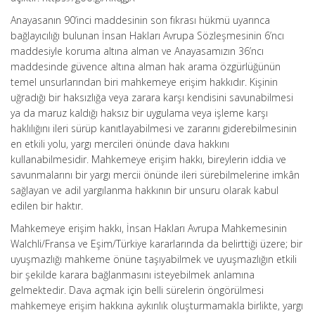
Anayasanın 90’inci maddesinin son fıkrası hükmü uyarınca
bağlayıcılığı bulunan İnsan Hakları Avrupa Sözleşmesinin 6’ncı
maddesiyle koruma altına alman ve Anayasamızın 36’ncı
maddesinde güvence altına alman hak arama özgürlüğünün
temel unsurlarından biri mahkemeye erişim hakkıdır. Kişinin
uğradığı bir haksızlığa veya zarara karşı kendisini savunabilmesi
ya da maruz kaldığı haksız bir uygulama veya işleme karşı
haklılığını ileri sürüp kanıtlayabilmesi ve zararını giderebilmesinin
en etkili yolu, yargı mercileri önünde dava hakkını
kullanabilmesidir. Mahkemeye erişim hakkı, bireylerin iddia ve
savunmalarını bir yargı mercii önünde ileri sürebilmelerine imkân
sağlayan ve adil yargılanma hakkının bir unsuru olarak kabul
edilen bir haktır.
Mahkemeye erişim hakkı, İnsan Hakları Avrupa Mahkemesinin
Walchli/Fransa ve Eşim/Türkiye kararlarında da belirttiği üzere; bir
uyuşmazlığı mahkeme önüne taşıyabilmek ve uyuşmazlığın etkili
bir şekilde karara bağlanmasını isteyebilmek anlamına
gelmektedir. Dava açmak için belli sürelerin öngörülmesi
mahkemeye erişim hakkına aykırılık oluşturmamakla birlikte, yargı