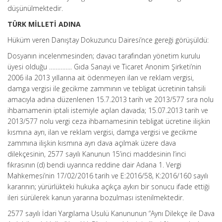
düşünülmektedir.
TÜRK MİLLETİ ADINA
Hüküm veren Danıştay Dokuzuncu Dairesi’nce gereği görüşüldü:
Dosyanın incelenmesinden; davacı tarafından yönetim kurulu
üyesi olduğu ………….. Gıda Sanayi ve Ticaret Anonim Şirketi’nin
2006 ila 2013 yıllarına ait ödenmeyen ilan ve reklam vergisi,
damga vergisi ile gecikme zammının ve tebligat ücretinin tahsili
amacıyla adına düzenlenen 15.7.2013 tarih ve 2013/577 sıra nolu
ihbarnamenin iptali istemiyle açılan davada; 15.07.2013 tarih ve
2013/577 nolu vergi ceza ihbarnamesinin tebligat ücretine ilişkin
kısmına ayrı, ilan ve reklam vergisi, damga vergisi ve gecikme
zammına ilişkin kısmına ayrı dava açılmak üzere dava
dilekçesinin, 2577 sayılı Kanunun 15’inci maddesinin l’inci
fıkrasının (d) bendi uyarınca reddine dair Adana 1. Vergi
Mahkemesi’nin 17/02/2016 tarih ve E:2016/58, K:2016/160 sayılı
kararının; yürürlükteki hukuka açıkça aykırı bir sonucu ifade ettiği
ileri sürülerek kanun yararına bozulması istenilmektedir.
2577 sayılı İdari Yargılama Usulü Kanununun “Aynı Dilekçe ile Dava