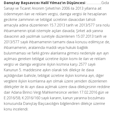
Danıştay Başsavcısı Halil Yılmaz’ın Düşüncesi
:……………..Gıda
Sanayi ve Ticaret Anonim Şirketi’nin 2006 ila 2013 yıllarına ait
ödenmeyen ilan ve reklam vergisi, damga vergisi ile hesaplanan
gecikme zammının ve tebligat ücretinin davacıdan tahsili
amacıyla adına düzenlenen 15.7.2013 tarih ve 2013/577 sıra nolu
ihbarnamenin iptali istemiyle açılan davada; Şirket adı yanına
davacının adı yazılmak suretiyle düzenlenen 15.07.2013 tarih ve
2013/577 sayılı ihbarnamenin tamamı dava konusu edilmişse de,
ihbarnamenin, aralarında maddi veya hukuki bağlılık
bulunmaması ve farklı görev alanlarına girmesi nedeniyle ayrı ayrı
açılması gereken tebligat ücretine ilişkin kısmı ile ilan ve reklam
vergisi ve damga vergisine ilişkin kısmına karşı 2577 sayılı
Kanunun 5. maddesine aykırı olarak tek dilekçe ile dava
açıldığından bahisle, tebligat ücretine ilişkin kısmına ayrı, diğer
vergilere ilişkin kısımlarına ayrı olmak üzere yeniden düzenlenen
dilekçeler ile iki ayrı dava açılmak üzere dava dilekçesinin reddine
dair Adana Birinci Vergi Mahkemesince verilen 17.02.2016 gün ve
E:2016/58; K:2016/160 sayılı kararın, kanun yararına bozulması
konusunda Danıştay Başsavcılığını bilgilendiren dilekçe üzerine
konu incelendi: