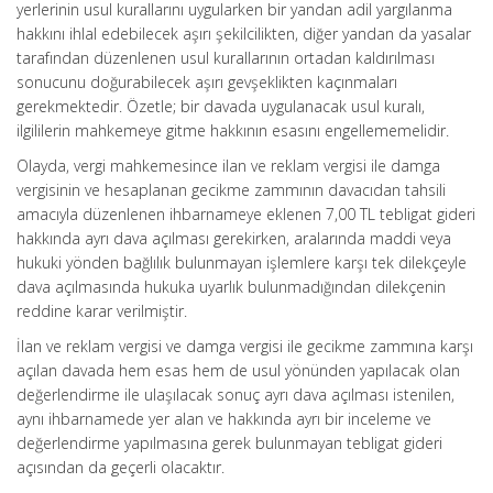
yerlerinin usul kurallarını uygularken bir yandan adil yargılanma
hakkını ihlal edebilecek aşırı şekilcilikten, diğer yandan da yasalar
tarafından düzenlenen usul kurallarının ortadan kaldırılması
sonucunu doğurabilecek aşırı gevşeklikten kaçınmaları
gerekmektedir. Özetle; bir davada uygulanacak usul kuralı,
ilgililerin mahkemeye gitme hakkının esasını engellememelidir.
Olayda, vergi mahkemesince ilan ve reklam vergisi ile damga
vergisinin ve hesaplanan gecikme zammının davacıdan tahsili
amacıyla düzenlenen ihbarnameye eklenen 7,00 TL tebligat gideri
hakkında ayrı dava açılması gerekirken, aralarında maddi veya
hukuki yönden bağlılık bulunmayan işlemlere karşı tek dilekçeyle
dava açılmasında hukuka uyarlık bulunmadığından dilekçenin
reddine karar verilmiştir.
İlan ve reklam vergisi ve damga vergisi ile gecikme zammına karşı
açılan davada hem esas hem de usul yönünden yapılacak olan
değerlendirme ile ulaşılacak sonuç ayrı dava açılması istenilen,
aynı ihbarnamede yer alan ve hakkında ayrı bir inceleme ve
değerlendirme yapılmasına gerek bulunmayan tebligat gideri
açısından da geçerli olacaktır.