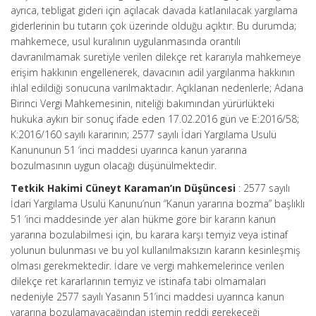
ayrıca, tebligat gideri için açılacak davada katlanılacak yargılama
giderlerinin bu tutarın çok üzerinde olduğu açıktır. Bu durumda;
mahkemece, usul kuralının uygulanmasında orantılı
davranılmamak suretiyle verilen dilekçe ret kararıyla mahkemeye
erişim hakkının engellenerek, davacının adil yargılanma hakkının
ihlal edildiği sonucuna varılmaktadır. Açıklanan nedenlerle; Adana
Birinci Vergi Mahkemesinin, niteliği bakımından yürürlükteki
hukuka aykırı bir sonuç ifade eden 17.02.2016 gün ve E:2016/58;
K:2016/160 sayılı kararının; 2577 sayılı İdari Yargılama Usulü
Kanununun 51 ‘inci maddesi uyarınca kanun yararına
bozulmasının uygun olacağı düşünülmektedir.
Tetkik Hakimi Cüneyt Karaman’ın Düşüncesi
: 2577 sayılı
İdari Yargılama Usulü Kanunu’nun “Kanun yararına bozma” başlıklı
51 ‘inci maddesinde yer alan hükme göre bir kararın kanun
yararına bozulabilmesi için, bu karara karşı temyiz veya istinaf
yolunun bulunması ve bu yol kullanılmaksızın kararın kesinleşmiş
olması gerekmektedir. İdare ve vergi mahkemelerince verilen
dilekçe ret kararlarının temyiz ve istinafa tabi olmamaları
nedeniyle 2577 sayılı Yasanın 51’inci maddesi uyarınca kanun
yararına bozulamayacağından istemin reddi gerekeceği