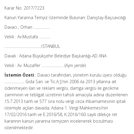
Karar No: 2017/7223
Kanun Yararına Temyiz İsteminde Bulunan: Danıştay Başsavcılığı
Davacı ; Orhan …………….
Vekili : Av.Mustafa ………..
……………………………….İSTANBUL
Davalı : Adana Büyükşehir Belediye Başkanlığı-AD ANA
Vekili : Av. Muzaffer …………………. (Aynı yerde)
İstemin Özeti
: Davacı tarafından, yönetim kurulu üyesi olduğu
……………….. Gıda San. ve Tic.A.Ş’nin 2006 ila 2013 yıllarına ait
ödenmeyen ilan ve reklam vergisi, damga vergisi ile gecikme
zammının ve tebligat ücretinin tahsili amacıyla adına düzenlenen
15.7.2013 tarih ve 577 sıra nolu vergi ceza ihbarnamesinin iptali
istemiyle açılan davada; Adana 1. Vergi Mahkemesi’nin
17/02/2016 tarih ve E:2016/58, K:2016/160 sayılı dilekçe ret
kararının kanun yararına temyizen incelenerek bozulması
istenilmektedir.