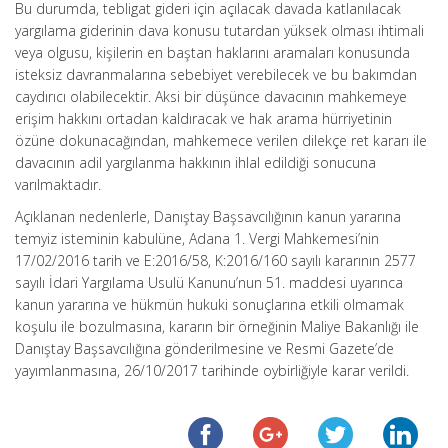
Bu durumda, tebligat gideri için açılacak davada katlanılacak
yargılama giderinin dava konusu tutardan yüksek olması ihtimali
veya olgusu, kişilerin en baştan haklarını aramaları konusunda
isteksiz davranmalarına sebebiyet verebilecek ve bu bakımdan
caydırıcı olabilecektir. Aksi bir düşünce davacının mahkemeye
erişim hakkını ortadan kaldıracak ve hak arama hürriyetinin
özüne dokunacağından, mahkemece verilen dilekçe ret kararı ile
davacının adil yargılanma hakkının ihlal edildiği sonucuna
varılmaktadır.
Açıklanan nedenlerle, Danıştay Başsavcılığının kanun yararına
temyiz isteminin kabulüne, Adana 1. Vergi Mahkemesi’nin
17/02/2016 tarih ve E:2016/58, K:2016/160 sayılı kararının 2577
sayılı İdari Yargılama Usulü Kanunu’nun 51. maddesi uyarınca
kanun yararına ve hükmün hukuki sonuçlarına etkili olmamak
koşulu ile bozulmasına, kararın bir örneğinin Maliye Bakanlığı ile
Danıştay Başsavcılığına gönderilmesine ve Resmi Gazete’de
yayımlanmasına, 26/10/2017 tarihinde oybirliğiyle karar verildi.