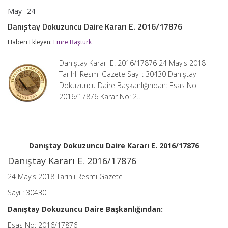
May
24
Danıştay
yorumlar kapalı
Dokuzuncu
Danıştay Dokuzuncu Daire Kararı E. 2016/17876
Daire
Kararı
Haberi Ekleyen:
Emre Baştürk
E.
2016/17876
Danıştay Kararı E. 2016/17876 24 Mayıs 2018
için
Tarihli Resmi Gazete Sayı : 30430 Danıştay
Dokuzuncu Daire Başkanlığından: Esas No:
2016/17876 Karar No: 2…
Danıştay Dokuzuncu Daire Kararı E. 2016/17876
Danıştay Kararı E. 2016/17876
24 Mayıs 2018 Tarihli Resmi Gazete
Sayı : 30430
Danıştay Dokuzuncu Daire Başkanlığından:
Esas No: 2016/17876