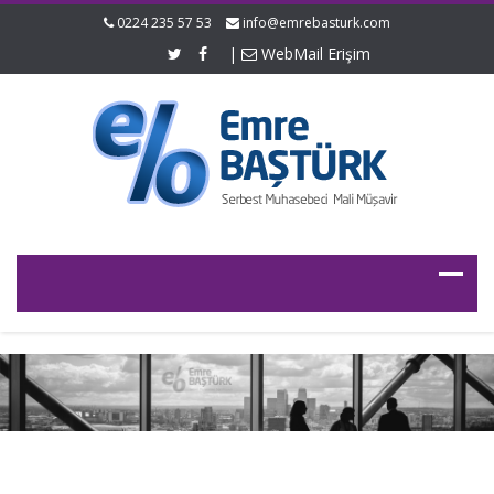
0224 235 57 53
info@emrebasturk.com
|
WebMail Erişim